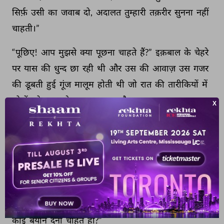
सिर्फ़ 
उसी 
का 
जवाब 
दो, 
अदालत 
तुम्हारी 
तक़रीर 
सुनना 
नहीं 
चाहती।” 
“पूछिए! 
आप 
मुझसे 
क्या 
पूछना 
चाहते 
हैं?” 
इक़बाल 
के 
चेहरे 
पर 
यास 
की 
धुन्द 
छा 
रही 
थी 
और 
उस 
की 
आवाज़ 
उस 
गजर 
की 
डूबती 
हुई 
गूंज 
मालूम 
होती 
थी 
जो 
रात 
की 
तारीकियों 
में 
लोगों 
को 
वक़्त 
से 
बाख़बर 
रखता 
है। 
ये 
सवाल 
कुछ 
इस 
अंदाज़ 
से 
किया 
गया 
था 
कि 
जज 
के 
चेहरे 
पर 
घबराहट 
सी 
पैदा 
हो 
गई 
और 
उस 
ने 
ऐसे 
ही 
मेज़ 
पर 
से 
काग़ज़ात 
उठाए 
और 
फिर 
वहीं 
के 
वहीं 
रख 
दिए 
और 
दाँत 
की 
रेख़ 
में 
से 
पिन 
निकाल 
कर 
पिन 
कुशन 
में 
गाड़ते 
हुए 
कहा, 
“तुमने 
अपनी 
जान 
लेने 
की 
कोशिश 
की 
इसलिए 
तुम 
अज़ 
रू-ए-क़ानून 
मुस्तोजिब-ए-सज़ा 
हो। 
क्या 
अपनी 
सफ़ाई 
में 
तुम 
कोई 
बयान 
देना 
चाहते 
हो?” 