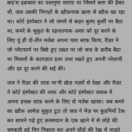
बाइ’स 
इक़बाल 
का 
दश्तनुमा 
सरापा 
था 
जिसमें 
बला 
की 
हैबत 
थी, 
जज 
उसकी 
निगाहों 
के 
ख़ौफ़नाक 
ख़ला 
से 
ख़ौफ़ 
खा 
रहा 
था। 
कोर्ट 
इंस्पेक्टर 
ने 
जो 
जंगले 
से 
बाहर 
बुलंद 
कुर्सी 
पर 
बैठा 
था, 
कमरे 
के 
सुकूत 
के 
दहशतनाक 
असर 
को 
दूर 
करने 
के 
लिए 
यूं 
ही 
दो-तीन 
मर्तबा 
अपना 
गला 
साफ़ 
किया, 
रीडर 
ने 
जो 
प्लेटफार्म 
पर 
बिछे 
हुए 
तख़्त 
पर 
जो 
जज 
के 
क़रीब 
बैठा 
था 
मिसलों 
के 
काग़ज़ात 
इधर 
उधर 
रखते 
हुए 
अपनी 
परेशानी 
और 
डर 
दूर 
करने 
की 
सई 
की। 
जज 
ने 
रीडर 
की 
तरफ़ 
मा’नी 
ख़ेज़ 
नज़रों 
से 
देखा 
और 
रीडर 
ने 
कोर्ट 
इंस्पेक्टर 
की 
तरफ़ 
और 
कोर्ट 
इंस्पेक्टर 
जवाब 
में 
अपना 
हलक़ 
साफ़ 
करने 
के 
लिए 
दो 
मर्तबा 
खांसा। 
जब 
कमरे 
का 
ख़ौफ़ 
आमेज़ 
सुकूत 
टूटा 
तो 
जज 
ने 
मेज़ 
पर 
कुहनियाँ 
टेक 
कर 
सामने 
पड़े 
हुए 
क़लमदान 
के 
एक 
ख़ाने 
में 
से 
लोहे 
की 
चमकती 
हुई 
पिन 
निकाल 
कर 
अपने 
दाँतों 
की 
रेख़ 
में 
गाड़ते 