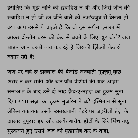
इसलिए 
कि 
मुझे 
जीने 
की 
ख़्वाहिश 
न 
थी 
और 
जिसे 
जीने 
की 
ख़्वाहिश 
न 
हो 
जो 
हर 
जीने 
वाले 
को 
तअ’ज्जुब 
से 
देखता 
हो 
क्या 
आप 
उससे 
ये 
चाहते 
हैं 
कि 
वो 
इस 
संगीन 
इमारत 
में 
आकर 
दो-तीन 
बरस 
की 
क़ैद 
से 
बचने 
के 
लिए 
झूट 
बोले? 
जज 
साहब 
आप 
उससे 
बात 
कर 
रहे 
हैं 
जिसकी 
ज़िंदगी 
क़ैद 
से 
बदतर 
रही 
है!” 
जज 
पर 
ज़र्द-रू 
इक़बाल 
की 
बेजोड़ 
जज़्बाती 
गुफ़्तुगू 
कुछ 
असर 
न 
कर 
सकी 
और 
चार-पाँच 
पेशियों 
की 
यक 
आहंग 
समाअ’त 
के 
बाद 
उसे 
दो 
माह 
क़ैद-ए-महज़ 
का 
हुक्म 
सुना 
दिया 
गया। 
सज़ा 
का 
हुक्म 
मुजरिम 
ने 
बड़े 
इत्मिनान 
से 
सुना 
लेकिन 
यकायक 
उसके 
उस्तख़वानी 
चेहरे 
पर 
ज़हरीली 
तंज़ 
के 
आसार 
नुमूदार 
हुए 
और 
उसके 
बारीक 
होंटों 
के 
सिरे 
भिंच 
गए, 
मुस्कुराते 
हुए 
उसने 
जज 
को 
मुख़ातिब 
कर 
के 
कहा, 