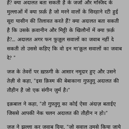
हैं? 
क्या 
अदालत 
बता 
सकती 
है 
के 
जजों 
और 
मस्जिद 
के 
मुल्लाओं 
में 
क्या 
फ़र्क़ 
है 
जो 
मरने 
वालों 
के 
सिरहाने 
रटी 
हुई 
सूरा 
यासीन 
की 
तिलावत 
करते 
हैं? 
क्या 
अदालत 
बता 
सकती 
है 
कि 
उसके 
क़वानीन 
और 
मिट्टी 
के 
खिलौनों 
में 
क्या 
फ़र्क़ 
है?... 
अदालत 
अगर 
फन 
फ़ुज़ूल 
सवालों 
का 
जवाब 
नहीं 
दे 
सकती 
तो 
उससे 
कहिए 
कि 
वो 
इन 
मा’क़ूल 
सवालों 
का 
जवाब 
दे? 
” 
जज 
के 
तेवरों 
पर 
ख़फ़गी 
के 
आसार 
नमूदार 
हुए 
और 
उसने 
तेज़ी 
से 
कहा, 
“इस 
क़िस्म 
की 
बेबाकाना 
गुफ़्तुगू 
अदालत 
की 
तौहीन 
है 
जो 
एक 
संगीन 
जुर्म 
है।” 
इक़बाल 
ने 
कहा, 
“तो 
गुफ़्तुगू 
का 
कोई 
ऐसा 
अंदाज़ 
बताईए 
जिससे 
आपकी 
नेक 
चलन 
अदालत 
की 
तौहीन 
न 
हो।” 
जज 
ने 
झल्ला 
कर 
जवाब 
दिया, 
“जो 
सवाल 
तुमसे 
किया 
जाये 