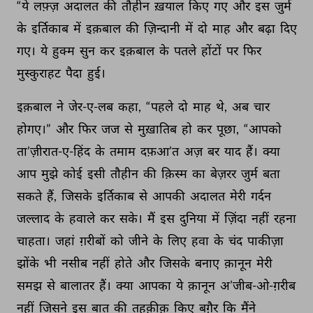
“ये 
लफ़्ज़ 
अदालत 
की 
तौहीन 
ख़याल 
किए 
गए 
और 
इस 
जुर्म 
के 
इर्तिकाब 
में 
इक़बाल 
की 
ज़िन्दानी 
में 
दो 
माह 
और 
बढ़ा 
दिए 
गए। 
ये 
हुक्म 
सुन 
कर 
इक़बाल 
के 
पतले 
होंटों 
पर 
फिर 
मुस्कुराहट 
पैदा 
हुई। 
इक़बाल 
ने 
जेर-ए-लब 
कहा, 
“पहले 
दो 
माह 
थे, 
अब 
चार 
होगए।” 
और 
फिर 
जज 
से 
मुख़ातिब 
हो 
कर 
पूछा, 
“आपको 
ता’ज़ीरात-ए-हिंद 
के 
तमाम 
दफ़आ’त 
अज़ 
बर 
याद 
हैं। 
क्या 
आप 
मुझे 
कोई 
इसी 
तौहीन 
की 
क़िस्म 
का 
बेज़रर 
जुर्म 
बता 
सकते 
हैं, 
जिसके 
इर्तिकाब 
से 
आपकी 
अदालत 
मेरी 
गर्दन 
जल्लाद 
के 
हवाले 
कर 
सके। 
मैं 
इस 
दुनिया 
में 
ज़िंदा 
नहीं 
रहना 
चाहता। 
जहां 
ग़रीबों 
को 
जीने 
के 
लिए 
हवा 
के 
चंद 
पाकीज़ा 
झोंके 
भी 
नसीब 
नहीं 
होते 
और 
जिसके 
बनाए 
क़ानून 
मेरी 
समझ 
से 
बालातर 
हैं। 
क्या 
आपका 
ये 
क़ानून 
अ’जीब-ओ-ग़रीब 
नहीं 
जिसने 
इस 
बात 
की 
तहक़ीक़ 
किए 
बग़ैर 
कि 
मैंने 