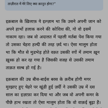
ताज़ीरात में मेरे लिए क्या क़ानून होगा?"
इक़बाल 
के 
ख़िलाफ़ 
ये 
इल्ज़ाम 
था 
कि 
उसने 
अपनी 
जान 
को 
अपने 
हाथों 
हलाक 
करने 
की 
कोशिश 
की, 
गो 
वो 
इसमें 
नाकाम 
रहा। 
जब 
वो 
अदालत 
में 
पहली 
मर्तबा 
पेश 
किया 
गया 
तो 
उसका 
चेहरा 
हल्दी 
की 
तरह 
ज़र्द 
था। 
ऐसा 
मालूम 
होता 
था 
कि 
मौत 
से 
मुडभेड़ 
होते 
वक़्त 
उसकी 
रगों 
में 
तमाम 
ख़ून 
ख़ुश्क 
हो 
कर 
रह 
गया 
है 
जिसकी 
वजह 
से 
उसकी 
तमाम 
ताक़त 
सल्ब 
हो 
गई 
है। 
इक़बाल 
की 
उम्र 
बीस-बाईस 
बरस 
के 
क़रीब 
होगी 
मगर 
मुरझाए 
हुए 
चेहरे 
पर 
खूंडी 
हुई 
ज़र्दी 
ने 
उसकी 
उम्र 
में 
दस 
साल 
का 
इज़ाफ़ा 
कर 
दिया 
था 
और 
जब 
वो 
अपनी 
कमर 
के 
पीछे 
हाथ 
रखता 
तो 
ऐसा 
मालूम 
होता 
कि 
वो 
वाक़ई 
बूढ़ा 
है। 