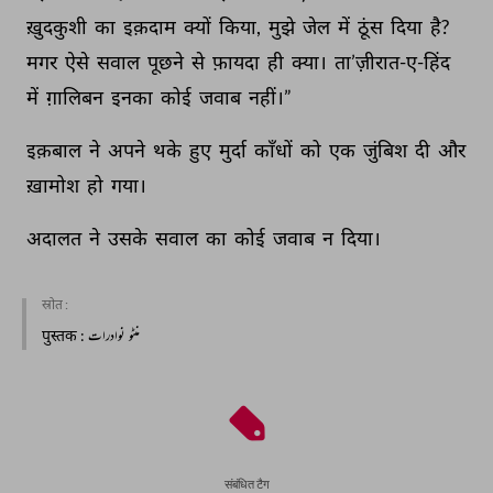
ख़ुदकुशी 
का 
इक़दाम 
क्यों 
किया, 
मुझे 
जेल 
में 
ठूंस 
दिया 
है? 
मगर 
ऐसे 
सवाल 
पूछने 
से 
फ़ायदा 
ही 
क्या। 
ता’ज़ीरात-ए-हिंद 
में 
ग़ालिबन 
इनका 
कोई 
जवाब 
नहीं।” 
इक़बाल 
ने 
अपने 
थके 
हुए 
मुर्दा 
काँधों 
को 
एक 
जुंबिश 
दी 
और 
ख़ामोश 
हो 
गया। 
अदालत 
ने 
उसके 
सवाल 
का 
कोई 
जवाब 
न 
दिया। 
स्रोत :
पुस्तक
: منٹو نوادرات
संबंधित टैग