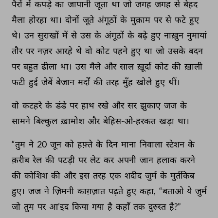
पैरों 
में 
कपड़े 
का 
जापानी 
जूता 
था 
जो 
जगह 
जगह 
से 
बेहद 
मैला 
होरहा 
था। 
दोनों 
जूते 
अंगूठों 
के 
मुक़ाम 
पर 
से 
फटे 
हुए 
थे। 
उन 
सुराखों 
में 
से 
उस 
के 
अंगूठों 
के 
बढ़े 
हुए 
नाख़ुन 
नुमायां 
तौर 
पर 
नज़र 
आरहे 
थे 
वो 
कोट 
पहने 
हुए 
था 
जो 
उसके 
बदन 
पर 
बहुत 
ढीला 
था। 
उस 
मैले 
और 
साल 
ख़ूर्दा 
कोट 
की 
ख़ाली 
फटी 
हुई 
जेबें 
बेजान 
मर्दों 
की 
तरह 
मुँह 
खोले 
हुए 
थीं। 
वो 
कटहरे 
के 
डंडे 
पर 
हाथ 
रखे 
और 
सर 
झुकाए 
जज 
के 
सामने 
बिल्कुल 
ख़ामोश 
और 
बेहिस-ओ-हरकत 
खड़ा 
था। 
“तुम 
ने 
20 
जून 
को 
हफ़्ते 
के 
दिन 
माना 
निवाला 
स्टेशन 
के 
क़रीब 
रेल 
की 
पटड़ी 
पर 
लेट 
कर 
अपनी 
जान 
हलाक 
करने 
की 
कोशिश 
की 
और 
इस 
तरह 
एक 
शदीद 
जुर्म 
के 
मुर्तकिब 
हुए। 
जज 
ने 
ज़िमनी 
काग़ज़ात 
पढ़ते 
हुए 
कहा, 
“बताओ 
ये 
जुर्म 
जो 
तुम 
पर 
आ’इद 
किया 
गया 
है 
कहाँ 
तक 
दुरुस्त 
है?” 