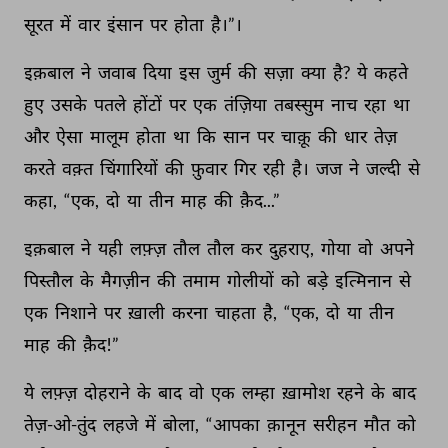
सूरत 
में 
वार 
इंसान 
पर 
होता 
है।”। 
इक़बाल 
ने 
जवाब 
दिया 
इस 
जुर्म 
की 
सज़ा 
क्या 
है? 
ये 
कहते 
हुए 
उसके 
पतले 
होंटों 
पर 
एक 
तंज़िया 
तबस्सुम 
नाच 
रहा 
था 
और 
ऐसा 
मालूम 
होता 
था 
कि 
सान 
पर 
चाक़ू 
की 
धार 
तेज़ 
करते 
वक़्त 
चिंगारियों 
की 
फ़ुवार 
गिर 
रही 
है। 
जज 
ने 
जल्दी 
से 
कहा, 
“एक, 
दो 
या 
तीन 
माह 
की 
क़ैद...” 
इक़बाल 
ने 
यही 
लफ़्ज़ 
तौल 
तौल 
कर 
दुहराए, 
गोया 
वो 
अपने 
पिस्तौल 
के 
मैगज़ीन 
की 
तमाम 
गोलीयों 
को 
बड़े 
इत्मिनान 
से 
एक 
निशाने 
पर 
ख़ाली 
करना 
चाहता 
है, 
“एक, 
दो 
या 
तीन 
माह 
की 
क़ैद!” 
ये 
लफ़्ज़ 
दोहराने 
के 
बाद 
वो 
एक 
लम्हा 
ख़ामोश 
रहने 
के 
बाद 
तेज़-ओ-तुंद 
लहजे 
में 
बोला, 
“आपका 
क़ानून 
सरीहन 
मौत 
को 