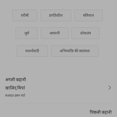
ग़रीबी
प्रगतिशील
संविधान
जुर्म
आयरनी
लोकतंत्र
यथार्थवादी
अभिव्यक्ति की स्वतंत्रता
अगली कहानी
ख़ालिद मियां
सआदत हसन मंटो
पिछली कहानी