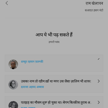
राम खेलावन
सआदत हसन मंटो
आप ये भी पढ़ सकते हैं
हमारी पसंद
शम्सुर रहमान फ़ारूक़ी
उसका नाम तो रहीम ख़ाँ था मगर उस जैसा ज़ालिम भी शायद ही कोई हो। गाँव भर उसके नाम से काँपता था। न आदमी पर तरस खाए न जानवर पर। एक दिन रामू लुहार के बच्चे ने उसके बैल की दुम में काँटे बाँध दिए थे तो मारते मारते उसको अधमुआ कर दिया। अगले दिन ज़ैलदार की घोड़ी उसके खेत में घुस आई तो लाठी लेकर इतना मारा कि लहू-लुहान कर दिया।
ख़्वाजा अहमद अब्बास
पतझड़ का मौसम शुरू हो चुका था। बेगम बिल्क़ीस तुराब अली हर साल की तरह अब के भी अपने बँगले के बाग़ीचे में माली से पौदों और पेड़ों की काँट छांट करा रही थीं। उस वक़्त दिन के कोई ग्यारह बजे होंगे। सेठ तुराब अली अपने काम पर और लड़के-लड़कियां स्कूलों-कॉलिजों में जा चुके थे। चुनांचे बेगम साहिब बड़ी बेफ़िकरी के साथ आराम कुर्सी पर बैठी माली के काम की निगरानी कर रही थीं।