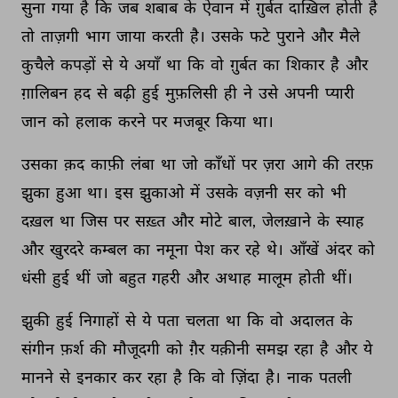
सुना 
गया 
है 
कि 
जब 
शबाब 
के 
ऐवान 
में 
ग़ुर्बत 
दाख़िल 
होती 
है 
तो 
ताज़गी 
भाग 
जाया 
करती 
है। 
उसके 
फटे 
पुराने 
और 
मैले 
कुचैले 
कपड़ों 
से 
ये 
अयाँ 
था 
कि 
वो 
ग़ुर्बत 
का 
शिकार 
है 
और 
ग़ालिबन 
हद 
से 
बढ़ी 
हुई 
मुफ़लिसी 
ही 
ने 
उसे 
अपनी 
प्यारी 
जान 
को 
हलाक 
करने 
पर 
मजबूर 
किया 
था। 
उसका 
क़द 
काफ़ी 
लंबा 
था 
जो 
काँधों 
पर 
ज़रा 
आगे 
की 
तरफ़ 
झुका 
हुआ 
था। 
इस 
झुकाओ 
में 
उसके 
वज़नी 
सर 
को 
भी 
दख़ल 
था 
जिस 
पर 
सख़्त 
और 
मोटे 
बाल, 
जेलख़ाने 
के 
स्याह 
और 
खुरदरे 
कम्बल 
का 
नमूना 
पेश 
कर 
रहे 
थे। 
आँखें 
अंदर 
को 
धंसी 
हुई 
थीं 
जो 
बहुत 
गहरी 
और 
अथाह 
मालूम 
होती 
थीं। 
झुकी 
हुई 
निगाहों 
से 
ये 
पता 
चलता 
था 
कि 
वो 
अदालत 
के 
संगीन 
फ़र्श 
की 
मौजूदगी 
को 
ग़ैर 
यक़ीनी 
समझ 
रहा 
है 
और 
ये 
मानने 
से 
इनकार 
कर 
रहा 
है 
कि 
वो 
ज़िंदा 
है। 
नाक 
पतली 