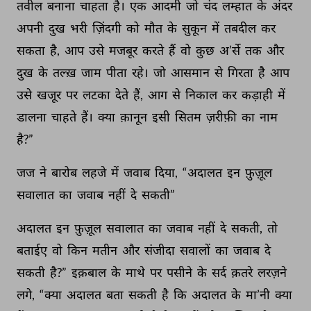
तवील 
बनाना 
चाहता 
है। 
एक 
आदमी 
जो 
चंद 
लम्हात 
के 
अंदर 
अपनी 
दुख 
भरी 
ज़िंदगी 
को 
मौत 
के 
सुकून 
में 
तबदील 
कर 
सकता 
है, 
आप 
उसे 
मजबूर 
करते 
हैं 
वो 
कुछ 
अ’र्से 
तक 
और 
दुख 
के 
तल्ख़ 
जाम 
पीता 
रहे। 
जो 
आसमान 
से 
गिरता 
है 
आप 
उसे 
खजूर 
पर 
लटका 
देते 
हैं, 
आग 
से 
निकाल 
कर 
कड़ाही 
में 
डालना 
चाहते 
हैं। 
क्या 
क़ानून 
इसी 
सितम 
ज़रीफ़ी 
का 
नाम 
है?” 
जज 
ने 
बारोब 
लहजे 
में 
जवाब 
दिया, 
“अदालत 
इन 
फ़ुज़ूल 
सवालात 
का 
जवाब 
नहीं 
दे 
सकती” 
अदालत 
इन 
फ़ुज़ूल 
सवालात 
का 
जवाब 
नहीं 
दे 
सकती, 
तो 
बताईए 
वो 
किन 
मतीन 
और 
संजीदा 
सवालों 
का 
जवाब 
दे 
सकती 
है?” 
इक़बाल 
के 
माथे 
पर 
पसीने 
के 
सर्द 
क़तरे 
लरज़ने 
लगे, 
“क्या 
अदालत 
बता 
सकती 
है 
कि 
अदालत 
के 
मा’नी 
क्या 