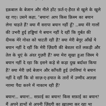
इक़बाल 
के 
बेजान 
और 
नीले 
होंट 
फ़र्त-ए-हैरत 
से 
खुले 
के 
खुले 
रह 
गए। 
उसने 
कहा, 
“बयान! 
आप 
किस 
क़िस्म 
का 
बयान 
लेना 
चाहते 
हैं? 
क्या 
मैं 
सरापा 
बयान 
नहीं 
हूँ? 
...क्या 
मेरे 
गालों 
की 
उभरी 
हुई 
हड्डियां 
ये 
बयान 
नहीं 
दे 
रहीं 
कि 
ग़ुर्बत 
की 
दीमक 
मेरे 
गोश्त 
को 
चाटती 
रही 
है? 
क्या 
मेरी 
बेनूर 
आँखें 
ये 
बयान 
नहीं 
दे 
रहीं 
कि 
मेरी 
ज़िंदगी 
की 
बेशतर 
रातें 
लकड़ी 
और 
तेल 
के 
धुएं 
के 
अंदर 
गुज़री 
हैं? 
क्या 
मेरा 
सूखा 
हुआ 
जिस्म 
ये 
बयान 
नहीं 
दे 
रहा 
कि 
इसने 
कड़े 
से 
कड़ा 
दुख 
बर्दाश्त 
किया 
है? 
क्या 
मेरी 
ज़र्द 
बेजान 
और 
काँपती 
हुई 
उंगलियां 
ये 
बयान 
नहीं 
दे 
रहीं 
कि 
वो 
साज़-ए-हयात 
के 
तारों 
में 
उम्मीद 
अफ़्ज़ा 
नग़मा 
पैदा 
करने 
में 
नाकाम 
रही 
हैं? 
बयान!... 
बयान!... 
सफ़ाई 
का 
बयान! 
किस 
सफ़ाई 
का 
बयान? 
मैं 
अपने 
हाथों 
से 
अपनी 
ज़िंदगी 
का 
ख़ातमा 
कर 
रहा 
था 