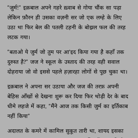
“जुर्म!” 
इक़बाल 
अपने 
गहरे 
ख़्वाब 
से 
गोया 
चौंक 
सा 
पड़ा 
लेकिन 
फ़ौरन 
ही 
उसका 
वज़नी 
सर 
जो 
एक 
लम्हे 
के 
लिए 
उठा 
था 
फिर 
बेल 
की 
पतली 
टहनी 
के 
बोझल 
फल 
की 
तरह 
लटक 
गया। 
“बताओ 
ये 
जुर्म 
जो 
तुम 
पर 
आ’इद 
किया 
गया 
है 
कहाँ 
तक 
दुरुस्त 
है?” 
जज 
ने 
स्कूल 
के 
उस्ताद 
की 
तरह 
वही 
सवाल 
दोहराया 
जो 
वो 
इससे 
पहले 
हज़ारहा 
लोगों 
से 
पूछ 
चुका 
था। 
इक़बाल 
ने 
अपना 
सर 
उठाया 
और 
जज 
की 
तरफ़ 
अपनी 
बेहिस 
आँखों 
से 
देखना 
शुरू 
कर 
दिया 
फिर 
थोड़ी 
देर 
के 
बाद 
धीमे 
लहजे 
में 
कहा, 
“मैंने 
आज 
तक 
किसी 
जुर्म 
का 
इर्तिकाब 
नहीं 
किया” 
अदालत 
के 
कमरे 
में 
कामिल 
सुकूत 
तारी 
था, 
शायद 
इसका 