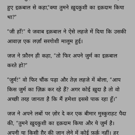
हुए 
इक़बाल 
से 
कहा,“क्या 
तुमने 
ख़ुदकुशी 
का 
इक़दाम 
किया 
था?” 
“जी 
हाँ!” 
ये 
जवाब 
इक़बाल 
ने 
ऐसे 
लहजे 
में 
दिया 
कि 
उसकी 
आवाज़ 
एक 
लर्ज़ां 
सरगोशी 
मालूम 
हुई। 
जज 
ने 
फ़ौरन 
ही 
कहा, 
“तो 
फिर 
अपने 
जुर्म 
का 
इक़बाल 
करते 
हो?” 
“जुर्म!” 
वो 
फिर 
चौंक 
पड़ा 
और 
तेज़ 
लहजे 
में 
बोला, 
“आप 
किस 
जुर्म 
का 
ज़िक्र 
कर 
रहे 
हैं? 
अगर 
कोई 
ख़ुदा 
है 
तो 
वो 
अच्छी 
तरह 
जानता 
है 
कि 
मैं 
हमेशा 
इससे 
पाक 
रहा 
हूँ।” 
जज 
ने 
अपने 
लबों 
पर 
ज़ोर 
दे 
कर 
एक 
बीमार 
मुस्कुराहट 
पैदा 
की, 
“तुमने 
ख़ुदकुशी 
का 
इक़दाम 
किया 
और 
ये 
जुर्म 
है। 
अपनी 
या 
किसी 
ग़ैर 
की 
जान 
लेने 
में 
कोई 
फ़र्क़ 
नहीं। 
हर 