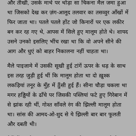
और 
तीखी, 
उसके 
माथे 
पर 
थोड़ा 
सा 
चिकना 
मैल 
जमा 
हुआ 
था 
जिसको 
देख 
कर 
ज़ंग-आलूद 
तलवार 
का 
तसव्वुर 
आँखों 
में 
फिर 
जाता 
था। 
पतले 
पतले 
होंट 
जो 
किनारों 
पर 
एक 
लकीर 
बन 
कर 
रह 
गए 
थे, 
आपस 
में 
सिले 
हुए 
मालूम 
होते 
थे। 
शायद 
उसने 
उनको 
इसलिए 
भींच 
रखा 
था 
कि 
वो 
अपने 
सीने 
की 
आग 
और 
धुएं 
को 
बाहर 
निकालना 
नहीं 
चाहता 
था। 
मैले 
पाइजामे 
में 
उसकी 
सूखी 
हुई 
टांगें 
ऊपर 
के 
धड़ 
के 
साथ 
इस 
तरह 
जुड़ी 
हुई 
थीं 
कि 
मालूम 
होता 
था 
दो 
ख़ुश्क 
लकड़ियां 
तनूर 
के 
मुँह 
में 
ठुँसी 
हुई 
हैं। 
सीना 
चौड़ा 
चकला 
था 
मगर 
हड्डियों 
के 
ढाँचे 
पर 
जिसकी 
पस्लियां 
फटे 
हुए 
गिरेबान 
में 
से 
झांक 
रही 
थीं, 
गोश्त 
साँवले 
रंग 
की 
झिल्ली 
मालूम 
होता 
था। 
सांस 
की 
आमद-ओ-शुद 
से 
ये 
झिल्ली 
बार 
बार 
फूलती 
और 
दबती 
थी। 