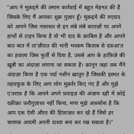
“आप 
ने 
मुक़द्दमे 
की 
तमाम 
कार्रवाई 
में 
बहुत 
मेहनत 
की 
है 
जिसके 
लिए 
मैं 
आपका 
शुक्र 
गुज़ार 
हूँ। 
मुक़द्दमे 
की 
रुएदाद 
को 
आपने 
जिस 
नफ़ासत 
से 
इन 
लंबे 
लंबे 
काग़ज़ों 
पर 
अपने 
हाथों 
से 
टाइप 
किया 
है 
वो 
भी 
दाद 
के 
क़ाबिल 
है 
और 
आपने 
बात 
बात 
में 
ता’ज़ीरात 
की 
भारी 
भरकम 
किताब 
से 
दफ़आ’त 
का 
हवाला 
जिस 
फुर्ती 
से 
दिया 
है, 
उससे 
आप 
के 
हाफ़िज़े 
की 
ख़ूबी 
का 
अंदाज़ा 
लगाया 
जा 
सकता 
है। 
क़ानून 
जहां 
तक 
मैंने 
अंदाज़ा 
किया 
है 
एक 
पर्दा 
नशीन 
ख़ातून 
है 
जिसकी 
इस्मत 
के 
तहफ़्फ़ुज़ 
के 
लिए 
आप 
लोग 
मुक़र्रर 
किए 
गए 
हैं 
और 
मुझे 
ए’तराफ़ 
है 
कि 
आपने 
अपने 
फ़राइज़ 
की 
अंजाम 
दही 
में 
कोई 
दक़ीक़ा 
फ़रौगुज़ाश्त 
नहीं 
किया, 
मगर 
मुझे 
अफ़सोस 
है 
कि 
आप 
एक 
ऐसी 
औरत 
की 
हिफ़ाज़त 
कर 
रहे 
हैं 
जिसे 
हर 
चालाक 
आदमी 
अपनी 
दाश्ता 
बना 
कर 
रख 
सकता 
है।” 