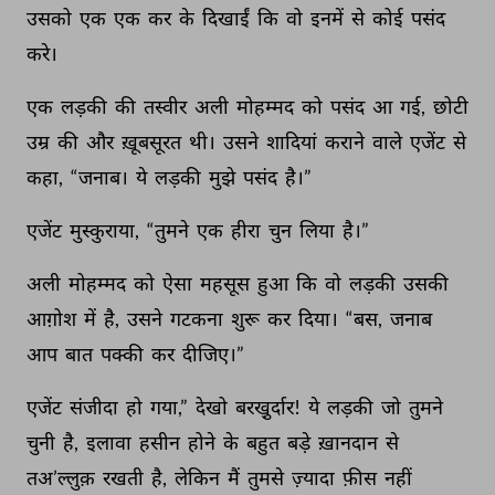
उसको 
एक 
एक 
कर 
के 
दिखाईं 
कि 
वो 
इनमें 
से 
कोई 
पसंद 
करे। 
एक 
लड़की 
की 
तस्वीर 
अली 
मोहम्मद 
को 
पसंद 
आ 
गई, 
छोटी 
उम्र 
की 
और 
ख़ूबसूरत 
थी। 
उसने 
शादियां 
कराने 
वाले 
एजेंट 
से 
कहा, 
“जनाब। 
ये 
लड़की 
मुझे 
पसंद 
है।” 
एजेंट 
मुस्कुराया, 
“तुमने 
एक 
हीरा 
चुन 
लिया 
है।” 
अली 
मोहम्मद 
को 
ऐसा 
महसूस 
हुआ 
कि 
वो 
लड़की 
उसकी 
आग़ोश 
में 
है, 
उसने 
गटकना 
शुरू 
कर 
दिया। 
“बस, 
जनाब 
आप 
बात 
पक्की 
कर 
दीजिए।” 
एजेंट 
संजीदा 
हो 
गया,” 
देखो 
बरखु़र्दार! 
ये 
लड़की 
जो 
तुमने 
चुनी 
है, 
इलावा 
हसीन 
होने 
के 
बहुत 
बड़े 
ख़ानदान 
से 
तअ’ल्लुक़ 
रखती 
है, 
लेकिन 
मैं 
तुमसे 
ज़्यादा 
फ़ीस 
नहीं 