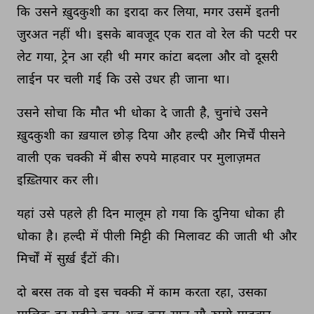
कि 
उसने 
ख़ुदकुशी 
का 
इरादा 
कर 
लिया, 
मगर 
उसमें 
इतनी 
जुरअत 
नहीं 
थी। 
इसके 
बावजूद 
एक 
रात 
वो 
रेल 
की 
पटरी 
पर 
लेट 
गया, 
ट्रेन 
आ 
रही 
थी 
मगर 
कांटा 
बदला 
और 
वो 
दूसरी 
लाईन 
पर 
चली 
गई 
कि 
उसे 
उधर 
ही 
जाना 
था। 
उसने 
सोचा 
कि 
मौत 
भी 
धोका 
दे 
जाती 
है, 
चुनांचे 
उसने 
ख़ुदकुशी 
का 
ख़याल 
छोड़ 
दिया 
और 
हल्दी 
और 
मिर्चें 
पीसने 
वाली 
एक 
चक्की 
में 
बीस 
रुपये 
माहवार 
पर 
मुलाज़मत 
इख़्तियार 
कर 
ली। 
यहां 
उसे 
पहले 
ही 
दिन 
मालूम 
हो 
गया 
कि 
दुनिया 
धोका 
ही 
धोका 
है। 
हल्दी 
में 
पीली 
मिट्टी 
की 
मिलावट 
की 
जाती 
थी 
और 
मिर्चों 
में 
सुर्ख़ 
ईंटों 
की। 
दो 
बरस 
तक 
वो 
इस 
चक्की 
में 
काम 
करता 
रहा, 
उसका 