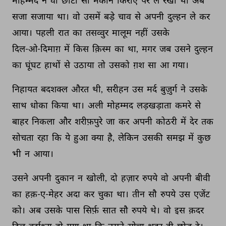
मोहम्मद 
ने 
वो 
छोटा 
सा 
मकान 
किराए 
पर 
ले 
रखा 
था 
अब 
सजा 
सजाया 
था। 
वो 
उसमें 
बड़े 
चाव 
से 
अपनी 
दुल्हन 
ले 
कर 
आया। 
पहली 
रात 
का 
तसव्वुर 
मालूम 
नहीं 
उसके 
दिल-ओ-दिमाग़ 
में 
किस 
क़िस्म 
का 
था, 
मगर 
जब 
उसने 
दुल्हन 
का 
घूंघट 
हाथों 
से 
उठाया 
तो 
उसको 
ग़श 
सा 
आ 
गया। 
निहायत 
बदशक्ल 
औरत 
थी, 
सरीहन 
उस 
मर्द 
बुज़ुर्ग 
ने 
उसके 
साथ 
धोका 
किया 
था। 
अली 
मोहम्मद 
लड़खड़ाता 
कमरे 
से 
बाहर 
निकला 
और 
शरीफ़पुरे 
जा 
कर 
अपनी 
कोठरी 
में 
देर 
तक 
सोचता 
रहा 
कि 
ये 
हुआ 
क्या 
है, 
लेकिन 
उसकी 
समझ 
में 
कुछ 
भी 
न 
आया। 
उसने 
अपनी 
दुकान 
न 
खोली, 
दो 
हज़ार 
रुपये 
वो 
अपनी 
बीवी 
का 
हक़-ए-मेहर 
अदा 
कर 
चुका 
था। 
तीन 
सौ 
रुपये 
उस 
एजेंट 
को। 
अब 
उसके 
पास 
सिर्फ़ 
सात 
सौ 
रुपये 
थे। 
वो 
इस 
क़दर 