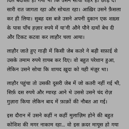
दिल 
बर्दाश्ता 
हो 
गया 
था 
कि 
उसने 
सोचा 
शहर 
ही 
छोड़ 
दे। 
सारी 
रात 
जागता 
रहा 
और 
सोचता 
रहा। 
आख़िर 
उसने 
फ़ैसला 
कर 
ही 
लिया। 
सुबह 
दस 
बजे 
उसने 
अपनी 
दुकान 
एक 
शख़्स 
के 
पास 
पाँच 
हज़ार 
रुपये 
में 
या’नी 
औने 
पौने 
दामों 
बेच 
दी 
और 
टिकट 
कटवा 
कर 
लाहौर 
चला 
आया। 
लाहौर 
जाते 
हुए 
गाड़ी 
में 
किसी 
जेब 
कतरे 
ने 
बड़ी 
सफ़ाई 
से 
उसके 
तमाम 
रुपये 
ग़ायब 
कर 
दिए। 
वो 
बहुत 
परेशान 
हुआ, 
लेकिन 
उसने 
सोचा 
कि 
शायद 
ख़ुदा 
को 
यही 
मंज़ूर 
था। 
लाहौर 
पहुंचा 
तो 
उसकी 
दूसरी 
जेब 
में 
जो 
कतरी 
नहीं 
गई 
थी, 
सिर्फ़ 
दस 
रुपये 
और 
ग्यारह 
आने 
थे 
उससे 
उसने 
चंद 
रोज़ 
गुज़ारा 
किया 
लेकिन 
बाद 
में 
फ़ाक़ों 
की 
नौबत 
आ 
गई। 
इस 
दौरान 
में 
उसने 
कहीं 
न 
कहीं 
मुलाज़िम 
होने 
की 
बहुत 
कोशिश 
की 
मगर 
नाकाम 
रहा... 
वो 
इस 
क़दर 
मायूस 
हो 
गया 