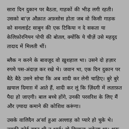
सारा 
दिन 
दुकान 
पर 
बैठता, 
गाहकों 
की 
भीड़ 
लगी 
रहती। 
उसको 
बा’ज़ 
औक़ात 
अफ़सोस 
होता 
जब 
वो 
किसी 
गाहक 
को 
सनलाईट 
साबुन 
की 
एक 
टिकिया 
न 
दे 
सकता 
या 
केलिफ़ोरनियन 
पोपी 
की 
बोतल, 
क्योंकि 
ये 
चीज़ें 
उसे 
महदूद 
तादाद 
में 
मिलती 
थीं। 
ब्लैक 
न 
करने 
के 
बावजूद 
वो 
ख़ुशहाल 
था। 
उसने 
दो 
हज़ार 
रुपये 
पस-अंदाज़ 
कर 
रखे 
थे। 
जवान 
था, 
एक 
दिन 
दुकान 
पर 
बैठे 
बैठे 
उसने 
सोचा 
कि 
अब 
शादी 
कर 
लेनी 
चाहिए। 
बुरे 
बुरे 
ख़याल 
दिमाग़ 
में 
आते 
हैं, 
शादी 
कर 
लूं 
कि 
ज़िंदगी 
में 
लताफ़त 
पैदा 
हो 
जाएगी। 
बाल 
बच्चे 
होंगे, 
उनकी 
परवरिश 
के 
लिए 
मैं 
और 
ज़्यादा 
कमाने 
की 
कोशिश 
करूंगा। 
उसके 
वालिदैन 
अ’र्सा 
हुआ 
अल्लाह 
को 
प्यारे 
हो 
चुके 
थे। 