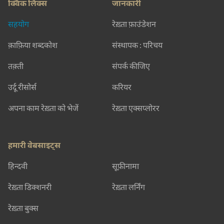
क्विक लिंक्स
जानकारी
सहयोग
रेख़्ता फ़ाउंडेशन
क़ाफ़िया शब्दकोश
संस्थापक : परिचय
तक़्ती
संपर्क कीजिए
उर्दू रीसोर्स
करियर
अपना काम रेख़्ता को भेजें
रेख़्ता एक्सप्लोरर
हमारी वेबसाइट्स
हिन्दवी
सूफ़ीनामा
रेख़्ता डिक्शनरी
रेख़्ता लर्निंग
रेख़्ता बुक्स