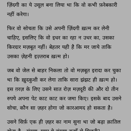
ज़िंदगी 
का 
ये 
उसूल 
बना 
लिया 
था 
कि 
वो 
कभी 
फ़रेबकारी 
नहीं 
करेगा। 
फिर 
वो 
सोचता 
कि 
उसे 
अपनी 
ज़िंदगी 
ख़त्म 
कर 
लेनी 
चाहिए, 
इसलिए 
कि 
वो 
इधर 
का 
रहा 
न 
उधर 
का, 
उसका 
किरदार 
मज़बूत 
नहीं। 
बेहतर 
यही 
है 
कि 
मर 
जाये 
ताकि 
उसका 
ज़ेहनी 
इज़्तराब 
ख़त्म 
हो। 
जब 
वो 
जेल 
से 
बाहर 
निकला 
तो 
वो 
मज़बूत 
इरादा 
कर 
चुका 
था 
कि 
ख़ुदकुशी 
कर 
लेगा 
ताकि 
सारा 
झंझट 
ही 
ख़त्म 
हो। 
इस 
ग़रज़ 
के 
लिए 
उसने 
सात 
रोज़ 
मज़दूरी 
की 
और 
दो 
तीन 
रुपये 
अपना 
पेट 
काट 
काट 
कर 
जमा 
किए। 
इसके 
बाद 
उसने 
सोचा, 
कौन 
सा 
ज़हर 
होगा 
जो 
कारआमद 
हो 
सकता 
है। 
उसने 
सिर्फ़ 
एक 
ही 
ज़हर 
का 
नाम 
सुना 
था 
जो 
बड़ा 
क़ातिल 