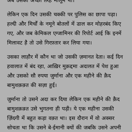
अब 
उसको 
अच्छी 
तरह 
मालूम 
था। 
लेकिन 
एक 
दिन 
उसकी 
चक्की 
पर 
पुलिस 
का 
छापा 
पड़ा। 
हल्दी 
और 
मिर्चों 
के 
नमूने 
बोतलों 
में 
डाल 
कर 
मोहरबंद 
किए 
गए, 
और 
जब 
केमिकल 
एग्जामिनर 
की 
रिपोर्ट 
आई 
कि 
इनमें 
मिलावट 
है 
तो 
उसे 
गिरफ़्तार 
कर 
लिया 
गया। 
उसका 
लाहौर 
में 
कौन 
था 
जो 
उसकी 
ज़मानत 
देता। 
कई 
दिन 
हवालात 
में 
बंद 
रहा, 
आख़िर 
मुक़द्दमा 
अदालत 
में 
पेश 
हुआ 
और 
उसको 
सौ 
रुपया 
जुर्माना 
और 
एक 
महीने 
की 
क़ैद 
बामुशक़क़्त 
की 
सज़ा 
हुई। 
जुर्माना 
तो 
उसने 
अदा 
कर 
दिया 
लेकिन 
एक 
महीने 
की 
क़ैद 
बामुशक़क़्त 
उसे 
भुगतना 
ही 
पड़ी। 
ये 
एक 
महीना 
उसकी 
ज़िंदगी 
में 
बहुत 
कड़ा 
वक़्त 
था। 
इस 
दौरान 
में 
वो 
अक्सर 
सोचता 
था 
कि 
उसने 
बे-ईमानी 
क्यों 
की 
जबकि 
उसने 
अपनी 