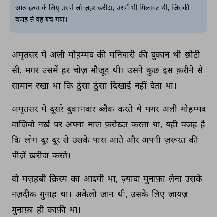
आत्महत्या के लिए उसने जो ज़हर ख़रीदा, उसमें भी मिलावट थी, जिसकी
वजह से वह बच गया।
अमृतसर 
में 
अली 
मोहम्मद 
की 
मनियारी 
की 
दुकान 
थी 
छोटी 
सी, 
मगर 
उसमें 
हर 
चीज़ 
मौजूद 
थी। 
उसने 
कुछ 
इस 
क़रीने 
से 
सामान 
रखा 
था 
कि 
ठुंसा 
ठुंसा 
दिखाई 
नहीं 
देता 
था। 
अमृतसर 
में 
दूसरे 
दुकानदार 
ब्लैक 
करते 
थे 
मगर 
अली 
मोहम्मद 
वाजिबी 
नर्ख़ 
पर 
अपना 
माल 
फ़रोख़्त 
करता 
था, 
यही 
वजह 
है 
कि 
लोग 
दूर 
दूर 
से 
उसके 
पास 
आते 
और 
अपनी 
ज़रूरत 
की 
चीज़ें 
ख़रीदा 
करते। 
वो 
मज़हबी 
क़िस्म 
का 
आदमी 
था, 
ज़्यादा 
मुनाफ़ा 
लेना 
उसके 
नज़दीक 
गुनाह 
था। 
अकेली 
जान 
थी, 
उसके 
लिए 
जायज़ 
मुनाफ़ा 
ही 
काफ़ी 
था। 