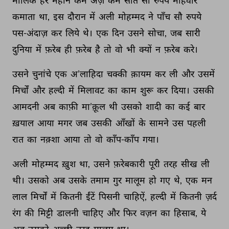
मालिक 
हर 
महीने 
कम 
अज़ 
कम 
सात 
सौ 
रुपये 
माहवार 
कमाता 
था, 
इस 
दौरान 
में 
अली 
मोहम्मद 
ने 
पाँच 
सौ 
रुपये 
पस-अंदाज़ 
कर 
लिये 
थे। 
एक 
दिन 
उसने 
सोचा, 
जब 
सारी 
दुनिया 
में 
फ़रेब 
ही 
फ़रेब 
है 
तो 
वो 
भी 
क्यों 
न 
फ़रेब 
करे। 
उसने 
चुनांचे 
एक 
अ’लाहिदा 
चक्की 
क़ायम 
कर 
ली 
और 
उसमें 
मिर्चों 
और 
हल्दी 
में 
मिलावट 
का 
काम 
शुरू 
कर 
दिया। 
उसकी 
आमदनी 
अब 
काफ़ी 
मा’क़ूल 
थी 
उसको 
शादी 
का 
कई 
बार 
ख़याल 
आया 
मगर 
जब 
उसकी 
आँखों 
के 
सामने 
उस 
पहली 
रात 
का 
नक़्शा 
आया 
तो 
वो 
काँप-काँप 
गया। 
अली 
मोहम्मद 
ख़ुश 
था, 
उसने 
फ़रेबकारी 
पूरी 
तरह 
सीख 
ली 
थी। 
उसको 
अब 
उसके 
तमाम 
गुर 
मालूम 
हो 
गए 
थे, 
एक 
मन 
लाल 
मिर्चों 
में 
कितनी 
ईंटें 
पिसनी 
चाहिऐं, 
हल्दी 
में 
कितनी 
ज़र्द 
रंग 
की 
मिट्टी 
डालनी 
चाहिए 
और 
फिर 
वज़न 
का 
हिसाब, 
ये 