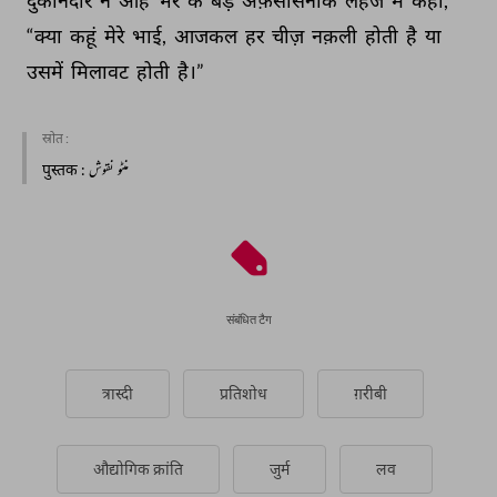
दुकानदार 
ने 
आह 
भर 
के 
बड़े 
अफ़सोसनाक 
लहजे 
में 
कहा, 
“क्या 
कहूं 
मेरे 
भाई, 
आजकल 
हर 
चीज़ 
नक़ली 
होती 
है 
या 
उसमें 
मिलावट 
होती 
है।” 
स्रोत :
पुस्तक
: منٹو نقوش
संबंधित टैग
त्रास्दी
प्रतिशोध
ग़रीबी
औद्योगिक क्रांति
जुर्म
लव