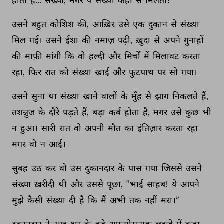
होता 
है... 
संख्या, 
मगर 
ये 
संख्या 
कहाँ 
से 
मिलती? 
उसने 
बहुत 
कोशिश 
की, 
आख़िर 
उसे 
एक 
दुकान 
से 
संख्या 
मिल 
गई। 
उसने 
ईशा 
की 
नमाज़ 
पढ़ी, 
ख़ुदा 
से 
अपने 
गुनाहों 
की 
माफ़ी 
मांगी 
कि 
वो 
हल्दी 
और 
मिर्चों 
में 
मिलावट 
करता 
रहा, 
फिर 
रात 
को 
संख्या 
खाई 
और 
फुटपाथ 
पर 
सो 
गया। 
उसने 
सुना 
था 
संख्या 
खाने 
वालों 
के 
मुँह 
से 
झाग 
निकलते 
हैं, 
तशन्नुज 
के 
दौरे 
पड़ते 
हैं, 
बड़ा 
कर्ब 
होता 
है, 
मगर 
उसे 
कुछ 
भी 
न 
हुआ। 
सारी 
रात 
वो 
अपनी 
मौत 
का 
इंतिज़ार 
करता 
रहा 
मगर 
वो 
न 
आई। 
सुबह 
उठ 
कर 
वो 
उस 
दुकानदार 
के 
पास 
गया 
जिससे 
उसने 
संख्या 
ख़रीदी 
थी 
और 
उससे 
पूछा, 
“भाई 
साहब! 
ये 
आपने 
मुझे 
कैसी 
संख्या 
दी 
है 
कि 
मैं 
अभी 
तक 
नहीं 
मरा।” 