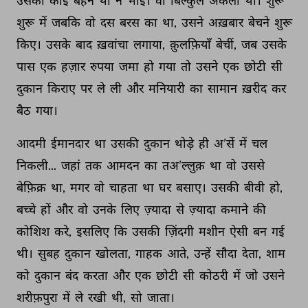
उसकी 
कोई 
बहन 
थी 
न 
भाई। 
वो 
बिल्कुल 
अकेला 
था। 
शुरू 
शुरू 
में 
जबकि 
वो 
दस 
बरस 
का 
था, 
उसने 
अख़बार 
बेचने 
शुरू 
किए। 
उसके 
बाद 
ख़वांचा 
लगाया, 
क़ुलफ़ियाँ 
बेचीं, 
जब 
उसके 
पास 
एक 
हज़ार 
रुपया 
जमा 
हो 
गया 
तो 
उसने 
एक 
छोटी 
सी 
दुकान 
किराए 
पर 
ले 
ली 
और 
मनियारी 
का 
सामान 
ख़रीद 
कर 
बैठ 
गया। 
आदमी 
ईमानदार 
था 
उसकी 
दुकान 
थोड़े 
ही 
अ’र्से 
में 
चल 
निकली... 
जहां 
तक 
आमदन 
का 
तअ’ल्लुक़ 
था 
वो 
उससे 
बेफ़िक्र 
था, 
मगर 
वो 
चाहता 
था 
घर 
बसाए। 
उसकी 
बीवी 
हो, 
बच्चे 
हों 
और 
वो 
उनके 
लिए 
ज़्यादा 
से 
ज़्यादा 
कमाने 
की 
कोशिश 
करे, 
इसलिए 
कि 
उसकी 
ज़िंदगी 
मशीन 
ऐसी 
बन 
गई 
थी। 
सुबह 
दुकान 
खोलता, 
गाहक 
आते, 
उन्हें 
सौदा 
देता, 
शाम 
को 
दुकान 
बंद 
करता 
और 
एक 
छोटी 
सी 
कोठरी 
में 
जो 
उसने 
शरीफ़पुरा 
में 
ले 
रखी 
थी, 
सो 
जाता। 