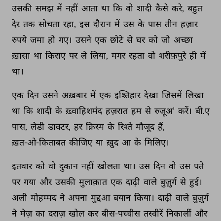
उसकी 
समझ 
में 
नहीं 
आता 
था 
कि 
वो 
शादी 
कैसे 
करे, 
बहुत 
देर 
तक 
सोचता 
रहा, 
इस 
दौरान 
में 
उस 
के 
पास 
तीन 
हज़ार 
रुपये 
जमा 
हो 
गए। 
उसने 
एक 
छोटे 
से 
घर 
को 
जो 
अच्छा 
ख़ासा 
था 
किराए 
पर 
ले 
लिया, 
मगर 
रहता 
वो 
शरीफ़पुरे 
ही 
में 
था। 
एक 
दिन 
उसने 
अख़बार 
में 
एक 
इश्तिहार 
देखा 
जिसमें 
लिखा 
था 
कि 
शादी 
के 
ख़्वाहिशमंद 
हज़रात 
हम 
से 
रुजूअ’ 
करें। 
बी.ए 
पास, 
लेडी 
डाक्टर, 
हर 
क़िस्म 
के 
रिश्ते 
मौजूद 
हैं, 
ख़त-ओ-किताबत 
कीजिए 
या 
ख़ुद 
आ 
के 
मिलिए। 
इतवार 
को 
वो 
दुकान 
नहीं 
खोलता 
था। 
उस 
दिन 
वो 
उस 
पते 
पर 
गया 
और 
उसकी 
मुलाक़ात 
एक 
दाढ़ी 
वाले 
बुज़ुर्ग 
से 
हुई। 
अली 
मोहम्मद 
ने 
अपना 
मुद्दआ 
बयान 
किया। 
दाढ़ी 
वाले 
बुज़ुर्ग 
ने 
मेज़ 
का 
दराज़ 
खोल 
कर 
बीस-पच्चीस 
तस्वीरें 
निकालीं 
और 