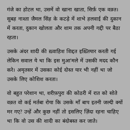
गंजे 
का 
होटल 
था, 
उसमें 
वो 
खाना 
खाता, 
सिर्फ़ 
एक 
वक़्त। 
सुबह 
नाश्ता 
जैमल 
सिंह 
के 
कटड़े 
में 
शाभे 
हलवाई 
की 
दुकान 
में 
करता, 
दुकान 
खोलता 
और 
शाम 
तक 
अपनी 
गद्दी 
पर 
बैठा 
रहता। 
उसके 
अंदर 
शादी 
की 
ख़्वाहिश 
शिद्दत 
इख़्तियार 
करती 
गई 
लेकिन 
सवाल 
ये 
था 
कि 
इस 
मुआ’मले 
में 
उसकी 
मदद 
कौन 
करे। 
अमृतसर 
में 
उसका 
कोई 
दोस्त 
यार 
भी 
नहीं 
था 
जो 
उसके 
लिए 
कोशिश 
करता। 
वो 
बहुत 
परेशान 
था, 
शरीफ़पुरा 
की 
कोठरी 
में 
रात 
को 
सोते 
वक़्त 
वो 
कई 
मर्तबा 
रोया 
कि 
उसके 
माँ 
बाप 
इतनी 
जल्दी 
क्यों 
मर 
गए? 
उन्हें 
और 
कुछ 
नहीं 
तो 
इसलिए 
ज़िंदा 
रहना 
चाहिए 
था 
कि 
वो 
उस 
की 
शादी 
का 
बंदोबस्त 
कर 
जाते। 