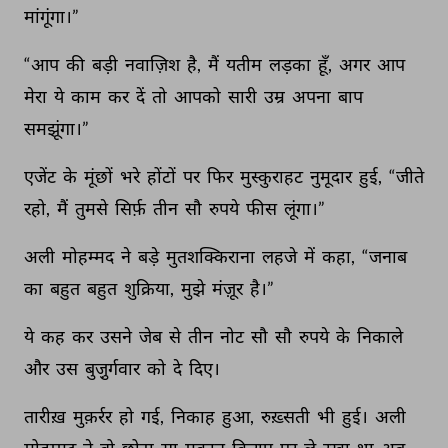
मांगूंगा।” 
“आप 
की 
बड़ी 
नवाज़िश 
है, 
मैं 
यतीम 
लड़का 
हूँ, 
अगर 
आप 
मेरा 
ये 
काम 
कर 
दें 
तो 
आपको 
सारी 
उम्र 
अपना 
बाप 
समझूंगा।” 
एजेंट 
के 
मूंछों 
भरे 
होंटों 
पर 
फिर 
मुस्कुराहट 
नुमूदार 
हुई, 
“जीते 
रहो, 
मैं 
तुमसे 
सिर्फ़ 
तीन 
सौ 
रुपये 
फीस 
लूंगा।” 
अली 
मोहम्मद 
ने 
बड़े 
मुतशक्किराना 
लहजे 
में 
कहा, 
“जनाब 
का 
बहुत 
बहुत 
शुक्रिया, 
मुझे 
मंज़ूर 
है।” 
ये 
कह 
कर 
उसने 
जेब 
से 
तीन 
नोट 
सौ 
सौ 
रुपये 
के 
निकाले 
और 
उस 
बुजु़र्गवार 
को 
दे 
दिए। 
तारीख़ 
मुक़र्रर 
हो 
गई, 
निकाह 
हुआ, 
रुख़्सती 
भी 
हुई। 
अली 