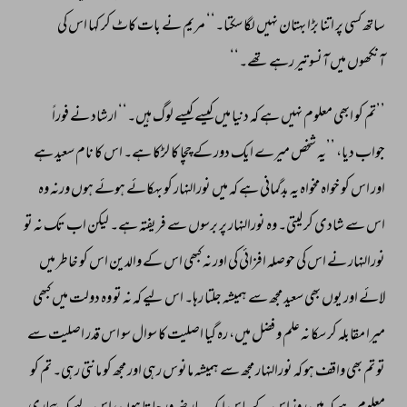
ساتھ 
کسی 
پر 
اتنا 
بڑا 
بہتان 
نہیں 
لگا 
سکتا۔‘‘ 
مریم 
نے 
بات 
کاٹ 
کر 
کہا 
اس 
کی 
آنکھوں 
میں 
آنسو 
تیر 
رہے 
تھے۔‘‘ 
’’تم 
کو 
ابھی 
معلوم 
نہیں 
ہے 
کہ 
دنیا 
میں 
کیسے 
کیسے 
لوگ 
ہیں۔‘‘ 
ارشاد 
نے 
فوراً 
جواب 
دیا، 
’’یہ 
شخص 
میرے 
ایک 
دور 
کے 
چچا 
کا 
لڑکا 
ہے۔ 
اس 
کا 
نام 
سعید 
ہے 
اور 
اس 
کو 
خواہ 
مخواہ 
یہ 
بدگمانی 
ہے 
کہ 
میں 
نورالنہار 
کو 
بہکائے 
ہوئے 
ہوں 
ورنہ 
وہ 
اس 
سے 
شادی 
کر 
لیتی۔ 
وہ 
نورالنہار 
پر 
برسوں 
سے 
فریفتہ 
ہے۔ 
لیکن 
اب 
تک 
نہ 
تو 
نورالنہار 
نے 
اس 
کی 
حوصلہ 
افزائی 
کی 
اور 
نہ 
کبھی 
اس 
کے 
والدین 
اس 
کو 
خاطر 
میں 
لائے 
اور 
یوں 
بھی 
سعید 
مجھ 
سے 
ہمیشہ 
جلتا 
رہا۔ 
اس 
لیے 
کہ 
نہ 
تو 
وہ 
دولت 
میں 
کبھی 
میرا 
مقابلہ 
کر 
سکا 
نہ 
علم 
و 
فضل 
میں، 
رہ 
گیا 
اصلیت 
کا 
سوال 
سو 
اس 
قدر 
اصلیت 
سے 
تو 
تم 
بھی 
واقف 
ہو 
کہ 
نورالنہار 
مجھ 
سے 
ہمیشہ 
مانوس 
رہی 
اور 
مجھ 
کو 
مانتی 
رہی۔ 
تم 
کو 