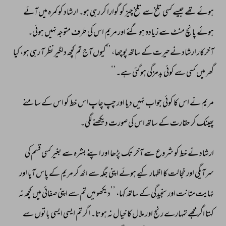
ہوئے 
تھے 
جیسے 
کسی 
تلخ 
سے 
تلخ 
چیز 
کو 
گوارا 
کر 
رہی 
ہو۔ 
ارشاد 
کو 
کمرہ 
میں 
آئے 
ہوئے 
پانچ 
منٹ 
سے 
زیادہ 
ہو 
گئے 
اور 
مریم 
اس 
کی 
طرف 
متوجہ 
نہیں 
ہوئی۔ 
آخرکار 
ارشاد 
نےحیرت 
کے 
ساتھ 
پوچھا، 
’’کیوں 
آج 
تم 
کچھ 
دلگیر 
نظر 
آ 
رہی 
ہو، 
کیا 
گھر 
میں 
کسی 
سے 
کوئی 
بدمزگی 
ہو 
گئی 
ہے۔‘‘ 
مریم 
نے 
اس 
کا 
کوئی 
جواب 
نہیں 
دیا 
اور 
چپ 
چاپ 
اس 
خط 
کو 
اس 
کے 
سامنے 
پھینک 
کر 
حقارت 
کے 
ساتھ 
اس 
کی 
صورت 
دیکھنے 
لگی۔ 
ارشاد 
نے 
خط 
کو 
شروع 
سے 
آخر 
تک 
پڑھا 
اور 
اپنے 
بشرہ 
سے 
بغیر 
کسی 
قسم 
کی 
سرآیگی 
اور 
خجالت 
کا 
اظہار 
کیے 
ہوئے 
اپنی 
جگہ 
سے 
اٹھ 
کر 
مریم 
کے 
پاس 
آیا 
اور 
نہایت 
متانت 
اور 
سنجیدگی 
کے 
ساتھ 
کہا، 
’’دیکھو 
میں 
تم 
سے 
اپنی 
صفائی 
میں 
کچھ 
نہ 
کہتا 
اگر 
مجھے 
تمہارے 
رنج 
اور 
ملال 
کا 
خیال 
نہ 
ہوتا۔ 
اگر 
تم 
ایسی 
ایسی 
باتوں 
سے 