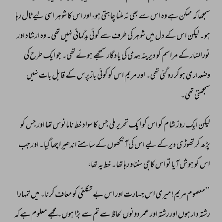
سمجھا 
کہ 
ممکن 
ہے 
وہ 
اس 
سے 
بھی 
نہ 
ملنا 
چاہتی 
ہو، 
اور 
اس 
کا 
شوہر 
اسی 
لیے 
ٹال 
رہا 
ہو۔ 
لیکن 
اس 
کے 
دل 
میں 
شوہر 
کی 
طرف 
سے 
کوئی 
بدگمانی 
نہیں 
تھی۔ 
وہ 
ارشاد 
اور 
نورالنہار 
کے 
مراسم 
کو 
دیرینہ 
ہمدمی 
کی 
یادگار 
سمجھے 
ہوئے 
تھی۔ 
جو 
ایک 
طرح 
کی 
وضعداری 
ہوکر 
رہ 
گئی 
تھی۔ 
اور 
مریم 
اس 
کو 
کوئی 
بازپرس 
کے 
قابل 
بات 
نہیں 
سمجھتی 
تھی۔ 
لیکن 
ایک 
روز 
شام 
کو 
اس 
کو 
ایک 
تحریر 
ملی 
جس 
کا 
سواد 
خط 
نامانوس 
تھا 
اور 
جس 
کو 
پڑھ 
کر 
تھوڑی 
دیر 
کے 
لیے 
اس 
کی 
آنکھوں 
کے 
سامنے 
اندھیرا 
چھا 
گیا۔ 
اور 
جب 
اس 
کو 
ہوش 
آیا 
تو 
اس 
کاجی 
سنناو 
رہا 
تھا۔ 
خط 
یہ 
تھا، 
’’معصوم 
مریم! 
میری 
اس 
جسارت 
اور 
اس 
بے 
تکلفی 
کو 
معاف 
کرنا۔ 
میں 
تمہارا 
رشتہ 
دار 
ہوں 
اور 
رشتہ 
اور 
عمر 
دونوں 
لحاظ 
سے 
تم 
سے 
بڑا 
ہوں۔ 
مجھے 
معلوم 
ہے 
کہ 