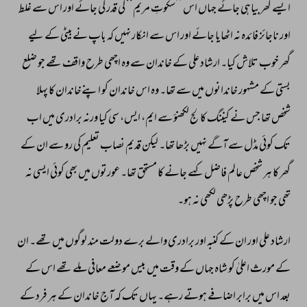
ایسے 
گھر 
بیاہی 
جائے 
جہاں 
اس 
’’سکوتِ 
مریم‘‘ 
کی 
قدر 
کی 
جائے 
اور 
اس 
سے 
غلط 
اور 
ناجائز 
فائدہ 
نہ 
اٹھایا 
جائے 
اور 
اس 
سے 
انکار 
نہیں 
کہ 
باپ 
نےبیٹی 
کے 
لیے 
گھر 
خوب 
تلاش 
کیا۔ 
ارشاد 
علی 
کے 
خاندان 
سے 
وہ 
اچھی 
طرح 
واقف 
تھے 
جو 
ضلع 
بستی 
کے 
مشہور 
خاندانوں 
میں 
سے 
تھا۔ 
وہ 
اس 
خاندان 
کو 
اپنےخاندان 
کا 
پہلا 
شخص 
تھا 
جس 
نے 
کیننگ 
کالج 
لکھنؤ 
سے 
ایم، 
ایس، 
سی 
کیا 
ورنہ 
برادری 
میں 
اب 
تک 
کوئی 
مڈل 
سے 
آگے 
نہیں 
بڑھا 
تھا۔ 
لیکن 
قدیم 
نصاب 
تعلیم 
کی 
رو 
سے 
ان 
کے 
گھر 
کا 
ہر 
شخص 
عالم 
فاضل 
کہے 
جانے 
کا 
مستحق 
تھا۔ 
عورتوں 
میں 
بھی 
کوئی 
ایسی 
نہ 
تھی 
جو 
اچھی 
طرح 
پڑھی 
لکھی 
نہ 
ہو۔ 
ارشاد 
علی 
اور 
ان 
کے 
کنبہ 
اور 
برادری 
والے 
برے 
دولت 
مند 
لوگوں 
میں 
تھے۔ 
ان 
کے 
مورث 
اعلیٰ 
کو 
شاہ 
جہاں 
کے 
وقت 
میں 
بیس 
موضعے 
معافی 
ملے 
تھے 
اس 
کے 
بعد 
اس 
میں 
برابر 
اضافے 
ہوتے 
رہے۔ 
یہاں 
تک 
کہ 
آج 
خاندان 
کے 
ہر 
فرد 
کے 