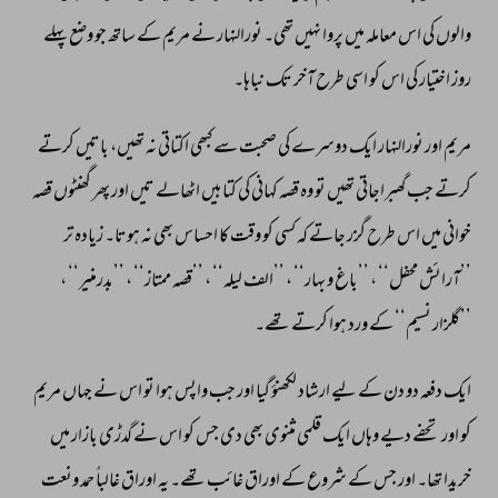
والوں 
کی 
اس 
معاملہ 
میں 
پروا 
نہیں 
تھی۔ 
نورالنہار 
نے 
مریم 
کے 
ساتھ 
جو 
وضع 
پہلے 
روز 
اختیار 
کی 
اس 
کو 
اسی 
طرح 
آخر 
تک 
نباہا۔ 
مریم 
اور 
نورالنہار 
ایک 
دوسرے 
کی 
صحبت 
سے 
کبھی 
اکتاتی 
نہ 
تھیں، 
باتیں 
کرتے 
کرتے 
جب 
گھبراجاتی 
تھیں 
تو 
وہ 
قصہ 
کہانی 
کی 
کتابیں 
اٹھالے 
تیں 
اور 
پھر 
گھنٹوں 
قصہ 
خوانی 
میں 
اس 
طرح 
گزر 
جاتے 
کہ 
کسی 
کو 
وقت 
کا 
احساس 
بھی 
نہ 
ہوتا۔ 
زیادہ 
تر 
’’آرائش 
محفل‘‘ 
، 
’’باغ 
و 
بہار‘‘ 
، 
’’الف 
لیلہ‘‘ 
، 
’’قصہ 
ممتاز‘‘ 
، 
’’بدرمنیر‘‘ 
، 
’’گلزار 
نسیم‘‘ 
کے 
ورد 
ہوا 
کرتے 
تھے۔ 
ایک 
دفعہ 
دو 
دن 
کے 
لیے 
ارشاد 
لکھنؤ 
گیا 
اور 
جب 
واپس 
ہوا 
تو 
اس 
نے 
جہاں 
مریم 
کو 
اور 
تحفے 
دیے 
وہاں 
ایک 
قلمی 
مثنوی 
بھی 
دی 
جس 
کو 
اس 
نے 
گدڑی 
بازار 
میں 
خریدا 
تھا۔ 
اور 
جس 
کے 
شروع 
کے 
اوراق 
غائب 
تھے۔ 
یہ 
اوراق 
غالباً 
حمد 
ونعت 