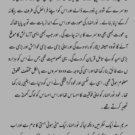
دوسرے 
کے 
شوہر 
پر 
ڈورے 
ڈالے 
اور 
اس 
کو 
اپنے 
فرائض 
کی 
طرف 
سے 
بیگانہ 
کرکے 
اپنا 
بنالے۔ 
نورالنہار 
کی 
صورت 
اور 
اس 
کے 
انداز 
بات 
سے 
تو 
یہ 
پایا 
تھا 
کہ 
یہ 
عورت 
کبھی 
بھی 
دوسرے 
کا 
برا 
نہ 
چاہے 
گی۔ 
اور 
جب 
کبھی 
ایسی 
آزمائش 
کا 
موقع 
آئے 
گا 
تو 
وہ 
ہمیشہ 
ایثار 
کو 
راہ 
دےگی 
اور 
اپنی 
بڑی 
سے 
بڑی 
خواہش 
اور 
بڑی 
سے 
بڑی 
امید 
کو 
بے 
تامل 
قربان 
کر 
دےگی۔ 
یہی 
خصوصیت 
تھی 
جس 
نے 
اس 
کو 
ہزارو 
ں 
سے 
فائق 
بنا 
رکھا 
تھا 
اور 
اسی 
کی 
وجہ 
سے 
وہ 
دوسروں 
سے 
بالکل 
مختلف 
مخلوق 
معلوم 
ہوتی 
تھی۔ 
اسی 
بے 
نفسی 
اور 
خودگزاشتگی 
نے 
اس 
کو 
دنیا 
سے 
اجنبی 
بنا 
رکھا 
تھا۔ 
خود 
نورالنہار 
کو 
اپنی 
فوقیت 
کا 
احساس 
تھا 
اور 
اس 
احساس 
کو 
لوگ 
گھمنڈ 
سے 
تعبیر 
کرتے 
تھے۔ 
مریم 
نے 
ایک 
نظر 
میں 
دیکھ 
لیا 
کہ 
نورالنہار 
ایک 
مٹی 
ہوئی 
ہستی 
کا 
نام 
ہے 
اور 
اب 