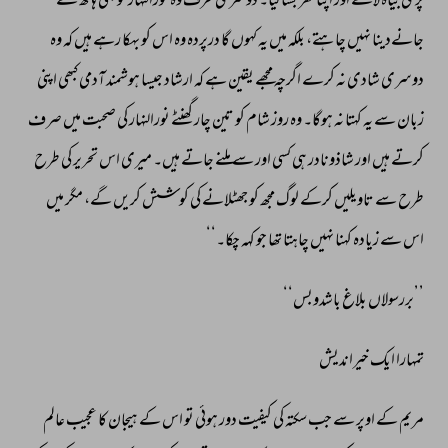
پری 
بیاہ 
لائے 
اور 
اپنا 
گھر 
بسا 
لیا۔ 
دوسری 
طرف 
وہ 
نورالنہار 
کو 
بھی 
ہاتھ 
سے 
جانےدینا 
نہیں 
چاہتے، 
بلکہ 
میں 
یہ 
کہوں 
گا 
درپردہ 
وہ 
اس 
کو 
بہکا 
رہے 
ہیں 
کہ 
وہ 
دوسری 
شادی 
نہ 
کرے 
اگرچہ 
مجھے 
یقین 
ہے 
کہ 
ارشاد 
جیسا 
ہوشمند 
آدمی 
کبھی 
اپنی 
زبان 
سے 
یہ 
کہتا 
نہ 
ہوگا۔ 
وہ 
روز 
شام 
کو 
تین 
چار 
گھنٹے 
نورالنہار 
کی 
صحبت 
میں 
صرف 
کرتے 
ہیں 
اور 
شاذونادر 
ہی 
کسی 
اور 
سے 
ملنے 
جاتے 
ہیں۔ 
میری 
اس 
تحریر 
کی 
طرح 
طرح 
سے 
تاویلیں 
کرکے 
لوگ 
مجھ 
کو 
جھٹلانے 
کی 
کوشش 
کریں 
گے، 
مگر 
میں 
اس 
سے 
زیادہ 
کہنا 
نہیں 
چاہتا 
تھا 
جو 
کہہ 
چکا۔‘‘ 
’’بررسولاں 
بلاغ 
باشدوبس‘‘ 
تمہارا 
ایک 
خیراندیش 
مریم 
کے 
اوپر 
سے 
جب 
سکتہ 
کی 
کیفیت 
دور 
ہوئی 
تو 
اس 
کے 
ہیجان 
کا 
عجیب 
عالم 