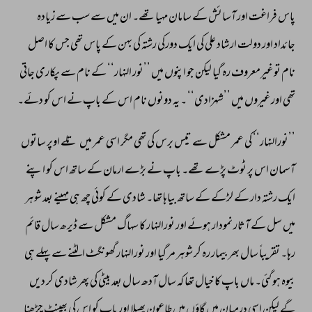
پاس 
فراغت 
اور 
آسائش 
کے 
سامان 
مہیا 
تھے۔ 
ان 
میں 
سے 
سب 
سے 
زیادہ 
جائداد 
اور 
دولت 
ارشاد 
علی 
کی 
ایک 
دورکی 
رشتہ 
کی 
بہن 
کے 
پاس 
تھی 
جس 
کا 
اصل 
نام 
تو 
غیرمعروف 
رہ 
گیا 
لیکن 
جو 
اپنوں 
میں 
’’نور 
النہار‘‘ 
کے 
نام 
سے 
پکاری 
جاتی 
تھی 
اور 
غیروں 
میں 
’’شہزادی‘‘ 
۔ 
یہ 
دونوں 
نام 
اس 
کے 
باپ 
نے 
اس 
کو 
دئے۔ 
’’نورالنہار‘‘ 
کی 
عمر 
مشکل 
سے 
تیس 
برس 
کی 
تھی 
مگر 
اسی 
عمر 
میں 
تلے 
اوپر 
ساتوں 
آسمان 
اس 
پر 
ٹوٹ 
پڑے 
تھے۔ 
باپ 
نے 
بڑے 
ارمان 
کے 
ساتھ 
اس 
کو 
اپنے 
ایک 
رشتہ 
دار 
کے 
لڑکے 
کے 
ساتھ 
بیاہا 
تھا۔ 
شادی 
کے 
کوئی 
چھ 
ہی 
مہینے 
بعد 
شوہر 
میں 
سل 
کے 
آثار 
نمودار 
ہوئے 
اور 
نورالنہار 
کا 
سہاگ 
مشکل 
سے 
ڈیرھ 
سال 
قائم 
رہا۔ 
تقریباً 
سال 
بھر 
بیمار 
رہ 
کر 
شوہر 
مر 
گیا 
اور 
نورالنہار 
گھونگٹ 
الٹنے 
سے 
پہلے 
ہی 
بیوہ 
ہو 
گئی۔ 
ماں 
باپ 
کا 
خیال 
تھا 
کہ 
سال 
آدھ 
سال 
بعد 
بیٹی 
کی 
پھر 
شادی 
کر 
دیں 
گے 
لیکن 
اسی 
درمیان 
میں 
گاؤں 
میں 
طاعون 
پھیلا 
اور 
باپ 
کو 
اس 
کی 
بھینٹ 
چڑھنا 