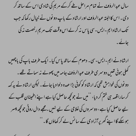
سال 
عبدالرؤف 
نے 
تمام 
مراحل 
طے 
کرکے 
مریم 
کی 
شادی 
اس 
کے 
ساتھ 
کر 
دی۔ 
اس 
کا 
البتہ 
عبدالرؤف 
اور 
ارشاد 
کے 
باپ 
دونوں 
نے 
خیال 
رکھا 
کہ 
جب 
تک 
ارشاد 
ایم- 
ایس- 
سی 
پاس 
نہ 
کر 
لےاس 
وقت 
تک 
مریم 
رخصت 
نہ 
کی 
جائے۔ 
ارشاد 
نے 
ایم- 
ایس- 
سی۔ 
دھوم 
کے 
ساتھ 
پاس 
کیا۔ 
ایک 
طرف 
باپ 
کی 
باچھیں 
کھلی 
ہوئی 
تھیں 
دوسری 
طرف 
عبدالرؤف 
جامہ 
میں 
پھولے 
نہ 
سماتے 
تھے۔ 
دونوں 
کی 
خواہش 
تھی 
کہ 
ارشاد 
کو 
کوئی 
بڑا 
عہدہ 
دلوادیا 
جائے۔ 
لیکن 
ارشاد 
نے 
یہ 
کہہ 
کر 
سارا 
قصہ 
ہی 
ختم 
کر 
دیا، 
’’میں 
نے 
جو 
کچھ 
حاصل 
کیا 
ہے 
اپنے 
اطمینانِ 
قلب 
کے 
لیے 
حاصل 
کیا 
ہے، 
دوسروں 
کی 
غلامی 
کے 
لیے 
نہیں۔ 
مجھے 
دال 
روٹی 
جو 
کچھ 
میسر 
ہو 
سکےگا 
اپنے 
گھر 
پر 
آزادی 
کے 
سانس 
لے 
کر 
کھاؤں 
گا۔‘‘ 