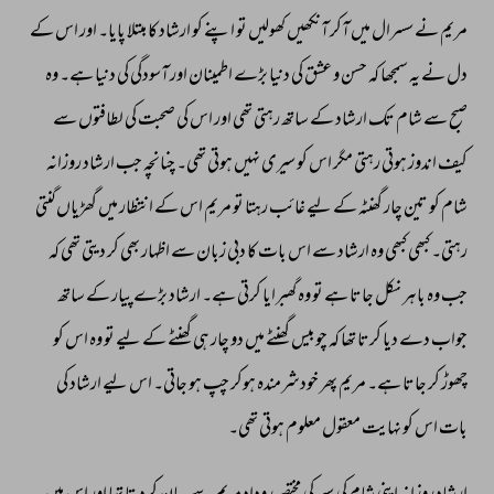
مریم 
نے 
سسرال 
میں 
آکر 
آنکھیں 
کھولیں 
تو 
اپنے 
کو 
ارشاد 
کا 
مبتلا 
پایا۔ 
اور 
اس 
کے 
دل 
نے 
یہ 
سمجھا 
کہ 
حسن 
و 
عشق 
کی 
دنیا 
بڑے 
اطمینان 
اور 
آسودگی 
کی 
دنیا 
ہے۔ 
وہ 
صبح 
سے 
شام 
تک 
ارشاد 
کے 
ساتھ 
رہتی 
تھی 
اور 
اس 
کی 
صحبت 
کی 
لطافتوں 
سے 
کیف 
اندوز 
ہوتی 
رہتی 
مگر 
اس 
کو 
سیری 
نہیں 
ہوتی 
تھی۔ 
چنانچہ 
جب 
ارشاد 
روزانہ 
شام 
کو 
تین 
چار 
گھنٹہ 
کے 
لیے 
غائب 
رہتا 
تو 
مریم 
اس 
کے 
انتظار 
میں 
گھڑیاں 
گنتی 
رہتی۔ 
کبھی 
کبھی 
وہ 
ارشاد 
سے 
اس 
بات 
کا 
دبی 
زبان 
سے 
اظہار 
بھی 
کر 
دیتی 
تھی 
کہ 
جب 
وہ 
باہر 
نکل 
جاتا 
ہے 
تو 
وہ 
گھبرایا 
کرتی 
ہے۔ 
ارشاد 
بڑے 
پیار 
کے 
ساتھ 
جواب 
دے 
دیا 
کرتا 
تھا 
کہ 
چوبیس 
گھنٹے 
میں 
دو 
چار 
ہی 
گھنٹے 
کے 
لیے 
تو 
وہ 
اس 
کو 
چھوڑ 
کر 
جاتا 
ہے۔ 
مریم 
پھر 
خودشرمندہ 
ہوکر 
چپ 
ہو 
جاتی۔ 
اس 
لیے 
ارشاد 
کی 
بات 
اس 
کو 
نہایت 
معقول 
معلوم 
ہوتی 
تھی۔ 