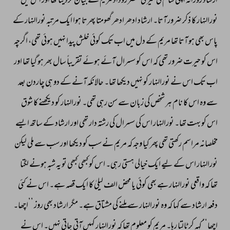
ارشاد 
روزانہ 
اپنی 
شام 
کی 
سیر 
کی 
مختصر 
روداد 
مریم 
سے 
بیان 
کردیتا 
تھا 
اور 
اس 
میں 
نورالنہار 
کا 
ذکر 
ضرور 
آتا۔ 
ارشاد 
ادھر 
ادھر 
گھومتا 
پھرتا 
ہوا 
ایک 
مرتبہ 
نورالنہار 
کے 
پاس 
بھی 
ہو 
آتا 
تھا 
مریم 
کے 
دل 
میں 
اب 
تک 
کوئی 
خلش 
پیدا 
نہیں 
ہوئی 
تھی، 
اگرچہ 
اس 
کو 
حیرت 
ضرور 
تھی 
کہ 
اس 
کو 
سسرال 
آئے 
ہوئے 
تقریباً 
سال 
بھر 
ہو 
گیا 
تھا 
اور 
اب 
تک 
اس 
نے 
نورالنہار 
کو 
نہیں 
دیکھا 
تھا۔ 
حالانکہ 
آنے 
کے 
دو 
ہی 
چاردن 
بعد 
سے 
وہ 
اس 
کا 
نام 
ہر 
شخص 
کی 
زبان 
سے 
سن 
رہی 
تھی۔ 
نورالنہار 
کو 
دیکھنے 
کا 
شوق 
اس 
کو 
بہت 
تھا۔ 
نورالنہار 
اس 
کی 
سسرال 
کی 
رشتہ 
دار 
تھی 
اور 
ارشاد 
کے 
ساتھ 
ایسے 
مخلصانہ 
مراسم 
رکھتی 
تھی 
پھر 
کیا 
وجہ 
کہ 
مریم 
نے 
سب 
کو 
دیکھا 
اور 
سب 
سے 
ملی 
لیکن 
نورالنہار 
اس 
کے 
لیے 
ایک 
خیالی 
ہستی 
رہی۔ 
اس 
کو 
کبھی 
کبھی 
تو 
یہ 
شبہ 
ہونے 
لگتا 
تھا 
کہ 
واقعی 
نورالنہار 
ہے 
بھی 
کوئی 
یا 
محض 
الف 
لیلیٰ 
کا 
ایک 
قصہ 
ہے۔ 
اس 
نے 
کئی 
دفعہ 
ارشاد 
سے 
کہا 
کہ 
وہ 
نورالنہار 
سے 
ملنے 
کی 
مشتاق 
ہے۔ 
مگر 
ارشاد 
بھی 
روز 
’’اچھا۔ 
اچھا‘‘ 
کہہ 
کر 
ٹالتا 
رہا۔ 
مریم 
کو 
معلوم 
تھا 
کہ 
نورالنہار 
کہیں 
آتی 
جاتی 
نہیں۔ 
اس 
نے 