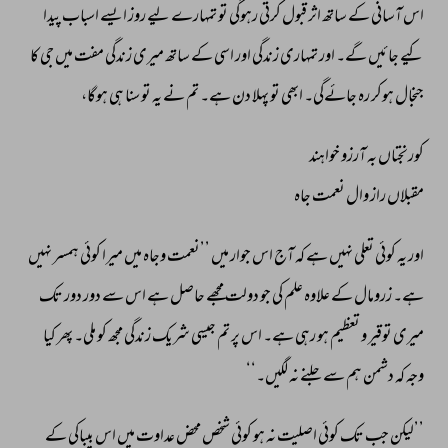
اس 
آسانی 
کے 
ساتھ 
اثر 
قبول 
کرتی 
رہوگی 
تو 
تمہارے 
لیے 
روز 
ایسے 
اسباب 
پیدا 
کیے 
جائیں 
گے۔ 
اور 
تمہاری 
زندگی 
اور 
اسی 
کے 
ساتھ 
میری 
زندگی 
مفت 
میں 
جی 
کا 
جنجال 
ہوکر 
رہ 
جائےگی۔ 
ابھی 
تو 
پہلا 
دن 
ہے۔ 
تم 
نے 
یہ 
تو 
سنا 
ہی 
ہوگا، 
کورنجتاں 
بہ 
آرزو 
خواہند		 
مقبلاں 
راز 
وال 
نعمت 
جاہ 
اور 
یہ 
کوئی 
تعلی 
نہیں 
ہے 
کہ 
آج 
اس 
جوار 
میں 
’’نعمت 
وجاہ 
میں 
میرا 
کوئی 
ہمسر 
نہیں 
ہے۔ 
زرومال 
کے 
علاوہ 
علم 
کی 
جو 
دولت 
مجھے 
حاصل 
ہے 
اس 
سے 
دور 
دور 
تک 
میری 
توقیر 
و 
تعظیم 
ہو 
رہی 
ہے۔ 
اس 
پر 
تم 
جیسی 
شریک 
زندگی 
مجھ 
کو 
ملی۔ 
پھر 
کیا 
وجہ 
کہ 
دشمن 
ہم 
سے 
جلنے 
نہ 
لگیں۔‘‘ 
’’لیکن 
جب 
تک 
کوئی 
اصلیت 
نہ 
ہو 
کوئی 
شخص 
محض 
عداوت 
میں 
اس 
بیباکی 
کے 