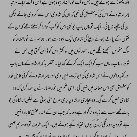
مبتلا 
چھوڑے 
ہوئے 
ہیں۔ 
جس 
وقت 
نورالنہار 
بیوہ 
ہوئی 
ہے 
اس 
وقت 
ایک 
مرتبہ 
پھر 
ارشاد 
نے 
اس 
کی 
کوشش 
کی 
تھی 
کہ 
ان 
کی 
شادی 
اس 
سے 
کر 
دی 
جائے 
لیکن 
ان 
کی 
چلنے 
نہ 
پائی۔ 
ایک 
تو 
ماں 
باپ 
یونہی 
اس 
کو 
کب 
گوارا 
کر 
سکتے 
تھے 
کہ 
ان 
کے 
منتوں 
کے 
پالے 
ہوئے 
بیٹے 
کی 
شادی 
ایک 
بیوہ 
سے 
ہو۔ 
دوسرے 
نورالنہار 
کو 
لوگ 
منحوس 
سمجھنے 
لگے 
ہیں۔ 
عورتوں 
میں 
تو 
اکثر 
اس 
کو 
ڈائن 
کہتی 
ہیں 
جس 
نے 
شوہر، 
باپ، 
ماں 
سب 
کو 
ایک 
ایک 
کرکے 
کھا 
لیا۔ 
مختصر 
یہ 
کہ 
ارشاد 
کے 
ماں 
باپ 
اور 
کنبہ 
والوں 
نے 
اس 
شادی 
کی 
اجازت 
نہیں 
دی 
اور 
پھر 
ارشاد 
نے 
کوئی 
قابل 
قدر 
کوشش 
بھی 
اس 
معاملہ 
میں 
نہیں 
کی۔اسی 
غم 
میں 
نورالنہار 
نے 
یہ 
عہد 
کرلیا 
کہ 
وہ 
شادی 
نہیں 
کرےگی۔ 
وہ 
بچاری 
ارشاد 
پر 
بری 
طرح 
مٹی 
ہوئی 
ہے 
لیکن 
ارشاد 
کی 
جو 
بات 
مجھے 
سب 
سے 
زیادہ 
ناگوار 
ہے 
وہ 
یہ 
کہ 
جب 
ان 
کے 
اندر 
عشق 
کا 
یارا 
نہیں 
ہے 
تو 
وہ 
یہ 
دورنگی 
زندگی 
کیوں 
اختیار 
کیے 
ہوئے 
ہیں۔ 
ایک 
طرف 
تو 
وہ 
مریم 
جیسی 