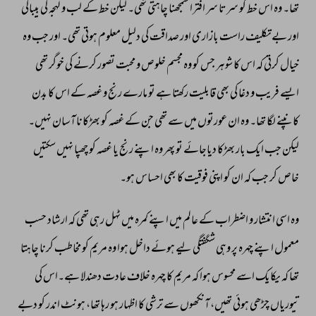
تھا۔ 
وہ 
اس 
خط 
کو 
سرتا 
سر 
افترا 
سمجھنا 
چاہتی 
تھی۔ 
لیکن 
خط 
کے 
لب 
و 
لہجہ 
کی 
بیباکی 
اور 
بےتکلیف 
راست 
بازاری 
اور 
صداقت 
کی 
دلیل 
معلوم 
ہوتی 
تھی۔ 
اور 
جب 
وہ 
خیال 
کرتی 
کہ 
اس 
کا 
شوہر 
جس 
کو 
وہ 
مجسم 
خلوص 
و 
محبت 
تصور 
کرنے 
کی 
خوگر 
تھی 
ایسے 
فریب 
و 
دغا 
کی 
بھی 
قابلیت 
رکھتا 
ہے 
تو 
مارے 
رنج 
و 
غصہ 
کے 
اس 
کا 
بدن 
کانپنے 
لگا 
تھا۔ 
وہ 
ان 
عورتوں 
میں 
سے 
تھی 
جن 
کے 
غصہ 
کو 
بھڑکانا 
آسان 
نہیں۔ 
لیکن 
جب 
ایک 
بار 
بھڑکا 
دیاجائے 
تو 
پھر 
وہ 
اپنے 
رنج 
یا 
غصہ 
کو 
چھپا 
نہیں 
سکتیں 
خاص 
کر 
جب 
کہ 
ان 
کو 
اپنی 
فوقیت 
کا 
بھی 
احساس 
ہو۔ 
وہ 
اسی 
انتشار 
و 
اضطراب 
کے 
عالم 
میں 
اپنے 
کمرہ 
میں 
ٹہل 
رہی 
تھی 
کہ 
ارشاد 
حسب 
معمول 
اپنے 
چہرہ 
پر 
وہی 
شگفتگی 
لیے 
ہوئے 
داخل 
ہوا 
وہ 
مریم 
کو 
مخاطب 
کرنا 
چاہتا 
تھا 
کہ 
یکایک 
اسے 
محسوس 
ہوا 
کہ 
مریم 
کا 
چہرہ 
خلاف 
عادت 
دھندلا 
ہے۔اس 
کی 
تیوریاں 
چڑھی 
ہوئی 
تھیں، 
آنکھوں 
سے 
ترشی 
کا 
اظہار 
ہو 
رہا 
تھا، 
ہونٹ 
اندر 
کو 
دبے 