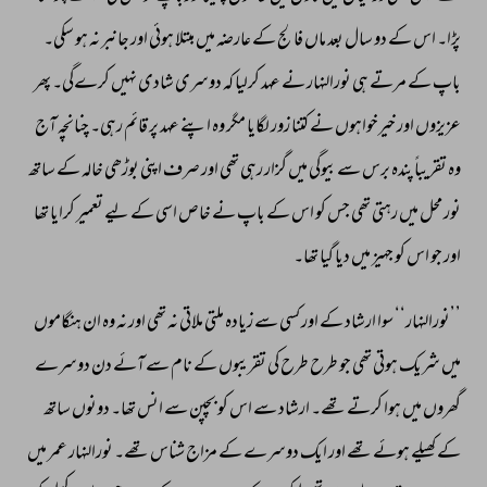
پڑا۔ 
اس 
کے 
دو 
سال 
بعد 
ماں 
فالج 
کے 
عارضہ 
میں 
مبتلا 
ہوئی 
اور 
جانبر 
نہ 
ہو 
سکی۔ 
باپ 
کے 
مرتے 
ہی 
نورالنہار 
نے 
عہد 
کرلیا 
کہ 
دوسری 
شادی 
نہیں 
کرےگی۔ 
پھر 
عزیزوں 
اور 
خیرخواہوں 
نے 
کتنا 
زور 
لگایا 
مگر 
وہ 
اپنے 
عہد 
پر 
قائم 
رہی۔ 
چنانچہ 
آج 
وہ 
تقریباً 
پندہ 
برس 
سے 
بیوگی 
میں 
گزار 
رہی 
تھی 
اور 
صرف 
اپنی 
بوڑھی 
خالہ 
کے 
ساتھ 
نور 
محل 
میں 
رہتی 
تھی 
جس 
کو 
اس 
کے 
باپ 
نے 
خاص 
اسی 
کے 
لیے 
تعمیر 
کرایا 
تھا 
اور 
جو 
اس 
کو 
جہیز 
میں 
دیا 
گیا 
تھا۔ 
’’نورالنہار‘‘ 
سوا 
ارشاد 
کے 
اور 
کسی 
سے 
زیادہ 
ملتی 
ملاتی 
نہ 
تھی 
اور 
نہ 
وہ 
ان 
ہنگاموں 
میں 
شریک 
ہوتی 
تھی 
جو 
طرح 
طرح 
کی 
تقریبوں 
کے 
نام 
سے 
آئے 
دن 
دوسرے 
گھروں 
میں 
ہوا 
کرتے 
تھے۔ 
ارشاد 
سے 
اس 
کو 
بچپن 
سے 
انس 
تھا۔ 
دونوں 
ساتھ 
کے 
کھیلے 
ہوئے 
تھے 
اور 
ایک 
دوسرے 
کے 
مزاج 
شناس 
تھے۔ 
نورالنہار 
عمر 
میں 