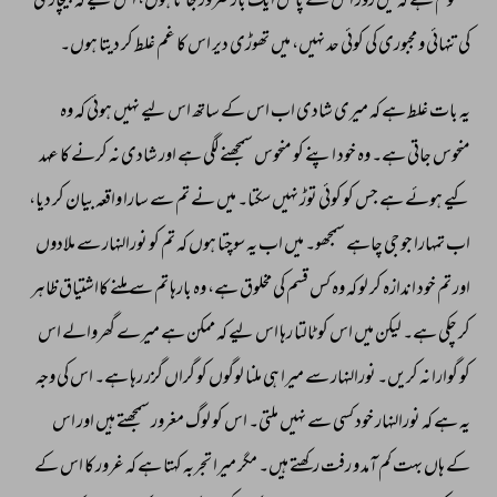
معلوم 
ہے 
کہ 
میں 
روز 
اس 
کے 
پاس 
ایک 
بار 
ضرور 
جاتا 
ہوں، 
اس 
لیے 
کہ 
بیچاری 
کی 
تنہائی 
و 
مجبوری 
کی 
کوئی 
حد 
نہیں، 
میں 
تھوڑی 
دیر 
اس 
کا 
غم 
غلط 
کر 
دیتا 
ہوں۔ 
یہ 
بات 
غلط 
ہے 
کہ 
میری 
شادی 
اب 
اس 
کے 
ساتھ 
اس 
لیے 
نہیں 
ہوئی 
کہ 
وہ 
منحوس 
جاتی 
ہے۔ 
وہ 
خود 
اپنے 
کو 
منحوس 
سمجھنے 
لگی 
ہے 
اور 
شادی 
نہ 
کرنے 
کا 
عہد 
کیے 
ہوئے 
ہے 
جس 
کو 
کوئی 
توڑ 
نہیں 
سکتا۔ 
میں 
نے 
تم 
سے 
سارا 
واقعہ 
بیان 
کر 
دیا، 
اب 
تمہارا 
جو 
جی 
چاہے 
سمجھو۔ 
میں 
اب 
یہ 
سوچتا 
ہوں 
کہ 
تم 
کو 
نورالنہار 
سے 
ملادوں 
اور 
تم 
خود 
اندازہ 
کر 
لو 
کہ 
وہ 
کس 
قسم 
کی 
مخلوق 
ہے، 
وہ 
بارہا 
تم 
سے 
ملنے 
کااشتیاق 
ظاہر 
کر 
چکی 
ہے۔ 
لیکن 
میں 
اس 
کو 
ٹالتا 
رہا 
اس 
لیے 
کہ 
ممکن 
ہے 
میرے 
گھروالے 
اس 
کو 
گوارا 
نہ 
کریں۔ 
نورالنہار 
سے 
میرا 
ہی 
ملنا 
لوگوں 
کو 
گراں 
گزر 
رہا 
ہے۔ 
اس 
کی 
وجہ 
یہ 
ہے 
کہ 
نورالنہار 
خود 
کسی 
سے 
نہیں 
ملتی۔ 
اس 
کو 
لوگ 
مغرور 
سمجھتے 
ہیں 
اور 
اس 
کے 
ہاں 
بہت 
کم 
آمد 
و 
رفت 
رکھتے 
ہیں۔ 
مگر 
میرا 
تجربہ 
کہتا 
ہے 
کہ 
غرور 
کا 
اس 
کے 