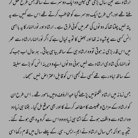
ارشاد 
سے 
تین 
سال 
بڑی 
تھی 
لیکن 
وہ 
ایک 
دوسرے 
کے 
ساتھ 
جس 
طرح 
کھل 
کر 
ملتے 
تھے 
اور 
جس 
طرح 
ایک 
دوسرے 
کو 
مخاطب 
کرتے 
تھے 
اس 
سے 
کہیں 
سے 
یہ 
پتہ 
نہیں 
چلتا 
تھا 
کہ 
دونوں 
کی 
عمر 
میں 
کوئی 
فرق 
ہے۔ 
ارشاد 
اور 
نورالنہار 
کا 
یہ 
باہمی 
انس 
کسی 
سے 
پوشیدہ 
نہ 
تھا 
اور 
بعض 
کا 
تو 
یہ 
خیال 
ہے 
کہ 
اگر 
نورالنہارارشاد 
سے 
عمر 
میں 
اس 
قدر 
بڑی 
نہ 
ہوتی 
تو 
وہ 
ارشاد 
ہی 
کے 
ساتھ 
بیاہی 
جاتی۔ 
بہرحال 
اب 
جب 
کہ 
نورالنہارکی 
شادی 
ارشاد 
سے 
نہیں 
ہوئی 
دونوں 
اپےو 
دیرینہ 
انس 
کو 
بڑے 
سلیقہ 
کے 
ساتھ 
نباہ 
رہے 
تھے 
کسی 
نے 
کبھی 
اس 
کو 
قابل 
اعتراض 
نہیں 
سمجھا۔ 
جس 
زمانہ 
میں 
ارشاد 
لکھنؤ 
میں 
پڑھنے 
گیا 
عبدالرؤف 
وہیں 
مامور 
تھے۔ 
اس 
طرح 
ان 
کو 
ارشاد 
کے 
مزاج 
و 
طبیعت 
کا 
مطالعہ 
کرنے 
کا 
اور 
بھی 
موقع 
مل 
گیا۔ 
جتنا 
ہی 
زیادہ 
وہ 
ارشاد 
سے 
واقف 
ہوتے 
گئے 
اتنا 
ہی 
زیادہ 
وہ 
اس 
سے 
گرویدہ 
بھی 
ہوتے 
گئے۔ 
نتیجہ 
یہ 
ہوا 
کہ 
جس 
سال 
ارشاد 
نے 
ایم- 
ایس- 
سی. 
کے 
پہلے 
سال 
میں 
قدم 
رکھا 
اسی 