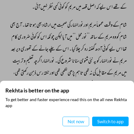
کے 
تھے 
اس 
لیے 
کہ 
اصل 
قصہ 
میں 
مریم 
کو 
کوئی 
کمی 
نظر 
نہیں 
آئی۔ 
شام 
کے 
وقت 
عموماً 
مریم 
اور 
نورالنہار 
کی 
صحبت 
میں 
ارشاد 
بھی 
ہوتا 
تھا۔ 
آج 
بھی 
شام 
کو 
وہ 
مریم 
کے 
ساتھ 
’’نورمحل‘‘ 
میں 
آیا 
لیکن 
چونکہ 
اس 
کو 
کوئی 
ضروری 
کام 
تھا 
اس 
لیے 
کوئی 
آدھ 
گھنٹہ 
رہ 
کر 
چلا 
گیا۔ 
اس 
کے 
چلے 
جانے 
کے 
تھوری 
دیر 
بعد 
مریم 
نے 
نورالنہار 
کو 
یہ 
نئی 
مثنوی 
سنانا 
شروع 
کی۔ 
نورالنہار 
اگرچہ 
تعلیم 
و 
تربیت 
میں 
مریم 
کے 
مقابل 
کی 
نہ 
تھی 
تاہم 
پڑھی 
لکھی 
تھی 
اور 
نکتہ 
رس 
ذہن 
رکھتی 
تھی، 
جب 
مریم 
اس 
شعر 
پر 
پہنچی، 
Rekhta is better on the app
To get better and faster experience read this on the all new Rekhta
نہ 
یہ 
مے 
نہ 
یہ 
باغ 
رہ 
جائےگا		 
ایپ میں
app
پڑھیے
نہ 
ملنے 
کا 
اک 
داغ 
رہ 
جائےگا 
Not now
Switch to app
تو 
نورالنہار 
تڑپ 
گئی 
اور 
اس 
کو 
بار 
بار 
پڑھوایا۔ 
قصہ 
ختم 
ہونے 
کے 
بعد 
مریم 
نے 