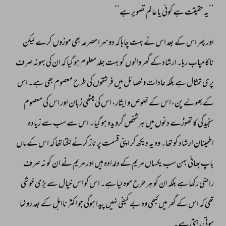
’’یہ 
حقیقت 
ہے 
کوئی 
یا 
عالم 
تصویر 
ہے‘‘ 
اور 
پھر 
اس 
کے 
بعد 
اس 
نے 
بہت 
چاہا 
کہ 
دوسرا 
مصرعہ 
بھی 
موزوں 
کرے 
لیکن 
ناکامیاب 
رہا۔ 
ارشاد 
کے 
گھر 
والوں 
کو 
بہت 
جلد 
معلوم 
ہو 
گیا 
کہ 
ان 
کی 
بہونہ 
صرف 
پری 
تمثال 
ہے 
بلکہ 
عادات 
و 
خصائل 
میں 
فرشتوں 
کی 
طرح 
معصوم 
بھی 
ہے۔ 
اس 
کےبھولے 
پن، 
اس 
کے 
خلوص 
و 
ایثار، 
اس 
کی 
میٹھی 
زبان 
اور 
اس 
کی 
معصوم 
سنجیدگی 
کا 
تھوڑے 
دنوں 
میں 
ہرشخص 
گرویدہ 
ہو 
گیا۔ 
اس 
سے 
سب 
سے 
زیادہ 
اطمینان 
ارشاد 
کو 
تھا۔ 
وہ 
یہ 
دیکھ 
کر 
اپنی 
قسمت 
پر 
ناز 
کرنے 
لگتا 
تھا 
کہ 
اس 
کے 
ماں 
باپ 
بھائی 
بہن 
سب 
یکساں 
مریم 
کے 
دلدادہ 
ہیں 
اور 
مریم 
نے 
ان 
کو 
نہ 
صرف 
راضی 
رکھا 
ہے 
بلکہ 
ان 
کو 
ہر 
طرح 
موہ 
لیا 
ہے۔ 
اس 
کو 
اس 
خیال 
سے 
بڑی 
خوشی 
تھی 
کہ 
اس 
کے 
گھر 
میں 
کبھی 
وہ 
بے 
کیفی 
نہیں 
پیدا 
ہوگی 
جو 
اکثر 
نااہل 
کے 
بعد 
رونما 
ہوتی 
رہتی 
ہے۔ 