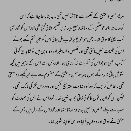
مریم 
حسن 
و 
عشق 
کے 
تصور 
سے 
ناآشنا 
نہیں 
تھی۔ 
یہ 
بتایا 
جا 
چکا 
ہے 
کہ 
اس 
کونہایت 
بلند 
حوصلگی 
کے 
ساتھ 
وسیع 
پیمانہ 
پر 
تعلیم 
دلائی 
گئی 
تھی 
اور 
اس 
کو 
خود 
بھی 
کتب 
بینی 
کا 
ذوق 
تھا۔ 
جس 
موضوع 
پر 
کتاب 
مل 
جاتی 
اس 
کو 
بغیر 
ختم 
کیے 
ہوئے 
اس 
کی 
طبیعت 
نہیں 
مانتی 
تھی 
اور 
قصص 
و 
اساطیر 
اور 
دواویں 
میں 
تو 
شاید 
ہی 
کوئی 
کتاب 
ایسی 
ہو 
جو 
اس 
کی 
نظر 
سے 
نہ 
گزری 
ہو۔ 
اور 
جس 
سے 
اس 
کے 
ذہن 
میں 
کچھ 
نقوش 
باقی 
نہ 
رہ 
گئے 
ہوں 
پھر 
وہ 
حسن 
و 
عشق 
کے 
مفہوم 
سے 
بے 
خبر 
کیسے 
رہ 
سکتی 
تھی۔ 
خاص 
کر 
جب 
کہ 
وہ 
خود 
نہایت 
نکتہ 
سنج 
تخیل 
اور 
دور 
رس 
فکر 
کی 
مالک 
تھی۔ 
لیکن 
اس 
کو 
ان 
باتوں 
کا 
کوئی 
ذاتی 
تجربہ 
نہیں 
تھا۔ 
خود 
اس 
نے 
جس 
کی 
صورت 
کو 
سب 
سے 
پہلے 
حسین 
و 
جمیل 
جانا 
وہ 
ارشاد 
تھا 
اور 
خود 
اس 
کے 
دل 
میں 
جس 
کے 
عشق 
نے 
ذوق 
اور 
ولولہ 
پیدا 
کیا 
وہ 
اس 
کا 
اپنا 
شوہر 
تھا۔ 