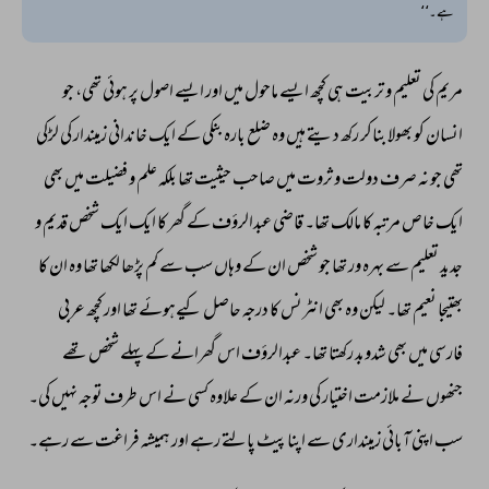
ہے۔‘‘
مریم 
کی 
تعلیم 
و 
تربیت 
ہی 
کچھ 
ایسے 
ماحول 
میں 
اور 
ایسے 
اصول 
پر 
ہوئی 
تھی، 
جو 
انسان 
کو 
بھولا 
بناکر 
رکھ 
دیتے 
ہیں 
وہ 
ضلع 
بارہ 
بنکی 
کے 
ایک 
خاندانی 
زمیندار 
کی 
لڑکی 
تھی 
جو 
نہ 
صرف 
دولت 
و 
ثروت 
میں 
صاحب 
حیثیت 
تھا 
بلکہ 
علم 
و 
فضیلت 
میں 
بھی 
ایک 
خاص 
مرتبہ 
کا 
مالک 
تھا۔ 
قاضی 
عبدالرؤف 
کے 
گھر 
کا 
ایک 
ایک 
شخص 
قدیم 
و 
جدید 
تعلیم 
سے 
بہرہ 
ور 
تھا 
جو 
شخص 
ان 
کے 
وہاں 
سب 
سے 
کم 
پڑھا 
لکھا 
تھا 
وہ 
ان 
کا 
بھتیجا 
نعیم 
تھا۔ 
لیکن 
وہ 
بھی 
انٹرنس 
کا 
درجہ 
حاصل 
کیےہوئے 
تھا 
اور 
کچھ 
عربی 
فارسی 
میں 
بھی 
شدوبد 
رکھتا 
تھا۔ 
عبدالرؤف 
اس 
گھرانے 
کے 
پہلے 
شخص 
تھے 
جنھوں 
نے 
ملازمت 
اختیار 
کی 
ورنہ 
ان 
کے 
علاوہ 
کسی 
نے 
اس 
طرف 
توجہ 
نہیں 
کی۔ 
سب 
اپنی 
آبائی 
زمینداری 
سے 
اپنا 
پیٹ 
پالتے 
رہے 
اور 
ہمیشہ 
فراغت 
سے 
رہے۔ 