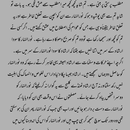
مطلب 
پرستی 
پر 
مبنی 
ہے۔ 
تم 
شاید 
کچھ 
کچھ 
میرا 
مطلب 
سمےھش 
لگی 
ہو۔ 
یہ 
بات 
تو 
شاید 
تم 
سے 
بھی 
پوشیدہ 
ہو 
کہ 
نورالنہار 
سے 
ان 
کو 
بچپن 
سے 
تعلق 
خاطر 
ہے 
اور 
یہ 
تعلقِ 
خاطر 
یقیناً 
وہی 
ہے 
جس 
کو 
عوام 
کی 
اصطلاح 
میں 
عشق 
کہتے 
ہیں۔ 
اگر 
کسی 
نے 
تم 
کو 
کچھ 
اور 
سمجھا 
رکھا 
ہے 
تو 
وہ 
تم 
کو 
صریح 
دھوکا 
دے 
رہا 
ہے۔ 
نورالنہار 
کا 
سودا 
ارشاد 
کے 
سر 
میں 
اتنا 
نہیں 
ہے 
جتنا 
کہ 
ارشاد 
کا 
سودا 
نورالنہار 
کے 
سر 
میں 
ہے۔ 
اگرچہ 
اپنےحرکات 
و 
سکنات 
سے 
ارشاد 
ہمیشہ 
یہی 
ظاہر 
کرتے 
رہے 
کہ 
وہ 
نورالنہار 
کو 
حاصل 
دوجہاں 
سمجھتے 
ہیں۔ 
ارشاد 
جیسا 
پکا 
دنیادار 
اس 
خلوص 
و 
انہماک 
کی 
اہلیت 
نہیں 
رکھ 
سکتا 
ورنہ 
آج 
ارشاد 
ٹھنڈے 
کلہج 
سے 
یہ 
گوارا 
نہ 
کرلیتے 
کہ 
نورالنہار 
کو 
دوسرا 
شخص 
بیاہ 
کر 
لے 
جائے۔ 
مصلحتوں 
نےاس 
وقت 
بھی 
ان 
کو 
دبایا، 
کہ 
نورالنہار 
سے 
دست 
بردار 
ہو 
جائیں 
اور 
اب 
بھی 
جب 
کہ 
نورالنہار 
پھر 
ان 
کی 
ہو 
سکتی 
تھی 
وہ 
دور 
تک 
سوچ 
سمجھ 
کر 
ہی 
چپ 
ہیں 
اور 
نورالنہار 
کو 
اس 
کی 
اندوہناکیوں 
میں 