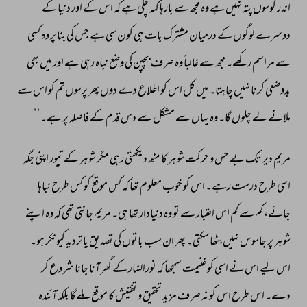
اندر 
کوسوں 
پتہ 
نہیں 
ہے 
وہ 
مجھ 
سے 
بارہا 
کہہ 
چکی 
ہے 
کہ 
اس 
کے 
اور 
دنیا 
کے 
دوسرے 
لوگوں 
کے 
درمیان 
مشترک 
بات 
ہی 
کون 
سی 
ہے 
جس 
کی 
بنا 
پر 
وہ 
کسی 
سے 
مراسم 
رکھے۔ 
مجھ 
سے 
غالباً 
وہ 
صرف 
بچپن 
کی 
وضع 
نباہ 
رہی 
ہے 
اور 
میں 
بھی 
بدوضعی 
کرنا 
نہیں 
چاہتا۔ 
میں 
کل 
اس 
کو 
اطلاع 
دے 
دوں 
پھر 
پرسوں 
تم 
کو 
اس 
سے 
ملانے 
لے 
چلوں 
گا۔ 
وہ 
یہاں 
سے 
مشکل 
سے 
دس 
قدم 
کے 
فاصلہ 
پر 
ہے۔‘‘ 
مریم 
دیر 
تک 
بے 
حس 
و 
حرکت 
شوہر 
کا 
منھ 
دیکھتی 
رہی 
مگر 
شوہر 
کے 
تیور 
اپنی 
جگہ 
اسی 
طرح 
درست 
رہے۔ 
اس 
کو 
خوب 
معلوم 
تھا 
کہ 
کس 
موقع 
کو 
کس 
طرح 
نباہا 
جائے، 
کم 
سے 
کم 
اس 
اعتبار 
سے 
تو 
وہ 
دنیادار 
تھا 
ہی۔ 
مریم 
جانتی 
تھی 
کہ 
وہ 
اپنے 
شوہر 
پر 
جاسوس 
نہیں 
بٹھا 
سکتی۔ 
پھر 
ان 
سب 
باتوں 
کی 
تصدیق 
یا 
تردید 
کیونکر 
ہو۔ 
اس 
لیے 
اس 
نے 
اسی 
کو 
غنیمت 
سمجھا 
کہ 
نورالنہار 
کے 
گھر 
آنا 
جانا 
شروع 
کر 
دے۔ 
اس 
طرح 
اس 
کو 
نہ 
صرف 
مزید 
تحقیق 
و 
تفتیش 
کا 
موقع 
ملےگا 
بلکہ 
آئندہ 