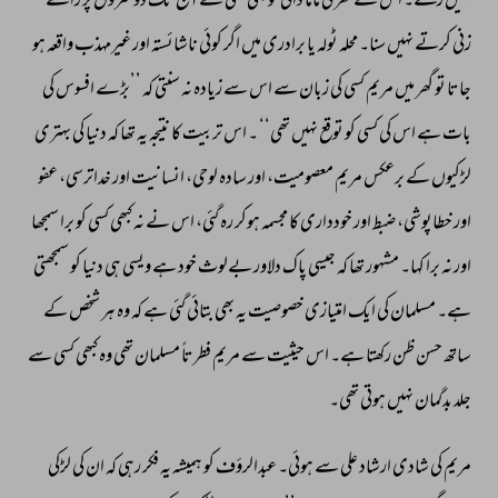
نہیں 
رکھتے۔ 
اس 
کے 
گھر 
کی 
ماما 
دائی 
کو 
بھی 
کسی 
نے 
آج 
تک 
دوسروں 
پر 
رائے 
زنی 
کرتے 
نہیں 
سنا۔ 
محلہ 
ٹولہ 
یا 
برادری 
میں 
اگر 
کوئی 
ناشائستہ 
اور 
غیرمہذب 
واقعہ 
ہو 
جاتا 
تو 
گھر 
میں 
مریم 
کسی 
کی 
زبان 
سے 
اس 
سے 
زیادہ 
نہ 
سنتی 
کہ 
’’بڑے 
افسوس 
کی 
بات 
ہے 
اس 
کی 
کسی 
کو 
توقع 
نہیں 
تھی‘‘ 
۔ 
اس 
تربیت 
کا 
نتیجہ 
یہ 
تھا 
کہ 
دنیا 
کی 
بہتری 
لڑکیوں 
کے 
برعکس 
مریم 
معصومیت، 
اور 
سادہ 
لوحی، 
انسانیت 
اور 
خداترسی، 
عفو 
اور 
خطاپوشی، 
ضبط 
اور 
خودداری 
کا 
مجسمہ 
ہوکر 
رہ 
گئی، 
اس 
نے 
نہ 
کبھی 
کسی 
کو 
برا 
سمجھا 
اور 
نہ 
برا 
کہا۔ 
مشہور 
تھا 
کہ 
جیسی 
پاک 
دلاور 
بےلوث 
خود 
ہے 
ویسی 
ہی 
دنیا 
کو 
سمجھتی 
ہے۔ 
مسلمان 
کی 
ایک 
امتیازی 
خصوصیت 
یہ 
بھی 
بتائی 
گئی 
ہے 
کہ 
وہ 
ہر 
شخص 
کے 
ساتھ 
حسن 
ظن 
رکھتا 
ہے۔ 
اس 
حیثیت 
سے 
مریم 
فطرتاً 
مسلمان 
تھی 
وہ 
کبھی 
کسی 
سے 
جلد 
بدگمان 
نہیں 
ہوتی 
تھی۔ 
مریم 
کی 
شادی 
ارشاد 
علی 
سے 
ہوئی۔ 
عبدالرؤف 
کو 
ہمیشہ 
یہ 
فکر 
رہی 
کہ 
ان 
کی 
لڑکی 