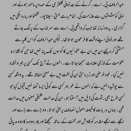
عبدالرؤف 
بی۔ 
اے۔ 
کرنےکے 
بعد 
ڈپٹی 
کلکٹری 
کے 
عہدہ 
پر 
مامور 
ہوئے 
اور 
اپنی 
کوششوں 
سے 
ملازمت 
کی۔ 
تمام 
مدت 
بستی، 
سیتاپور، 
لکھنؤ 
اور 
بارہ 
بنکی 
میں 
گزاری۔ 
یہ 
وہ 
زمانہ 
تھا 
جب 
کہ 
واقعی 
بی۔اے 
سے 
سرخاب 
کے 
پر 
لگ 
جاتے 
تھے 
اور 
ڈپٹی 
اپنے 
وقت 
کا 
فرعون 
ہوتا 
تھا۔ 
لیکن 
عبدالرؤف 
کو 
اس 
کلیہ 
سے 
مستثنٰی 
کر 
دیجیے 
ان 
میں 
ان 
بے 
عنوانیوں 
کا 
کوسوں 
تک 
پتہ 
نہیں 
تھا 
جن 
کو 
اقتدار 
و 
حکومت 
کے 
لازمی 
علامات 
سمجھا 
جاتا 
ہے۔ 
انہوں 
نے 
آج 
تک 
کسی 
پر 
جبر 
و 
تشدد 
نہیں 
کیا۔ 
خودغرضی 
اور 
زبردستی 
ان 
کی 
لغت 
میں 
بے 
معنی 
الفاظ 
تھے۔ 
یہ 
واقعہ 
کسی 
سے 
پوشیدہ 
نہیں 
ہے 
کہ 
انہوں 
نے 
عمر 
بھر 
کسی 
سے 
کوئی 
ایسا 
تحفہ 
نہیں 
قبول 
کیا 
جو 
کسی 
طرح 
بھی 
رشوت 
کی 
ذیل 
میں 
آ 
سکتا 
ہو۔ 
ان 
کی 
عدالت 
حقیقی 
معنوں 
میں 
عدالت 
تھی۔ 
جہاں 
ہر 
بات 
کا 
فیصلہ 
اصول 
انصاف 
پر 
مبنی 
ہوتا۔ 
وہ 
بڑے 
سے 
بڑے 
اور 
الجھے 
سے 
الجھے 
مقدمہ 
کو 
کاوش 
اور 
محنت 
کے 
ساتھ 
سمجھتے 
اور 
پھر 
دودھ 
کا 
دودھ 
پانی 