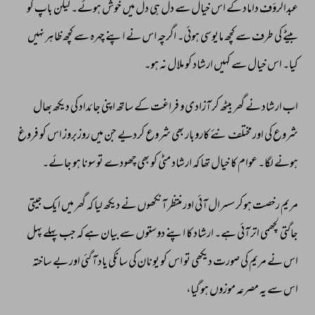
عبدالرؤف 
داماد 
کے 
اس 
خیال 
سے 
دل 
ہی 
دل 
میں 
خوش 
ہوئے۔ 
لیکن 
باپ 
کو 
بیٹے 
کی 
طرف 
سے 
کچھ 
مایوسی 
ہوئی۔ 
اگرچہ 
اس 
نے 
اپنے 
چہرہ 
سے 
کچھ 
ظاہر 
نہیں 
کیا۔ 
اس 
خیال 
سے 
کہیں 
ارشاد 
کو 
ملال 
نہ 
ہو۔ 
اب 
ارشاد 
نے 
گھر 
بیٹھ 
کر 
آزادی 
و 
فراغت 
کے 
ساتھ 
اپنی 
جائداد 
کی 
دیکھ 
بھال 
شروع 
کی 
اور 
مختلف 
نئے 
کاروبار 
بھی 
شروع 
کردیے 
جن 
میں 
روزبروز 
اس 
کو 
فروغ 
ہونے 
لگا۔ 
عوام 
کا 
خیال 
تھا 
کہ 
ارشاد 
مٹی 
کو 
بھی 
چھودے 
تو 
سونا 
ہو 
جائے۔ 
مریم 
رخصت 
ہوکر 
سسرال 
آئی 
اور 
منتظر 
آنکھوں 
نے 
دیکھ 
لیا 
کہ 
گھر 
میں 
ایک 
جیتی 
جاگتی 
لچھمی 
اتر 
آئی 
ہے۔ 
ارشاد 
کا 
اپنے 
دوستوں 
سے 
بیان 
ہے 
کہ 
جب 
پہلے 
پہل 
اس 
نے 
مریم 
کی 
صورت 
دیکھی 
تو 
اس 
کو 
یونان 
کی 
سانکی 
یاد 
آ 
گئی 
اور 
بے 
ساختہ 
اس 
سے 
یہ 
مصرعہ 
موزوں 
ہو 
گیا، 