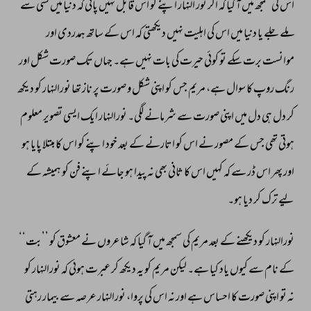
اس 
کی 
سمجھ 
میں 
آ 
گیا 
کہ 
اگر 
نور 
النہار 
اپنے 
کو 
اس 
قابل 
نہیں 
پائی 
کہ 
دنیا 
میں 
کسی 
سے 
ملے 
جلے 
یا 
دنیا 
میں 
اس 
کی 
اہلیت 
نہیں 
دیکھتی 
کہ 
اس 
کے 
ساتھ 
ہمدردی 
اور 
موانست 
برت 
سکے 
تو 
کوئی 
حیرت 
کی 
بات 
نہیں 
ہے۔ 
جہاں 
تک 
صورت 
شکل 
اور 
رنگ 
روپ 
کا 
سوال 
ہے، 
مریم 
جس 
کو 
اپنی 
شکل 
و 
صورت 
پر 
ناز 
تھا 
نورالنہار 
کو 
دیکھ 
کر 
دل 
ہی 
دل 
میں 
اپنی 
صورت 
سے 
شرمانے 
لگی۔ 
نورالنہار 
ایک 
ایسی 
تصویر 
معلوم 
ہوتی 
تھی 
جس 
کے 
مصور 
نے 
اس 
کو 
اتارنے 
کے 
بعد 
خود 
اپنے 
کو 
اس 
کا 
مبتلا 
پایا 
ہو 
اور 
پھر 
اس 
ڈر 
سے 
کہ 
کہیں 
اس 
کا 
ثانی 
بھی 
نہ 
پیدا 
ہو 
جائے 
اپنے 
فن 
کو 
ہمیشہ 
کے 
لیے 
ترک 
کر 
دیا 
ہو۔ 
نورالنہار 
کو 
دیکھنے 
کے 
بعد 
مریم 
کی 
سمجھ 
میں 
آ 
گیا 
کہ 
شاعروں 
نے 
معشوق 
کو 
’’بت‘‘ 
کے 
نام 
سے 
کیوں 
یاد 
کیا 
ہے۔ 
لیکن 
مریم 
کو 
یہ 
دیکھ 
کر 
عبرت 
ہوئی 
کہ 
نورالنہار 
کو 
نہ 
تو 
اپنی 
صورت 
کا 
احساس 
ہے 
اور 
نہ 
اس 
کی 
پروا، 
نورالنہار 
عرصہ 
سے 
بیمار 
رہتی 