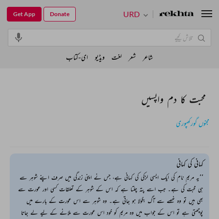
URD
Get App
Donate
شاعر
شعر
لغت
ویڈیو
ای-کتاب
محبت کا دم واپسیں
مجنوں گورکھپوری
کہانی کی کہانی
’’یہ مریم نام کی ایک ایسی لڑکی کی کہانی ہے، جس نے اپنی زندگی میں صرف اپنے شوہر سے
ہی محبت کی ہے۔ جب اسے پتہ چلتا ہے کہ اس کے شوہر کے تعلقات کسی اور عورت سے
بھی ہیں تو وہ غصے سے آگ بگولا ہو جاتی ہے۔ وہ شوہر سے اس عورت کے بارے میں
پوچھتی ہے تو اس کے جواب میں وہ مریم کو خود اس عورت سے ملانے کے لیے لے جاتا