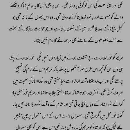
تھی 
اور 
اپنی 
صحت 
کی 
اس 
کو 
کوئی 
پروا 
نہ 
تھی۔ 
اس 
پر 
بھی 
اس 
کا 
یہ 
عالم 
تھا 
کہ 
دیکھنے 
والے 
کو 
مبہوت 
اور 
برخود 
غلط 
بناکر 
رکھ 
دیتی 
تھی۔ 
وہ 
اس 
پھول 
کے 
مانند 
تھی 
جو 
کھل 
چکنے 
کے 
بعد 
بلا 
فکر 
و 
سعی 
کے 
شگفتہ 
رہتا 
ہے 
اور 
جو 
حوادث 
روزگار 
کے 
سخت 
سے 
سخت 
جھونکوں 
کے 
سامنے 
بھی 
مرجھانے 
کا 
نام 
نہیں 
لیتا۔ 
مریم 
کو 
نورالنہار 
سے 
بے 
تکلف 
ہونے 
میں 
زیادہ 
دیر 
نہیں 
لگی۔ 
نورالنہار 
نے 
پہلے 
ہی 
دن 
اس 
کو 
کچھ 
اس 
طرح 
سر 
آنکھوں 
پر 
بٹھایا 
کہ 
مریم 
اس 
کے 
نام 
کی 
تسبیح 
پڑھنے 
لگی 
اور 
اب 
وہ 
جتنا 
وقت 
ارشاد 
سے 
بچا 
سکتی 
تھی 
وہ 
نورالنہار 
کی 
صحبت 
میں 
صرف 
کرتی 
تھی۔ 
اکثر 
ایسا 
ہوتا 
تھا 
کہ 
ارشاد 
بستی 
چلا 
جاتا 
تھا 
اور 
مریم 
فوراً 
بہلی 
تیار 
کراکے 
نورالنہار 
کے 
وہاں 
پہنچ 
جاتی 
تھی 
اور 
شام 
کے 
وقت 
تو 
وہ 
بلاناغہ 
تین 
چار 
گھنٹہ 
نور 
محل 
میں 
گزارتی 
تھی۔ 
سسرال 
والے 
اس 
کے 
اس 
معمول 
پر 
چیں 
بجبیں 
تھے 
لیکن 
چونکہ 
ارشاد 
کو 
مریم 
کی 
یہ 
روش 
پسند 
تھی 
اس 
لیے 
اس 
کو 
بھی 
سسرال 