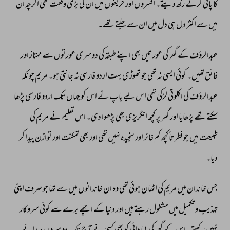
کا 
پانی 
کرکے 
رکھ 
دیتے۔ 
افسروں 
اور 
حریفوں 
میں 
ان 
کی 
بڑی 
وقعت 
تھی 
اگرچہ 
ان 
میں 
سے 
اکثر 
دل 
ہی 
دل 
میں 
ان 
سے 
جلتے 
تھے۔ 
عبدالرؤف 
کے 
گھر 
کی 
عورتیں 
بھی 
اپنے 
طبقہ 
کی 
دوسری 
عورتوں 
سے 
ممتاز 
اور 
فائق 
تھیں۔ 
کوئی 
ایسی 
نہ 
تھی 
جو 
تھوڑی 
بہت 
اردو 
فارسی 
نہ 
جانتی 
ہو۔ 
مریم 
چونکہ 
عبدالرؤف 
کی 
اکلوتی 
لڑکی 
تھی 
اس 
لیے 
باپ 
نے 
اس 
کو 
جہاں 
تک 
اردو 
فارسی 
پڑھا 
سکتے 
تھے 
پڑھایا 
اور 
گھر 
پر 
کچھ 
انگریزی 
بھی 
پڑھوا 
دی۔ 
اس 
تعلیم 
نے 
مریم 
کی 
طبیعت 
میں 
جو 
فطرتاً 
کچھ 
کم 
غائر 
اور 
سنجیدہ 
نہیں 
تھی 
اور 
بھی 
تمکنت 
اور 
توازن 
پیدا 
کر 
دیا۔ 
جس 
خاندان 
میں 
مریم 
کی 
اٹھان 
ہوئی 
تھی 
وہ 
ان 
خاندانوں 
میں 
سے 
تھا 
جو 
صرف 
اپنی 
تہذیب 
و 
تکمیل 
میں 
مشغول 
رہتے 
ہیں 
اور 
دنیا 
کے 
اچھے 
برے 
سے 
کوئی 
سروکار 