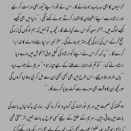
خرابیوں 
کا 
بھی 
سدباب 
ہو 
جائےگا۔ 
اس 
نے 
فوراً 
اپنےتیور 
بھی 
درست 
کر 
لیے 
اور 
ارشاد 
سے 
اپنے 
اطمینان 
کا 
اظہار 
کرتے 
ہوئے 
کہنے 
لگی، 
’’دنیا 
میں 
بھی 
کیسے 
کیسے 
لوگ 
ہیں۔ 
آخر 
سعید 
کو 
اس 
سے 
کیا 
ملے 
گا۔ 
کچھ 
یہ 
تو 
نہیں 
کہ 
ہم 
لوگوں 
کی 
زندگی 
تلخ 
کرکے 
اس 
کی 
زندگی 
کچھ 
بہتر 
ہو 
جائےگی۔ 
مگر 
خیر! 
برا 
چاہنے 
والے 
کا 
خدا 
برا 
کرےگا۔‘‘ 
یہ 
کہہ 
کر 
اس 
نے 
اپنے 
کو 
ارشاد 
کی 
کھلی 
ہوئی 
آغوش 
میں 
دے 
دیا 
ارشاد 
نے 
کہا، 
’’تو 
تم 
نورالنہار 
سے 
ملنے 
کے 
لیے 
تیار 
ہو؟‘‘ 
مریم 
نےجواب 
دیا، 
’’ہاں 
ضرور 
ملا 
دیجیے، 
اس 
طرح 
میں 
بھی 
کبھی 
کبھی 
ان 
سے 
مل 
کر 
جی 
بہلا 
لیا 
کروں 
گی 
اور 
کچھ 
ان 
کا 
وقت 
بھی 
مزے 
سے 
کٹ 
جایا 
کرےگا۔‘‘ 
دو 
گھنٹہ 
کی 
صحبت 
میں 
مریم 
نورالنہار 
کی 
گرویدہ 
ہوکر 
رہ 
گئی۔ 
ساری 
بدگمانیاں 
بات 
کی 
بات 
میں 
جاتی 
رہیں۔ 
مریم 
کے 
حلق 
کے 
نیچے 
کسی 
طرح 
یہ 
بات 
نہیں 
اتر 
سکتی 
تھی 
کہ 
ایسی 
ہوشمند 
اور 
خلیق 
عورت 
کبھی 
ایک 
لمحہ 
کے 
لیے 
بھی 
اس 
کو 
روا 
رکھےگی 
کہ 