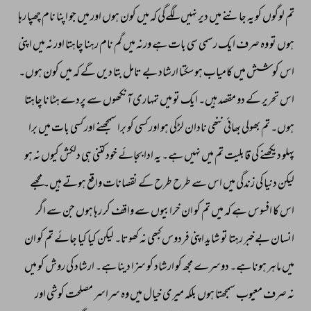
تم 
لوگوں 
کو 
یہ 
جاننے 
میں 
دیر 
نہیں 
لگےگی 
کہ 
میں 
کون 
ہوں 
اور 
میں 
جو 
اپنا 
نام 
چھپا 
رہا 
ہوں 
تو 
وہ 
صرف 
ایک 
رسمی 
سی 
بات 
ہے 
ورنہ 
میں 
گم 
نام 
رہنا 
چاہتا 
اور 
نہ 
میں 
اپنی 
اس 
کوشش 
میں 
کامیاب 
ہو 
سکتا 
ارشاد 
بے 
تامل 
بتا 
دیں 
گے 
کہ 
میں 
کون 
ہوں۔ 
اس 
تحریر 
کے 
دو 
مقصد 
ہیں۔ 
ایک 
تو 
میں 
تمہاری 
آنکھوں 
سے 
پردے 
ہٹانا 
چاہتا 
ہوں۔ 
تم 
بھولی 
بھائی 
ننھی 
نادان 
لڑکی 
ہو 
اور 
کسی 
کو 
برا 
سمجھنے 
اور 
کسی 
بات 
میں 
برا 
پہلو 
دیکھنے 
کی 
قابلیت 
تم 
میں 
نہیں 
ہے۔ 
یہ 
ادا 
بجائے 
خود 
کتنی 
ہی 
دلکش 
کیوں 
نہ 
ہو 
لیکن 
دنیا 
کی 
زندگی 
میں 
اس 
سے 
طرح 
طرح 
کے 
نقصانات 
واقع 
ہوتے 
ہیں۔ 
مجھے 
اس 
کا 
افسوس 
ہے 
کہ 
میں 
تم 
کو 
ان 
خرابیوں 
سے 
واقف 
کر 
رہا 
ہوں 
جن 
سے 
اگر 
انسان 
بےخبر 
رہتا 
تو 
شاید 
اپنی 
فردوس 
کبھی 
نہ 
کھوتا۔ 
لیکن 
کیا 
کیا 
جائے 
تم 
کو 
ان 
میں 
ماہر 
ہونا 
ہے۔ 
دوسرے 
مجھ 
کو 
ارشاد 
کو 
سزا 
دینا 
ہے۔ 
ارشاد 
کی 
روش 
کو 
میں 
نہ 
صرف 
معیوب 
سمجھتا 
ہوں 
بلکہ 
میری 
خیال 
میں 
وہ 
سراسر 
مصلحت 
کوشی 
اور 