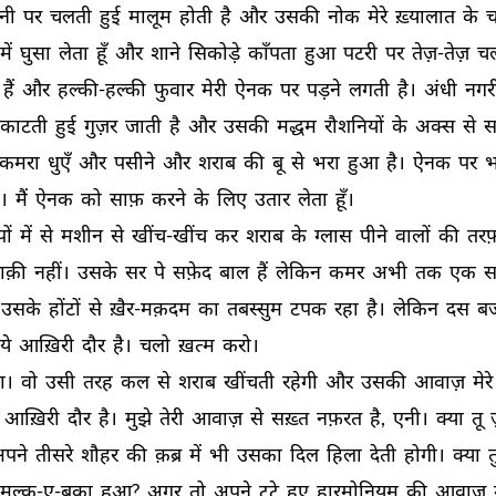
नी 
पर 
चलती 
हुई 
मालूम 
होती 
है 
और 
उसकी 
नोक 
मेरे 
ख़्यालात 
के 
च
में 
घुसा 
लेता 
हूँ 
और 
शाने 
सिकोड़े 
काँपता 
हुआ 
पटरी 
पर 
तेज़-तेज़ 
चल
हैं 
और 
हल्की-हल्की 
फुवार 
मेरी 
ऐनक 
पर 
पड़ने 
लगती 
है। 
अंधी 
नगरी
काटती 
हुई 
गुज़र 
जाती 
है 
और 
उसकी 
मद्धम 
रौशनियों 
के 
अक्स 
से 
स
कमरा 
धुएँ 
और 
पसीने 
और 
शराब 
की 
बू 
से 
भरा 
हुआ 
है। 
ऐनक 
पर 
भ
। 
मैं 
ऐनक 
को 
साफ़ 
करने 
के 
लिए 
उतार 
लेता 
हूँ। 
ों 
में 
से 
मशीन 
से 
खींच-खींच 
कर 
शराब 
के 
ग्लास 
पीने 
वालों 
की 
तरफ
ाक़ी 
नहीं। 
उसके 
सर 
पे 
सफ़ेद 
बाल 
हैं 
लेकिन 
कमर 
अभी 
तक 
एक 
सर
उसके 
होंटों 
से 
ख़ैर-मक़दम 
का 
तबस्सुम 
टपक 
रहा 
है। 
लेकिन 
दस 
बज
ये 
आख़िरी 
दौर 
है। 
चलो 
ख़त्म 
करो। 
ा। 
वो 
उसी 
तरह 
कल 
से 
शराब 
खींचती 
रहेगी 
और 
उसकी 
आवाज़ 
मेरे 
आख़िरी 
दौर 
है। 
मुझे 
तेरी 
आवाज़ 
से 
सख़्त 
नफ़रत 
है, 
एनी। 
क्या 
तू 
पने 
तीसरे 
शौहर 
की 
क़ब्र 
में 
भी 
उसका 
दिल 
हिला 
देती 
होगी। 
क्या 
त
मुल्क-ए-बक़ा 
हुआ? 
अगर 
तो 
अपने 
टूटे 
हुए 
हारमोनियम 
की 
आवाज़ 