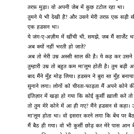
तरफ़ 
मुड़ा। 
वो 
अपनी 
जेब 
में 
कुछ 
टटोल 
रहा 
था। 
तुमने 
ये 
भी 
देखी 
है? 
और 
उसने 
मेरी 
तरफ़ 
एक 
सड़ी 
स
एक 
हडसन 
था। 
ये 
जंग-ए-अज़ीम 
में 
खींची 
थी, 
समझे, 
जब 
मैं 
सार्जेंट 
था
अब 
क्यों 
नहीं 
भरती 
हो 
जाते? 
अब 
तो 
मेरी 
उम्र 
अस्सी 
साल 
की 
है। 
ये 
कह 
कर 
उसने 
तुम्हारी 
उम्र 
तो 
बहुत 
कम 
मा'लूम 
होती 
है। 
तुम 
बड़ी 
आ
बाद 
मैंने 
मुँह 
मोड़ 
लिया। 
हडसन 
ने 
बुरा 
सा 
मुँह 
बनाया
सुनाने 
लगा। 
लोगों 
को 
चीरता-फाड़ता 
मैं 
अपने 
कोने 
की
इंतिज़ार 
में 
खड़ा 
हो 
गया 
कि 
कोई 
कुर्सी 
ख़ाली 
करे 
तो 
तो 
तुम 
मेरे 
कोने 
में 
आ 
ही 
गए? 
मैंने 
हडसन 
से 
कहा। 
मा'लूम 
होता 
था। 
वो 
इसरार 
करने 
लगा 
कि 
बेंच 
पर 
बैठ
मैं 
बैठ 
ही 
गया। 
वो 
भी 
कुर्सी 
छोड़ 
कर 
मेरे 
पास 
आन 
ब