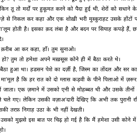
ेकिन 
तू 
तो 
मर्दों 
पर 
हुकूमत 
करने 
को 
पैदा 
हुई 
थी, 
शेरों 
को 
सधाने 
के
़े 
से 
निकल 
कर 
कहा 
और 
एक 
शोख़ी 
भरी 
मुस्कुराहट 
उसके 
होंटों 
प
ा'लूम 
होती 
है। 
इसका 
क़द 
लंबा 
है 
और 
बदन 
पर 
सियाह 
कपड़े 
हैं, 
छ
दे। 
क़रीब 
आ 
कर 
कहा, 
हाँ। 
तुम 
सुनाओ। 
 
हो? 
तुम 
तो 
हमेशा 
अपने 
मख़सूस 
कोने 
ही 
में 
बैठा 
करते 
थे। 
बैठा 
हुआ 
था। 
हडसन 
पेशे 
का 
दर्ज़ी 
है, 
जिस्म 
का 
तोंदल 
और 
सर 
का
मा'मूल 
है 
कि 
हर 
रात 
को 
दो 
ग्लास 
कड़वी 
के 
पीने 
पिलाओ 
में 
ज़रूर
ं 
जाता। 
एक 
ज़माने 
में 
उसको 
एनी 
से 
मोहब्बत 
थी 
और 
उसके 
तीनों 
े 
चले 
गए। 
लेकिन 
उसकी 
वज़ाअ'दारी 
देखिए 
कि 
अभी 
तक 
पुरानी 
र
सकी 
तरफ़ 
निगाह 
उठा 
के 
भी 
नहीं 
देखती। 
उसको 
मुझसे 
इस 
बात 
पर 
चिढ़ 
हो 
गई 
है 
कि 
मैं 
हमेशा 
उसी 
कोने 
में 
हो। 