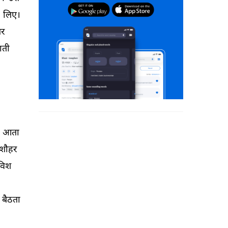
 
लिए। 
र 
ाती 
 
 
आता 
शौहर 
विश 
बैठता 