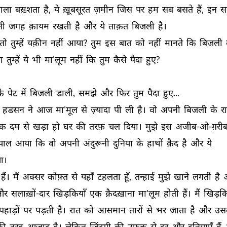
ाला 
बख़्शता 
है, 
ये 
ख़ूबसूरत 
ज़मीन 
जिस 
पर 
हम 
सब 
बसते 
हैं, 
इन 
स
ी 
जगह 
क़ायम 
रखती 
है 
और 
ये 
ताक़त 
बिजली 
है। 
तो 
तुम्हें 
यक़ीन 
नहीं 
आया? 
तुम 
इस 
बात 
को 
नहीं 
मानते 
कि 
बिजली 
ा 
तुम्हें 
ये 
भी 
मा'लूम 
नहीं 
कि 
तुम 
कैसे 
पैदा 
हुए? 
े 
पेट 
में 
बिजली 
डाली, 
समझे 
और 
फिर 
तुम 
पैदा 
हुए... 
 
हडसन 
ने 
आज 
मा'मूल 
से 
ज़्यादा 
पी 
ली 
है। 
वो 
अपनी 
बिजली 
के 
र
क 
दम 
से 
खड़ा 
हो 
घर 
की 
तरफ़ 
चल 
दिया। 
मुझे 
इस 
अजीब-ओ-ग़रीब
्याल 
आया 
कि 
वो 
अपनी 
अंदुरूनी 
दुनिया 
के 
हाथों 
क़ैद 
है 
और 
ये 
ा। 
हैं। 
मैं 
अक्सर 
कोफ़्त 
से 
यहाँ 
टहलता 
हूँ, 
तन्हाई 
मुझे 
खाने 
लगती 
है 
र 
सलाख़ों-दार 
खिड़कियाँ 
एक 
क़ैदख़ाना 
मा'लूम 
होती 
हैं। 
मैं 
खिड़कि
पहाड़ों 
पर 
पड़ती 
है। 
रात 
को 
आसमान 
तारों 
से 
भर 
जाता 
है 
और 
उस
की 
तरह 
आज़ाद 
है। 
लेकिन 
ज़िंदगी 
की 
उफ़ुक़ 
से 
दूर 
और 
दुनियाएँ 
हैं 