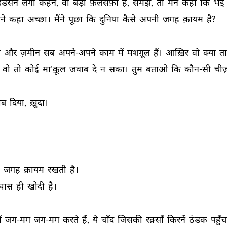
हडसन 
लगा 
कहने, 
वो 
बड़ा 
फ़लसफ़ी 
है, 
समझे, 
तो 
मैंने 
कहा 
कि 
भई 
े 
कहा 
अच्छा। 
मैंने 
पूछा 
कि 
दुनिया 
कैसे 
अपनी 
जगह 
क़ायम 
है? 
 
और 
ज़मीन 
सब 
अपने-अपने 
काम 
में 
मशग़ूल 
हैं। 
आख़िर 
वो 
क्या 
ता
 
वो 
तो 
कोई 
मा'क़ूल 
जवाब 
दे 
न 
सका। 
तुम 
बताओ 
कि 
कौन-सी 
चीज
ब 
दिया, 
ख़ुदा। 
 
जगह 
क़ायम 
रखती 
है। 
घास 
ही 
खोदी 
है। 
ं 
जग-मग 
जग-मग 
करते 
हैं, 
ये 
चाँद 
जिसकी 
रक़्साँ 
किरनें 
ठंडक 
पहुँच