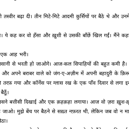
ी 
तस्वीर 
बढ़ा 
दी। 
तीन 
मिटे-मिटे 
आदमी 
कुर्सियों 
पर 
बैठे 
थे 
और 
उनमे
। 
ये 
कह 
कर 
वो 
हँसा 
और 
ख़ुशी 
से 
उसकी 
बाँछें 
खिल 
गईं। 
मैंने 
कहा
एक 
आह 
भरी। 
सानी 
से 
भरती 
हो 
जाओगे। 
आज-कल 
सिपाहियों 
की 
बहुत 
कमी 
है। 
 
और 
अपने 
बराबर 
वाले 
को 
जंग-ए-अज़ीम 
में 
अपनी 
बहादुरी 
के 
क़िस्
 
तरफ़ 
गया 
और 
कॉर्नेस 
पर 
ग्लास 
रख 
के 
एक 
पाँव 
दिवार 
से 
लगा 
इ
बैठूँ। 
उसने 
बत्तीसी 
दिखाई 
और 
एक 
क़हक़हा 
लगाया। 
आज 
वो 
ज़रा 
ख़ुश-ख
 
जाओ। 
मुझे 
बेंच 
पर 
बैठने 
से 
सख़्त 
नफ़रत 
थी, 
लेकिन 
जब 
वो 
न 
मा
ैठा। 