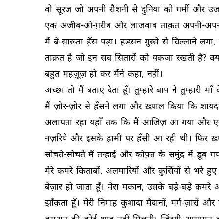
वो 
सूरज 
जो 
अपनी 
रौशनी 
से 
दुनिया 
को 
गर्मी 
और 
उज
एक 
अजीब-ओ-ग़रीब 
और 
लाजवाब 
ताक़त 
अपनी-अपन
मैं 
बे-साख़्ता 
हँस 
पड़ा। 
हडसन 
ग़ुस्से 
से 
चिल्लाने 
लगा, 
ताक़त 
है 
जो 
इन 
सब 
सितारों 
को 
यकजा 
रखती 
है? 
क्य
बहुत 
महज़ूज़ 
हो 
कर 
मैंने 
कहा, 
नहीं। 
अच्छा 
तो 
मैं 
बताए 
देता 
हूँ। 
तुम्हारे 
बाप 
ने 
तुम्हारी 
माँ 
क
मैं 
ज़ोर-ज़ोर 
से 
हँसने 
लगा 
और 
ख़्याल 
किया 
कि 
शायद
अलापता 
रहा 
यहाँ 
तक 
कि 
मैं 
आजिज़ 
आ 
गया 
और 
ए
नज़रिये 
और 
इसके 
हामी 
पर 
हँसी 
आ 
रही 
थी। 
फिर 
ख़
सोचते-सोचते 
मैं 
तन्हाई 
और 
कोफ़्त 
के 
समुंद्र 
में 
डूब 
गय
मेरे 
कमरे 
किताबों, 
अलमारियों 
और 
कुर्सियों 
से 
भरे 
हुए 
बेज़ार 
हो 
जाता 
हूँ। 
मेरा 
मकान, 
उसके 
बड़े-बड़े 
कमरे 
औ
झाँकता 
हूँ। 
मेरी 
निगाह 
कुशादा 
मैदानों, 
मर्ग-ज़ारों 
और 
वुसअत 
की 
कोई 
थाह 
नहीं 
मिलती। 
ज़िंदगी 
आसमान 