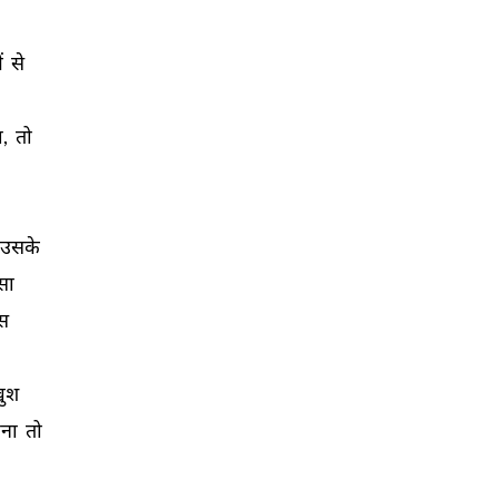
ं 
से 
, 
तो 
उसके 
सा 
स 
़ुश 
ना 
तो 