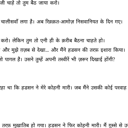
जी 
चाहे 
तो 
तुम 
बैठ 
जाया 
करो। 
चालीसवाँ 
लगा 
है। 
अब 
रिक़्क़त-आमोज़ 
निसवानियत 
के 
दिन 
गए। 
करो। 
लेकिन 
तुम 
तो 
एनी 
ही 
के 
क़रीब 
बैठना 
चाहते 
हो। 
 
और 
मुझे 
ग़ज़ब 
से 
देखा... 
और 
मैंने 
हडसन 
की 
तरफ़ 
इशारा 
किया। 
तो 
पागल 
है। 
उसने 
तुम्हें 
अपनी 
तस्वीरें 
भी 
ज़रूर 
दिखाई 
होंगी? 
रहा 
था 
कि 
हडसन 
ने 
मेरे 
कोहनी 
मारी। 
जब 
मैंने 
उसकी 
कोई 
परवाह 
 
तरफ़ 
मुख़ातिब 
हो 
गया। 
हडसन 
ने 
फिर 
कोहनी 
मारी। 
मैं 
ग़ुस्से 
से 
उ