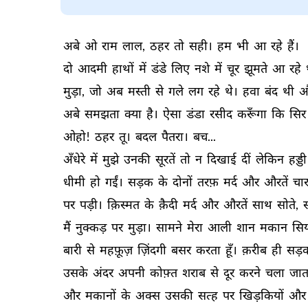
अबे 
ओ 
राम 
लाल, 
ठहर 
तो 
सही। 
हम 
भी 
आ 
रहे 
हैं। 
दो 
आदमी 
हाथों 
में 
डंडे 
लिए 
नशे 
में 
चूर 
झूमते 
आ 
रहे 
मुड़ा, 
जो 
अब 
मस्ती 
से 
गले 
लग 
रहे 
थे। 
हवा 
बंद 
थी 
औ
अबे 
समझता 
क्या 
है। 
ऐसा 
डंडा 
रसीद 
करूँगा 
कि 
सिर 
ओहो! 
ठहर 
तू। 
बदल 
पैतरा। 
बच... 
अँधेरे 
में 
मुझे 
उनकी 
सूरतें 
तो 
न 
दिखाई 
दीं 
लेकिन 
हड्डी
धीमी 
हो 
गईं। 
सड़क 
के 
दोनों 
तरफ़ 
मर्द 
और 
औरतें 
चार
पर 
पड़ी। 
क़िस्मत 
के 
क़ैदी 
मर्द 
और 
औरतें 
साथ 
सोते, 
मैं 
नुक्कड़ 
पर 
मुड़ा। 
सामने 
मेरा 
आली 
शान 
मकान 
सिय
बारी 
से 
महफ़ूज़ 
ज़िंदगी 
बसर 
करता 
हूँ। 
क़रीब 
ही 
सड़
उसके 
अंदर 
अपनी 
कोफ़्त 
शराब 
से 
दूर 
करने 
चला 
जात
और 
मकानों 
के 
अक्स 
उसकी 
सत्ह 
पर 
खिड़कियों 
और 