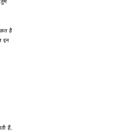
तुम 
क़त 
है 
़ 
इन 
ाती 
हैं, 