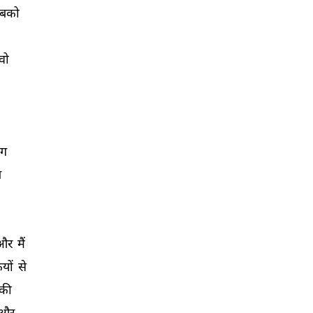
बको 
वो 
ाग 
 
और 
मैं 
यों 
से 
की 
और 