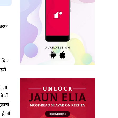
तरफ़ 
 
फिर 
ेहरों 
गोला 
तो 
मैं 
ुकानों 
 
हूँ 
तो 