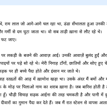
थे, 
राम 
लाल 
जो 
आगे-आगे 
चल 
रहा 
था, 
डंडा 
सँभालता 
हुआ 
उनकी 
र 
गर्मी 
से 
दम 
घुटा 
जाता 
था। 
वो 
सब 
ताड़ी 
ख़ाना 
से 
लौट 
रहे 
थे। 
फट 
जाए। 
 
पर 
लकड़ी 
के 
बजने 
की 
आवाज़ 
आई। 
उनकी 
आवाज़ें 
बुलंद 
हुईं 
और
पाइयों 
पर 
पड़े 
सो 
रहे 
थे। 
मेरी 
निगाह 
टाँगों, 
छातियों 
और 
सोए 
हुए 
च
सड़क 
पर 
ही 
बच्चे 
पैदा 
होते 
और 
इंसान 
मर 
जाते 
थे। 
ाह 
दरख़्तों 
की 
आड़ 
में 
ख़ामोश 
खड़ा 
था। 
उसके 
अंदर 
मैं 
बमों 
और 
क 
के 
मोड़ 
पर 
पिलाओ 
नाम 
का 
शराब 
ख़ाना 
है। 
जब 
बारिश 
होती 
है 
ा 
हूँ। 
चौड़ी 
सियाह 
सड़क 
आईना 
की 
तरह 
चमकती 
है 
और 
पानी 
में 
द
दीवारों 
का 
गुमान 
पैदा 
कर 
देते 
हैं। 
जब 
मैं 
रात 
स्टेशन 
से 
वापस 
आता