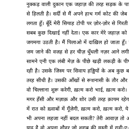
नुक्कड़ 
वाली 
दुकान 
एक 
जहाज़ 
की 
तरह 
सड़क 
के 
पा
से 
हिलती 
है। 
सर्दी 
से 
मैं 
अपने 
हाथ 
गर्म 
कोट 
की 
जेब 
लगता 
हूँ। 
बूँदें 
मेरी 
सियाह 
टोपी 
पर 
ज़ोर-ज़ोर 
से 
गिरती 
सबब 
कुछ 
दिखाई 
नहीं 
देता। 
एक 
कार 
मेरे 
जहाज़ 
को 
जगमगा 
उठती 
है। 
मैं 
पिलाओ 
में 
दाख़िल 
हो 
जाता 
हूँ। 
जम 
जाने 
की 
वजह 
से 
हर 
चीज़ 
धुँधली 
नज़र 
आने 
लगी
सामने 
एनी 
एक 
लंबी 
मेज़ 
के 
पीछे 
खड़ी 
लकड़ी 
के 
पीप
रही 
है। 
उसके 
जिस्म 
पर 
सिवाय 
हड्डियों 
के 
अब 
कुछ 
ब
तरह 
सीधी 
है। 
उसकी 
आँखों 
से 
रूशनासी 
के 
तौर 
और 
वो 
चिल्लाना 
शुरू 
करेगी, 
ख़त्म 
करो 
भाई, 
ख़त्म 
करो। 
मगर 
हँसी 
और 
मज़ाक़ 
और 
शोर 
उसी 
तरह 
क़ायम 
रहेग
में 
रात 
को 
ख़्वाबों 
में 
गूँजेगी, 
ख़त्म 
करो, 
ख़त्म 
करो, 
ये 
भी 
अपना 
लहजा 
नहीं 
बदल 
सकती? 
तेरी 
आवाज़ 
तो 
अ
याद 
है 
वो 
अपना 
शौहर 
जो 
शराब 
की 
मस्ती 
में 
राही-ए-