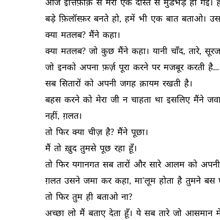
आज 
इत्तिफ़ाक़ 
से 
मेरी 
एक 
दोस्त 
से 
मुडभेड़ 
हो 
गई। 
बड़े 
फ़िलॉस्फ़र 
बनते 
हो, 
हमें 
भी 
एक 
बात 
बताओ। 
उसन
क्या 
मतलब? 
मैंने 
कहा। 
क्या 
मतलब? 
जो 
कुछ 
मैंने 
कहा। 
यानी 
चाँद, 
तारे, 
सूरज
जो 
इनको 
अपना 
फ़र्ज़ 
पूरा 
करने 
पर 
मजबूर 
करती 
है...
सब 
सितारों 
को 
अपनी 
जगह 
क़ायम 
रखती 
है। 
बहस 
करने 
को 
मेरा 
जी 
न 
चाहता 
था 
इसलिए 
मैंने 
जवा
नहीं, 
ग़लत। 
तो 
फिर 
क्या 
चीज़ 
है? 
मैंने 
पूछा। 
मैं 
तो 
ख़ुद 
तुमसे 
पूछ 
रहा 
हूँ। 
तो 
फिर 
यगानगत 
सब 
तारों 
और 
सारे 
आलम 
को 
अपनी
ग़लत 
उसने 
जमा 
कर 
कहा, 
मा'लूम 
होता 
है 
तुमने 
बस 
तो 
फिर 
तुम 
ही 
बताओ 
ना? 
अच्छा 
लो 
मैं 
बताए 
देता 
हूँ। 
ये 
सब 
तारे 
जो 
आसमान 
मे