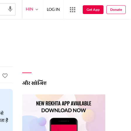
HIN
LOG IN
Get App
Donate
और खोजिए
से
ता है