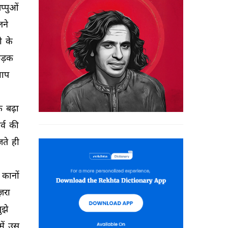
प्पुओं 
ने 
 
के 
ड़क 
ाप 
़ 
बढ़ा 
्व 
की 
ते 
ही 
कानों 
ज़रा 
ुझे 
में 
उस 