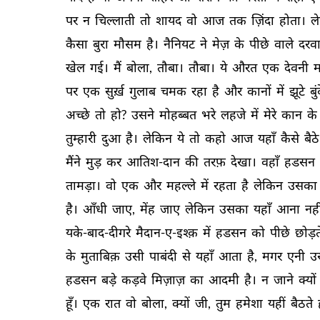
पर 
न 
चिल्लाती 
तो 
शायद 
वो 
आज 
तक 
ज़िंदा 
होता। 
ल
कैसा 
बुरा 
मौसम 
है। 
नैनियट 
ने 
मेज़ 
के 
पीछे 
वाले 
दरवाज
खेल 
गई। 
मैं 
बोला, 
तौबा। 
तौबा। 
ये 
औरत 
एक 
देवनी 
म
पर 
एक 
सुर्ख़ 
गुलाब 
चमक 
रहा 
है 
और 
कानों 
में 
झूटे 
बुं
अच्छे 
तो 
हो? 
उसने 
मोहब्बत 
भरे 
लहजे 
में 
मेरे 
कान 
के 
तुम्हारी 
दुआ 
है। 
लेकिन 
ये 
तो 
कहो 
आज 
यहाँ 
कैसे 
बैठे
मैंने 
मुड़ 
कर 
आतिश-दान 
की 
तरफ़ 
देखा। 
वहाँ 
हडसन 
तामड़ा। 
वो 
एक 
और 
महल्ले 
में 
रहता 
है 
लेकिन 
उसका 
है। 
आँधी 
जाए, 
मेंह 
जाए 
लेकिन 
उसका 
यहाँ 
आना 
नही
यके-बाद-दीगरे 
मैदान-ए-इश्क़ 
में 
हडसन 
को 
पीछे 
छोड़त
के 
मुताबिक़ 
उसी 
पाबंदी 
से 
यहाँ 
आता 
है, 
मगर 
एनी 
उ
हडसन 
बड़े 
कड़वे 
मिज़ाज़ 
का 
आदमी 
है। 
न 
जाने 
क्यों 
हूँ। 
एक 
रात 
वो 
बोला, 
क्यों 
जी, 
तुम 
हमेशा 
यहीं 
बैठते 