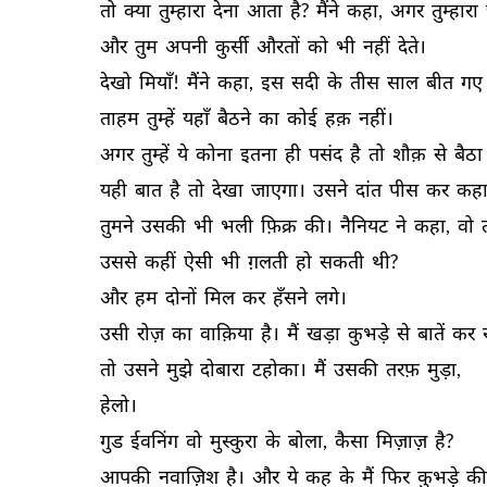
तो 
क्या 
तुम्हारा 
देना 
आता 
है? 
मैंने 
कहा, 
अगर 
तुम्हारा 
और 
तुम 
अपनी 
कुर्सी 
औरतों 
को 
भी 
नहीं 
देते। 
देखो 
मियाँ! 
मैंने 
कहा, 
इस 
सदी 
के 
तीस 
साल 
बीत 
गए 
ताहम 
तुम्हें 
यहाँ 
बैठने 
का 
कोई 
हक़ 
नहीं। 
अगर 
तुम्हें 
ये 
कोना 
इतना 
ही 
पसंद 
है 
तो 
शौक़ 
से 
बैठा 
यही 
बात 
है 
तो 
देखा 
जाएगा। 
उसने 
दांत 
पीस 
कर 
कहा
तुमने 
उसकी 
भी 
भली 
फ़िक्र 
की। 
नैनियट 
ने 
कहा, 
वो 
उससे 
कहीं 
ऐसी 
भी 
ग़लती 
हो 
सकती 
थी? 
और 
हम 
दोनों 
मिल 
कर 
हँसने 
लगे। 
उसी 
रोज़ 
का 
वाक़िया 
है। 
मैं 
खड़ा 
कुभड़े 
से 
बातें 
कर 
तो 
उसने 
मुझे 
दोबारा 
टहोका। 
मैं 
उसकी 
तरफ़ 
मुड़ा, 
हेलो। 
गुड 
ईवनिंग 
वो 
मुस्कुरा 
के 
बोला, 
कैसा 
मिज़ाज़ 
है? 
आपकी 
नवाज़िश 
है। 
और 
ये 
कह 
के 
मैं 
फिर 
कुभड़े 
की