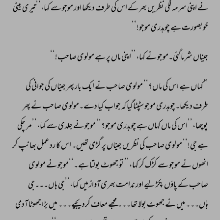
نے 
اپنی 
سرمہ 
لگی 
نظریں 
بھر 
کے 
اس 
کی 
طرف 
دیکھا 
اور 
موجو 
سے 
کہا،’’تیری 
بیٹی 
خوبصورت 
ہے 
چوہدری 
موجو!‘‘ 
جیناں 
شرما 
گئی۔موجو 
نے 
کہا،’’اپنی 
ماں 
پر 
ہے 
مولوی 
صاحب!‘‘ 
’’کہاں 
ہے 
اس 
کی 
ماں؟‘‘ 
مولوی 
صاحب 
نے 
ایک 
بار 
پھر 
جیناں 
کی 
جوانی 
کی 
طرف 
دیکھا۔چوہدری 
موجو 
سٹپٹاگیا 
کہ 
جواب 
کیا 
دے۔مولوی 
صاحب 
نے 
پھر 
پوچھا،’’اس 
کی 
ماں 
کہاں 
ہے 
چوہدری 
موجو؟‘‘ 
موجو 
نے 
جلدی 
سے 
کہا،’’مر 
چکی 
ہے 
جی!‘‘ 
مولوی 
صاحب 
کی 
نظریں 
جیناں 
پر 
گڑی 
تھیں۔ 
اس 
کا 
ردعمل 
بھانپ 
کر 
انھوں 
نے 
موجو 
سے 
کڑک 
کر 
کہا،’’ 
تو 
جھوٹ 
بولتا 
ہے۔‘‘موجو 
نے 
مولوی 
صاحب 
کے 
پاؤں 
پکڑ 
لیے 
اور 
ندامت 
بھری 
آواز 
میں 
کہا،’’جی 
ہاں۔۔۔جی 
ہاں۔۔۔ 
میں 
نے 
جھوٹ 
بولا 
تھا۔۔۔ 
مجھے 
معاف 
کردیجیے۔۔۔ 
میں 
بڑا 
جھوٹا 
آدمی 