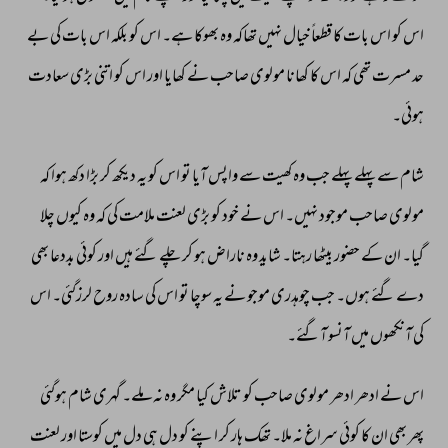
اس 
کو 
اس 
بات 
کا 
قطعاً 
خیال 
نہیں 
تھاکہ 
وہ 
بھوکا 
ہے۔ 
اس 
کو 
بلکہ 
اس 
بات 
کی 
بے 
حد 
مسرت 
تھی 
کہ 
اس 
کا 
کھانا 
مولوی 
صاحب 
نے 
کھایا 
اور 
اس 
کو 
اتنی 
بڑی 
سعادت 
ہوئی۔ 
شام 
سے 
پہلے 
پہلے 
جب 
وہ 
کھیت 
سے 
واپس 
آیا 
تو 
اس 
کو 
یہ 
دیکھ 
کر 
بڑا 
دکھ 
ہوا 
کہ 
مولوی 
صاحب 
موجود 
نہیں۔ 
اس 
نے 
خود 
کو 
بڑی 
لعنت 
ملامت 
کی 
کہ 
وہ 
کیوں 
چلا 
گیا۔ 
ان 
کے 
حضور 
بیٹھا 
رہتا۔ 
شاید 
وہ 
ناراض 
ہو 
کر 
چلے 
گئے 
ہیں 
اور 
کوئی 
بددعا 
بھی 
دے 
گئے 
ہوں۔ 
جب 
چوہدری 
موجو 
نے 
یہ 
سوچا 
تو 
اس 
کی 
سادہ 
روح 
لرزگئی۔ 
اس 
کی 
آنکھوں 
میں 
آنسو 
آگئے۔ 
اس 
نے 
ادھر 
ادھر 
مولوی 
صاحب 
کو 
تلاش 
کیا 
مگر 
وہ 
نہ 
ملے۔ 
گہری 
شام 
ہوگئی 
پھر 
بھی 
ان 
کا 
کوئی 
سراغ 
نہ 
ملا۔ 
تھک 
ہار 
کر 
اپنے 
کو 
دل 
ہی 
دل 
میں 
کوستا 
اور 
لعنت 