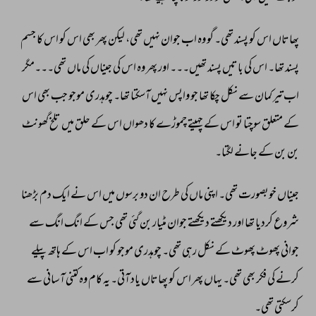
پھاتاں 
اس 
کو 
پسند 
تھی۔ 
گو 
وہ 
اب 
جوان 
نہیں 
تھی، 
لیکن 
پھر 
بھی 
اس 
کو 
اس 
کا 
جسم 
پسند 
تھا۔ 
اس 
کی 
باتیں 
پسند 
تھیں۔۔۔ 
اور 
پھر 
وہ 
اس 
کی 
جیناں 
کی 
ماں 
تھی۔۔۔مگر 
اب 
تیر 
کمان 
سے 
نکل 
چکا 
تھا 
جو 
واپس 
نہیں 
آسکتا 
تھا۔ 
چوہدری 
موجو 
جب 
بھی 
اس 
کے 
متعلق 
سوچتا 
تو 
اس 
کے 
چہیتے 
چموڑے 
کا 
دھواں 
اس 
کے 
حلق 
میں 
تلخ 
گھونٹ 
بن 
بن 
کے 
جانے 
لگتا۔ 
جیناں 
خوبصورت 
تھی۔ 
اپنی 
ماں 
کی 
طرح 
ان 
دو 
برسوں 
میں 
اس 
نے 
ایک 
دم 
بڑھنا 
شروع 
کردیا 
تھا 
اور 
دیکھتے 
دیکھتے 
جوان 
مٹیار 
بن 
گئی 
تھی 
جس 
کے 
انگ 
انگ 
سے 
جوانی 
پھوٹ 
پھوٹ 
کے 
نکل 
رہی 
تھی۔ 
چوہدری 
موجو 
کو 
اب 
اس 
کے 
ہاتھ 
پیلے 
کرنے 
کی 
فکر 
بھی 
تھی۔ 
یہاں 
پھر 
اس 
کو 
پھاتاں 
یاد 
آتی۔ 
یہ 
کام 
وہ 
کتنی 
آسانی 
سے 
کرسکتی 
تھی۔ 