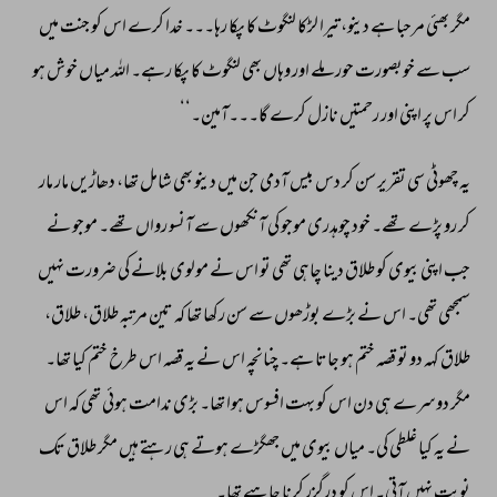
مگر 
بھئی 
مرحبا 
ہے 
دینو، 
تیرا 
لڑکا 
لنگوٹ 
کا 
پکا 
رہا۔۔۔ 
خدا 
کرے 
اس 
کو 
جنت 
میں 
سب 
سے 
خوبصورت 
حور 
ملے 
اور 
وہاں 
بھی 
لنگوٹ 
کا 
پکا 
رہے۔ 
اللہ 
میاں 
خوش 
ہو 
کر 
اس 
پر 
اپنی 
اور 
رحمتیں 
نازل 
کرے 
گا۔۔۔آمین۔‘‘ 
یہ 
چھوٹی 
سی 
تقریر 
سن 
کر 
دس 
بیس 
آدمی 
جن 
میں 
دینو 
بھی 
شامل 
تھا، 
دھاڑیں 
مار 
مار 
کر 
رو 
پڑے 
تھے۔ 
خود 
چوہدری 
موجو 
کی 
آنکھوں 
سے 
آنسو 
رواں 
تھے۔ 
موجو 
نے 
جب 
اپنی 
بیوی 
کو 
طلاق 
دینا 
چاہی 
تھی 
تو 
اس 
نے 
مولوی 
بلانے 
کی 
ضرورت 
نہیں 
سمجھی 
تھی۔ 
اس 
نے 
بڑے 
بوڑھوں 
سے 
سن 
رکھا 
تھا 
کہ 
تین 
مرتبہ 
طلاق، 
طلاق، 
طلاق 
کہہ 
دو 
تو 
قصہ 
ختم 
ہو 
جاتا 
ہے۔ 
چنانچہ 
اس 
نے 
یہ 
قصہ 
اس 
طرخ 
ختم 
کیا 
تھا۔ 
مگر 
دوسرے 
ہی 
دن 
اس 
کو 
بہت 
افسوس 
ہوا 
تھا۔ 
بڑی 
ندامت 
ہوئی 
تھی 
کہ 
اس 
نے 
یہ 
کیا 
غلطی 
کی۔ 
میاں 
بیوی 
میں 
جھگڑے 
ہوتے 
ہی 
رہتے 
ہیں 
مگر 
طلاق 
تک 
نوبت 
نہیں 
آتی۔ 
اس 
کو 
درگزر 
کرنا 
چاہیے 
تھا۔ 