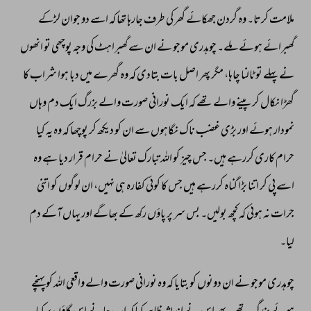
ملامت 
کرتا۔ 
وہ 
گردن 
جھکائے 
گھر 
کی 
طرف 
جارہا 
تھا 
کہ 
اسے 
دو 
جوان 
لڑکے 
گھبرائے 
ہوئے 
ملے۔ 
چوہدری 
موجو 
نے 
ان 
سے 
گھبراہٹ 
کی 
وجہ 
پوچھی 
تو 
انھوں 
نے 
پہلے 
تو 
ٹالنا 
چاہا، 
مگر 
پھر 
اصل 
بات 
بتادی 
کہ 
وہ 
گھرے 
میں 
دبا 
ہوا 
شراب 
کا 
گھڑا 
نکال 
کر 
پینے 
والے 
تھے 
کہ 
ایک 
نورانی 
صورت 
والے 
بزرگ 
ایک 
دم 
وہاں 
نمودار 
ہوئے 
اور 
بڑی 
غضب 
ناک 
نگاہوں 
سے 
ان 
کو 
دیکھ 
کر 
پوچھا 
کہ 
وہ 
یہ 
کیا 
حرام 
کاری 
کررہے 
ہیں۔ 
جس 
چیز 
کو 
اللہ 
تبارک 
تعالیٰ 
نے 
حرام 
قرار 
دیا 
ہے 
وہ 
اسے 
پی 
کر 
اتنا 
بڑا 
گناہ 
کررہے 
ہیں 
جس 
کا 
کوئی 
کفارہ 
ہی 
نہیں، 
ان 
لوگوں 
کو 
اتنی 
جرات 
نہ 
ہوئی 
کہ 
کچھ 
بولیں۔ 
بس 
سر 
پر 
پاؤں 
رکھ 
کے 
بھاگے 
اور 
یہاں 
آکے 
دم 
لیا۔ 
چوہدری 
موجو 
نے 
ان 
دونوں 
کو 
بتایا 
کہ 
وہ 
نورانی 
صورت 
والے 
واقعی 
اللہ 
کو 
پہنچے 