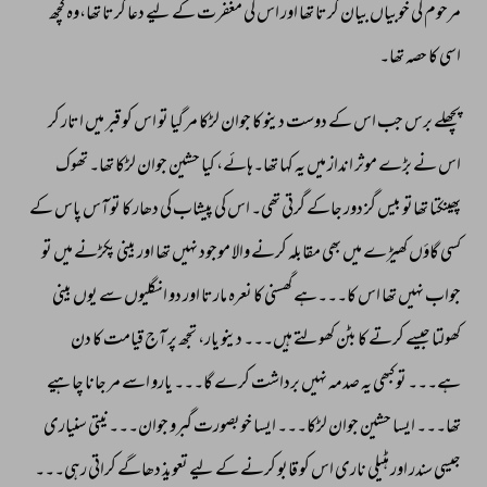
مرحوم 
کی 
خوبیاں 
بیان 
کرتا 
تھا 
اور 
اس 
کی 
مغفرت 
کے 
لیے 
دعا 
کرتا 
تھا،وہ 
کچھ 
اسی 
کا 
حصہ 
تھا۔ 
پچھلے 
برس 
جب 
اس 
کے 
دوست 
دینو 
کا 
جوان 
لڑکا 
مر 
گیا 
تو 
اس 
کو 
قبر 
میں 
اتار 
کر 
اس 
نے 
بڑے 
موثر 
انداز 
میں 
یہ 
کہا 
تھا۔ہائے، 
کیا 
حشین 
جوان 
لڑکا 
تھا۔ 
تھوک 
پھینکتا 
تھاتو 
بیس 
گز 
دور 
جاکے 
گرتی 
تھی۔ 
اس 
کی 
پیشاب 
کی 
دھار 
کا 
تو 
آس 
پاس 
کے 
کسی 
گاؤں 
کھیڑے 
میں 
بھی 
مقابلہ 
کرنے 
والا 
موجود 
نہیں 
تھا 
اور 
بینی 
پکڑنے 
میں 
تو 
جواب 
نہیں 
تھا 
اس 
کا۔۔۔ہے 
گھسنی 
کا 
نعرہ 
مارتا 
اور 
دو 
انگلیوں 
سے 
یوں 
بینی 
کھولتا 
جیسے 
کرتے 
کا 
بٹن 
کھولتے 
ہیں۔۔۔ 
دینو 
یار، 
تجھ 
پر 
آج 
قیامت 
کا 
دن 
ہے۔۔۔ 
تو 
کبھی 
یہ 
صدمہ 
نہیں 
برداشت 
کرے 
گا۔۔۔ 
یارو 
اسے 
مر 
جانا 
چاہیے 
تھا۔۔۔ 
ایسا 
حشین 
جوان 
لڑکا۔۔۔ 
ایسا 
خوبصورت 
گبرو 
جوان۔۔۔نیتی 
سنیاری 
جیسی 
سندر 
اور 
ہٹیلی 
ناری 
اس 
کو 
قابو 
کرنے 
کے 
لیے 
تعویذ 
دھاگے 
کراتی 
رہی۔۔۔ 