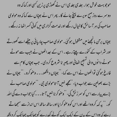
موجو 
بہت 
خوش 
ہوا۔ 
جلدی 
جلدی 
اس 
نے 
گھوڑی 
پر 
زین 
کسی 
اور 
کہا 
کہ 
وہ 
دوسرے 
روز 
صبح 
سویرے 
پہنچ 
جائے 
گا۔ 
پھر 
اس 
نے 
جیناں 
سے 
کہا 
کہ 
وہ 
مولوی 
صاحب 
کی 
ہر 
آسائش 
کا 
خیال 
رکھے 
اور 
خدمت 
گزاری 
میں 
کوئی 
کسر 
اٹھا 
نہ 
رکھے۔ 
جیناں 
برتن 
مانجھنے 
میں 
مشغول 
ہوگئی۔ 
مولوی 
صاحب 
چارپائی 
پر 
بیٹھے 
اسے 
گھورتے 
اور 
شراب 
کے 
کٹورے 
پیتے 
رہے۔ 
اس 
کے 
بعد 
انھوں 
نے 
جیب 
سے 
موٹے 
موٹے 
دانوں 
والی 
تسبیح 
اٹھائی 
اور 
پھیرنا 
شروع 
کردی۔ 
جب 
جیناں 
کام 
سے 
فارغ 
ہوگئی 
تو 
انھوں 
نے 
اس 
سے 
کہا،’’جیناں 
دیکھو۔۔۔ 
وضو 
کرو۔‘‘ 
جیناں 
نے 
بڑے 
بھولپن 
سے 
جواب 
دیا،’’مجھے 
نہیں 
آتا 
مولوی 
جی۔‘‘ 
مولوی 
صاحب 
نے 
بڑے 
پیار 
سے 
اس 
کو 
سرزنش 
کی،’’وضو 
کرنا 
نہیں 
آتا۔۔۔کیا 
جواب 
دے 
گی 
اللہ 
کو۔‘‘ 
یہ 
کہہ 
کر 
وہ 
اٹھے 
اور 
اس 
کو 
و 
ضو 
کرایا 
اور 
ساتھ 
ساتھ 
اس 
انداز 
سے 
سمجھاتے 
رہے 
کہ 
وہ 
اس 
کے 
بدن 
کے 
ایک 
ایک 
کونے 
کھدرے 
کو 
جھانک 
جھانک 
کر 
دیکھ 