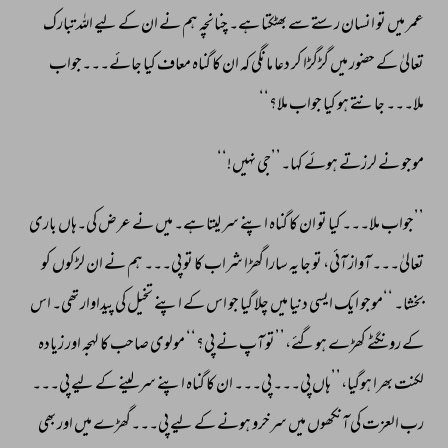
عمر 
میں 
تو 
انسان 
رستے 
سے 
بھٹکتا 
ہے۔ 
چنانچہ 
ہم 
نے 
ان 
کے 
لیے 
اللہ 
تبارک 
تعالیٰ 
کے 
حضور 
میں 
گڑگڑا 
کر 
دعا 
مانگی 
کہ 
ان 
کا 
گناہ 
معاف 
کیا 
جائے۔۔۔جواب 
ملا۔۔۔ 
جانتے 
ہو 
کیا 
جواب 
ملا؟‘‘ 
موجو 
نے 
لرزتے 
ہوئے 
کہا۔’’جی 
نہیں!‘‘ 
’’جواب 
ملا۔۔۔ 
کیا 
تو 
ان 
کا 
گناہ 
اپنے 
سر 
لیتا 
ہے۔ 
میں 
نے 
عرض 
کی۔ہاں 
باری 
تعالیٰ۔۔۔ 
آواز 
آئی، 
تو 
جا 
یہ 
سارا 
گھڑا 
شراب 
کا 
تو 
پی۔۔۔ 
ہم 
نے 
ان 
لڑکوں 
کو 
بخشا۔ 
‘‘موجو 
ایک 
ایسی 
دنیا 
میں 
چلا 
گیا 
جو 
اس 
کے 
اپنے 
تخیل 
کی 
پیداوار 
تھی۔ 
اس 
کے 
رونگٹے 
کھڑے 
ہوگئے،’’تو 
آپ 
نے 
پی؟‘‘ 
مولوی 
صاحب 
کا 
لہجہ 
اور 
زیادہ 
لکنت 
بھرا 
ہوگیا،’’ہاں 
پی۔۔۔ 
پی۔۔۔ 
ان 
کا 
گناہ 
اپنے 
سرلینے 
کے 
لیے 
پی۔۔۔ 
رب 
العزت 
کی 
آنکھوں 
میں 
سرخرو 
ہونے 
کے 
لیے 
پی۔۔۔گھڑے 
میں 
اور 
بھی 