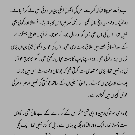
اب 
وقت 
ہو 
چکا 
تھا 
کہ 
گھر 
سے 
اس 
کی 
اکلوتی 
لڑکی 
جیناں 
روٹی 
لسی 
لے 
کر 
آجائے۔ 
وہ 
ٹھیک 
وقت 
پر 
پہنچ 
جاتی 
تھی۔ 
حالانکہ 
گھر 
میں 
اس 
کا 
ہاتھ 
بٹانے 
والا 
اور 
کوئی 
بھی 
نہیں 
تھا۔ 
اس 
کی 
ماں 
تھی 
جس 
کو 
دو 
سال 
ہوئے 
موجو 
نے 
ایک 
طویل 
جھگڑے 
کے 
بعد 
انتہائی 
غصے 
میں 
طلاق 
دے 
دی 
تھی۔ 
اس 
کی 
جوان 
اکلوتی 
بیٹی 
جیناں 
بڑی 
فرماں 
بردار 
لڑکی 
تھی۔ 
وہ 
اپنے 
باپ 
کا 
بہت 
خیال 
رکھتی 
تھی۔ 
گھر 
کا 
کاج 
جو 
اتنا 
زیادہ 
نہیں 
تھا، 
بڑی 
مستعدی 
سے 
کرتی 
تھی 
کہ 
جو 
خالی 
وقت 
ملے 
اس 
میں 
چرخہ 
چلائے 
اور 
پونیاں 
کاتے۔ 
یا 
اپنی 
سہیلیوں 
کے 
ساتھ 
جو 
گنتی 
کی 
تھیں 
ادھر 
ادھر 
کی 
خوش 
گپیوں 
میں 
گزاردے۔ 
چوہدری 
موجو 
کی 
زمین 
واجبی 
تھی 
مگر 
اس 
کے 
گزارے 
کے 
لیے 
کافی 
تھی۔ 
گاؤں 
بہت 
چھوٹا 
تھا۔ 
ایک 
دور 
افتادہ 
جگہ 
پر 
جہاں 
سے 
ریل 
کا 
گزر 
نہیں 
تھا، 
ایک 
کچی 