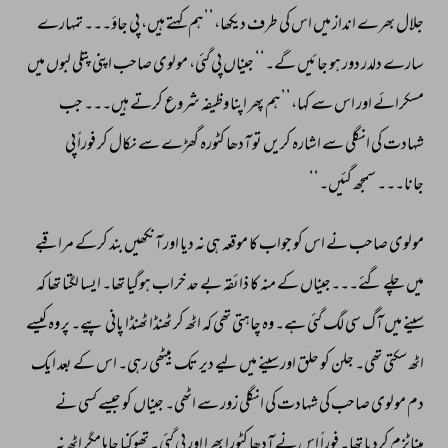
جلال 
بھرے 
انداز 
میں 
اس 
کی 
طرف 
دیکھا،’’ہم 
کہتے 
ہیں، 
پی 
جاؤ۔۔۔ 
تمہارے 
سارے 
دلدر 
دور 
ہو 
جائیں 
گے۔‘‘ 
جیناں 
پی 
گئی، 
مولوی 
صاحب 
اپنی 
پتلی 
لبوں 
میں 
مسکرائے 
اور 
اس 
سے 
کہا،’’ہم 
پھر 
اپنا 
وظیفہ 
شروع 
کرتے 
ہیں۔۔۔ 
جب 
شہادت 
کی 
انگلی 
سے 
اشارہ 
کریں 
تو 
آدھا 
کٹورہ 
گھڑے 
سے 
نکال 
کر 
فوراً 
پی 
جانا۔۔۔ 
سمجھ 
گئیں۔‘‘ 
مولوی 
صاحب 
نے 
اس 
کو 
جواب 
کا 
موقعہ 
ہی 
نہ 
دیا 
اور 
آنکھیں 
بند 
کرکے 
مراقبے 
میں 
چلے 
گئے۔۔۔جیناں 
کے 
منہ 
کا 
ذائقہ 
بے 
حد 
خراب 
ہوگیا 
تھا۔ 
ایسا 
لگتا 
تھا 
کہ 
سینے 
میں 
آگ 
سی 
لگ 
گئی 
ہے۔ 
وہ 
چاہتی 
تھی 
کہ 
اٹھ 
کر 
ٹھنڈا 
ٹھنڈا 
پانی 
پیے۔ 
پر 
وہ 
کیسے 
اٹھ 
سکتی 
تھی۔ 
جلن 
کو 
حلق 
اور 
سینے 
میں 
لیے 
دیر 
تک 
بیٹھی 
رہی۔ 
اس 
کے 
بعد 
ایک 
دم 
مولوی 
صاحب 
کی 
شہادت 
کی 
انگلی 
زور 
سے 
اٹھی۔ 
جیناں 
کو 
جیسے 
کسی 
نے 
ہپناٹزم 
کردیا 
تھا۔ 
فوراً 
اس 
نے 
آدھا 
کٹورا 
بھرا 
اور 
پی 
گئی۔ 
تھوکنا 
چاہا 
مگر 
اٹھ 
نہ 