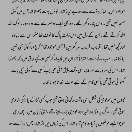
ہیں، 
جن 
کے 
احکام 
ماننا 
فرض 
ہے 
اور 
قرآن 
پاک 
خدا 
کا 
کلام 
ہے 
جو 
محمدؐ 
پر 
نازل 
ہوا 
اور 
بس۔نماز 
روزے 
سے 
وہ 
بے 
نیاز 
تھا۔ 
گاؤں 
بہت 
چھوٹا 
تھا 
جس 
میں 
کوئی 
مسجد 
نہیں 
تھی۔ 
دس 
پندرہ 
گھر 
تھے۔ 
وہ 
بھی 
ایک 
دوسرے 
سے 
دور 
دور۔ 
لوگ 
اللہ 
اللہ 
کرتے 
تھے۔ 
ان 
کے 
دل 
میں 
اس 
ذات 
پاک 
کا 
خوف 
تھا 
مگر 
اس 
سے 
زیادہ 
اور 
کچھ 
نہیں 
تھا۔ 
قریب 
قریب 
ہر 
گھر 
میں 
قرآن 
موجود 
تھامگر 
پڑھنا 
کوئی 
بھی 
نہیں 
جانتا 
تھا۔ 
سب 
نے 
اسے 
احتراماً 
جزدان 
میں 
لپیٹ 
کر 
کسی 
اونچے 
طاق 
میں 
رکھ 
چھوڑا 
تھا۔ 
اس 
کی 
ضرورت 
صرف 
اسی 
وقت 
پیش 
آتی 
تھی 
جب 
کسی 
سے 
کوئی 
سچی 
بات 
کہلوانی 
ہوتی 
تھی 
یا 
کسی 
کام 
کے 
لیے 
حلف 
اٹھانا 
ہوتا 
تھا۔ 
گاؤں 
میں 
مولوی 
کی 
شکل 
اسی 
وقت 
دکھائی 
دیتی 
تھی 
جب 
کسی 
لڑکے 
یا 
لڑکی 
شادی 
ہوتی 
تھی۔ 
مرگ 
پر 
جنازہ 
وغیرہ 
وہ 
خود 
ہی 
پڑھ 
لیتے 
تھے،اپنی 
زبان 
میں۔چوہدری 
موجو 
ایسے 
موقعوں 
پر 
زیادہ 
کام 
آتا 
تھا۔ 
اس 
کی 
زبان 
میں 
اثر 
تھا۔جس 
انداز 
سے 
وہ 