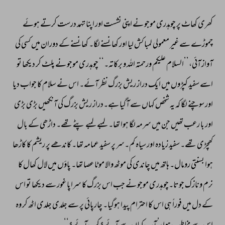
کھری 
کھاٹ 
پر 
چوہدری 
موجو 
نے 
اپنی 
نشست 
اور 
اپنا 
تہمد 
درست 
کرتے 
ہوئے 
چموڑے 
سے 
غیر 
معمولی 
لمبا 
کش 
لیا 
اور 
کھانسنے 
لگا۔ 
کھانسنے 
کے 
دوران 
میں 
کسی 
کی 
آواز 
آئی،’’السلام 
علیکم 
ورحمتہ 
اللہ 
و 
برکاتہ۔‘‘ 
چوہدری 
موجو 
نے 
پلٹ 
کر 
دیکھا 
تو 
اسے 
سفید 
کپڑوں 
میں 
ایک 
دراز 
ریش 
بزرگ 
نظر 
آئے۔ 
اس 
نے 
سلام 
کا 
جواب 
دیا 
اور 
سوچنے 
لگا 
کہ 
یہ 
شخص 
کہاں 
سے 
آگیا 
ہے۔دراز 
ریش 
بزرگ 
کی 
آنکھیں 
بڑی 
بڑی 
اور 
با 
رعب 
تھیں 
جن 
میں 
سرمہ 
لگا 
ہوا 
تھا۔ 
لمبے 
لمبے 
پٹے 
تھے۔ 
داڑھی 
کے 
بال 
کھچڑی 
تھے۔ 
سفید 
زیادہ 
اور 
سیاہ 
کم۔سر 
پر 
سفید 
عمامہ 
تھا۔ 
کاندھے 
پر 
ریشم 
کا 
کاڑھا 
ہوا 
بسنتی 
رومال۔ 
ہاتھ 
میں 
چاندی 
کی 
موٹھ 
والا 
موٹا 
عصا 
تھا۔ 
پاؤں 
میں 
لال 
کھال 
کا 
نرم 
ونازک 
جوتا۔چوہدری 
موجو 
نے 
جب 
اس 
بزرگ 
کا 
سراپا 
غور 
سے 
دیکھا 
تو 
اس 
کے 
دل 
میں 
فوراً 
ہی 
اس 
کا 
احترام 
پیدا 
ہوگیا۔ 
چارپائی 
پر 
سے 
جلدی 
جلدی 
اٹھ 
کر 
وہ 