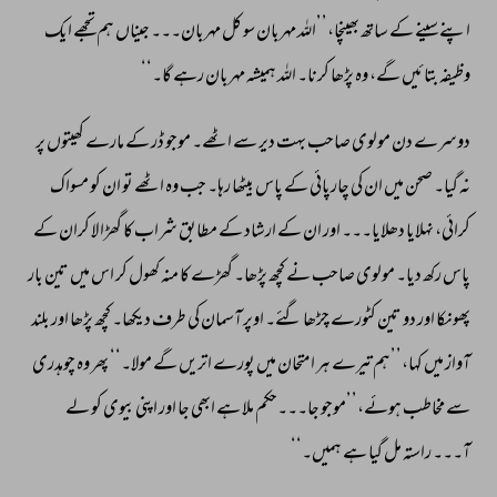
اپنے 
سینے 
کے 
ساتھ 
بھینچا،’’اللہ 
مہربان 
سو 
کل 
مہربان۔۔۔ 
جیناں 
ہم 
تجھے 
ایک 
وظیفہ 
بتائیں 
گے، 
وہ 
پڑھا 
کرنا۔ 
اللہ 
ہمیشہ 
مہربان 
رہے 
گا۔‘‘ 
دوسرے 
دن 
مولوی 
صاحب 
بہت 
دیر 
سے 
اٹھے۔ 
موجو 
ڈر 
کے 
مارے 
کھیتوں 
پر 
نہ 
گیا۔ 
صحن 
میں 
ان 
کی 
چارپائی 
کے 
پاس 
بیٹھا 
رہا۔ 
جب 
وہ 
اٹھے 
تو 
ان 
کو 
مسواک 
کرائی، 
نہلایا 
دھلایا۔۔۔ 
اور 
ان 
کے 
ارشاد 
کے 
مطابق 
شراب 
کا 
گھڑا 
لا 
کران 
کے 
پاس 
رکھ 
دیا۔ 
مولوی 
صاحب 
نے 
کچھ 
پڑھا۔ 
گھڑے 
کا 
منہ 
کھول 
کر 
اس 
میں 
تین 
بار 
پھونکا 
اور 
دو 
تین 
کٹورے 
چڑھا 
گئے۔ 
اوپر 
آسمان 
کی 
طرف 
دیکھا۔ 
کچھ 
پڑھا 
اور 
بلند 
آواز 
میں 
کہا،’’ہم 
تیرے 
ہر 
امتحان 
میں 
پورے 
اتریں 
گے 
مولا۔‘‘ 
پھر 
وہ 
چوہدری 
سے 
مخاطب 
ہوئے،’’موجو 
جا۔۔۔حکم 
ملا 
ہے 
ابھی 
جا 
اور 
اپنی 
بیوی 
کو 
لے 
آ۔۔۔ 
راستہ 
مل 
گیا 
ہے 
ہمیں۔‘‘ 