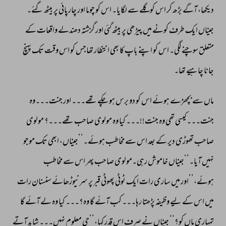
دیکھا، 
آگے 
بڑھ 
کر 
اس 
کو 
گلے 
سے 
لگایا۔ 
اس 
کو 
چوما 
اور 
چارپائی 
پر 
بیٹھ 
گئے۔ 
جیناں 
ایک 
طرف 
کونے 
میں 
پیڑھی 
پر 
بیٹھ 
گئی 
اور 
گزشتہ 
دھندلے 
واقعات 
کے 
متعلق 
سوچنے 
لگی۔ 
اس 
کو 
اپنے 
باپ 
کا 
بھی 
انتظار 
تھاجس 
کو 
اس 
وقت 
تک 
پہنچ 
جانا 
چاہیے 
تھا۔ 
ماں 
سے 
بچھڑے 
ہوئے 
اس 
کو 
دو 
برس 
ہو 
چکے 
تھے۔۔۔ 
اور 
جنت۔۔۔وہ 
جنت۔۔۔ 
کیسی 
تھی 
وہ 
جنت!!۔۔۔ 
کیا 
وہ 
مولوی 
صاحب 
تھے۔۔۔؟ 
مولوی 
صاحب 
تھوڑی 
دیر 
کے 
بعد 
اس 
سے 
مخاطب 
ہوئے۔’’جیناں، 
ابھی 
تک 
موجو 
نہیں 
آیا۔‘‘جیناں 
خاموش 
رہی۔مولوی 
صاحب 
پھر 
اس 
سے 
مخاطب 
ہوئے،’’اور 
میں 
ساری 
رات 
ایک 
ٹوٹی 
پھوٹی 
قبر 
پر 
سرنیوڑھائے 
سنسنان 
رات 
میں 
اس 
کے 
لیے 
وظیفہ 
پڑھتا 
رہا۔۔۔ 
کب 
آئے 
گا 
وہ؟۔۔۔ 
کیا 
وہ 
لے 
آئے 
گا 
تمہاری 
ماں 
کو؟‘‘ 
جیناں 
نے 
صرف 
اس 
قدر 
کہا،’’جی 
معلوم 
نہیں۔۔۔ 
شاید 
آتے 