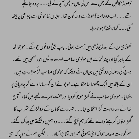
ڈھونڈنکالیں 
گے 
جس 
سے 
اس 
کی 
ماں 
واپس 
آجائے 
گی۔۔۔ 
پر 
وہ 
جا 
چکے 
تھے۔۔۔اب 
وہ 
راستہ 
ڈھونڈے 
والا 
کون 
تھا۔ 
جیناں 
خاموشی 
سے 
پیڑھی 
پر 
بیٹھ 
گئی۔۔۔ 
کھانا 
ٹھنڈا 
ہوتا 
رہا۔ 
تھوڑی 
دیر 
کے 
بعد 
ڈیوڑھی 
میں 
آہٹ 
ہوئی۔ 
باپ 
بیٹی 
دونوں 
چونکے۔ 
موجو 
اٹھ 
کے 
باہر 
گیا 
اور 
چند 
لمحات 
میں 
مولوی 
صاحب 
اور 
وہ 
دونوں 
اندر 
صحن 
میں 
تھے۔ 
دیے 
کی 
دھندلی 
روشنی 
میں 
جیناں 
نے 
دیکھا 
کہ 
مولوی 
صاحب 
لڑکھڑا 
رہے 
ہیں۔ 
ان 
کے 
ہاتھ 
میں 
ایک 
چھوٹا 
سا 
مٹکا 
ہے۔موجو 
نے 
ان 
کو 
سہارا 
دے 
کر 
چارپائی 
پر 
بٹھایا۔ 
مولوی 
صاحب 
نے 
گھڑا 
موجو 
کو 
دیا 
اور 
لکنت 
بھرے 
لہجے 
میں 
کہا،’’آج 
خدا 
نے 
ہمارا 
بہت 
کڑا 
امتحان 
لیا۔۔۔ 
تمہارے 
گاؤں 
کے 
دو 
لڑکے 
شراب 
کا 
گھڑا 
نکال 
کر 
پینے 
والے 
تھے 
کہ 
ہم 
پہنچ 
گئے۔۔۔ 
وہ 
ہمیں 
دیکھتے 
ہی 
بھاگ 
گئے۔ 
ہم 
کو 
بہت 
صدمہ 
ہوا 
کہ 
اتنی 
چھوٹی 
عمر 
اور 
اتنا 
بڑا 
گناہ۔۔۔ 
لیکن 
ہم 
نے 
سوچا 
کہ 
اسی 