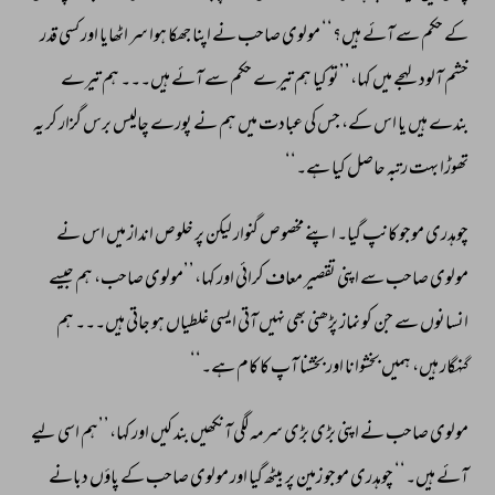
کے 
حکم 
سے 
آئے 
ہیں؟‘‘ 
مولوی 
صاحب 
نے 
اپنا 
جھکا 
ہوا 
سر 
اٹھایا 
اور 
کسی 
قدر 
خشم 
آلود 
لہجے 
میں 
کہا،’’تو 
کیا 
ہم 
تیرے 
حکم 
سے 
آئے 
ہیں۔۔۔ 
ہم 
تیرے 
بندے 
ہیں 
یا 
اس 
کے، 
جس 
کی 
عبادت 
میں 
ہم 
نے 
پورے 
چالیس 
برس 
گزار 
کر 
یہ 
تھوڑا 
بہت 
رتبہ 
حاصل 
کیا 
ہے۔‘‘ 
چوہدری 
موجو 
کانپ 
گیا۔ 
اپنے 
مخصوص 
گنوار 
لیکن 
پر 
خلوص 
انداز 
میں 
اس 
نے 
مولوی 
صاحب 
سے 
اپنی 
تقصیر 
معاف 
کرائی 
اور 
کہا،’’مولوی 
صاحب، 
ہم 
جیسے 
انسانوں 
سے 
جن 
کو 
نماز 
پڑھنی 
بھی 
نہیں 
آتی 
ایسی 
غلطیاں 
ہو 
جاتی 
ہیں۔۔۔ 
ہم 
گنہگار 
ہیں، 
ہمیں 
بخشوانا 
اور 
بخشنا 
آپ 
کا 
کام 
ہے۔‘‘ 
مولوی 
صاحب 
نے 
اپنی 
بڑی 
بڑی 
سرمہ 
لگی 
آنکھیں 
بند 
کیں 
اور 
کہا،’’ہم 
اسی 
لیے 
آئے 
ہیں۔‘‘ 
چوہدری 
موجو 
زمین 
پر 
بیٹھ 
گیا 
اور 
مولوی 
صاحب 
کے 
پاؤں 
دبانے 