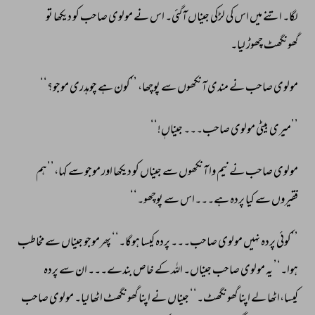
لگا۔ 
اتنے 
میں 
اس 
کی 
لڑکی 
جیناں 
آگئی۔ 
اس 
نے 
مولوی 
صاحب 
کو 
دیکھا 
تو 
گھونگھٹ 
چھوڑ 
لیا۔ 
مولوی 
صاحب 
نے 
مندی 
آنکھوں 
سے 
پوچھا، 
’’کون 
ہے 
چوہدری 
موجو؟‘‘ 
’’میری 
بیٹی 
مولوی 
صاحب۔۔۔ 
جیناںٖ!‘‘ 
مولوی 
صاحب 
نے 
نیم 
وا 
آنکھوں 
سے 
جیناں 
کو 
دیکھا 
اور 
موجو 
سے 
کہا،’’ہم 
فقیروں 
سے 
کیا 
پردہ 
ہے۔۔۔اس 
سے 
پوچھو۔‘‘ 
’’کوئی 
پردہ 
نہیں 
مولوی 
صاحب۔۔۔ 
پردہ 
کیسا 
ہوگا۔‘‘ 
پھرموجو 
جیناں 
سے 
مخاطب 
ہوا۔‘’ 
یہ 
مولوی 
صاحب 
جیناں۔ 
اللہ 
کے 
خاص 
بندے۔۔۔ 
ان 
سے 
پردہ 
کیسا،اٹھا 
لے 
اپنا 
گھونگھٹ۔‘‘ 
جیناں 
نے 
اپنا 
گھونگھٹ 
اٹھا 
لیا۔ 
مولوی 
صاحب 