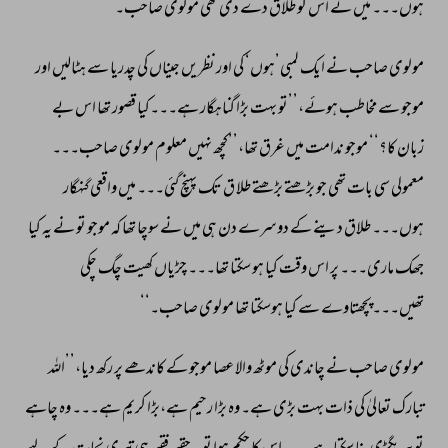
ہوں۔۔۔ 
میں 
نے 
اس 
کو 
طلاق 
دے 
دی 
تھی 
مولوی 
صاحب۔‘‘ 
مولوی 
صاحب 
نے 
ایک 
لمبی’ہوں‘ 
کی 
اور 
نظریں 
جیناں 
کی 
چدریا 
سے 
ہٹالیں 
اور 
موجو 
سے 
مخاطب 
ہوئے،’’تو 
بہت 
بڑا 
گناہگار 
ہے۔۔۔کیا 
قصور 
تھا 
اس 
بے 
زبان 
کا؟‘‘ 
موجو 
ندامت 
میں 
غرق 
تھا،’’کچھ 
نہیں 
معلوم 
مولوی 
صاحب۔۔۔ 
معمولی 
سی 
بات 
تھی 
جو 
بڑھتے 
بڑھتے 
طلا 
ق 
تک 
پہنچ 
گئی۔۔۔ 
میں 
واقعی 
گنہگار 
ہوں۔۔۔ 
طلاق 
دینے 
کے 
دوسرے 
دن 
ہی 
میں 
نے 
سوچا 
تھا 
کہ 
موجو 
تو 
نے 
یہ 
کیا 
جھک 
ماری۔۔۔ 
پر 
اس 
وقت 
کیا 
ہو 
سکتا 
تھا۔۔۔ 
چڑیاں 
کھیت 
چگ 
چکی 
تھیں۔۔۔پچھتاوے 
سے 
کیا 
ہوسکتا 
تھا 
مولوی 
صاحب۔‘‘ 
مولوی 
صاحب 
نے 
چاندی 
کی 
موٹھ 
والا 
عصا 
موجو 
کے 
کاندھے 
پر 
رکھ 
دیا،’’اللہ 
تبارک 
تعالیٰ 
کی 
ذات 
بہت 
بڑی 
ہے۔ 
وہ 
بڑا 
رحیم 
ہے،بڑا 
کریم 
ہے۔۔۔ 
وہ 
چاہے 