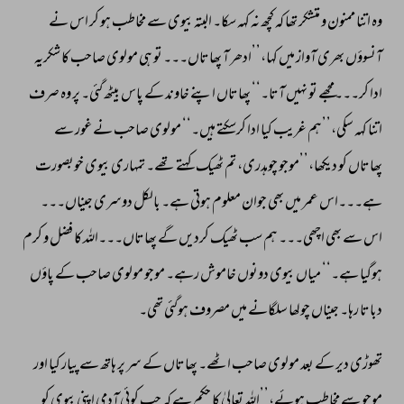
وہ 
اتنا 
ممنون 
و 
متشکر 
تھا 
کہ 
کچھ 
نہ 
کہہ 
سکا۔ 
البتہ 
بیوی 
سے 
مخاطب 
ہو 
کر 
اس 
نے 
آنسوؤں 
بھری 
آواز 
میں 
کہا،’’ادھر 
آ 
پھاتاں۔۔۔ 
تو 
ہی 
مولوی 
صاحب 
کا 
شکریہ 
ادا 
کر۔۔۔مجھے 
تو 
نہیں 
آتا۔‘‘ 
پھاتاں 
اپنے 
خاوند 
کے 
پاس 
بیٹھ 
گئی۔ 
پر 
وہ 
صرف 
اتنا 
کہہ 
سکی،’’ہم 
غریب 
کیا 
ادا 
کرسکتے 
ہیں۔‘‘ 
مولوی 
صاحب 
نے 
غور 
سے 
پھاتاں 
کو 
دیکھا،’’موجو 
چوہدری، 
تم 
ٹھیک 
کہتے 
تھے۔ 
تمہاری 
بیوی 
خوبصورت 
ہے۔۔۔اس 
عمر 
میں 
بھی 
جوان 
معلوم 
ہوتی 
ہے۔ 
بالکل 
دوسری 
جیناں۔۔۔ 
اس 
سے 
بھی 
اچھی۔۔۔ 
ہم 
سب 
ٹھیک 
کردیں 
گے 
پھاتاں۔۔۔اللہ 
کا 
فضل 
و 
کرم 
ہوگیا 
ہے۔‘‘ 
میاں 
بیوی 
دونوں 
خاموش 
رہے۔ 
موجو 
مولوی 
صاحب 
کے 
پاؤں 
دباتا 
رہا۔ 
جیناں 
چولھا 
سلگانے 
میں 
مصروف 
ہوگئی 
تھی۔ 
تھوڑی 
دیر 
کے 
بعد 
مولوی 
صاحب 
اٹھے۔ 
پھاتاں 
کے 
سر 
پر 
ہاتھ 
سے 
پیار 
کیا 
اور 
موجو 
سے 
مخاطب 
ہوئے،’’اللہ 
تعالیٰ 
کا 
حکم 
ہے 
کہ 
جب 
کوئی 
آدمی 
اپنی 
بیوی 
کو 