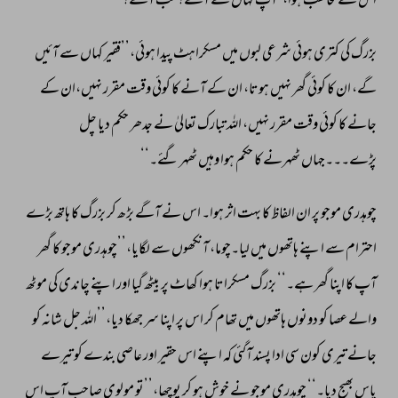
اس 
سے 
مخاطب 
ہوا،’ 
آپ 
کہاں 
سے 
آئے؟ 
کب 
آئے؟‘‘ 
بزرگ 
کی 
کتری 
ہوئی 
شرعی 
لبوں 
میں 
مسکراہٹ 
پیدا 
ہوئی،’’فقیر 
کہاں 
سے 
آئیں 
گے، 
ان 
کا 
کوئی 
گھر 
نہیں 
ہوتا، 
ان 
کے 
آنے 
کا 
کوئی 
وقت 
مقرر 
نہیں،ان 
کے 
جانے 
کا 
کوئی 
وقت 
مقرر 
نہیں، 
اللہ 
تبارک 
تعالیٰ 
نے 
جدھر 
حکم 
دیا 
چل 
پڑے۔۔۔جہاں 
ٹھہرنے 
کا 
حکم 
ہوا 
وہیں 
ٹھہر 
گئے۔‘‘ 
چوہدری 
موجو 
پر 
ان 
الفاظ 
کا 
بہت 
اثر 
ہوا۔ 
اس 
نے 
آگے 
بڑھ 
کر 
بزرگ 
کا 
ہاتھ 
بڑے 
احترام 
سے 
اپنے 
ہاتھوں 
میں 
لیا۔چوما، 
آنکھوں 
سے 
لگایا،’’چوہدری 
موجو 
کا 
گھر 
آپ 
کا 
اپنا 
گھر 
ہے۔‘‘ 
بزرگ 
مسکراتا 
ہوا 
کھاٹ 
پر 
بیٹھ 
گیا 
اور 
اپنے 
چاندی 
کی 
موٹھ 
والے 
عصا 
کو 
دونوں 
ہاتھوں 
میں 
تھام 
کر 
اس 
پر 
اپنا 
سر 
جھکا 
دیا،’’اللہ 
جل 
شانہ 
کو 
جانے 
تیری 
کون 
سی 
ادا 
پسند 
آگئی 
کہ 
اپنے 
اس 
حقیر 
اور 
عاصی 
بندے 
کو 
تیرے 
پاس 
بھیج 
دیا۔‘‘ 
چوہدری 
موجو 
نے 
خوش 
ہو 
کر 
پوچھا،’’تو 
مولوی 
صاحب 
آپ 
اس 