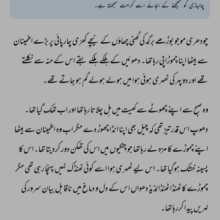
چالبازی کو سمجھنے کے بجائے اسے کرامت سمجھتا ہے۔
چودھری 
موجو 
بوڑھے 
برگد 
کی 
گھنی 
چھاؤں 
کے 
نیچے 
کھّری 
چارپائی 
پر 
بڑے 
اطمینان 
سے 
بیٹھا 
اپنا 
چموڑا 
پی 
رہا 
تھا۔ 
دھوئیں 
کے 
ہلکے 
ہلکے 
بقے 
اس 
کے 
منہ 
سے 
نکلتے 
تھے 
اور 
دوپہر 
کی 
ٹھہری 
ہوئی 
ہوا 
میں 
ہولے 
ہولے 
گم 
ہو 
جاتے 
تھے۔ 
وہ 
صبح 
سے 
اپنے 
چھوٹے 
سے 
کھیت 
میں 
ہل 
چلاتا 
رہا 
تھا 
اور 
اب 
تھک 
گیا 
تھا۔ 
دھوپ 
اس 
قدر 
تیز 
تھی 
کہ 
چیل 
بھی 
اپنا 
انڈا 
چھوڑ 
دے 
مگر 
اب 
وہ 
اطمینان 
سے 
بیٹھا 
اپنے 
چموڑے 
کا 
مزہ 
لے 
رہا 
تھا 
جو 
چٹکیوں 
میں 
اس 
کی 
تھکن 
دور 
کردیتا 
تھا۔اس 
کا 
پسینہ 
خشک 
ہوگیا 
تھا۔ 
اس 
لیے 
ٹھہری 
ہوا 
اسے 
کوئی 
ٹھنڈک 
نہیں 
پہنچا 
رہی 
تھی 
مگر 
چموڑے 
کا 
ٹھنڈا 
ٹھنڈا 
لذیذ 
دھواں 
اس 
کے 
دل 
و 
دماغ 
میں 
ناقابل 
بیان 
سرور 
کی 
لہریں 
پیدا 
کررہا 
تھا۔ 