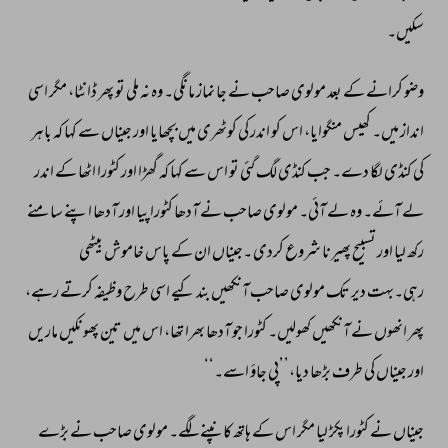
سکیں۔ 
وضو 
کرانے 
کے 
بعد 
مولوی 
صاحب 
نے 
جا 
نماز 
مانگی۔ 
وہ 
نہ 
ملی 
تو 
پھر 
ڈانٹا، 
مگر 
اسی 
انداز 
میں۔ 
کھیس 
منگوایا، 
اس 
کو 
اندر 
کی 
کوٹھری 
میں 
بچھایا 
اور 
جیناں 
سے 
کہا 
کہ 
باہر 
کی 
کنڈی 
لگا 
دے۔ 
جب 
کنڈی 
لگ 
گئی 
تو 
اس 
سے 
کہا 
کہ 
گھڑا 
اور 
کٹورا 
اٹھا 
کے 
اندر 
لے 
آئے۔ 
وہ 
لے 
آئی۔ 
مولوی 
صاحب 
نے 
آدھا 
کٹورا 
پیا 
اور 
آدھا 
اپنے 
سامنے 
رکھ 
لیا 
اور 
تسبیح 
پھیرنا 
شروع 
کردی 
۔جیناں 
ان 
کے 
پاس 
خاموش 
بیٹھی 
رہی۔بہت 
دیر 
تک 
مولوی 
صاحب 
آنکھیں 
بند 
کیے 
اسی 
طرح 
وظیفہ 
کرتے 
رہے، 
پھر 
انھوں 
نے 
آنکھیں 
کھولیں۔ 
کٹورا 
جو 
آدھا 
بھرا 
تھا، 
اس 
میں 
تین 
پھونکیں 
ماریں 
اور 
جیناں 
کی 
طرف 
بڑھا 
دیا،’’پی 
جاؤ 
اسے۔‘‘ 
جیناں 
نے 
کٹورا 
پکڑ 
لیا 
مگر 
اس 
کے 
ہاتھ 
کانپنے 
لگے۔ 
مولوی 
صاحب 
نے 
بڑے 