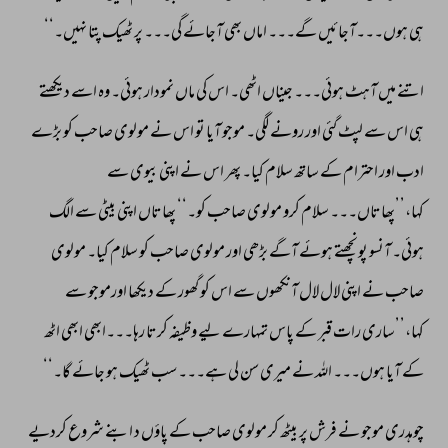
ہی 
ہوں۔۔۔آجائیں 
گے۔۔۔ 
اماں 
بھی 
آجائے 
گی۔۔۔ 
پر 
ٹھیک 
پتا 
نہیں۔‘‘ 
اتنے 
میں 
آہٹ 
ہوئی۔۔۔ 
جیناں 
اٹھی۔ 
اس 
کی 
ماں 
نمودار 
ہوئی۔ 
وہ 
اسے 
دیکھتے 
ہی 
اس 
سے 
لپٹ 
گئی 
اور 
رونے 
لگی۔ 
موجو 
آیا 
تو 
اس 
نے 
مولوی 
صاحب 
کو 
بڑے 
ادب 
اور 
احترام 
کے 
ساتھ 
سلام 
کیا۔ 
پھر 
اس 
نے 
اپنی 
بیوی 
سے 
کہا،’’پھاتاں۔۔۔ 
سلام 
کرو 
مولوی 
صاحب 
کو۔‘‘ 
پھاتاں 
اپنی 
بیٹی 
سے 
الگ 
ہوئی۔ 
آنسو 
پونچھتے 
ہوئے 
آگے 
بڑھی 
اور 
مولوی 
صاحب 
کو 
سلام 
کیا۔ 
مولوی 
صاحب 
نے 
اپنی 
لال 
لال 
آنکھوں 
سے 
اس 
کو 
گھور 
کے 
دیکھا 
اورموجو 
سے 
کہا،’’ساری 
رات 
قبر 
کے 
پاس 
تمہارے 
لیے 
وظیفہ 
کرتا 
رہا۔۔۔ابھی 
ابھی 
اٹھ 
کے 
آیا 
ہوں۔۔۔ 
اللہ 
نے 
میری 
سن 
لی 
ہے۔۔۔ 
سب 
ٹھیک 
ہو 
جائے 
گا۔‘‘ 
چوہدری 
موجو 
نے 
فرش 
پر 
بیٹھ 
کر 
مولوی 
صاحب 
کے 
پاؤں 
د 
ابنے 
شروع 
کردیے 