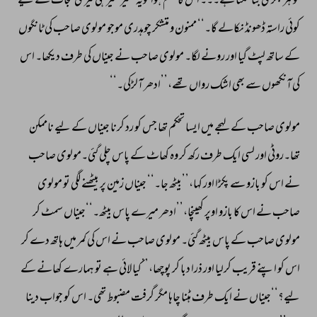
تو 
ہر 
بگڑی 
بنا 
سکتا 
ہے۔۔۔ 
اس 
کا 
حکم 
ہوا 
تویہ 
حقیر 
فقیر 
ہی 
تیری 
نجات 
کے 
لیے 
کوئی 
راستہ 
ڈھونڈ 
نکالے 
گا۔‘‘ 
ممنون 
و 
متشکر 
چوہدری 
موجو 
مولوی 
صاحب 
کی 
ٹانگوں 
کے 
ساتھ 
لپٹ 
گیا 
اور 
رونے 
لگا۔ 
مولوی 
صاحب 
نے 
جیناں 
کی 
طرف 
دیکھا۔ 
اس 
کی 
آنکھوں 
سے 
بھی 
اشک 
رواں 
تھے،’’ادھر 
آلڑکی۔‘‘ 
مولوی 
صاحب 
کے 
لہجے 
میں 
ایسا 
تحکم 
تھا 
جس 
کو 
رد 
کرنا 
جیناں 
کے 
لیے 
ناممکن 
تھا۔روٹی 
اور 
لسی 
ایک 
طرف 
رکھ 
کر 
وہ 
کھاٹ 
کے 
پاس 
چلی 
گئی۔مولوی 
صاحب 
نے 
اس 
کو 
بازو 
سے 
پکڑا 
اور 
کہا،’’بیٹھ 
جا۔‘‘ 
جیناں 
زمین 
پر 
بیٹھنے 
لگی 
تو 
مولوی 
صاحب 
نے 
اس 
کا 
بازو 
اوپر 
کھینچا،’’ادھر 
میرے 
پاس 
بیٹھ۔‘‘جیناں 
سمٹ 
کر 
مولوی 
صاحب 
کے 
پاس 
بیٹھ 
گئی۔ 
مولوی 
صاحب 
نے 
اس 
کی 
کمر 
میں 
ہاتھ 
دے 
کر 
اس 
کو 
اپنے 
قریب 
کرلیا 
اور 
ذرا 
دبا 
کر 
پوچھا،’’کیا 
لائی 
ہے 
تو 
ہمارے 
کھانے 
کے 
لیے؟‘‘جیناں 
نے 
ایک 
طرف 
ہٹنا 
چاہا 
مگر 
گرفت 
مضبوط 
تھی۔ 
اس 
کو 
جواب 
دینا 