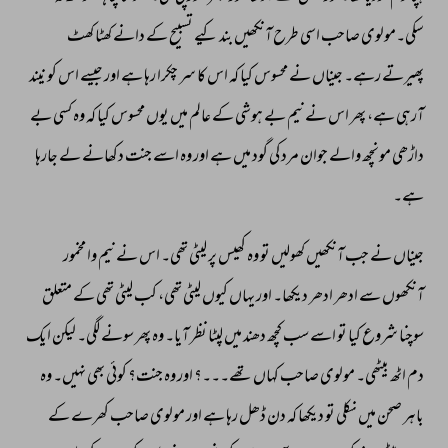
سکی۔مولوی 
صاحب 
اسی 
طرح 
آنکھیں 
بند 
کیے 
تسبیح 
کے 
دانے 
کھٹا 
کھٹ 
پھیرتے 
رہے۔ 
جیناں 
نے 
محسوس 
کیا 
کہ 
اس 
کا 
سر 
چکرا 
رہا 
ہے 
اور 
جیسے 
اس 
کو 
نیند 
آرہی 
ہے، 
پھر 
اس 
نے 
نیم 
بے 
ہوشی 
کے 
عالم 
میں 
یوں 
محسوس 
کیا 
کہ 
وہ 
کسی 
بے 
داڑھی 
مونچھ 
والے 
جوان 
مرد 
کی 
گود 
میں 
ہے 
اور 
وہ 
اسے 
جنت 
دکھانے 
لے 
جارہا 
ہے۔ 
جیناں 
نے 
جب 
آنکھیں 
کھولیں 
تو 
وہ 
کھیس 
پر 
لیٹی 
تھی۔ 
اس 
نے 
نیم 
وا 
مخمور 
آنکھوں 
سے 
ادھر 
ادھر 
دیکھا۔ 
اور 
یہاں 
کیوں 
لیٹی 
تھی، 
کب 
لیٹی 
تھی 
کے 
متعلق 
سوچنا 
شروع 
کیا 
تو 
اسے 
سب 
کچھ 
دھند 
میں 
لپٹا 
نظر 
آیا۔ 
وہ 
پھر 
سونے 
لگی۔ 
لیکن 
ایک 
دم 
اٹھ 
بیٹھی۔ 
مولوی 
صاحب 
کہاں 
تھے۔۔۔؟ 
اور 
وہ 
جنت؟ 
کوئی 
بھی 
نہیں۔ 
وہ 
باہر 
صحن 
میں 
نکلی 
تو 
دیکھا 
کہ 
دن 
ڈھل 
رہا 
ہے 
اور 
مولوی 
صاحب 
کھرے 
کے 