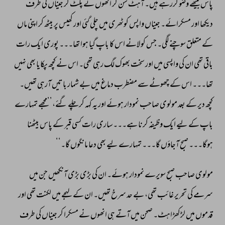
پاس 
بیٹھے 
وضو 
کررہے 
ہیں۔ 
آہٹ 
سن 
کر 
انھوں 
نے 
پلٹ 
کر 
جیناں 
کی 
طرف 
دیکھا 
اور 
مسکرائے۔ 
جیناں 
واپس 
کوٹھری 
میں 
چلی 
گئی 
اور 
کھیس 
پر 
بیٹھ 
کر 
اپنی 
ماں 
کے 
متعلق 
سوچنے 
لگی۔ 
جس 
کو 
لانے 
اس 
کا 
باپ 
گیا 
ہوا 
تھا۔۔۔ 
پوری 
ایک 
رات 
باقی 
تھی 
ان 
کی 
واپسی 
میں 
اور 
سخت 
بھوک 
لگ 
رہی 
تھی۔ 
اس 
نے 
کچھ 
پکایا 
بھی 
نہیں 
تھا۔۔۔ 
اس 
کے 
چھوٹے 
سے 
مضطرب 
دماغ 
میں 
بے 
شمار 
باتیں 
آرہی 
تھیں۔ 
کچھ 
دیر 
کے 
بعد 
مولوی 
صاحب 
نمودار 
ہوئے 
اور 
یہ 
کہہ 
کرچلے 
گئے،’’مجھے 
تمہارے 
باپ 
کے 
لیے 
ایک 
وظیفہ 
کرنا 
ہے۔۔۔ساری 
رات 
کسی 
قبر 
کے 
پاس 
بیٹھنا 
ہوگا۔۔۔ 
صبح 
آجاؤں 
گا۔۔۔ 
تمہارے 
لیے 
بھی 
دعا 
مانگوں 
گا۔‘‘ 
مولوی 
صاحب 
صبح 
سویرے 
نمودار 
ہوئے۔ 
ان 
کی 
بڑی 
بڑی 
آنکھیں 
جن 
میں 
سرمے 
کی 
تحریر 
غائب 
تھی، 
بے 
حد 
سرخ 
تھیں۔ 
ان 
کے 
لہجے 
میں 
لکنت 
تھی 
اور 
قدموں 
میں 
لڑکھڑاہٹ۔ 
صحن 
میں 
آتے 
ہی 
انھوں 
نے 
مسکرا 
کر 
جیناں 
کی 
طرف 