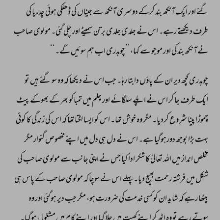
گئے 
اور 
ایک 
آنکھ 
بند 
کرکے 
دوسری 
آنکھ 
سے 
جیناں 
کی 
ڈھلکی 
ہوئی 
چدریا 
کی 
طرف 
دیکھتے 
رہے۔ 
اس 
نے 
جلدی 
جلدی 
برتن 
سمیٹے 
اور 
چلی 
گئی۔ 
مولوی 
صاحب 
نے 
آنکھ 
بند 
کی 
اور 
موجو 
سے 
کہا،’’چوہدری 
اب 
ہم 
سوئیں 
گے۔‘‘ 
چوہدری 
کچھ 
دیر 
ان 
کے 
پاؤں 
دابتا 
رہا۔ 
جب 
اس 
نے 
دیکھا 
کہ 
وہ 
سو 
گئے 
ہیں 
تو 
ایک 
طرف 
جا 
کر 
اس 
نے 
اپلے 
سلگائے 
اور 
چلم 
میں 
تمباکو 
بھر 
کے 
بھوکے 
پیٹ 
چموڑا 
پینا 
شروع 
کردیا۔ 
مگر 
وہ 
خوش 
تھا۔ 
اس 
کو 
ایسا 
لگتا 
تھا 
کہ 
اس 
کی 
زندگی 
کا 
کوئی 
بہت 
بڑا 
بوجھ 
دورہوگیا 
ہے۔ 
اس 
نے 
دل 
ہی 
دل 
میں 
اپنے 
مخصوص 
گنوار 
مگر 
مخلص 
انداز 
میں 
اللہ 
تعالیٰ 
کا 
شکر 
ادا 
کیا 
جس 
نے 
اپنی 
جانب 
سے 
مولوی 
صاحب 
کی 
شکل 
میں 
فرشتہ 
رحمت 
بھیج 
دیا۔ 
پہلے 
اس 
نے 
سوچا 
کہ 
مولوی 
صاحب 
کے 
پاس 
ہی 
بیٹھا 
رہے 
کہ 
شاید 
ان 
کو 
کسی 
خدمت 
کی 
ضرورت 
ہو، 
مگر 
جب 
دیر 
ہوگئی 
اور 
وہ 
سوتے 
رہے 
تو 
وہ 
اٹھ 
کر 
اپنے 
کھیت 
میں 
چلا 
گیا 
اور 
اپنے 
کام 
میں 
مشغول 
ہوگیا۔ 