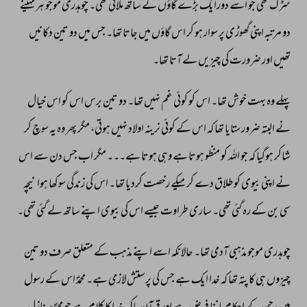
سڑک 
تھی 
جو 
اسے 
دورایک 
بڑے 
گاؤں 
کے 
ساتھ 
ملاتی 
تھی۔ 
چوہدری 
موجو 
ہر 
مہینے 
دو 
مرتبہ 
اپنی 
گھوڑی 
پر 
سوار 
ہو 
کر 
اس 
گاؤں 
میں 
جاتا 
تھا۔ 
جس 
میں 
دو 
تین 
دکانیں 
تھیں 
اور 
ضرورت 
کی 
چیزیں 
لے 
آتا 
تھا۔ 
پہلے 
وہ 
بہت 
خوش 
تھا۔ 
اس 
کو 
کوئی 
غم 
نہیں 
تھا۔ 
دو 
تین 
برس 
اس 
کو 
اس 
خیال 
نے 
البتہ 
ضرور 
ستایا 
تھا 
کہ 
اس 
کے 
کوئی 
نرینہ 
اولاد 
نہیں 
ہوتی، 
مگر 
پھر 
وہ 
یہ 
سوچ 
کر 
شاکر 
ہوگیا 
کہ 
جو 
اللہ 
کو 
منظو 
ہوتا 
ہے 
وہی 
ہوتا 
ہے۔۔۔ 
مگر 
اب 
جس 
دن 
سے 
اس 
نے 
اپنی 
بیوی 
کو 
طلاق 
دے 
کر 
میکے 
رخصت 
کردیا 
تھا۔ 
اس 
کی 
زندگی 
سوکھا 
ہوا 
نیچہ 
سی 
بن 
کے 
رہ 
گئی 
تھی۔ 
ساری 
طراوت 
جیسے 
اس 
کی 
بیوی 
اپنے 
ساتھ 
لے 
گئی 
تھی۔ 
چوہدری 
موجو 
مذہبی 
آدمی 
تھا۔ 
حالانکہ 
اسے 
اپنے 
مذہب 
کے 
متعلق 
صرف 
دو 
تین 
چیزوں 
ہی 
کا 
پتہ 
تھا 
کہ 
خدا 
ایک 
ہے 
جس 
کی 
پرستش 
لازمی 
ہے۔ 
محمدؐ 
اس 
کے 
رسول 