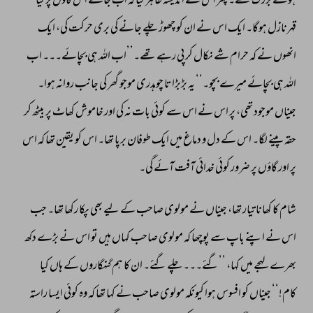
ہوئے 
بزرگ 
تھے۔ 
پھر 
اس 
نے 
اندیشہ 
ظاہر 
کیا 
کہ 
اب 
جانے 
اس 
گاؤں 
پر 
کیا 
قہرنازل 
ہوگا۔ 
ایک 
اس 
نے 
ان 
کو 
چھوڑ 
چلے 
جانے 
کی 
بری 
حرکت 
کی، 
ایک 
انھوں 
نے 
کہ 
حرام 
شے 
نکال 
کر 
پی 
رہے 
تھے۔’’اب 
اللہ 
ہی 
بچائے۔۔۔ 
اب 
اللہ 
ہی 
بچائے 
میرے 
بچو۔‘‘ 
یہ 
بڑبڑاتا 
چوہدری 
موجو 
گھر 
کی 
جانب 
روانہ 
ہوا۔ 
جیناں 
موجود 
تھی، 
پر 
اس 
نے 
اس 
سے 
کوئی 
بات 
نہ 
کی 
اور 
خاموش 
کھاٹ 
پر 
بیٹھ 
کر 
حقہ 
پینے 
لگا۔ 
اس 
کے 
دل 
و 
دماغ 
میں 
ایک 
طوفان 
برپا 
تھا۔ 
اس 
کو 
یقین 
تھا 
کہ 
اس 
پر 
اور 
گاؤں 
پر 
ضرور 
کوئی 
خدائی 
آفت 
آئے 
گی۔ 
شام 
کا 
کھانا 
تیار 
تھا، 
جیناں 
نے 
مولوی 
صاحب 
کے 
لیے 
بھی 
پکا 
رکھا 
تھا۔ 
جب 
اس 
نے 
اپنے 
باپ 
سے 
پوچھا 
کہ 
مولوی 
صاحب 
کہاں 
ہیں 
تو 
اس 
نے 
بڑے 
دکھ 
بھرے 
لہجے 
میں 
کہا، 
’’گئے۔۔۔ 
چلے 
گئے۔ 
ان 
کا 
ہم 
گنہگاروں 
کے 
ہاں 
کیا 
کام!‘‘ 
جیناں 
کو 
افسوس 
ہوا 
کیونکہ 
مولوی 
صاحب 
نے 
کہا 
تھا 
کہ 
وہ 
کوئی 
ایسا 
راستہ 