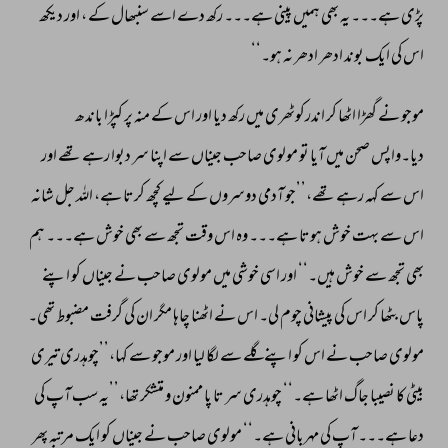
پڑی 
ہے۔۔۔ 
یہ 
بھی 
ہمیں 
پینی 
ہے۔۔۔ 
رکھ 
دے 
اسے 
سنبھال 
کے 
، 
اور 
دیکھ 
اس 
کی 
ایک 
بوند 
ادھر 
ادھر 
نہ 
ہو۔‘‘ 
موجو 
نے 
گھڑا 
اٹھا 
کر 
اندرکوٹھری 
میں 
رکھ 
دیا 
اور 
اس 
کے 
منہ 
پر 
کپڑا 
باندھ 
دیا۔واپس 
صحن 
میں 
آیا 
تو 
مولوی 
صاحب 
جیناں 
سے 
اپنا 
سر 
دبوا 
رہے 
تھے 
اور 
اس 
سے 
کہہ 
رہے 
تھے،’’جو 
آدمی 
دوسروں 
کے 
لیے 
کچھ 
کرتا 
ہے، 
اللہ 
جل 
شانہ 
اس 
سے 
بہت 
خوش 
ہوتا 
ہے۔۔۔ 
وہ 
اس 
وقت 
تجھ 
سے 
بھی 
خوش 
ہے۔۔۔ 
ہم 
بھی 
تجھ 
سے 
خوش 
ہیں۔‘‘ 
اور 
اسی 
خوشی 
میں 
مولوی 
صاحب 
نے 
جیناں 
کو 
اپنے 
پاس 
بٹھا 
کر 
اس 
کی 
پیشانی 
چوم 
لی۔ 
اس 
نے 
اٹھنا 
چاہا 
مگر 
ان 
کی 
گرفت 
مضبوط 
تھی۔ 
مولوی 
صاحب 
نے 
اس 
کو 
اپنے 
گلے 
سے 
لگا 
لیا 
اور 
موجو 
سے 
کہا،’’چوہدری 
تیری 
بیٹی 
کا 
نصیبا 
جاگ 
اٹھا 
ہے۔‘‘ 
چوہدری 
سر 
تا 
پا 
ممنون 
و 
متشکر 
تھا،’’یہ 
سب 
آپ 
کی 
دعا 
ہے۔۔۔ 
آپ 
کی 
مہربانی 
ہے۔‘‘ 
مولوی 
صاحب 
نے 
جیناں 
کو 
ایک 
مرتبہ 
پھر 