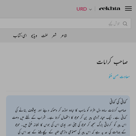
URD
شاعر
شعر
لغت
ویڈیو
ای-کتاب
صاحب کرامات
سعادت حسن منٹو
کہانی کی کہانی
صاحب کرامات سادہ دل افراد کو مذہب کا لبادہ اوڑھ کر دھوکہ دینے اور بیوقوف بنانے کی
کہانی ہے۔ ایک عیار آدمی پیر بن کر موجو کا استحصال کرتا ہے۔ شراب کے نشے میں دھت
اس پیر کو کراماتی بزرگ سمجھ کر موجو کی بیٹی اور بیوی اس کی ہوس کا نشانہ بنتی ہیں۔ موجو
کے جہالت کی حد یہ ہے کہ اس پیر کی مصنوعی داڑھی تکیہ کے نیچے ملنے کے بعد اس کی