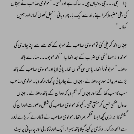
پڑا،’’جی۔۔۔جی 
روٹیاں 
ہیں۔ 
ساگ 
ہے 
اور 
لسی۔‘‘مولوی 
صاحب 
نے 
جیناں 
کی 
پتلی 
مضبوط 
کمر 
اپنے 
ہاتھ 
سے 
ایک 
بار 
پھر 
دبائی،’’چل 
کھول 
کھانا 
اور 
ہمیں 
کھلا۔‘‘ 
جیناں 
اٹھ 
کر 
چلی 
گئی 
تو 
مولوی 
صاحب 
نے 
موجو 
کے 
کندھے 
سے 
اپنا 
چاندی 
کی 
موٹھ 
والا 
عصا 
ننھی 
سی 
ضرب 
کے 
بعد 
اٹھا 
لیا،’’اٹھ 
موجو۔۔۔ہمارے 
ہاتھ 
دھلا۔‘‘موجو 
فوراً 
اٹھا۔ 
پاس 
ہی 
کنواں 
تھا۔ 
پانی 
لایا 
اور 
مولوی 
صاحب 
کے 
ہاتھ 
بڑے 
مریدانہ 
طور 
پر 
دھلائے، 
جیناں 
نے 
چارپائی 
پر 
کھانا 
رکھ 
دیا۔مولوی 
صاحب 
سب 
کا 
سب 
کھا 
گئے 
اور 
جیناں 
کو 
حکم 
دیا 
کہ 
وہ 
ان 
کے 
ہاتھ 
دھلائے۔ 
جیناں 
عدول 
حکمی 
نہیں 
کرسکتی 
تھی۔ 
کیونکہ 
مولوی 
صاحب 
کی 
شکل 
و 
صورت 
اور 
ان 
کی 
گفتگو 
کا 
اندازہی 
کچھ 
ایسا 
تحکم 
بھرا 
تھا۔مولوی 
صاحب 
نے 
ڈکار 
لے 
کر 
بڑے 
زور 
سے 
الحمدللہ 
کہا۔ 
داڑھی 
پر 
گیلا 
گیلا 
ہاتھ 
پھیرا۔ 
ایک 
اور 
ڈکار 
لی 
اور 
چارپائی 
پر 
لیٹ 