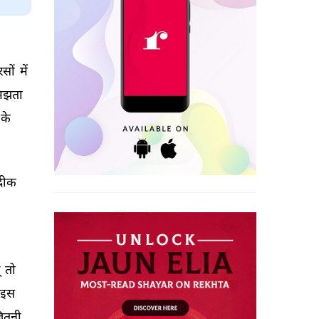
 
सों 
में 
झता 
के 
ीक 
 
 
तो 
इस 
ितनी 