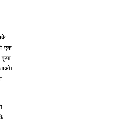
के 
ें 
एक 
 
कृपा 
जाओ। 
ा 
ी 
े 