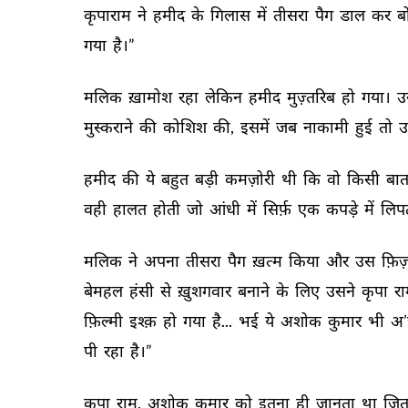
कृपाराम 
ने 
हमीद 
के 
गिलास 
में 
तीसरा 
पैग 
डाल 
कर 
ब
गया 
है।” 
मलिक 
ख़ामोश 
रहा 
लेकिन 
हमीद 
मुज़्तरिब 
हो 
गया। 
उ
मुस्कराने 
की 
कोशिश 
की, 
इसमें 
जब 
नाकामी 
हुई 
तो 
उ
हमीद 
की 
ये 
बहुत 
बड़ी 
कमज़ोरी 
थी 
कि 
वो 
किसी 
बात
वही 
हालत 
होती 
जो 
आंधी 
में 
सिर्फ़ 
एक 
कपड़े 
में 
लिपट
मलिक 
ने 
अपना 
तीसरा 
पैग 
ख़त्म 
किया 
और 
उस 
फ़िज़
बेमहल 
हंसी 
से 
ख़ुशगवार 
बनाने 
के 
लिए 
उसने 
कृपा 
रा
फ़िल्मी 
इश्क़ 
हो 
गया 
है... 
भई 
ये 
अशोक 
कुमार 
भी 
अ’
पी 
रहा 
है।” 
कृपा 
राम, 
अशोक 
कुमार 
को 
इतना 
ही 
जानता 
था 
जित