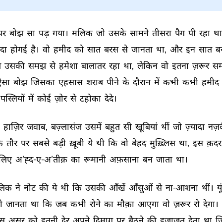
पर 
बोझ 
सा 
पड़ 
गया। 
मलिक 
जो 
उसके 
सामने 
तीसरा 
पैग 
पी 
रहा 
था
ैदा 
होगई 
है। 
वो 
हमीद 
को 
सात 
बरस 
से 
जानता 
था, 
और 
इन 
सात 
बर
 
उसकी 
समझ 
से 
हमेशा 
बालातर 
रहा 
था, 
लेकिन 
वो 
इतना 
ज़रूर 
सम
ऐसा 
बोझ 
जिसका 
एहसास 
शराब 
पीने 
के 
दौरान 
में 
कभी 
कभी 
हमीद 
पस्लियों 
में 
कोई 
ज़ोर 
से 
टहोका 
देदे। 
 
हाज़िर 
जवाब, 
बज़्लासंज 
उसमें 
बहुत 
सी 
खूबियां 
थीं 
जो 
ज़्यादा 
नज़द
े 
तौर 
पर 
सबसे 
बड़ी 
ख़ूबी 
ये 
थी 
कि 
वो 
बेहद 
मुख़्लिस 
था, 
इस 
क़दर
लिए 
अ’ह्द-ए-अ’तीक़ 
का 
रूमानी 
अफ़साना 
बन 
जाता 
था। 
िक 
ने 
नोट 
की 
ये 
थी 
कि 
उसकी 
आँखें 
आँसुओं 
से 
ना-आशना 
थीं। 
यूं
ो 
जानता 
था 
कि 
जब 
कभी 
रोने 
का 
मौक़ा 
आएगा 
वो 
ज़रूर 
रो 
देगा। 
स 
असर 
को 
इतनी 
देर 
अपने 
दिमाग़ 
पर 
बैठने 
की 
इजाज़त 
देता 
था 
ज