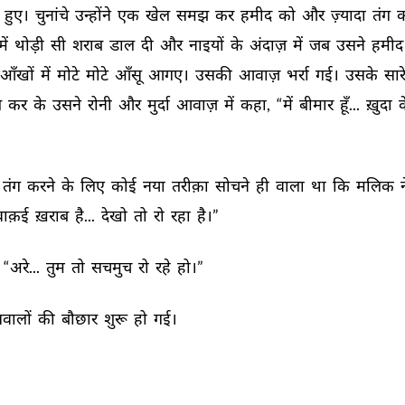
 
हुए। 
चुनांचे 
उन्होंने 
एक 
खेल 
समझ 
कर 
हमीद 
को 
और 
ज़्यादा 
तंग 
क
में 
थोड़ी 
सी 
शराब 
डाल 
दी 
और 
नाइयों 
के 
अंदाज़ 
में 
जब 
उसने 
हमीद
आँखों 
में 
मोटे 
मोटे 
आँसू 
आगए। 
उसकी 
आवाज़ 
भर्रा 
गई। 
उसके 
सारे
 
कर 
के 
उसने 
रोनी 
और 
मुर्दा 
आवाज़ 
में 
कहा, 
“में 
बीमार 
हूँ... 
ख़ुदा 
क
तंग 
करने 
के 
लिए 
कोई 
नया 
तरीक़ा 
सोचने 
ही 
वाला 
था 
कि 
मलिक 
न
वाक़ई 
ख़राब 
है... 
देखो 
तो 
रो 
रहा 
है।” 
“अरे... 
तुम 
तो 
सचमुच 
रो 
रहे 
हो।” 
वालों 
की 
बौछार 
शुरू 
हो 
गई। 