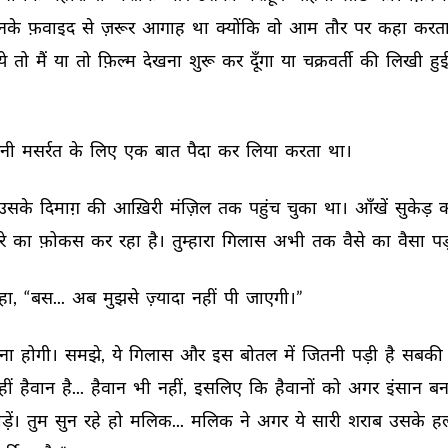
नके 
फ़वाइद 
से 
ज़रूर 
आगाह 
था 
क्योंकि 
वो 
आम 
तौर 
पर 
कहा 
करता
े 
तो 
मैं 
या 
तो 
फ़िल्म 
देखना 
शुरू 
कर 
दूँगा 
या 
चक्रवर्ती 
की 
लिखी 
हुई
नी 
मसर्रत 
के 
लिए 
एक 
बात 
पैदा 
कर 
लिया 
करता 
था। 
उसके 
दिमाग़ 
की 
आख़िरी 
मंज़िल 
तक 
पहुंच 
चुका 
था। 
आँखें 
सुकेड़ 
क
े 
का 
फ़ोकस 
कर 
रहा 
है। 
तुम्हारा 
गिलास 
अभी 
तक 
वैसे 
का 
वैसा 
पड
ा, 
“बस... 
अब 
मुझसे 
ज़्यादा 
नहीं 
पी 
जाएगी।” 
ना 
होगी। 
समझे, 
ये 
गिलास 
और 
इस 
बोतल 
में 
जितनी 
पड़ी 
है 
सबकी 
ीं 
हैवान 
है... 
हैवान 
भी 
नहीं, 
इसलिए 
कि 
हैवानों 
को 
अगर 
इंसान 
बन
ड़ें। 
तुम 
सुन 
रहे 
हो 
मलिक... 
मलिक 
ने 
अगर 
ये 
सारी 
शराब 
उसके 
हल