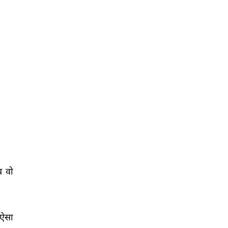
 
वो 
ऐसा 