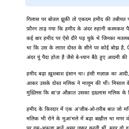
गिलास 
पर 
बोतल 
झुकी 
तो 
एकदम 
हमीद 
की 
तबीयत 
फ़ौरन 
ताड़ 
गया 
कि 
हमीद 
के 
अंदर 
रुहानी 
कश्मकश 
प
कई 
बार 
हमीद 
पर 
ऐसे 
दौरे 
पड़ 
चुके 
थे 
जिनका 
मतलब
था 
कि 
उस 
के 
लाग़र 
दोस्त 
के 
सीने 
पर 
कोई 
बोझ 
है, 
अंदर 
यूं 
पैदा 
होता 
है 
जैसे 
बे-ध्यान 
बैठे 
हुए 
आदमी 
की 
हमीद 
बड़ा 
ख़ुशबाश 
इंसान 
था। 
हंसी 
मज़ाक़ 
का 
आदी,
आकर 
उसके 
दोस्त 
मलिक 
ने 
मालूम 
की 
थीं। 
मिसाल 
क
मुख़्लिस 
कि 
बा’ज़ 
औक़ात 
उसका 
इख़्लास 
मलिक 
के 
हमीद 
के 
किरदार 
में 
एक 
अ’जीब-ओ-ग़रीब 
बात 
जो 
मल
मलिक 
भी 
रोने 
के 
मुआ’मले 
में 
बड़ा 
बख़ील 
था 
मगर 
व
पर 
ग़म-अफ़ज़ा 
बातें 
असर 
ज़रूर 
करती 
थीं, 
मगर 
वो 
इ