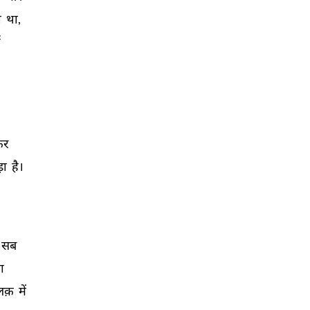
 
था, 
 
र 
़ा 
है। 
सब 
ा 
क़ 
में 