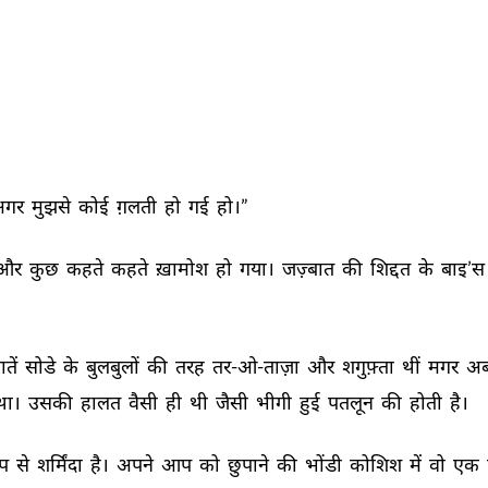
गर 
मुझसे 
कोई 
ग़लती 
हो 
गई 
हो।” 
और 
कुछ 
कहते 
कहते 
ख़ामोश 
हो 
गया। 
जज़्बात 
की 
शिद्दत 
के 
बाइ’स 
ातें 
सोडे 
के 
बुलबुलों 
की 
तरह 
तर-ओ-ताज़ा 
और 
शगुफ़्ता 
थीं 
मगर 
अब
था। 
उसकी 
हालत 
वैसी 
ही 
थी 
जैसी 
भीगी 
हुई 
पतलून 
की 
होती 
है। 
प 
से 
शर्मिंदा 
है। 
अपने 
आप 
को 
छुपाने 
की 
भोंडी 
कोशिश 
में 
वो 
एक 