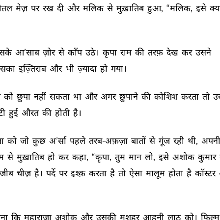
ोतल 
मेज़ 
पर 
रख 
दी 
और 
मलिक 
से 
मुख़ातिब 
हुआ, 
“मलिक, 
इसे 
क्य
सके 
आ’साब 
ज़ोर 
से 
काँप 
उठे। 
कृपा 
राम 
की 
तरफ़ 
देख 
कर 
उसने 
सका 
इज़्तिराब 
और 
भी 
ज़्यादा 
हो 
गया। 
 
को 
छुपा 
नहीं 
सकता 
था 
और 
अगर 
छुपाने 
की 
कोशिश 
करता 
तो 
उ
ी 
हुई 
औरत 
की 
होती 
है। 
ा 
को 
जो 
कुछ 
अ’र्सा 
पहले 
तरब-अफ़ज़ा 
बातों 
से 
गूंज 
रही 
थी, 
अपनी
म 
से 
मुख़ातिब 
हो 
कर 
कहा, 
“कृपा, 
तुम 
मान 
लो, 
इसे 
अशोक 
कुमार 
जीब 
चीज़ 
है। 
पर्दे 
पर 
इश्क़ 
करता 
है 
तो 
ऐसा 
मालूम 
होता 
है 
कॉस्टर 
ना 
कि 
महाराजा 
अशोक 
और 
उसकी 
मशहूर 
आहनी 
लाठ 
को। 
फ़िल्म