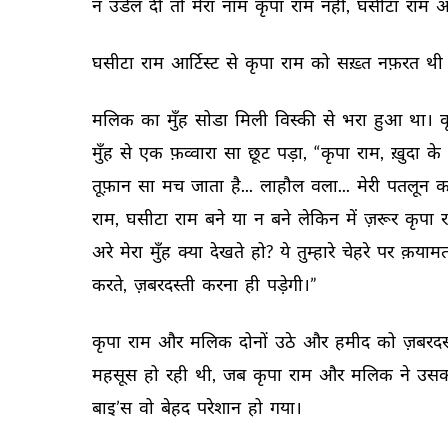
न 
उंडेल 
दी 
तो 
मेरा 
नाम 
कृपा 
राम 
नहीं, 
घसीटा 
राम 
आर
घसीटा 
राम 
आर्टिस्ट 
से 
कृपा 
राम 
को 
सख़्त 
नफ़रत 
थी 
मलिक 
का 
मुँह 
सोडा 
मिली 
विस्की 
से 
भरा 
हुआ 
था। 
क
मुँह 
से 
एक 
फ़व्वारा 
सा 
छूट 
पड़ा, 
“कृपा 
राम, 
ख़ुदा 
के 
तूफ़ान 
सा 
मच 
जाता 
है... 
लाहौल 
वला... 
मेरी 
पतलून 
क
राम, 
घसीटा 
राम 
बने 
या 
न 
बने 
लेकिन 
में 
ज़रूर 
कृपा 
र
अरे 
मेरा 
मुँह 
क्या 
देखते 
हो? 
ये 
तुम्हारे 
चेहरे 
पर 
क़यामत
करते, 
ज़बरदस्ती 
करना 
ही 
पड़ेगी।” 
कृपा 
राम 
और 
मलिक 
दोनों 
उठे 
और 
हमीद 
को 
ज़बरदस्
महसूस 
हो 
रही 
थी, 
जब 
कृपा 
राम 
और 
मलिक 
ने 
उसक
बाइ’स 
वो 
बेहद 
परेशान 
हो 
गया। 