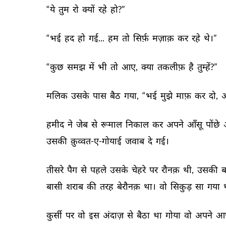
“ये 
तुम 
रो 
क्यों 
रहे 
हो?” 
“भई 
हद 
हो 
गई... 
हम 
तो 
सिर्फ़ 
मज़ाक़ 
कर 
रहे 
थे।” 
“कुछ 
समझ 
में 
भी 
तो 
आए, 
क्या 
तकलीफ़ 
है 
तुम्हें?” 
मलिक 
उसके 
पास 
बैठ 
गया, 
“भई 
मुझे 
माफ़ 
कर 
दो, 
अ
हमीद 
ने 
जेब 
से 
रूमाल 
निकाल 
कर 
अपने 
आँसू 
पोंछे 
उसकी 
क़ुव्वत-ए-गोयाई 
जवाब 
दे 
गई। 
तीसरे 
पैग 
से 
पहले 
उसके 
चेहरे 
पर 
रौनक़ 
थी, 
उसकी 
ब
बासी 
शराब 
की 
तरह 
बेरौनक़ 
था। 
वो 
सिकुड़ 
सा 
गया 
कुर्सी 
पर 
वो 
इस 
अंदाज़ 
से 
बैठा 
था 
गोया 
वो 
अपने 
आ