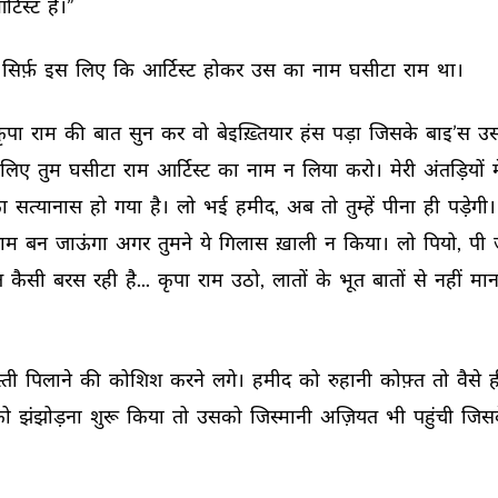
्टिस्ट 
है।” 
सिर्फ़ 
इस 
लिए 
कि 
आर्टिस्ट 
होकर 
उस 
का 
नाम 
घसीटा 
राम 
था। 
ृपा 
राम 
की 
बात 
सुन 
कर 
वो 
बेइख़्तियार 
हंस 
पड़ा 
जिसके 
बाइ’स 
उस
लिए 
तुम 
घसीटा 
राम 
आर्टिस्ट 
का 
नाम 
न 
लिया 
करो। 
मेरी 
अंतड़ियों 
म
ा 
सत्यानास 
हो 
गया 
है। 
लो 
भई 
हमीद, 
अब 
तो 
तुम्हें 
पीना 
ही 
पड़ेगी।
ाम 
बन 
जाऊंगा 
अगर 
तुमने 
ये 
गिलास 
ख़ाली 
न 
किया। 
लो 
पियो, 
पी 
 
कैसी 
बरस 
रही 
है... 
कृपा 
राम 
उठो, 
लातों 
के 
भूत 
बातों 
से 
नहीं 
मान
ती 
पिलाने 
की 
कोशिश 
करने 
लगे। 
हमीद 
को 
रुहानी 
कोफ़्त 
तो 
वैसे 
ह
ो 
झंझोड़ना 
शुरू 
किया 
तो 
उसको 
जिस्मानी 
अज़ियत 
भी 
पहुंची 
जिसक