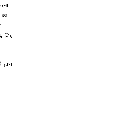
रना 
 
का 
 
े 
लिए 
े 
हाथ 