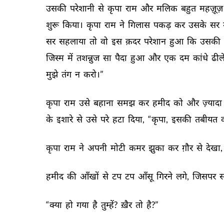
उसकी 
परेशानी 
से 
कृपा 
राम 
और 
मलिक 
बहुत 
महज़ूज़
शुरू 
किया। 
कृपा 
राम 
ने 
गिलास 
पकड़ 
कर 
उसके 
सर 
सर 
सहलाया 
तो 
वो 
इस 
क़दर 
परेशान 
हुआ 
कि 
उसकी 
जिस्म 
में 
तशन्नुज 
सा 
पैदा 
हुआ 
और 
एक 
दम 
कांधे 
ढीले
मुझे 
तंग 
न 
करो।” 
कृपा 
राम 
उसे 
बहाना 
समझ 
कर 
हमीद 
को 
और 
ज़्यादा 
के 
इशारे 
से 
उसे 
परे 
हटा 
दिया, 
“कृपा, 
इसकी 
तबीयत 
कृपा 
राम 
ने 
अपनी 
मोटी 
कमर 
झुका 
कर 
ग़ौर 
से 
देखा, 
हमीद 
की 
आँखों 
से 
टप 
टप 
आँसू 
गिरने 
लगे, 
जिसपर 
स
“क्या 
हो 
गया 
है 
तुम्हें? 
ख़ैर 
तो 
है?” 