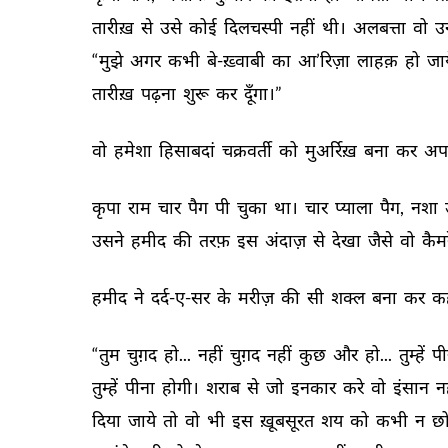
तारीख़ 
से 
उसे 
कोई 
दिलचस्पी 
नहीं 
थी। 
अलबत्ता 
वो 
उ
“मुझे 
अगर 
कभी 
बे-ख़्वाबी 
का 
आ’रिज़ा 
लाहक़ 
हो 
जाय
तारीख़ 
पढ़ना 
शुरू 
कर 
दूँगा।” 
वो 
हमेशा 
हिसाबदां 
चक्रवर्ती 
को 
मुअर्रिख़ 
बना 
कर 
अप
कृपा 
राम 
चार 
पैग 
पी 
चुका 
था। 
चार 
प्याला 
पैग, 
नशा 
उसने 
हमीद 
की 
तरफ़ 
इस 
अंदाज़ 
से 
देखा 
जैसे 
वो 
कैमर
हमीद 
ने 
दर्द-ए-सर 
के 
मरीज़ 
की 
सी 
शक्ल 
बना 
कर 
कह
“तुम 
चुग़द 
हो... 
नहीं 
चुग़द 
नहीं 
कुछ 
और 
हो... 
तुम्हें 
पी
तुम्हें 
पीना 
होगी। 
शराब 
से 
जो 
इनकार 
करे 
वो 
इंसान 
नह
दिया 
जाये 
तो 
वो 
भी 
इस 
ख़ूबसूरत 
शय 
को 
कभी 
न 
छो