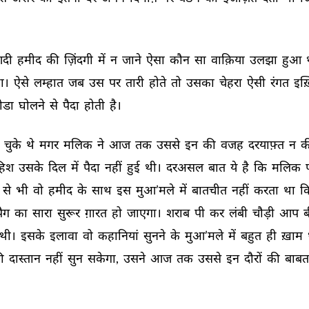
दी 
हमीद 
की 
ज़िंदगी 
में 
न 
जाने 
ऐसा 
कौन 
सा 
वाक़िया 
उलझा 
हुआ 
ा। 
ऐसे 
लम्हात 
जब 
उस 
पर 
तारी 
होते 
तो 
उसका 
चेहरा 
ऐसी 
रंगत 
इख़्
ोडा 
घोलने 
से 
पैदा 
होती 
है। 
 
चुके 
थे 
मगर 
मलिक 
ने 
आज 
तक 
उससे 
इन 
की 
वजह 
दरयाफ़्त 
न 
क
हिश 
उसके 
दिल 
में 
पैदा 
नहीं 
हुई 
थी। 
दरअसल 
बात 
ये 
है 
कि 
मलिक 
से 
भी 
वो 
हमीद 
के 
साथ 
इस 
मुआ’मले 
में 
बातचीत 
नहीं 
करता 
था 
क
ैग 
का 
सारा 
सुरूर 
ग़ारत 
हो 
जाएगा। 
शराब 
पी 
कर 
लंबी 
चौड़ी 
आप 
ब
थी। 
इसके 
इलावा 
वो 
कहानियां 
सुनने 
के 
मुआ’मले 
में 
बहुत 
ही 
ख़ाम 
ी 
दास्तान 
नहीं 
सुन 
सकेगा, 
उसने 
आज 
तक 
उससे 
इन 
दौरों 
की 
बाबत