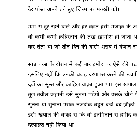
देर 
घोड़ा 
अपने 
तने 
हुए 
जिस्म 
पर 
मक्खी 
को। 
ग़मों 
से 
दूर 
रहने 
वाले 
और 
हर 
वक़्त 
हंसी 
मज़ाक़ 
के 
आ
वो 
कभी 
कभी 
क़ब्रिस्तान 
की 
तरह 
ख़ामोश 
हो 
जाता 
थ
कर 
लेता 
था 
जो 
तीन 
दिन 
की 
बासी 
शराब 
में 
बेजान 
स
सात 
बरस 
के 
दौरान 
में 
कई 
बार 
हमीद 
पर 
ऐसे 
दौरे 
पड़
इसलिए 
नहीं 
कि 
उनकी 
वजह 
दरयाफ़्त 
करने 
की 
ख़्वा
दर्जे 
का 
सुस्त 
और 
काहिल 
वाक़ा 
हुआ 
था। 
इस 
ख़याल 
तूल 
तवील 
कहानी 
उसे 
सुनना 
पड़ेगी 
और 
उसके 
चौथे 
प
सुनना 
या 
सुनाना 
उसके 
नज़दीक 
बहुत 
बड़ी 
बद-ज़ौक़ी 
इसी 
ख़याल 
की 
वजह 
से 
कि 
वो 
इतमिनान 
से 
हमीद 
क
दरयाफ़्त 
नहीं 
किया 
था। 