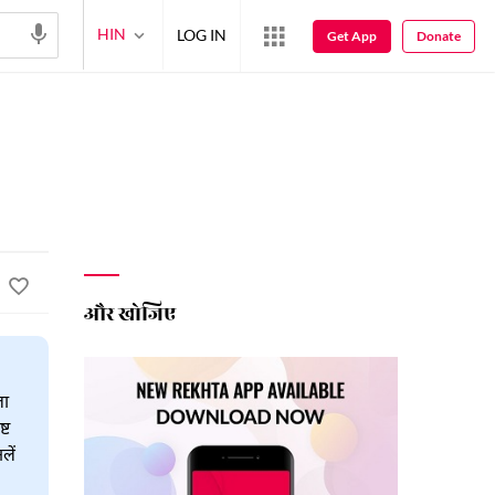
HIN
LOG IN
Get App
Donate
और खोजिए
ला
्ट
लें