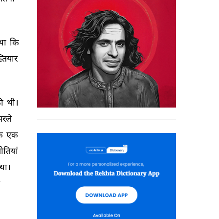
था 
कि 
तियार 
ी 
थी। 
परले 
ि 
एक 
ीतियां 
था। 
 