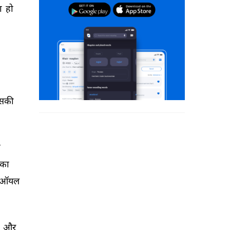
ा 
हो 
सकी 
 
का 
ऑयल 
 
और 