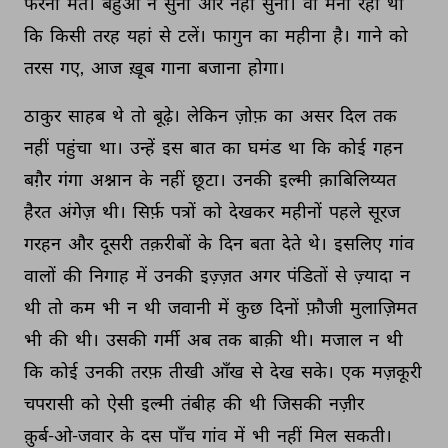
फेरना 
मत। 
बहुओं 
ने 
सुना 
और 
नहीं 
सुना। 
वो 
मना 
रही 
थीं 
कि 
किसी 
तरह 
यहां 
से 
टलें। 
फागुन 
का 
महीना 
है। 
गाने 
को 
तरस 
गए, 
आज 
ख़ूब 
गाना 
बजाना 
होगा। 
ठाकुर 
साहब 
थे 
तो 
बूढ़े। 
लेकिन 
ज़ोफ़ 
का 
असर 
दिल 
तक 
नहीं 
पहुंचा 
था। 
उन्हें 
इस 
बात 
का 
घमंड 
था 
कि 
कोई 
गहन 
बग़ैर 
गंगा 
अश्नान 
के 
नहीं 
छूटा। 
उनकी 
इल्मी 
क़ाबिलिय्यत 
हैरत 
अंगेज़ 
थी। 
सिर्फ़ 
पत्रों 
को 
देखकर 
महीनों 
पहले 
सूरज 
गरहन 
और 
दूसरी 
तक़रीबों 
के 
दिन 
बता 
देते 
थे। 
इसलिए 
गांव 
वालों 
की 
निगाह 
में 
उनकी 
इज़्ज़त 
अगर 
पंडितों 
से 
ज़्यादा 
न 
थी 
तो 
कम 
भी 
न 
थी 
जवानी 
में 
कुछ 
दिनों 
फ़ौजी 
मुलाज़िमत 
भी 
की 
थी। 
उसकी 
गर्मी 
अब 
तक 
बाक़ी 
थी। 
मजाल 
न 
थी 
कि 
कोई 
उनकी 
तरफ़ 
तीखी 
आँख 
से 
देख 
सके। 
एक 
मज़कूरी 
चपरासी 
को 
ऐसी 
इल्मी 
तंबीह 
की 
थी 
जिसकी 
नज़ीर 
क़ुर्ब-ओ-जवार 
के 
दस 
पाँच 
गांव 
में 
भी 
नहीं 
मिल 
सकती। 