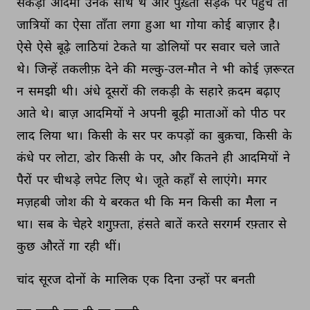
सैंकड़ों 
आदमी 
उनके 
साथ 
थे 
और 
पुख़्ता 
सड़क 
पर 
पहुंचे 
तो 
जात्रियों 
का 
ऐसा 
ताँता 
लगा 
हुआ 
था 
गोया 
कोई 
बाज़ार 
है। 
ऐसे 
ऐसे 
बूढ़े 
लाठियां 
टेकते 
या 
डोलियों 
पर 
सवार 
चले 
जाते 
थे। 
जिन्हें 
तकलीफ़ 
देने 
की 
मल्कु-उल-मौत 
ने 
भी 
कोई 
ज़रूरत 
न 
समझी 
थी। 
अंधे 
दूसरों 
की 
लकड़ी 
के 
सहारे 
क़दम 
बढ़ाए 
आते 
थे। 
बाज़ 
आदमियों 
ने 
अपनी 
बूढ़ी 
माताओं 
को 
पीठ 
पर 
लाद 
लिया 
था। 
किसी 
के 
सर 
पर 
कपड़ों 
का 
बुक़चा, 
किसी 
के 
कंधे 
पर 
लोटा, 
डोर 
किसी 
के 
पर, 
और 
कितने 
ही 
आदमियों 
ने 
पैरों 
पर 
चीथड़े 
लपेट 
लिए 
थे। 
जूते 
कहाँ 
से 
लाएंगे। 
मगर 
मज़हबी 
जोश 
की 
ये 
बरकत 
थी 
कि 
मन 
किसी 
का 
मैला 
न 
था। 
सब 
के 
चेहरे 
शगुफ़्ता, 
हंसते 
बातें 
करते 
सरगर्म 
रफ़्तार 
से 
कुछ 
औरतें 
गा 
रही 
थीं। 
चांद 
सूरज 
दोनों 
के 
मालिक 
एक 
दिना 
उन्हों 
पर 
बनती 