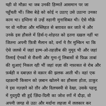
यही 
वो 
मौक़ा 
था 
जब 
उनकी 
हिम्मतें 
आसमान 
पर 
जा 
पहुँचती 
थीं। 
जिस 
बेड़े 
को 
कोई 
न 
उठाए 
उसे 
उठाना 
उनका 
काम 
था। 
इम्तिना 
से 
उन्हें 
रुहानी 
मुनासिबत 
थी। 
ऐसे 
मौक़े 
पर 
वो 
नतीजा 
और 
मस्लिहत 
से 
बग़ावत 
कर 
जाते 
थे 
और 
उनके 
इस 
हौसले 
में 
हिर्स-ए-शोहरत 
को 
इतना 
दख़ल 
नहीं 
था 
जितना 
अपनी 
फ़ित्री 
मैलान 
को, 
वर्ना 
ये 
ग़ैर 
मुम्किन 
था 
कि 
ऐसे 
जलसे 
में 
जहां 
इल्म-ओ-तहज़ीब 
की 
नुमूद 
थी 
और 
जहां 
तिलाई 
ऐनकों 
से 
रौशनी 
और 
गूना-गूं 
लिबासों 
से 
फ़िक्र 
ताबां 
की 
शुआएं 
निकल 
रही 
थीं 
जहां 
वज़ा 
की 
नफ़ासत 
से 
रोब 
और 
फ़र्बही 
व 
दबाज़त 
से 
वक़ार 
की 
झलक 
आती 
थी। 
वहां 
एक 
दहक़ानी 
किसान 
को 
ज़बान 
खोलने 
का 
हौसला 
होता, 
ठाकुर 
ने 
इस 
नज़्ज़ारे 
को 
ग़ौर 
और 
दिलचस्पी 
से 
देखा, 
उसके 
पहलू 
में 
गुदगुदी 
सी 
हुई 
ज़िंदा-दिली 
का 
जोश 
रगों 
में 
दौड़ा, 
वो 
अपनी 
जगह 
से 
उठा 
और 
मर्दाना 
लहजा 
में 
ललकार 
कर 