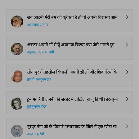
जब आदमी मेरी उम्र को पहुंचता है तो वो अपनी विरासत आने वाली नस्ल को देकर जाने की कोशिश करता है। कुछ चीज़ें ऐसी होती हैं, जो इन्सान बदक़िस्मती से साथ ही समेट कर ले जाता है। मुझे अपनी जवानी के वाक़ियात और इस से पहले की ज़िंदगी के हालात मुख़्तलिफ़ टुकड़ियों में मिलते हैं। मैं चाहता हूँ कि अब वो आपके हवाले कर दूं। हालाँकि इसमें तारीख़ी नौईयत का कोई बड़ा वाक़िया आपको नहीं मिलेगा लेकिन मुआशरती ज़िंदगी को ब नज़र-ए-ग़ाइर देखा जाये तो इसमें हमारी सियासी ज़िंदगी के बहुत से पहलू नुमायां नज़र आएँगे।
अशफ़ाक़ अहमद
अख़्तर अपनी माँ से यूँ अचानक बिछड़ गया जैसे भागते हुए किसी जेब से रुपया गिर पड़े। अभी था ‎और अभी ग़ाएब। ढुंडय्या पड़ी मगर बस इस हद तक कि लुटे-पिटे क़ाफ़िले के आख़िरी सिरे पर एक ‎हंगामा साबुन की झाग की तरह उठा और बैठ गया। “कहीं आ ही रहा होगा।” किसी ने कह दिया, ‎‎“हज़ारों का तो क़ाफ़िला है और अख़्तर की माँ इस तसल्ली की लाठी थामे पाकिस्तान की तरफ़ ‎रेंगती चली आई थी। “आ ही रहा होगा”, वो सोचती कोई तितली पकड़ने निकल गया होगा और फिर ‎माँ को न पा कर रोया होगा और फिर। फिर अब कहीं आ ही रहा होगा। समझदार है, पाँच साल से ‎तो कुछ ऊपर हो चला है। “आ जाएगा वहाँ पाकिस्तान में ज़रा ठिकाने से बैठूँगी तो ढूँढ लूँगी।”‎
अहमद नदीम क़ासमी
सीतापुर में तहसील सिधाली अपनी झीलों और शिकारियों के लिए मशहूर थी। अब झीलों में धान ‎बोया जाता है। बंदूक़ें बेच कर चक्कियाँ लगाई गई हैं, और लाइसेंस पर मिले हुए कारतूस “ब्लैक” कर ‎के शेरवानियाँ बनाई जाती हैं। यहाँ छोटे-छोटे क़स्बों का ज़ंजीरा फैला हुआ था, जिनमें शुयूख़ आबाद ‎थे जो अपने मफ़रूर माज़ी की याद में नामों के आगे ख़ान लगाते थे और हर क़िस्म के शिकार के ‎लिए गुंडे, कुत्ते और शिकरे पालते थे।
क़ाज़ी अबदुस्सत्तार
ट्रेन मग़रिबी जर्मनी की सरहद में दाख़िल हो चुकी थी। हद-ए-नज़र तक लाला के तख़्ते लहलहा रहे थे। देहात की शफ़्फ़ाफ़ सड़कों पर से कारें ज़न्नाटे से गुज़रती जाती थीं। नदियों में बतखें तैर रही थीं। ट्रेन के एक डिब्बे में पाँच मुसाफ़िर चुप-चाप बैठे थे।
क़ुर्रतुलऐन हैदर
नूरपुर गंगा जी के किनारे इलाहाबाद के ज़िले में एक छोटा सा गाँव है। पंडित गिरधारी लाल उस गाँव के ज़मींदार थे। रामा शंकर उनका इकलौता लड़का था। खेती-बाड़ी में बड़ी बरकत थी। घर में ग़ल्ले का अंबार लगा रहता था। किसी बात की कमी न थी। पंडित राम लाल का लड़का राम जियावन ज़ात का ब्रह्मण था। किसी ज़माने में उसके ख़ानदान में भी लक्ष्मी देवी का राज था। लेकिन ग़दर में उनका ख़ानदान तबाह हो गया। जब उसने होश संभाला तो वो यतीम था। पंडित गिरधारी लाल ने उसकी परवरिश की और बड़े होते ही अपने यहाँ प्यादों में नौकर रख लिया। राम जियावन बड़ा कसरती पहलवान था। गो उसकी उम्र 40 साल से कुछ ज़ियादा हो गई थी फिर भी नूरपुर का तो क्या ज़िक्र आस-पास के गाँव में भी उसकी जोड़ का कोई दूसरा पहलवान न था। पंडित गिरधारी लाल के यहाँ चार रूपया माहवार तनख़्वाह मिलती थी। हर फ़सल पर दस-बारह मन अनाज भी मिल जाता था। घर में एक अच्छी ज़ात की गाय थी उसके लिए भूसा आसामियों से मिल जाता था। जब पंडित राम जियावन अखाड़े में डंड पेल कर सुबह को अपनी गाय का ताज़ा दूध पी कर लंबी पगड़ी बाँधे हुए और इलाहाबादी मोटी लाठी कंधे पर रख कर गाँव में आसामियों से लगान वसूल करने चलते तो रोब छा जाता जो काम किसी और प्यादा से न होता तो उसे राम जियावन महराज के सुपुर्द किया जाता। घर में उनकी बीवी दुर्गा और एक लड़की प्रेम प्यारी के सिवा और कोई न था।
आज़म कुरेवी