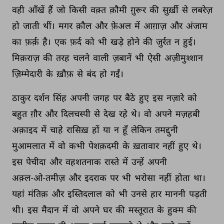
वही 
आँखें 
हैं 
जो 
किसी 
वक़्त 
क़ौमी 
ग़ुरूर 
की 
सुर्ख़ी 
से 
लबरेज़ 
हो 
जाती 
थीं। 
मगर 
क़ौल 
और 
फ़ेअल 
में 
आग़ाज़ 
और 
अंजाम 
का 
फ़र्क़ 
है। 
एक 
फ़र्द 
को 
भी 
खड़े 
होने 
की 
जुर्रत 
न 
हुई। 
मिक़राज़ 
की 
तरह 
चलने 
वाली 
ज़बानें 
भी 
ऐसी 
अज़ीमुश्शान 
ज़िम्मेदारी 
के 
ख़ौफ़ 
से 
बंद 
हो 
गईं। 
ठाकुर 
दर्शन 
सिंह 
अपनी 
जगह 
पर 
बैठे 
हुए 
इस 
नज़ारे 
को 
बहुत 
ग़ौर 
और 
दिलचस्पी 
से 
देख 
रहे 
थे। 
वो 
अपने 
मज़हबी 
अक़ाइद 
में 
चाहे 
रासिख़ 
हों 
या 
न 
हूँ 
लेकिन 
तमद्दुनी 
मुआमलात 
में 
वो 
कभी 
पेशक़दमी 
के 
ख़तावार 
नहीं 
हुए 
थे। 
इस 
पेचीदा 
और 
वहशतनाक 
रास्ते 
में 
उन्हें 
अपनी 
अक़्ल-ओ-तमीज़ 
और 
इदराक 
पर 
भी 
भरोसा 
नहीं 
होता 
था। 
यहां 
मंतिक़ 
और 
इस्तिदलाल 
को 
भी 
उनसे 
हार 
माननी 
पड़ती 
थी। 
इस 
मैदान 
में 
वो 
अपने 
घर 
की 
मस्तूरात 
के 
हुक्म 
की 