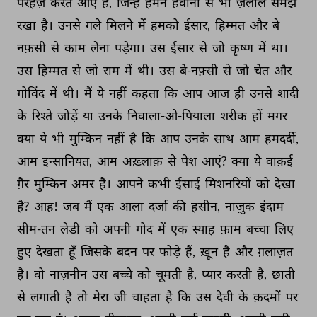
परहेज़ 
करते 
आए 
हैं, 
जिन्हें 
हमने 
हैवानों 
से 
भी 
ज़लील 
समझ 
रखा 
है। 
उनसे 
गले 
मिलने 
में 
हमको 
ईसार, 
हिम्मत 
और 
बे 
नफ़सी 
से 
काम 
लेना 
पड़ेगा। 
उस 
ईसार 
से 
जो 
कृष्ण 
में 
था। 
उस 
हिम्मत 
से 
जो 
राम 
में 
थी। 
उस 
बे-नफ़्सी 
से 
जो 
चेत 
और 
गोविंद 
में 
थी। 
मैं 
ये 
नहीं 
कहता 
कि 
आप 
आज 
ही 
उनसे 
शादी 
के 
रिश्ते 
जोड़ें 
या 
उनके 
निवाला-ओ-पियाला 
शरीक 
हों 
मगर 
क्या 
ये 
भी 
मुम्किन 
नहीं 
है 
कि 
आप 
उनके 
साथ 
आम 
हमदर्दी, 
आम 
इन्सानियत, 
आम 
अख़्लाक़ 
से 
पेश 
आएं? 
क्या 
ये 
वाक़ई 
ग़ैर 
मुम्किन 
अमर 
है। 
आपने 
कभी 
ईसाई 
मिशनरियों 
को 
देखा 
है? 
आह! 
जब 
मैं 
एक 
आला 
दर्जा 
की 
हसीन, 
नाज़ुक 
इंदाम 
सीम-तन 
लेडी 
को 
अपनी 
गोद 
में 
एक 
स्याह 
फ़ाम 
बच्चा 
लिए 
हुए 
देखता 
हूँ 
जिसके 
बदन 
पर 
फोड़े 
हैं, 
ख़ून 
है 
और 
ग़लाज़त 
है। 
वो 
नाज़नीन 
उस 
बच्चे 
को 
चूमती 
है, 
प्यार 
करती 
है, 
छाती 
से 
लगाती 
है 
तो 
मेरा 
जी 
चाहता 
है 
कि 
उस 
देवी 
के 
क़दमों 
पर 