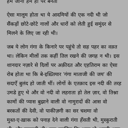
हम 
जानी 
हम 
ही 
पर 
बनती 
ऐसा 
मालूम 
होता 
था 
ये 
आदमियों 
की 
एक 
नदी 
थी 
जो 
सैंकड़ों 
छोटे-छोटे 
नालों 
और 
धारों 
को 
लेती 
हुई 
समुंदर 
से 
मिलने 
के 
लिए 
जा 
रही 
थी। 
जब 
ये 
लोग 
गंगा 
के 
किनारे 
पर 
पहुंचे 
तो 
सह 
पहर 
का 
वक़्त 
था। 
लेकिन 
मीलों 
तक 
कहीं 
तिल 
रखने 
की 
जगह 
न 
थी। 
इस 
शानदार 
नज़ारे 
से 
दिलों 
पर 
अक़ीदत 
और 
एहतिराम 
का 
ऐसा 
रोब 
होता 
था 
कि 
बे-इख़्तियार 
'गंगा 
माताजी 
की 
जय' 
की 
सदाएँ 
बुलंद 
हो 
जाती 
थीं। 
लोगों 
के 
एतक़ाद 
इस 
नदी 
की 
तरह 
उमडे 
हुए 
थे 
और 
वो 
नदी 
वो 
लहराता 
हो 
तेल 
ज़ार, 
वो 
तिश्ना 
कामों 
की 
प्यास 
बुझाने 
वाली 
वो 
नामुरादों 
की 
आस 
वो 
बरकतों 
की 
देवी, 
वो 
पाकीज़गी 
का 
सर 
चशमा 
वो 
मुश्त-ए-ख़ाक 
को 
पनाह 
देने 
वाली 
गंगा 
हँसती 
थी, 
मुस्कुराती 