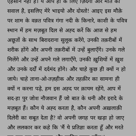
एहसान 
नहीं 
है। 
ये 
आप 
ही 
के 
लिए 
ज़िंदगी 
और 
मौत 
का 
सवाल 
है, 
इसलिए 
मेरे 
भाइयो 
और 
दोस्तो! 
आइए 
इस 
मौक़े 
पर 
शाम 
के 
वक़्त 
पवित्र 
गंगा 
नदी 
के 
किनारे, 
काशी 
के 
पवित्र 
स्थान 
में 
हम 
मज़बूत 
दिल 
से 
अह्द 
करें 
कि 
आज 
से 
हम 
अछूतों 
के 
साथ 
बिरादराना 
सुलूक 
करेंगे, 
उनकी 
तक़रीबों 
में 
शरीक 
होंगे 
और 
अपनी 
तक़रीबों 
में 
उन्हें 
बुलाएँगे। 
उनके 
गले 
मिलेंगे 
और 
उन्हें 
अपने 
गले 
लगाएँगे, 
उनकी 
ख़ुशियों 
में 
ख़ुश 
और 
उनके 
दर्दों 
में 
दर्दमंद 
होंगे। 
और 
चाहे 
कुछ 
ही 
क्यों 
न 
हो 
जाये। 
चाहे 
ताना-ओ-तज़हीक 
और 
तहक़ीर 
का 
सामना 
ही 
क्यों 
न 
करना 
पड़े, 
हम 
इस 
अह्द 
पर 
क़ायम 
रहेंगे, 
आप 
में 
सद-हा 
पुर 
जोश 
नौजवान 
हैं 
जो 
बात 
के 
धनी 
और 
इरादे 
के 
मज़बूत 
हैं। 
कौन 
ये 
अह्द 
करता 
है, 
कौन 
अपनी 
अख़लाक़ी 
दिलेरी 
का 
सबूत 
देता 
है? 
वो 
अपनी 
जगह 
पर 
खड़ा 
हो 
जाए 
और 
ललकार 
कर 
कहे 
कि 
'मैं 
ये 
प्रतिज्ञा 
करता 
हूँ 
और 
मरते 