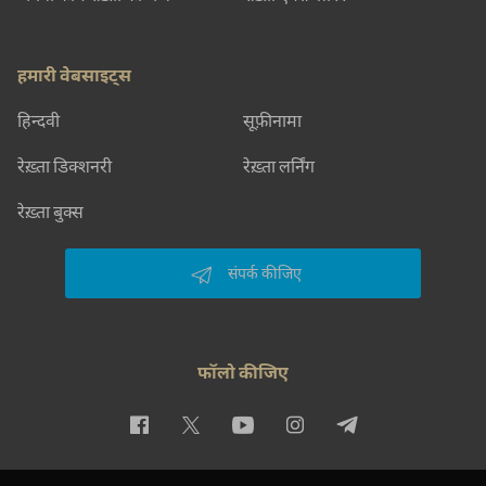
हमारी वेबसाइट्स
हिन्दवी
सूफ़ीनामा
रेख़्ता डिक्शनरी
रेख़्ता लर्निंग
रेख़्ता बुक्स
संपर्क कीजिए
फॉलो कीजिए