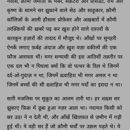
नवीस, 
क़ौमी 
जमातों 
के 
मेंबर, 
सेक्रेटरी 
और 
प्रेसिडेंट, 
राम 
और 
कृष्ण 
के 
सामने 
सर 
झुकाने 
वाले 
सेठ 
और 
साहूकार, 
क़ौमी 
कॉलिजों 
के 
आली 
हौसला 
प्रोफ़ेसर 
और 
अख़बारों 
में 
क़ौमी 
तरक़्क़ियों 
की 
ख़बरें 
पढ़ 
कर 
ख़ुश 
होने 
वाले 
दफ़्तरों 
के 
कारकुन 
हज़ारों 
की 
तादाद 
में 
मौजूद 
थे। 
आँखों 
पर 
सुनहरी 
ऐनकें 
लगाए 
फ़र्बह 
अंदाज 
और 
ख़ुश 
वज़ा 
वकीलों 
की 
एक 
फ़ौज 
आरास्ता 
थी। 
मगर 
सन्यासी 
की 
इस 
आतिशीं 
तक़रीर 
पर 
एक 
दल 
भी 
न 
पिघला 
क्यों 
कि 
वो 
पत्थर 
के 
दिल 
थे 
जिनमें 
दर्द-ओ-गुदाज़ 
न 
था, 
जिनमें 
ख़्वाहिश 
थी 
मगर 
अमल 
न 
था 
जिनमें 
बच्चों 
की 
सी 
ख़्वाहिश 
थी 
मगर 
मर्दों 
का 
इरादा 
न 
था। 
सारी 
मजलिस 
पर 
सुकूत 
का 
आलम 
तारी 
था। 
हर 
शख़्स 
सर 
झुकाए 
फ़िक्र 
में 
डूबा 
हुआ 
नज़र 
आता 
था। 
नदामत 
किसी 
को 
सर 
उठा 
ने 
न 
देती 
थी, 
और 
आँखें 
ख़िफ़्फ़त 
से 
ज़मीन 
में 
गड़ी 
हुई 
थीं। 
ये 
वही 
सर 
हैं 
जो 
क़ौमी 
चर्चों 
पर 
उछल 
पड़ते 
थे। 
ये 