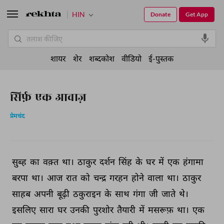
HIN
Donate
Get App
शायर
शेर
शब्दकोश
वीडियो
ई-पुस्तक
सिर्फ़ एक आवाज़
प्रेमचंद
सुब्ह 
का 
वक़्त 
था। 
ठाकुर 
दर्शन 
सिंह 
के 
घर 
में 
एक 
हंगामा 
बरपा 
था। 
आज 
रात 
को 
चन्द्र 
गरहन 
होने 
वाला 
था। 
ठाकुर 
साहब 
अपनी 
बूढ़ी 
ठकुराइन 
के 
साथ 
गंगा 
जी 
जाते 
थे। 
इसलिए 
सारा 
घर 
उनकी 
पुरशोर 
तैयारी 
में 
मसरूफ़ 
था। 
एक 