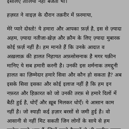
इसलिए 
तालियाँ 
नहीं 
बजती 
थीं। 
हज़रत 
ने 
वाइज़ 
के 
दौरान 
तक़रीर 
में 
फ़रमाया, 
मेरे 
प्यारे 
दोस्तो! 
ये 
हमारा 
और 
आपका 
फ़र्ज़ 
है, 
इस 
से 
ज़्यादा 
अहम, 
ज़्यादा 
नतीजा-ख़ेज़ 
और 
क़ौम 
के 
लिए 
ज़्यादा 
मुबारक 
कोई 
फ़र्ज़ 
नहीं 
है। 
हम 
मानते 
हैं 
कि 
उनके 
आदात 
व 
अख़लाक़ 
की 
हालत 
निहायत 
अफ़सोसनाक 
है 
मगर 
यक़ीन 
मानिए 
ये 
सब 
हमारी 
करनी 
है। 
उनकी 
इस 
शर्मनाक 
तमद्दुनी 
हालत 
का 
ज़िम्मेदार 
हमारे 
सिवा 
और 
कौन 
हो 
सकता 
है? 
अब 
इसके 
सिवा 
इसका 
और 
कोई 
इलाज 
नहीं 
है 
कि 
हम 
इन 
नफ़रत 
और 
हिक़ारत 
को 
जो 
उनकी 
तरफ़ 
से 
हमारे 
दिलों 
में 
बैठी 
हुई 
है, 
धोएँ 
और 
ख़ूब 
मिलकर 
धोएँ। 
ये 
आसान 
काम 
नहीं 
है। 
जो 
स्याही 
कई 
हज़ार 
बरसों 
से 
जमी 
हुई 
है। 
वो 
आसानी 
से 
नहीं 
मिट 
सकती 
जिन 
लोगों 
के 
साये 
से 
हम 