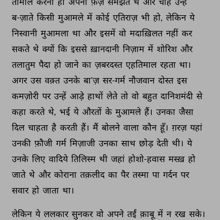
तामील 
करना 
ही 
अपना 
फ़र्ज़ 
समझते 
थे 
और 
चाहे 
उन्हें 
ब-ज़ाते 
किसी 
मुआमले 
में 
कोई 
एतिराज़ 
भी 
हो, 
लेकिन 
ये 
निस्वानी 
मुआमला 
था 
और 
इसमें 
वो 
मदाख़िलत 
नहीं 
कर 
सकते 
थे 
क्यों 
कि 
इससे 
ख़ानदानी 
निज़ाम 
में 
शोरिश 
और 
तलातुम 
पैदा 
हो 
जाने 
का 
ज़बरदस्त 
एहतिमाल 
रहता 
था। 
अगर 
उस 
वक़्त 
उनके 
बा'ज़ 
सर-गर्म 
नौजवान 
दोस्त 
इस 
कमज़ोरी 
पर 
उन्हें 
आड़े 
हाथों 
लेते 
तो 
वो 
बहुत 
दानिशमंदी 
से 
कहा 
करते 
थे, 
भई 
ये 
औरतों 
के 
मुआमले 
हैं। 
उनका 
जैसा 
दिल 
चाहता 
है 
करती 
हैं। 
मैं 
बोलने 
वाला 
कौन 
हूँ। 
ग़रज़ 
यहां 
उनकी 
फ़ौजी 
गर्म 
मिज़ाजी 
उनका 
साथ 
छोड़ 
देती 
थी। 
ये 
उनके 
लिए 
वादिये 
तिलिस्म 
थी 
जहां 
होशो-हवास 
मस्ख़ 
हो 
जाते 
थे 
और 
कोराना 
तक़लीद 
का 
पैर 
तस्मा 
पा 
गर्दन 
पर 
सवार 
हो 
जाता 
था। 
लेकिन 
ये 
ललकार 
सुनकर 
वो 
अपने 
तईं 
क़ाबू 
में 
न 
रख 
सके। 