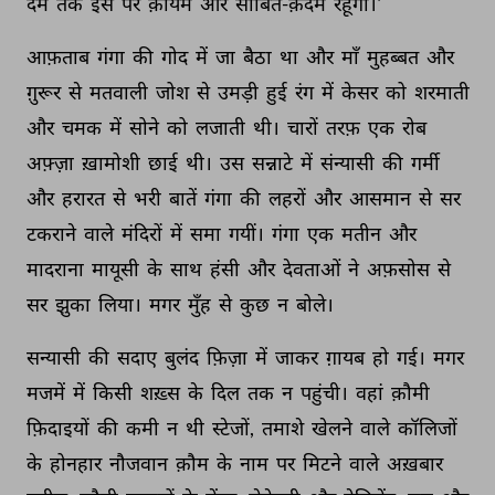
दम 
तक 
इस 
पर 
क़ायम 
और 
साबित-क़दम 
रहूँगा।' 
आफ़ताब 
गंगा 
की 
गोद 
में 
जा 
बैठा 
था 
और 
माँ 
मुहब्बत 
और 
ग़ुरूर 
से 
मतवाली 
जोश 
से 
उमड़ी 
हुई 
रंग 
में 
केसर 
को 
शरमाती 
और 
चमक 
में 
सोने 
को 
लजाती 
थी। 
चारों 
तरफ़ 
एक 
रोब 
अफ़्ज़ा 
ख़ामोशी 
छाई 
थी। 
उस 
सन्नाटे 
में 
संन्यासी 
की 
गर्मी 
और 
हरारत 
से 
भरी 
बातें 
गंगा 
की 
लहरों 
और 
आसमान 
से 
सर 
टकराने 
वाले 
मंदिरों 
में 
समा 
गयीं। 
गंगा 
एक 
मतीन 
और 
मादराना 
मायूसी 
के 
साथ 
हंसी 
और 
देवताओं 
ने 
अफ़सोस 
से 
सर 
झुका 
लिया। 
मगर 
मुँह 
से 
कुछ 
न 
बोले। 
सन्यासी 
की 
सदाए 
बुलंद 
फ़िज़ा 
में 
जाकर 
ग़ायब 
हो 
गई। 
मगर 
मजमें 
में 
किसी 
शख़्स 
के 
दिल 
तक 
न 
पहुंची। 
वहां 
क़ौमी 
फ़िदाइयों 
की 
कमी 
न 
थी 
स्टेजों, 
तमाशे 
खेलने 
वाले 
कॉलिजों 
के 
होनहार 
नौजवान 
क़ौम 
के 
नाम 
पर 
मिटने 
वाले 
अख़बार 