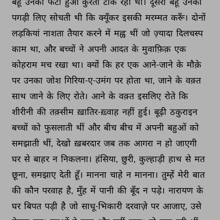
बहू 
उनका 
फटा 
हुआ 
कुरता 
टांक 
रही 
थी। 
दूसरी 
बहू 
उनकी 
पगड़ी 
लिए 
सोचती 
थी 
कि 
क्यूँकर 
इसकी 
मरम्मत 
करूँ। 
दोनों 
लड़कियां 
नाशता 
तैयार 
करने 
में 
मह्व 
थीं 
जो 
ज़्यादा 
दिलचस्प 
काम 
था, 
और 
बच्चों 
ने 
अपनी 
आदत 
के 
मुवाफ़िक़ 
एक 
कोहराम 
मच 
रखा 
था। 
क्यों 
कि 
हर 
एक 
आने-जाने 
के 
मौक़े 
पर 
उनका 
जोश 
गिरिया-ए-उमंग 
पर 
होता 
था, 
जाने 
के 
वक़्त 
साथ 
जाने 
के 
लिए 
रोते। 
आने 
के 
वक़्त 
इसलिए 
रोते 
कि 
शीरीनी 
की 
तक़्सीम 
ख़ातिर-ख़्वाह 
नहीं 
हुई। 
बूढ़ी 
ठकुराइन 
बच्चों 
को 
फुसलाती 
थीं 
और 
बीच 
बीच 
में 
अपनी 
बहुओं 
को 
समझाती 
थीं, 
देखो 
ख़बरदार 
जब 
तक 
आगरा 
न 
हो 
जाएगी 
घर 
से 
बाहर 
न 
निकलना। 
हंसिया, 
छुरी, 
कुल्हाड़ी 
हाथ 
से 
मत 
छूना, 
समझाए 
देती 
हूँ। 
मानना 
चाहे 
न 
मानना। 
तुम्हें 
मेरी 
बात 
की 
कौन 
परवाह 
है, 
मुँह 
में 
पानी 
की 
बूँद 
न 
पड़े। 
नारायण 
के 
घर 
बिपत 
पड़ी 
है 
जो 
साधू-भिकारी 
दरवाज़े 
पर 
आजाए, 
उसे 