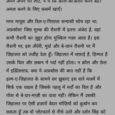
अपने 
अपने 
घर 
लौटे, 
न 
ये 
कि 
क़ौल-ओ-क़रार 
करने 
बैठें। 
अमल 
करने 
के 
लिए 
कसमें 
खाएँ। 
मगर 
मायूस 
और 
दिल-ए-गिरफ़्ता 
सन्यासी 
सोच 
रहा 
था, 
अफ़सोस! 
जिस 
मुल्क 
की 
रौशनी 
में 
इतना 
अंधेरा 
है, 
वहां 
कभी 
रौशनी 
का 
ज़ुहूर 
होना 
मुश्किल 
नज़र 
आता 
है। 
इस 
रौशनी 
पर, 
इस 
अँधेरी, 
मुर्दा 
और 
बे-जान 
रौशनी 
पर 
मैं 
जिहालत 
को 
तर्जीह 
देता 
हूँ। 
जिहालत 
में 
सफ़ाई 
है, 
हिम्मत 
है 
उसके 
दिल 
और 
ज़बान 
में 
पर्दा 
नहीं 
होता। 
न 
क़ौल 
और 
फ़ेल 
में 
इख़्तिलाफ़, 
क्या 
ये 
अफ़सोस 
की 
बात 
नहीं 
है 
कि 
इल्म-ए-जिहालत 
के 
सामने 
सर 
झुकाए 
इस 
सारे 
मजमें 
में 
सिर्फ़ 
एक 
शख़्स 
है 
जिसके 
पहलू 
में 
मर्दों 
का 
दिल 
है 
और 
गोवा 
से 
बे-दार-मग़्ज़ी 
का 
दावा 
नहीं। 
लेकिन 
मैं 
उसकी 
जिहालत 
पर 
ऐसी 
हज़ारों 
बेदार 
मग़्ज़ियों 
को 
क़ुर्बान 
कर 
सकता 
हूँ 
तब 
वो 
प्लेटफार्म 
से 
नीचे 
उतरे 
और 
दर्शन 
सिंह 
को 