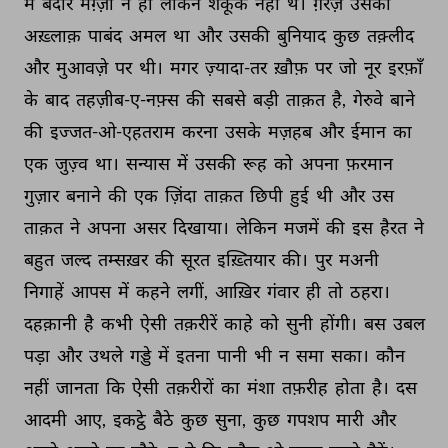
में 
बेदार 
मग़्ज़ी 
न 
हो 
लेकिन 
शकूक 
नहीं 
थे। 
ग़रज़ 
उसका 
अख़्लाक़ 
पाबंद 
अमल 
था 
और 
उसकी 
बुनियाद 
कुछ 
तक़्लीद 
और 
मुआवज़े 
पर 
थी। 
मगर 
ज़्यादा-तर 
ख़ौफ़ 
पर 
जो 
नूर 
इरफ़ाँ 
के 
बाद 
तहज़ीब-ए-नफ़्स 
की 
सबसे 
बड़ी 
ताक़त 
है, 
गेरुवे 
बाने 
की 
इज्जत-ओ-एहतराम 
करना 
उसके 
मज़हब 
और 
ईमान 
का 
एक 
जुज़्व 
था। 
सन्यास 
में 
उसकी 
रूह 
को 
अपना 
फ़रमान 
गुज़ार 
बनाने 
की 
एक 
ज़िंदा 
ताक़त 
छिपी 
हुई 
थी 
और 
उस 
ताक़त 
ने 
अपना 
असर 
दिखाया। 
लेकिन 
मजमें 
की 
इस 
हैरत 
ने 
बहुत 
जल्द 
तम्सख़र 
की 
सूरत 
इख़्तियार 
की। 
पुर 
मअनी 
निगाहें 
आपस 
में 
कहने 
लगीं, 
आख़िर 
गंवार 
ही 
तो 
ठहरा। 
दहक़ानी 
है 
कभी 
ऐसी 
तक़रीरें 
काहे 
को 
सुनी 
होंगी। 
बस 
उबल 
पड़ा 
और 
उथले 
गड्डे 
में 
इतना 
पानी 
भी 
न 
समा 
सका। 
कौन 
नहीं 
जानता 
कि 
ऐसी 
तक़रीरों 
का 
मंशा 
तफ़रीह 
होता 
है। 
दस 
आदमी 
आए, 
इकट्ठे 
बैठे 
कुछ 
सुना, 
कुछ 
गपशप 
मारी 
और 