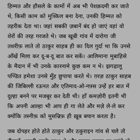
हिम्मत 
और 
हौसले 
के 
कामों 
में 
अब 
भी 
पेशक़दमी 
कर 
जाते 
थे, 
किसी 
काम 
को 
मुश्किल 
बना 
देना, 
उनकी 
हिम्मत 
को 
तहरीक 
देता 
था। 
जहां 
सबकी 
ज़बानें 
बंद 
हो 
जाएं 
वहां 
वो 
शेरों 
की 
तरह 
गरजते 
थे। 
जब 
खूबी 
गांव 
में 
दारोगा 
जी 
तशरीफ़ 
लाते 
तो 
ठाकुर 
साहब 
ही 
का 
दिल 
गुर्दा 
था 
कि 
उनसे 
आँखें 
मिला 
कर 
दू-ब-दू 
बात 
कर 
सकें। 
आलिमाना 
मुबाहिसे 
के 
मैदान 
में 
भी 
उनके 
कारनामे 
कुछ 
कम 
न 
थे। 
झगड़ालू 
पण्डित 
हमेशा 
उनसे 
मुँह 
छुपाया 
करते 
थे। 
ग़रज़ 
ठाकुर 
साहब 
की 
जिबिल्ली 
रऊनत 
और 
एतिमाद-ओ-नफ़्स 
उन्हें 
हर 
बात 
में 
दूल्हा 
बनने 
पर 
मजबूर 
कर 
देती 
थी। 
हाँ 
कमज़ोरी 
इतनी 
थी 
कि 
अपनी 
आल्हा 
भी 
आप 
ही 
गा 
लेते 
और 
मज़े 
ले-ले 
कर 
क्योंकि 
तस्नीफ़ 
को 
मुसन्निफ़ 
ही 
ख़ूब 
बयान 
करता 
है। 
जब 
दोपहर 
होते 
होते 
ठाकुर 
और 
ठकुराइन 
गांव 
से 
चले 
तो 