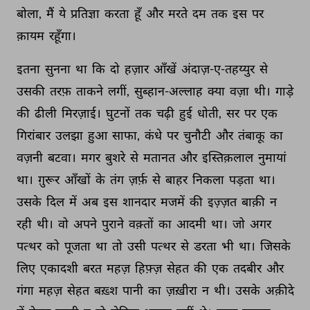
बोला, 
मैं 
ये 
प्रतिज्ञा 
करता 
हूँ 
और 
मरते 
दम 
तक 
इस 
पर 
क़ायम 
रहूँगा। 
इतना 
सुनना 
था 
कि 
दो 
हज़ार 
आँखें 
अंदाज़-ए-तहय्युर 
से 
उसकी 
तरफ़ 
ताकने 
लगीं, 
सुब्हान-अल्लाह 
क्या 
वज़ा 
थी। 
गाड़े 
की 
ढीली 
मिरज़ाई। 
घुटनों 
तक 
चढ़ी 
हुई 
धोती, 
सर 
पर 
एक 
गिरांबार 
उलझा 
हुआ 
साफा, 
कंधे 
पर 
चुनौटी 
और 
तंबाकू 
का 
वज़नी 
बटवा। 
मगर 
बुशरे 
से 
मतानत 
और 
इस्तिक़लाल 
नुमायां 
था। 
ग़ुरूर 
आँखों 
के 
तंग 
ज़र्फ़ 
से 
बाहर 
निकला 
पड़ता 
था। 
उसके 
दिल 
में 
अब 
इस 
शानदार 
मजमें 
की 
इज़्ज़त 
बाक़ी 
न 
रही 
थी। 
वो 
अपने 
पुराने 
वक़्तों 
का 
आदमी 
था। 
जो 
अगर 
पत्थर 
को 
पूजता 
था 
तो 
उसी 
पत्थर 
से 
डरता 
भी 
था। 
जिसके 
लिए 
एकादशी 
बरत 
महज़ 
हिफ़्ज़ 
सेहत 
की 
एक 
तदबीर 
और 
गंगा 
महज़ 
सेहत 
बख़्श 
पानी 
का 
ज़ख़ीरा 
न 
थी। 
उसके 
अक़ीदे 