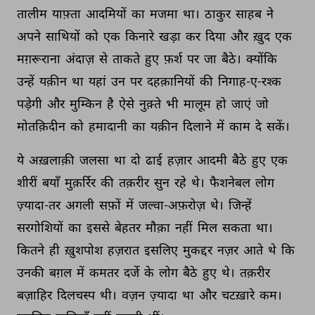
तालीम 
याफ़्ता 
आदमियों 
का 
मजमा 
था। 
ठाकुर 
साहब 
ने 
अपने 
साथियों 
को 
एक 
किनारे 
खड़ा 
कर 
दिया 
और 
ख़ुद 
एक 
मग़रूराना 
अंदाज़ 
से 
ताकते 
हुए 
फ़र्श 
पर 
जा 
बैठे। 
क्योंकि 
उन्हें 
यक़ीन 
था 
यहां 
उन 
पर 
दहक़ानियों 
की 
निगाह-ए-रश्क 
पड़ेगी 
और 
मुम्किन 
है 
ऐसे 
नुक़्ते 
भी 
मालूम 
हो 
जाएं 
जो 
मोतक़िदीन 
को 
हमादानी 
का 
यक़ीन 
दिलाने 
में 
काम 
दे 
सकें। 
ये 
अख़लाक़ी 
जलसा 
था 
दो 
ढाई 
हज़ार 
आदमी 
बैठे 
हुए 
एक 
शीरीं 
बयाँ 
मुक़र्रिर 
की 
तक़रीर 
सुन 
रहे 
थे। 
फैशनेबल 
लोग 
ज़्यादा-तर 
अगली 
सफ़ों 
में 
जल्वा-अफ़रोज़ 
थे। 
जिन्हें 
सरगोशियों 
का 
इससे 
बेहतर 
मौक़ा 
नहीं 
मिल 
सकता 
था। 
कितने 
ही 
ख़ुशपोश 
हज़रात 
इसलिए 
मुकद्दर 
नज़र 
आते 
थे 
कि 
उनकी 
बग़ल 
में 
कमतर 
दर्जे 
के 
लोग 
बैठे 
हुए 
थे। 
तक़रीर 
बज़ाहिर 
दिलचस्प 
थी। 
वज़न 
ज़्यादा 
था 
और 
चटख़ारे 
कम। 