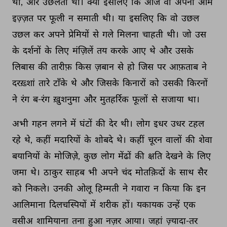
थी, 
और 
उछलती 
थी। 
क्या 
इसलिए 
कि 
आज 
वो 
अपनी 
आम 
इज़्ज़त 
पर 
फूली 
न 
समाती 
थी। 
या 
इसलिए 
कि 
वो 
उछल 
उछल 
कर 
अपने 
प्रेमियों 
से 
गले 
मिलना 
चाहती 
थी। 
जो 
उस 
के 
दर्शनों 
के 
लिए 
मंज़िलें 
तय 
करके 
आए 
थे 
और 
उसके 
लिबास 
की 
तारीफ़ 
किस 
ज़बान 
से 
हो 
जिस 
पर 
आफ़ताब 
ने 
दरख़्शां 
तारे 
टाँके 
थे 
और 
जिसके 
किनारों 
को 
उसकी 
किरनों 
ने 
रंग 
ब-रंग 
ख़ुशनुमा 
और 
मुतहर्रिक 
फूलों 
से 
सजाया 
था। 
अभी 
गहन 
लगने 
में 
घंटों 
की 
देर 
थी। 
लोग 
इधर 
उधर 
टहल 
रहे 
थे, 
कहीं 
मदारियों 
के 
शोबदे 
थे। 
कहीं 
चूरन 
वालों 
की 
शेवा 
बयानियों 
के 
मोजिज़े, 
कुछ 
लोग 
मेंढों 
की 
क्षति 
देखने 
के 
लिए 
जमा 
थे। 
ठाकुर 
साहब 
भी 
अपने 
चंद 
मोतक़िदों 
के 
साथ 
सैर 
को 
निकले। 
उनकी 
ओलू 
हिम्मती 
ने 
गवारा 
न 
किया 
कि 
इन 
आलिमाना 
दिलचस्पियों 
में 
शरीक 
हों। 
यकायक 
उन्हें 
एक 
वसीअ 
शामियाना 
तना 
हुआ 
नज़र 
आया। 
जहां 
ज़्यादा-तर 