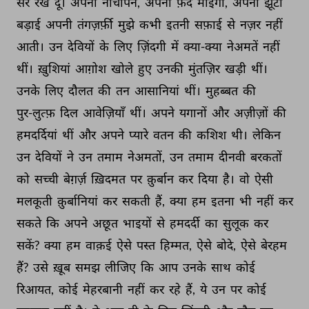
सर 
रख 
दूं। 
अपना 
नीचापन, 
अपनी 
फ़र्द 
माइगी, 
अपनी 
झूटी 
बड़ाई 
अपनी 
तंगज़र्फ़ी 
मुझे 
कभी 
इतनी 
सफ़ाई 
से 
नज़र 
नहीं 
आती। 
उन 
देवियों 
के 
लिए 
ज़िंदगी 
में 
क्या-क्या 
नेअमतें 
नहीं 
थीं। 
ख़ुशियां 
आग़ोश 
खोले 
हुए 
उनकी 
मुंतज़िर 
खड़ी 
थीं। 
उनके 
लिए 
दौलत 
की 
तन 
आसानियां 
थीं। 
मुहब्बत 
की 
पुर-लुत्फ़ 
दिल 
आवेज़ियाँ 
थीं। 
अपने 
यगानों 
और 
अज़ीज़ों 
की 
हमदर्दियां 
थीं 
और 
अपने 
प्यारे 
वतन 
की 
कशिश 
थी। 
लेकिन 
उन 
देवियों 
ने 
उन 
तमाम 
नेअमतों, 
उन 
तमाम 
दीनवी 
बरकतों 
को 
सच्ची 
बेग़र्ज़ 
ख़िदमत 
पर 
क़ुर्बान 
कर 
दिया 
है। 
वो 
ऐसी 
मलकूती 
क़ुर्बानियां 
कर 
सकती 
हैं, 
क्या 
हम 
इतना 
भी 
नहीं 
कर 
सकते 
कि 
अपने 
अछूत 
भाइयों 
से 
हमदर्दी 
का 
सुलूक 
कर 
सकें? 
क्या 
हम 
वाक़ई 
ऐसे 
पस्त 
हिम्मत, 
ऐसे 
बोदे, 
ऐसे 
बेरहम 
हैं? 
उसे 
ख़ूब 
समझ 
लीजिए 
कि 
आप 
उनके 
साथ 
कोई 
रिआयत, 
कोई 
मेहरबानी 
नहीं 
कर 
रहे 
हैं, 
ये 
उन 
पर 
कोई 