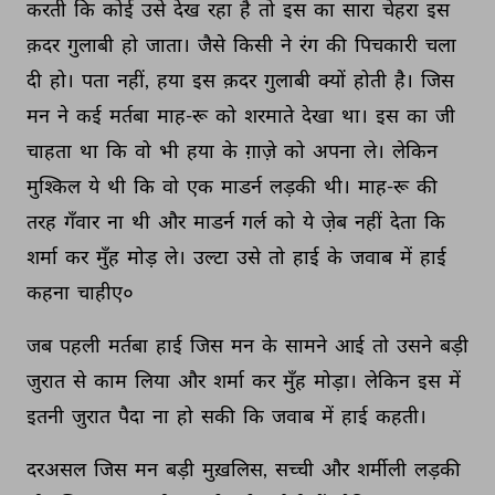
करती 
कि 
कोई 
उसे 
देख 
रहा 
है 
तो 
इस 
का 
सारा 
चेहरा 
इस 
क़दर 
गुलाबी 
हो 
जाता। 
जैसे 
किसी 
ने 
रंग 
की 
पिचकारी 
चला 
दी 
हो। 
पता 
नहीं, 
हया 
इस 
क़दर 
गुलाबी 
क्यों 
होती 
है। 
जिस 
मन 
ने 
कई 
मर्तबा 
माह-रू 
को 
शरमाते 
देखा 
था। 
इस 
का 
जी 
चाहता 
था 
कि 
वो 
भी 
हया 
के 
ग़ाज़े 
को 
अपना 
ले। 
लेकिन 
मुश्किल 
ये 
थी 
कि 
वो 
एक 
माडर्न 
लड़की 
थी। 
माह-रू 
की 
तरह 
गँवार 
ना 
थी 
और 
माडर्न 
गर्ल 
को 
ये 
जे़ब 
नहीं 
देता 
कि 
शर्मा 
कर 
मुँह 
मोड़ 
ले। 
उल्टा 
उसे 
तो 
हाई 
के 
जवाब 
में 
हाई 
कहना 
चाहीए० 
जब 
पहली 
मर्तबा 
हाई 
जिस 
मन 
के 
सामने 
आई 
तो 
उसने 
बड़ी 
जुरात 
से 
काम 
लिया 
और 
शर्मा 
कर 
मुँह 
मोड़ा। 
लेकिन 
इस 
में 
इतनी 
जुरात 
पैदा 
ना 
हो 
सकी 
कि 
जवाब 
में 
हाई 
कहती। 
दरअसल 
जिस 
मन 
बड़ी 
मुख़लिस, 
सच्ची 
और 
शर्मीली 
लड़की 