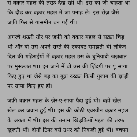
से 
वक़ार 
महल 
की 
तरफ़ 
देख 
रही 
थी। 
इस 
का 
जी 
चाहता 
था 
कि 
दौड़ 
कर 
वक़ार 
महल 
में 
जा 
पनाह 
ले। 
इस 
रोज़ 
जैसे 
जफ़ी 
फिर 
से 
यासमीन 
बन 
गई 
थी। 
अगरचे 
शऊरी 
तौर 
पर 
जफ़ी 
को 
वक़ार 
महल 
से 
सख़्त 
चिड़ 
थी 
और 
वो 
उसे 
अपने 
रास्ते 
की 
रुकावट 
समझती 
थी 
लेकिन 
दिल 
की 
गहिराईयों 
में 
वक़ार 
महल 
उस 
के 
बुनियादी 
जज़बात 
पर 
मुसल्लत 
था। 
इन 
जाने 
में 
वो 
उस 
की 
ज़िंदगी 
पर 
यूं 
साया 
किए 
हुए 
था 
जैसे 
बड़ 
का 
बूढ़ा 
दरख़्त 
किसी 
गुलाब 
की 
झाड़ी 
पर 
साया 
किए 
हुए 
हो। 
जफ़ी 
वक़ार 
महल 
के 
ज़ेर-ए-साया 
पैदा 
हुई 
थी। 
वहीं 
खेल 
खेल 
कर 
जवान 
हुई 
थी। 
इस 
की 
कोठी 
एवरग्रीन 
वक़ार 
महल 
के 
अक़ब 
में 
थी। 
इस 
की 
तमाम 
खिड़कियाँ 
महल 
की 
तरफ़ 
खुलती 
थीं। 
दोनों 
टियर 
बसें 
उधर 
को 
निकली 
हुई 
थीं। 
बचपन 