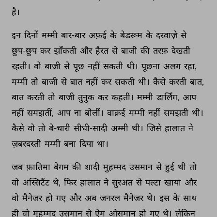
है। 
इन 
दिनों 
मम्मी 
बार-बार 
अफ़ई 
के 
बेडरूम 
के 
दरवाज़े 
से 
छुप-छुप 
कर 
झाँकती 
और 
हैरत 
से 
बाजी 
की 
तरफ़ 
देखती 
रहती। 
वो 
बाजी 
से 
पूछ 
नहीं 
सकती 
थी। 
पूछना 
अलग 
रहा, 
मम्मी 
तो 
बाजी 
से 
बात 
नहीं 
कर 
सकती 
थी। 
कैसे 
करती 
बात, 
बात 
करती 
तो 
बाजी 
तुनुक 
कर 
कहती। 
मम्मी 
डार्लिंग, 
आप 
नहीं 
समझतीं, 
आप 
ना 
बोलीं। 
वाक़ई 
मम्मी 
नहीं 
समझती 
थी। 
कैसे 
वो 
तो 
बे-चारी 
सीधी-सादी 
अम्मी 
थी। 
जिसे 
हालात 
ने 
ज़बरदस्ती 
मम्मी 
बना 
दिया 
था। 
जब 
फ़ातिमा 
बेगम 
की 
शादी 
मुहम्मद 
उसमान 
से 
हुई 
थी 
तो 
वो 
अस्सिटैंट 
थे, 
फिर 
हालात 
ने 
सुरअत 
से 
पल्टा 
खाया 
और 
वो 
मैनेजर 
हो 
गए 
और 
अब 
जनरल 
मैनेजर 
थे। 
इस 
के 
साथ 
ही 
वो 
मुहम्मद 
उसमान 
से 
ऐम 
ओसमान 
हो 
गए 
थे। 
लेकिन 