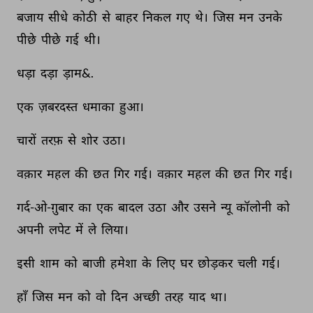
बजाय 
सीधे 
कोठी 
से 
बाहर 
निकल 
गए 
थे। 
जिस 
मन 
उनके 
पीछे 
पीछे 
गई 
थी। 
धड़ा 
दड़ा 
ड़ाम&. 
एक 
ज़बरदस्त 
धमाका 
हुआ। 
चारों 
तरफ़ 
से 
शोर 
उठा। 
वक़ार 
महल 
की 
छत 
गिर 
गई। 
वक़ार 
महल 
की 
छत 
गिर 
गई। 
गर्द-ओ-ग़ुबार 
का 
एक 
बादल 
उठा 
और 
उसने 
न्यू 
कॉलोनी 
को 
अपनी 
लपेट 
में 
ले 
लिया। 
इसी 
शाम 
को 
बाजी 
हमेशा 
के 
लिए 
घर 
छोड़कर 
चली 
गई। 
हाँ 
जिस 
मन 
को 
वो 
दिन 
अच्छी 
तरह 
याद 
था। 