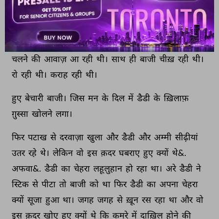
कर 
रही 
है। 
कमरे 
में 
तो 
सिर्फ 
बाजी, 
मम्मी 
और 
डैडी 
थे। 
बच्चा 
कहाँ 
था। 
फिर 
ऊपर 
कोई 
किसी 
को 
ज़िद-ओ-कोब 
कर 
रहा 
था। 
छड़ी 
चलने 
की 
आवाज़ 
आ 
रही 
थी। 
साथ 
ही 
बाजी 
चीख़ 
रही 
थी। 
रो 
रही 
थी। 
कराह 
रही 
थी। 
हुए 
बेचारी 
बाजी। 
जिस 
मन 
के 
दिल 
में 
डैडी 
के 
ख़िलाफ़ 
ग़ुस्सा 
खोलने 
लगा। 
फिर 
पटाख 
से 
दरवाज़ा 
खुला 
और 
डैडी 
और 
अम्मी 
सीढ़ीयां 
उतर 
रहे 
थे। 
लेकिन 
वो 
इस 
क़दर 
घबराए 
हुए 
क्यों 
थे&. 
अफवा&. 
डैडी 
का 
चेहरा 
लहूलुहान 
हो 
रहा 
था। 
अरे 
डैडी 
ने 
स्टिक 
से 
पीटा 
तो 
बाजी 
को 
था 
फिर 
डैडी 
का 
अपना 
चेहरा 
क्यों 
सूजा 
हुआ 
था। 
जगह 
जगह 
से 
ख़ून 
रस 
रहा 
था 
और 
वो 
इस 
क़दर 
खोए 
हुए 
क्यों 
थे 
कि 
कमरे 
में 
दाख़िल 
होने 
की 