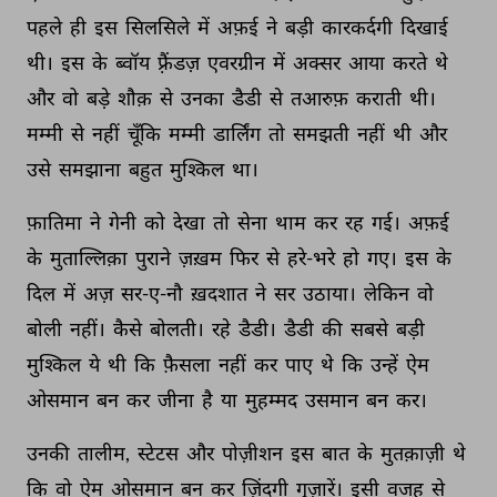
पहले 
ही 
इस 
सिलसिले 
में 
अफ़ई 
ने 
बड़ी 
कारकर्दगी 
दिखाई 
थी। 
इस 
के 
ब्वॉय 
फ़्रैंडज़ 
एवरग्रीन 
में 
अक्सर 
आया 
करते 
थे 
और 
वो 
बड़े 
शौक़ 
से 
उनका 
डैडी 
से 
तआरुफ़ 
कराती 
थी। 
मम्मी 
से 
नहीं 
चूँकि 
मम्मी 
डार्लिंग 
तो 
समझती 
नहीं 
थी 
और 
उसे 
समझाना 
बहुत 
मुश्किल 
था। 
फ़ातिमा 
ने 
गेनी 
को 
देखा 
तो 
सेना 
थाम 
कर 
रह 
गई। 
अफ़ई 
के 
मुताल्लिक़ा 
पुराने 
ज़ख़म 
फिर 
से 
हरे-भरे 
हो 
गए। 
इस 
के 
दिल 
में 
अज़ 
सर-ए-नौ 
ख़दशात 
ने 
सर 
उठाया। 
लेकिन 
वो 
बोली 
नहीं। 
कैसे 
बोलती। 
रहे 
डैडी। 
डैडी 
की 
सबसे 
बड़ी 
मुश्किल 
ये 
थी 
कि 
फ़ैसला 
नहीं 
कर 
पाए 
थे 
कि 
उन्हें 
ऐम 
ओसमान 
बन 
कर 
जीना 
है 
या 
मुहम्मद 
उसमान 
बन 
कर। 
उनकी 
तालीम, 
स्टेटस 
और 
पोज़ीशन 
इस 
बात 
के 
मुतक़ाज़ी 
थे 
कि 
वो 
ऐम 
ओसमान 
बन 
कर 
ज़िंदगी 
गुज़ारें। 
इसी 
वजह 
से 