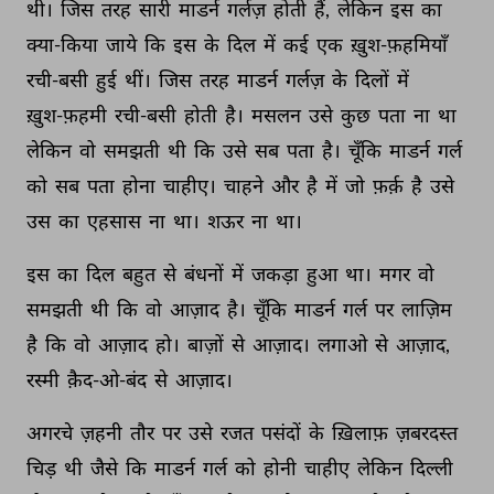
थी। 
जिस 
तरह 
सारी 
माडर्न 
गर्लज़ 
होती 
हैं, 
लेकिन 
इस 
का 
क्या-किया 
जाये 
कि 
इस 
के 
दिल 
में 
कई 
एक 
ख़ुश-फ़हमियाँ 
रची-बसी 
हुई 
थीं। 
जिस 
तरह 
माडर्न 
गर्लज़ 
के 
दिलों 
में 
ख़ुश-फ़हमी 
रची-बसी 
होती 
है। 
मसलन 
उसे 
कुछ 
पता 
ना 
था 
लेकिन 
वो 
समझती 
थी 
कि 
उसे 
सब 
पता 
है। 
चूँकि 
माडर्न 
गर्ल 
को 
सब 
पता 
होना 
चाहीए। 
चाहने 
और 
है 
में 
जो 
फ़र्क़ 
है 
उसे 
उस 
का 
एहसास 
ना 
था। 
शऊर 
ना 
था। 
इस 
का 
दिल 
बहुत 
से 
बंधनों 
में 
जकड़ा 
हुआ 
था। 
मगर 
वो 
समझती 
थी 
कि 
वो 
आज़ाद 
है। 
चूँकि 
माडर्न 
गर्ल 
पर 
लाज़िम 
है 
कि 
वो 
आज़ाद 
हो। 
बाज़ों 
से 
आज़ाद। 
लगाओ 
से 
आज़ाद, 
रस्मी 
क़ैद-ओ-बंद 
से 
आज़ाद। 
अगरचे 
ज़हनी 
तौर 
पर 
उसे 
रजत 
पसंदों 
के 
ख़िलाफ़ 
ज़बरदस्त 
चिड़ 
थी 
जैसे 
कि 
माडर्न 
गर्ल 
को 
होनी 
चाहीए 
लेकिन 
दिल्ली 