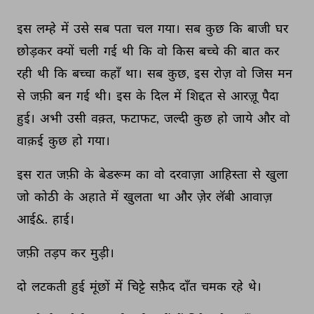
इस 
लम्हे 
में 
उसे 
सब 
पता 
चल 
गया। 
सब 
कुछ 
कि 
बाजी 
घर 
छोड़कर 
क्यों 
चली 
गई 
थी 
कि 
वो 
किस 
बच्चे 
की 
बात 
कर 
रही 
थी 
कि 
बच्चा 
कहाँ 
था। 
सब 
कुछ, 
इस 
रोज़ 
वो 
जिस 
मन 
से 
जफ़ी 
बन 
गई 
थी। 
इस 
के 
दिल 
में 
शिद्दत 
से 
आरज़ू 
पैदा 
हुई। 
अभी 
उसी 
वक़्त, 
फटाफट, 
जल्दी 
कुछ 
हो 
जाये 
और 
वो 
वाक़ई 
कुछ 
हो 
गया। 
इस 
रात 
जफ़ी 
के 
बेडरूम 
का 
वो 
दरवाज़ा 
आहिस्ता 
से 
खुला 
जो 
कोठी 
के 
अहाते 
में 
खुलता 
था 
और 
ज़ेर 
लॅबी 
आवाज़ 
आई&. 
हाई। 
जफ़ी 
तड़प 
कर 
मुड़ी। 
दो 
लटकती 
हुई 
मूंछों 
में 
चिट्टे 
सफ़ैद 
दाँत 
चमक 
रहे 
थे। 