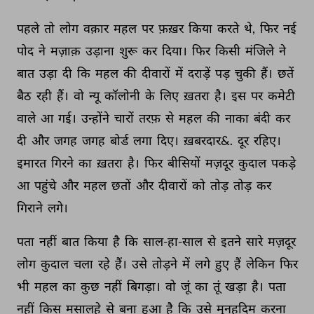
पहले 
तो 
लोग 
वक़ार 
महल 
पर 
फ़ख़र 
किया 
करते 
थे, 
फिर 
नई 
पोद 
ने 
मज़ाक़ 
उड़ाना 
शुरू 
कर 
दिया। 
फिर 
किसी 
मंजिले 
ने 
बात 
उड़ा 
दी 
कि 
महल 
की 
दीवारों 
में 
दराड़ें 
पड़ 
चुकी 
हैं। 
छतें 
बैठ 
रही 
हैं। 
वो 
न्यू 
कॉलोनी 
के 
लिए 
ख़तरा 
है। 
इस 
पर 
कमेटी 
वाले 
आ 
गई। 
उन्होंने 
चारों 
तरफ़ 
से 
महल 
की 
नाका 
बंदी 
कर 
दी 
और 
जगह 
जगह 
बोर्ड 
लगा 
दिए। 
ख़बरदार&. 
दूर 
रहिए। 
इमारत 
गिरने 
का 
ख़तरा 
है। 
फिर 
बीसियों 
मज़दूर 
कुदाल 
पकड़े 
आ 
पहुंचे 
और 
महल 
छतों 
और 
दीवारों 
को 
तोड़ 
तोड़ 
कर 
गिराने 
लगे। 
पता 
नहीं 
बात 
किया 
है 
कि 
साल-हा-साल 
से 
इतने 
सारे 
मज़दूर 
लोग 
कुदाल 
चला 
रहे 
हैं। 
उसे 
तोड़ने 
में 
लगे 
हुए 
हैं 
लेकिन 
फिर 
भी 
महल 
का 
कुछ 
नहीं 
बिगड़ा। 
वो 
जूं 
का 
तूं 
खड़ा 
है। 
पता 
नहीं 
किस 
मसालहे 
से 
बना 
हुआ 
है 
कि 
उसे 
मुनहदिम 
करना 