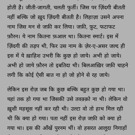
होती 
है। 
जीती-जागती, 
चलती 
फुर्ती। 
जिस 
पर 
ज़िंदगी 
बीतती 
नहीं 
बल्कि 
जो 
ख़ुद 
ज़िंदगी 
बीतती 
है। 
लिहाज़ा 
उसने 
अपना 
नाम 
जिस 
मन 
से 
जफ़ी 
कर 
लिया। 
जफ़ी, 
फ़ुट, 
फटाफट 
फ़ौरन। 
ये 
नाम 
कितना 
फ़आल 
था। 
कितना 
स्मार्ट। 
इस 
में 
ज़िंदगी 
की 
तड़प 
थी, 
फिर 
उस 
नाम 
के 
ज़ेर-ए-असर 
जल्द 
ही 
इस 
में 
ये 
ख़ाहिश 
उभरी 
कि 
कुछ 
हो 
जाये। 
अभी 
हो 
जाये। 
अभी 
हो 
जाये 
फ़ौरन 
तो 
इबतिदा 
थी। 
बिलआख़िर 
जफ़ी 
चाहने 
लगी 
कि 
कोई 
ऐसी 
बात 
ना 
हो 
जो 
होने 
से 
रह 
जाये। 
लेकिन 
इस 
रोज़ 
जब 
कि 
कुछ 
बल्कि 
बहुत 
कुछ 
हो 
गया 
था। 
यहां 
तक 
हो 
गया 
था 
जिसकी 
उसे 
तवक़्क़ो 
ना 
थी। 
लेकिन 
वो 
ख़ुशी 
महसूस 
नहीं 
कर 
रही 
थी। 
उल्टा 
वो 
तो 
हाथ 
मिल 
रही 
थी 
कि 
क्या 
हो 
गया। 
पता 
नहीं 
इस 
रोज़ 
जफ़ी 
को 
क्या 
हो 
गया 
था। 
इस 
की 
आँखें 
पुरनम 
थीं। 
वो 
हसरत 
आलूदा 
निगाहों 