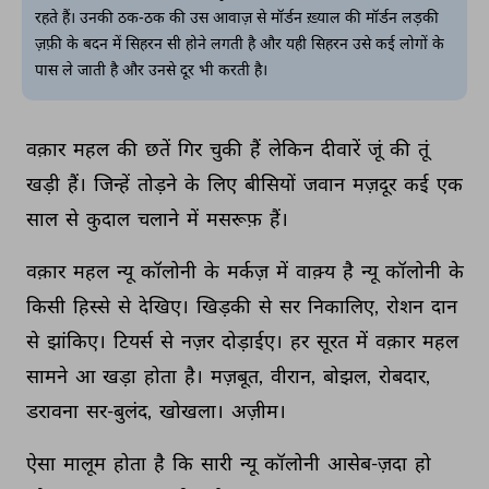
रहते हैं। उनकी ठक-ठक की उस आवाज़ से मॉर्डन ख़्याल की मॉर्डन लड़की
ज़फ़ी के बदन में सिहरन सी होने लगती है और यही सिहरन उसे कई लोगों के
पास ले जाती है और उनसे दूर भी करती है।
वक़ार 
महल 
की 
छतें 
गिर 
चुकी 
हैं 
लेकिन 
दीवारें 
जूं 
की 
तूं 
खड़ी 
हैं। 
जिन्हें 
तोड़ने 
के 
लिए 
बीसियों 
जवान 
मज़दूर 
कई 
एक 
साल 
से 
कुदाल 
चलाने 
में 
मसरूफ़ 
हैं। 
वक़ार 
महल 
न्यू 
कॉलोनी 
के 
मर्कज़ 
में 
वाक़्य 
है 
न्यू 
कॉलोनी 
के 
किसी 
हिस्से 
से 
देखिए। 
खिड़की 
से 
सर 
निकालिए, 
रोशन 
दान 
से 
झांकिए। 
टियर्स 
से 
नज़र 
दोड़ाईए। 
हर 
सूरत 
में 
वक़ार 
महल 
सामने 
आ 
खड़ा 
होता 
है। 
मज़बूत, 
वीरान, 
बोझल, 
रोबदार, 
डरावना 
सर-बुलंद, 
खोखला। 
अज़ीम। 
ऐसा 
मालूम 
होता 
है 
कि 
सारी 
न्यू 
कॉलोनी 
आसेब-ज़दा 
हो 