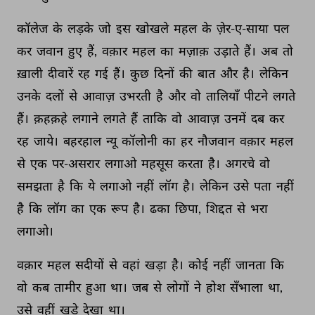
कॉलेज 
के 
लड़के 
जो 
इस 
खोखले 
महल 
के 
ज़ेर-ए-साया 
पल 
कर 
जवान 
हुए 
हैं, 
वक़ार 
महल 
का 
मज़ाक़ 
उड़ाते 
हैं। 
अब 
तो 
ख़ाली 
दीवारें 
रह 
गई 
हैं। 
कुछ 
दिनों 
की 
बात 
और 
है। 
लेकिन 
उनके 
दलों 
से 
आवाज़ 
उभरती 
है 
और 
वो 
तालियाँ 
पीटने 
लगते 
हैं। 
क़हक़हे 
लगाने 
लगते 
हैं 
ताकि 
वो 
आवाज़ 
उनमें 
दब 
कर 
रह 
जाये। 
बहरहाल 
न्यू 
कॉलोनी 
का 
हर 
नौजवान 
वक़ार 
महल 
से 
एक 
पर-असरार 
लगाओ 
महसूस 
करता 
है। 
अगरचे 
वो 
समझता 
है 
कि 
ये 
लगाओ 
नहीं 
लॉग 
है। 
लेकिन 
उसे 
पता 
नहीं 
है 
कि 
लॉग 
का 
एक 
रूप 
है। 
ढका 
छिपा, 
शिद्दत 
से 
भरा 
लगाओ। 
वक़ार 
महल 
सदीयों 
से 
वहां 
खड़ा 
है। 
कोई 
नहीं 
जानता 
कि 
वो 
कब 
तामीर 
हुआ 
था। 
जब 
से 
लोगों 
ने 
होश 
सँभाला 
था, 
उसे 
वहीं 
खड़े 
देखा 
था। 