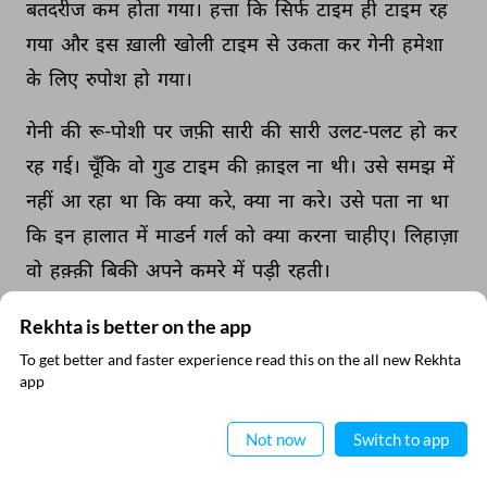
बतदरीज 
कम 
होता 
गया। 
हत्ता 
कि 
सिर्फ 
टाइम 
ही 
टाइम 
रह 
गया 
और 
इस 
ख़ाली 
खोली 
टाइम 
से 
उकता 
कर 
गेनी 
हमेशा 
के 
लिए 
रुपोश 
हो 
गया। 
गेनी 
की 
रू-पोशी 
पर 
जफ़ी 
सारी 
की 
सारी 
उलट-पलट 
हो 
कर 
रह 
गई। 
चूँकि 
वो 
गुड 
टाइम 
की 
क़ाइल 
ना 
थी। 
उसे 
समझ 
में 
नहीं 
आ 
रहा 
था 
कि 
क्या 
करे, 
क्या 
ना 
करे। 
उसे 
पता 
ना 
था 
कि 
इन 
हालात 
में 
माडर्न 
गर्ल 
को 
क्या 
करना 
चाहीए। 
लिहाज़ा 
वो 
हक़्क़ी 
बिकी 
अपने 
कमरे 
में 
पड़ी 
रहती। 
फिर 
वक़ार 
महल 
की 
ठुका 
ठक 
ने 
उसे 
घेर 
लिया। 
वो 
ठक 
Rekhta is better on the app
ठक 
उस 
के 
जिस्म 
में 
धँस 
गई। 
इंद्र 
जा 
कर 
तालियाँ 
बजाने 
To get better and faster experience read this on the all new Rekhta
app
लगी। 
उसे 
उकसाने 
लगी। 
उट्ठो, 
करो, 
उट्ठो 
कुछ 
करो। 
उट्ठो 
ऐप में पढ़िए
करो। 
ठक 
ठक, 
उट्ठो 
करो, 
ठक 
ठक। 
Not now
Switch to app
माडर्न 
गर्ल 
होने 
के 
बावजूद 
जफ़ी 
को 
जिस्म 
के 
तक़ाज़ों 
के 