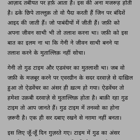
आज़ाद 
तबीयत 
पर 
हर्फ़ 
आता 
है। 
इस 
की 
अना 
मजरूह 
होती 
है। 
ढके 
छिपे 
ताल्लुक़ 
तो 
वो 
पैदा 
करती 
हैं 
जिन 
पर 
बंदिशें 
आइद 
की 
जाती 
हैं। 
जो 
पाबंदीयों 
में 
जीती 
हैं। 
जफ़ी 
को 
अपना 
जीवन 
साथी 
भी 
तो 
तलाश 
करना 
था। 
जफ़ी 
को 
इस 
बात 
का 
इलम 
ना 
था 
कि 
गेनी 
ने 
जीवन 
साथी 
बनने 
या 
तलाश 
करने 
के 
मुताल्लिक़ 
नहीं 
सोचा। 
गेनी 
तो 
गुड 
टाइम 
और 
एडवंचर 
का 
मुतलाशी 
था। 
जब 
वो 
जफ़ी 
के 
मजबूर 
करने 
पर 
एवरग्रीन 
के 
सदर 
दरवाज़े 
से 
दाख़िल 
हुआ 
तो 
ऐडवेंचर 
का 
अंसर 
ही 
ख़त्म 
हो 
गया। 
ऐडवेंचर 
तो 
हमेशा 
उक़बी 
दरवाज़े 
से 
मुताल्लिक़ 
होता 
है। 
बाक़ी 
रहा 
गुड 
टाइम 
तो 
आप 
जानते 
हैं। 
गुड 
टाइम 
में 
तनव्वो 
का 
होना 
ज़रूरी 
है। 
एक 
ही 
सर 
दबाए 
रखने 
से 
नग़मा 
नहीं 
बनता। 
इस 
लिए 
जूँ-जूँ 
दिन 
गुज़रते 
गए। 
टाइम 
में 
गुड 
का 
अंसर 