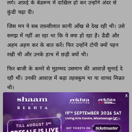
लगे। 
अफ़ई 
के 
बेडरूम 
में 
दाख़िल 
हो 
कर 
उन्होंने 
अंदर 
से 
कुंडी 
चढ़ा 
दी। 
जिस 
मन 
ये 
सब 
तफ़सीलात 
कानी 
आँख 
से 
देख 
रही 
थी। 
उसे 
समझ 
में 
नहीं 
आ 
रहा 
था 
कि 
ये 
क्या 
हो 
रहा 
है। 
डैडी 
और 
अहम 
अहम 
कर 
के 
बात 
करें। 
फिर 
उन्होंने 
टोपी 
क्यों 
पहन 
रखी 
थी 
और 
उनके 
हाथ 
में 
छड़ी 
क्यों 
थी। 
फिर 
बाजी 
के 
कमरे 
से 
मुहम्मद 
उसमान 
की 
आवाज़ें 
सुनाई 
दे 
रही 
थीं। 
उनकी 
आवाज़ 
में 
बड़ा 
तहक्कुम 
था 
या 
शायद 
मिन्नत 
थी। 
फिर 
बाजी 
की 
ग़ुस्से 
भरी 
आवाज़ 
सारे 
घर 
में 
गूँजी। 
बच्चा 
मेरा 
है। 
मैं 
उसे 
अपनाऊंगी। 
देखूँगी 
मुझे 
कौन 
रोकता 
है। 
जिस 
मन 
सोचने 
लगी। 
या 
अल्लाह 
बाजी 
किस 
बच्चे 
की 
बात 