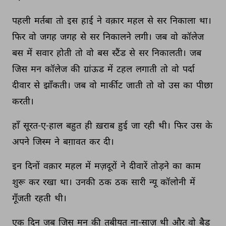
पहली 
मर्तबा 
तो 
इस 
हाई 
ने 
वक़ार 
महल 
से 
सर 
निकाला 
था। 
फिर 
वो 
जगह 
जगह 
से 
सर 
निकालने 
लगी। 
जब 
वो 
कॉलेज 
बस 
में 
सवार 
होती 
तो 
वो 
बस 
स्टैंड 
से 
सर 
निकालती। 
जब 
जिस 
मन 
कॉलेज 
की 
ग्रांऊड 
में 
टहल 
लगाती 
तो 
वो 
पर्दा 
दीवार 
से 
झाँकती। 
जब 
वो 
मार्कीट 
जाती 
तो 
वो 
उस 
का 
पीछा 
करती। 
हाँ 
सूरत-ए-हाल 
बहुत 
ही 
ख़राब 
हुई 
जा 
रही 
थी। 
फिर 
उस 
के 
अपने 
जिस्म 
ने 
बग़ावत 
कर 
दी। 
इन 
दिनों 
वक़ार 
महल 
में 
मज़दूरों 
ने 
दीवारें 
तोड़ने 
का 
काम 
शुरू 
कर 
रखा 
था। 
उनकी 
ठक 
ठक 
सारी 
न्यू 
कॉलोनी 
में 
गूँजती 
रहती 
थी। 
एक 
दिन 
जब 
जिस 
मन 
की 
तबीयत 
ना-साज़ 
थी 
और 
वो 
बैड 