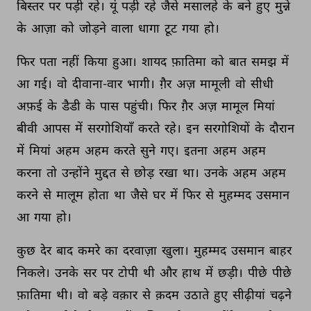
बिस्तर 
पर 
पड़ी 
रहे। 
यूं 
पड़ी 
रहे 
जैसे 
मसालहे 
के 
बने 
हुए 
मुन्ने 
के 
आज़ा 
को 
जोड़ने 
वाला 
धागा 
टूट 
गया 
हो। 
फिर 
पता 
नहीं 
किया 
हुआ। 
शायद 
फ़ातिमा 
को 
बात 
समझ 
में 
आ 
गई। 
वो 
दीवाना-वार 
भागी। 
ग़ैर 
अज़ 
मामूली 
वो 
सीधी 
अफ़ई 
के 
डैडी 
के 
पास 
पहुंची। 
फिर 
ग़ैर 
अज़ 
मामूल 
मियां 
बीवी 
आपस 
में 
सरगोशियाँ 
करते 
रहे। 
इन 
सरगोशियों 
के 
दौरान 
में 
मियां 
अहम 
अहम 
करते 
सुने 
गए। 
इतना 
अहम 
अहम 
करना 
तो 
उन्होंने 
मुद्दत 
से 
छोड़ 
रखा 
था। 
उनके 
अहम 
अहम 
करने 
से 
मालूम 
होता 
था 
जैसे 
घर 
में 
फिर 
से 
मुहम्मद 
उसमान 
आ 
गया 
हो। 
कुछ 
देर 
बाद 
कमरे 
का 
दरवाज़ा 
खुला। 
मुहम्मद 
उसमान 
बाहर 
निकले। 
उनके 
सर 
पर 
टोपी 
थी 
और 
हाथ 
में 
छड़ी। 
पीछे 
पीछे 
फ़ातिमा 
थी। 
वो 
बड़े 
वक़ार 
से 
क़दम 
उठाते 
हुए 
सीढ़ीयां 
चढ़ने 