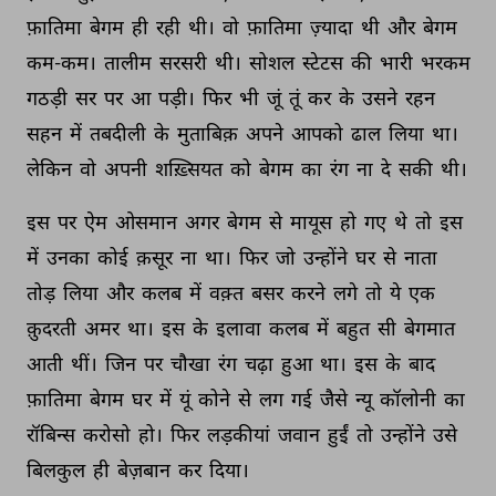
फ़ातिमा 
बेगम 
ही 
रही 
थी। 
वो 
फ़ातिमा 
ज़्यादा 
थी 
और 
बेगम 
कम-कम। 
तालीम 
सरसरी 
थी। 
सोशल 
स्टेटस 
की 
भारी 
भरकम 
गठड़ी 
सर 
पर 
आ 
पड़ी। 
फिर 
भी 
जूं 
तूं 
कर 
के 
उसने 
रहन 
सहन 
में 
तबदीली 
के 
मुताबिक़ 
अपने 
आपको 
ढाल 
लिया 
था। 
लेकिन 
वो 
अपनी 
शख़्सियत 
को 
बेगम 
का 
रंग 
ना 
दे 
सकी 
थी। 
इस 
पर 
ऐम 
ओसमान 
अगर 
बेगम 
से 
मायूस 
हो 
गए 
थे 
तो 
इस 
में 
उनका 
कोई 
क़सूर 
ना 
था। 
फिर 
जो 
उन्होंने 
घर 
से 
नाता 
तोड़ 
लिया 
और 
कलब 
में 
वक़्त 
बसर 
करने 
लगे 
तो 
ये 
एक 
क़ुदरती 
अमर 
था। 
इस 
के 
इलावा 
कलब 
में 
बहुत 
सी 
बेगमात 
आती 
थीं। 
जिन 
पर 
चौखा 
रंग 
चढ़ा 
हुआ 
था। 
इस 
के 
बाद 
फ़ातिमा 
बेगम 
घर 
में 
यूं 
कोने 
से 
लग 
गई 
जैसे 
न्यू 
कॉलोनी 
का 
रॉबिन्स 
करोसो 
हो। 
फिर 
लड़कीयां 
जवान 
हुईं 
तो 
उन्होंने 
उसे 
बिलकुल 
ही 
बेज़बान 
कर 
दिया। 