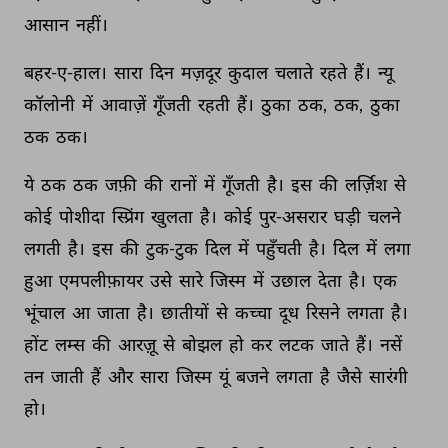
आसान 
नहीं। 
बहर-ए-हाल। 
सारा 
दिन 
मज़दूर 
कुदाल 
चलाते 
रहते 
हैं। 
न्यू 
कॉलोनी 
में 
आवाज़ें 
गूँजती 
रहती 
हैं। 
ठुका 
ठक, 
ठक, 
ठुका 
ठक 
ठक। 
ये 
ठक 
ठक 
जफ़ी 
की 
रानों 
में 
गूँजती 
है। 
इस 
की 
लर्ज़िश 
से 
कोई 
पोशीदा 
स्प्रिंग 
खुलता 
है। 
कोई 
पुर-असरार 
घड़ी 
चलने 
लगती 
है। 
इस 
की 
टुक-टुक 
दिल 
में 
पहुँचती 
है। 
दिल 
में 
लगा 
हुआ 
एमपलीफ़ायर 
उसे 
सारे 
जिस्म 
में 
उछाल 
देता 
है। 
एक 
भूंचाल 
आ 
जाता 
है। 
छातीयों 
से 
कच्चा 
दूध 
रिसने 
लगता 
है। 
होंट 
लम्स 
की 
आरज़ू 
से 
बोझल 
हो 
कर 
लटक 
जाते 
हैं। 
नसें 
तन 
जाती 
हैं 
और 
सारा 
जिस्म 
यूं 
बजने 
लगता 
है 
जैसे 
सारंगी 
हो। 