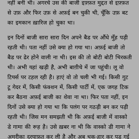
नहीं 
बनी 
थी। 
अगरचे 
उस 
की 
बाजी 
इफ़्फ़त 
मुद्दत 
से 
इफ़्फ़त 
से 
उफ़ 
और 
फिर 
उफ़ 
से 
अफ़ई 
बन 
चुकी 
थी, 
चूँकि 
उफ़ 
बट 
का 
इमकान 
ख़ारिज 
हो 
चुका 
था। 
इन 
दिनों 
बाजी 
सारा 
सारा 
दिन 
अपने 
बैड 
पर 
औंधे 
मुँह 
पड़ी 
रहती 
थी। 
पता 
नहीं 
उसे 
क्या 
हो 
गया 
था। 
अफ़ई 
बाजी 
तो 
बैड 
पर 
ढेर 
होने 
वाली 
ना 
थी। 
इस 
की 
तो 
बोटी 
बोटी 
थिरकती 
थी। 
अभी 
यहां 
खड़ी 
है, 
अभी 
बाग़ीचे 
में 
जा 
पहुंची। 
लू 
वो 
टियर्स 
पर 
टहल 
रही 
है। 
हाएं 
वो 
तो 
चली 
भी 
गई। 
किसी 
गुट 
टू 
गेदर 
में, 
किसी 
फंक्शन 
में, 
किसी 
पार्टी 
में, 
एक 
जगह 
टिक 
कर 
बैठना 
अफ़ई 
बाजी 
का 
शेवा 
ना 
था। 
फिर 
पता 
नहीं, 
इन 
दिनों 
उसे 
क्या 
हो 
गया 
था 
कि 
पलंग 
पर 
गठड़ी 
बन 
कर 
पड़ी 
रहती 
थी। 
जिस 
मन 
समझती 
थी 
कि 
अफ़ई 
बाजी 
में 
वास्को 
डे 
गामा 
की 
रूह 
है। 
उसे 
ख़बर 
ना 
थी 
कि 
वास्को 
डी 
गामा 
ने 
अमरीका 
दरयाफ़त 
कर 
ली 
है 
और 
अब 
थक-हार 
कर 
पड़ 
गई 