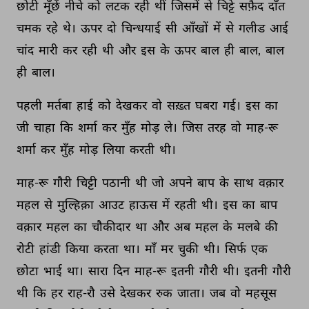
छोटी 
मूँछें 
नीचे 
को 
लटक 
रही 
थीं 
जिसमें 
से 
चिट्टे 
सफ़ैद 
दाँत 
चमक 
रहे 
थे। 
ऊपर 
दो 
चिन्धयाई 
सी 
आँखों 
में 
से 
गलीड 
आई 
चांद 
मारी 
कर 
रही 
थी 
और 
इस 
के 
ऊपर 
बाल 
ही 
बाल, 
बाल 
ही 
बाल। 
पहली 
मर्तबा 
हाई 
को 
देखकर 
वो 
सख़्त 
घबरा 
गई। 
इस 
का 
जी 
चाहा 
कि 
शर्मा 
कर 
मुँह 
मोड़ 
ले। 
जिस 
तरह 
वो 
माह-रू 
शर्मा 
कर 
मुँह 
मोड़ 
लिया 
करती 
थी। 
माह-रू 
गौरी 
चिट्टी 
पठानी 
थी 
जो 
अपने 
बाप 
के 
साथ 
वक़ार 
महल 
से 
मुल्हिक़ा 
आउट 
हाऊस 
में 
रहती 
थी। 
इस 
का 
बाप 
वक़ार 
महल 
का 
चौकीदार 
था 
और 
अब 
महल 
के 
मलबे 
की 
रोटी 
हांडी 
किया 
करता 
था। 
माँ 
मर 
चुकी 
थी। 
सिर्फ 
एक 
छोटा 
भाई 
था। 
सारा 
दिन 
माह-रू 
इतनी 
गौरी 
थी। 
इतनी 
गौरी 
थी 
कि 
हर 
राह-रौ 
उसे 
देखकर 
रुक 
जाता। 
जब 
वो 
महसूस 