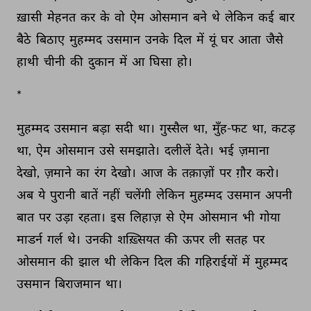
ख़ासी 
मेहनत 
कर 
के 
वो 
ऐम 
ओसमान 
बने 
थे 
लेकिन 
कई 
बार 
बैठे 
बिठाए 
मुहम्मद 
उसमान 
उनके 
दिल 
में 
यूं 
घर 
आता 
जैसे 
हाथी 
चीनी 
की 
दुकान 
में 
आ 
घिसा 
हो। 
* 
मुहम्मद 
उसमान 
बड़ा 
सदी 
था। 
गुस्सैल 
था, 
मुँह-फट 
था, 
कटड़ 
था, 
ऐम 
ओसमान 
उसे 
समझाते। 
दलीलें 
देते। 
भई 
ज़माना 
देखो, 
ज़माने 
का 
रंग 
देखो। 
आज 
के 
तक़ाज़ों 
पर 
ग़ौर 
करो। 
अब 
ये 
पुरानी 
बातें 
नहीं 
चलेंगी 
लेकिन 
मुहम्मद 
उसमान 
अपनी 
बात 
पर 
उड़ा 
रहता। 
इस 
लिहाज़ 
से 
ऐम 
ओसमान 
भी 
गोया 
माडर्न 
गर्ल 
थे। 
उनकी 
शख़्सियत 
की 
ऊपर 
ली 
सतह 
पर 
ओसमान 
की 
झाल 
थी 
लेकिन 
दिल 
की 
गहिराईयों 
में 
मुहम्मद 
उसमान 
बिराजमान 
था। 