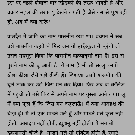
इस 
पर 
जफ़ी 
दीवाना-वार 
खिड़की 
की 
तरफ़ 
भागती 
है 
और 
वक़ार 
महल 
की 
तरफ़ 
यूं 
देखने 
लगती 
है 
जैसे 
इस 
से 
पूछ 
रही 
हो, 
अब 
में 
क्या 
करूँ? 
वालदैन 
ने 
जफ़ी 
का 
नाम 
यासमीन 
रखा 
था। 
बचपन 
में 
सब 
उसे 
यासमीन 
कहते 
थे 
फिर 
जब 
वो 
हाईस्कूल 
में 
पहुंची 
तो 
उसने 
महसूस 
किया 
कि 
यासमीन 
दक़यानूसी 
नाम 
है। 
इस 
से 
पुराने 
नाम 
की 
बू 
आती 
है। 
ये 
नाम 
है 
भी 
तो 
सल्लू 
टमपो। 
ढीला 
ढीला 
जैसे 
चूलें 
ढीली 
हूँ। 
लिहाज़ा 
उसने 
यासमीन 
की 
चूलें 
ठोंक 
कर 
उसे 
जिस 
मन 
कर 
दिया। 
फिर 
जब 
वो 
कॉलेज 
में 
पहुंची 
तो 
उसे 
फिर 
से 
अपने 
नाम 
पर 
ग़ुस्सा 
आने 
लगा। 
लू 
में 
क्या 
फूल 
हूँ 
कि 
जिस 
मन 
कहलाऊँ। 
मैं 
क्या 
आराइश 
की 
चीज़ 
हूँ। 
मैं 
तो 
एक 
माडर्न 
गर्ल 
हूँ 
और 
माडर्न 
गर्ल 
फूल 
नहीं 
होती, 
आराइश 
नहीं 
होती, 
ख़ुशबू 
नहीं 
होती। 
ये 
सब 
तो 
दक़यानूसी 
चीज़ें 
हैं। 
माडर्न 
गर्ल 
तो 
एक्टिव 
होती 
है, 
स्मार्ट 