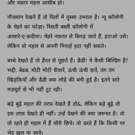
और 
वक़ार 
महल 
आसीब 
हो। 
नौजवान 
देखते 
हैं 
तो 
दिलों 
में 
ग़ुस्सा 
उभरता 
है। 
न्यू 
कॉलोनी 
के 
चेहरे 
का 
फोड़ा। 
रिसती 
बस्ती 
कॉलोनी 
में 
आसारे-ए-क़दीमा। 
चेहरे 
नफ़रत 
से 
बिगड़ 
जाते 
हैं, 
हटाओ 
उसे। 
लेकिन 
वो 
महल 
से 
अपनी 
निगाहें 
हटा 
नहीं 
सकते। 
बच्चे 
देखते 
हैं 
तो 
हैरत 
से 
पूछते 
हैं। 
डैडी! 
ये 
कैसी 
बिल्डिंग 
है? 
भद्दी, 
बेढब, 
मोटी 
मोटी 
दीवारें, 
ऊंची 
ऊंची 
छतें, 
तंग 
तंग 
खिड़कियाँ 
और 
डैडी 
क्या 
लोहे 
की 
बनी 
हुई 
है। 
इतने 
सारे 
मज़दूरों 
से 
भी 
नहीं 
टूट 
रही। 
बड़े 
बूढ़े 
महल 
की 
तरफ़ 
देखते 
हैं 
तो&. 
लेकिन 
बड़े 
बूढ़े 
तो 
इस 
तरफ़ 
देखते 
ही 
नहीं। 
उन्हें 
देखने 
की 
क्या 
ज़रूरत 
है। 
वो 
तो 
रहते 
ही 
महल 
में 
हैं 
चोरी 
छिपे। 
वो 
डरते 
हैं 
कि 
किसी 
पर 
भेद 
खुल 
ना 
जाये। 