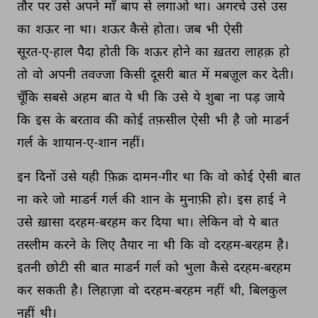
तौर 
पर 
उसे 
अपने 
माँ 
बाप 
से 
लगाओ 
था। 
अगरचे 
उसे 
उस 
का 
शऊर 
ना 
था। 
शऊर 
कैसे 
होता। 
जब 
भी 
ऐसी 
सूरत-ए-हाल 
पैदा 
होती 
कि 
शऊर 
होने 
का 
ख़तरा 
लाहक़ 
हो 
तो 
वो 
अपनी 
तवज्जा 
किसी 
दूसरी 
बात 
में 
मबज़ूल 
कर 
देती। 
चूँकि 
सबसे 
अहम 
बात 
ये 
थी 
कि 
उसे 
ये 
शुबा 
ना 
पड़ 
जाये 
कि 
इस 
के 
बरताव 
की 
कोई 
तफ़सील 
ऐसी 
भी 
है 
जो 
माडर्न 
गर्ल 
के 
शायान-ए-शान 
नहीं। 
इन 
दिनों 
उसे 
यही 
फ़िक्र 
दामन-गीर 
था 
कि 
वो 
कोई 
ऐसी 
बात 
ना 
करे 
जो 
माडर्न 
गर्ल 
की 
शान 
के 
मुनाफ़ी 
हो। 
इस 
हाई 
ने 
उसे 
ख़ासा 
दरहम-बरहम 
कर 
दिया 
था। 
लेकिन 
वो 
ये 
बात 
तस्लीम 
करने 
के 
लिए 
तैयार 
ना 
थी 
कि 
वो 
दरहम-बरहम 
है। 
इतनी 
छोटी 
सी 
बात 
माडर्न 
गर्ल 
को 
भुला 
कैसे 
दरहम-बरहम 
कर 
सकती 
है। 
लिहाज़ा 
वो 
दरहम-बरहम 
नहीं 
थी, 
बिलकुल 
नहीं 
थी। 