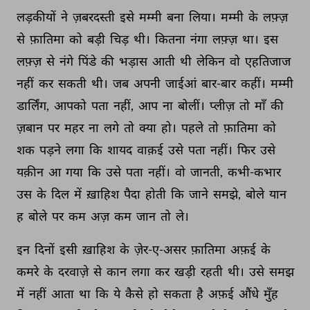
लड़कीयों 
ने 
ज़बरदस्ती 
इसे 
मम्मी 
बना 
लिया। 
मम्मी 
के 
लफ़्ज़ 
से 
फ़ातिमा 
को 
बड़ी 
चिड़ 
थी। 
कितना 
नंगा 
लफ़्ज़ 
था। 
इस 
लफ़्ज़ 
से 
नंगे 
पिंडे 
की 
भड़ास 
आती 
थी 
लेकिन 
वो 
एहतिजाज 
नहीं 
कर 
सकती 
थी। 
जब 
अपनी 
जाईआं 
बार-बार 
कहीं। 
मम्मी 
डार्लिंग, 
आपको 
पता 
नहीं, 
आप 
ना 
बोलीं। 
प्लीज़ 
तो 
माँ 
की 
ज़बान 
पर 
महर 
ना 
लगे 
तो 
क्या 
हो। 
पहले 
तो 
फ़ातिमा 
को 
शक 
पड़ने 
लगा 
कि 
शायद 
वाक़ई 
उसे 
पता 
नहीं। 
फिर 
उसे 
यक़ीन 
आ 
गया 
कि 
उसे 
पता 
नहीं। 
वो 
जानती, 
कभी-कभार 
उस 
के 
दिल 
में 
ख़ाहिश 
पैदा 
होती 
कि 
जाने 
समझे, 
बोले 
यान 
ह 
बोले 
पर 
कम 
अज़ 
कम 
जान 
तो 
ले। 
इन 
दिनों 
इसी 
ख़ाहिश 
के 
ज़ेर-ए-असर 
फ़ातिमा 
अफ़ई 
के 
कमरे 
के 
दरवाज़े 
से 
कान 
लगा 
कर 
खड़ी 
रहती 
थी। 
उसे 
समझ 
में 
नहीं 
आता 
था 
कि 
ये 
कैसे 
हो 
सकता 
है 
अफ़ई 
औंधे 
मुँह 