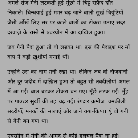
अगले 
रोज़ 
गेनी 
लटकती 
हुई 
मूंछों 
में 
चिट्टे 
सफ़ैद 
दाँत 
निकाले। 
चिन्धयाई 
हुई 
मगर 
चढ़ 
जाने 
वाली 
सुर्ख़ 
चियूंटियों 
जैसी 
आँखें 
लिए 
सर 
पर 
काले 
बालों 
का 
टोकरा 
उठाए 
सदर 
दरवाज़े 
के 
रास्ते 
से 
एवरग्रीन 
में 
आ 
दाख़िल 
हुआ। 
जब 
गेनी 
पैदा 
हुआ 
तो 
वो 
लड़का 
था। 
इस 
की 
पैदाइश 
पर 
माँ 
बाप 
ने 
बड़ी 
ख़ुशीयां 
मनाई 
थीं। 
उन्होंने 
उस 
का 
नाम 
ग़नी 
रखा 
था। 
लेकिन 
जब 
वो 
नौजवानी 
और 
दूर 
जदीद 
में 
दाख़िल 
हुआ 
तो 
बहुत 
सी 
तबदीलीयां 
अमल 
में 
आ 
गईं। 
बाल 
बढ़कर 
टोकरा 
बन 
गए। 
मूँछें 
लटक 
गईं। 
मुँह 
पर 
पाउडर 
सुर्ख़ी 
की 
तह 
चढ़ 
गई। 
रंगदार 
क़मीज़, 
चमकीली 
सदरीयाँ, 
मनकों 
की 
मालाएं 
और 
जाने 
क्या-किया। 
यूं 
वो 
ग़नी 
से 
गेनी 
बन 
गया 
था। 
एवरग्रीन 
में 
गेनी 
की 
आमद 
से 
कोई 
हलचल 
पैदा 
ना 
हुई। 