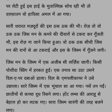
पर 
लेटी 
हुई 
इस 
हाई 
के 
मुताल्लिक़ 
सोच 
रही 
थी 
तो 
दफ़्फ़ातन 
वो 
हादिसा 
अमल 
में 
आ 
गया। 
सारी 
शरारत 
मज़दूरों 
की 
इस 
ठक 
ठक 
की 
थी। 
रोज़ 
तो 
वो 
ठक 
ठक 
जिस 
मन 
के 
कमरे 
की 
दीवारों 
से 
टकरा 
कर 
गूँजती 
थी, 
इस 
रोज़ 
ना 
जाने 
किया 
हुआ। 
वो 
ठक 
ठक 
सीधी 
जिस 
मन 
की 
रानों 
से 
आ 
टकराई 
और 
इस 
के 
जिस्म 
में 
गूँजने 
लगी। 
जिस 
मन 
के 
जिस्म 
में 
एक 
अजीब 
सी 
लर्ज़िश 
जागी। 
किसी 
पोशीदा 
स्प्रिंग 
में 
हरकत 
हुई। 
एक 
तनाव 
सा 
उठा 
उसने 
दिल-ए-पर 
दबाओ 
डाला। 
दिल 
के 
एमपलीफ़ायर 
ने 
उसे 
उछाला। 
सारे 
जिस्म 
में 
एक 
भूंचाल 
सा 
आ 
गया। 
नसें 
तन 
गईं। 
छातीयों 
से 
कच्चा 
दूध 
रिसने 
लगा। 
होंट 
लम्स 
की 
आरज़ू 
से 
बेहाल 
हो 
कर 
लटक 
गए। 
सारा 
जिस्म 
सारंगी 
की 
तरह 
बजने 
लगा। 