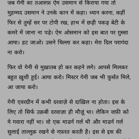
जब 
गेनी 
का 
तआरुफ़ 
ऐम 
उसमान 
से 
किराया 
गया 
तो 
मुहम्मद 
उसमान 
ने 
उनके 
कान 
में 
कहा। 
ध्यान 
करना, 
कहीं 
फिर 
से 
तुम्हें 
सर 
पर 
टोपी 
रख, 
हाथ 
में 
छड़ी 
पकड़ 
बेटी 
के 
कमरे 
में 
जाना 
ना 
पड़े। 
ऐम 
ओसमान 
को 
इस 
बात 
पर 
ग़ुस्सा 
आया। 
हट 
जाओ। 
उसने 
चिल्ला 
कर 
कहा। 
मेरा 
दिल 
परागंदा 
ना 
करो। 
फिर 
वो 
गेनी 
से 
मुख़ातब 
हो 
कर 
कहने 
लगे। 
आपसे 
मिलकर 
बहुत 
ख़ुशी 
हुई। 
आया 
करो। 
मिस्टर 
गेनी 
जब 
भी 
फ़ुर्सत 
मिले, 
आ 
जाया 
करो। 
गेनी 
एवरग्रीन 
में 
कभी 
दरवाज़े 
से 
दाख़िल 
ना 
होता। 
इस 
के 
लिए 
तो 
सिर्फ 
उक़बी 
दरवाज़ा 
ही 
मौज़ूं 
था। 
लेकिन 
जफ़ी 
को 
ये 
गवारा 
नहीं 
था। 
वो 
एक 
माडर्न 
गर्ल 
थी 
और 
माडर्न 
गर्ल 
सुलाई 
ताल्लुक़ 
रखने 
से 
नफ़रत 
करती 
है। 
इस 
से 
इस 
की 