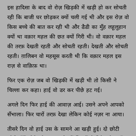
इस 
हादिसा 
के 
बाद 
वो 
रोज़ 
खिड़की 
में 
खड़ी 
हो 
कर 
सोचती 
रही 
कि 
बाजी 
घर 
छोड़कर 
क्यों 
चली 
गई 
थी 
और 
इस 
रोज़ 
वो 
किस 
बच्चे 
की 
बात 
कर 
रही 
थी 
और 
डैडी 
का 
मुँह 
लहूलुहान 
क्यों 
था 
वक़ार 
महल 
की 
छत 
क्यों 
गिरी 
थी। 
वो 
वक़ार 
महल 
की 
तरफ़ 
देखती 
रहती 
और 
सोचती 
रहती। 
देखती 
और 
सोचती 
रहती। 
ग़ालिबन 
वो 
महसूस 
करती 
थी 
कि 
वक़ार 
महल 
इस 
राज़ 
से 
वाक़िफ़ 
था। 
फिर 
एक 
रोज़ 
जब 
वो 
खिड़की 
में 
खड़ी 
थी 
तो 
किसी 
ने 
चिल्ला 
कर 
कहा। 
हाई 
वो 
डर 
कर 
पीछे 
हट 
गई। 
अगले 
दिन 
फिर 
हाई 
की 
आवाज़ 
आई। 
उसने 
अपने 
आपको 
सँभाला। 
फिर 
चारों 
तरफ़ 
देखा 
लेकिन 
कोई 
नज़र 
ना 
आया। 
तीसरे 
दिन 
वो 
हाई 
उस 
के 
सामने 
आ 
खड़ी 
हुई। 
दो 
छोटी 