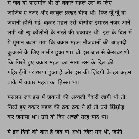
में 
जब 
वो 
यासमीन 
थी 
तो 
वक़ार 
महल 
उस 
के 
लिए 
जाज़िब-ए-नज़र 
और 
काबुल 
फ़ख़र 
चीज़ 
थी। 
फिर 
जूँ-जूँ 
वो 
जवानी 
होती 
गई, 
वक़ार 
महल 
उसे 
बोसीदा 
इमारत 
नज़र 
आने 
लगी 
जो 
न्यू 
कॉलोनी 
के 
रास्ते 
की 
रुकावट 
थी। 
इस 
के 
दिल 
में 
ये 
गुमान 
बढ़ता 
गया 
कि 
वक़ार 
महल 
नौजवानों 
की 
आज़ादी 
कुचलने 
के 
लिए 
तामीर 
हुआ 
था। 
वो 
इस 
बात 
से 
बे-ख़बर 
थी 
कि 
गिरते 
हुए 
वक़ार 
महल 
का 
साया 
उस 
के 
दिल 
की 
गहिराईयों 
पर 
छाया 
हुआ 
है 
और 
इस 
की 
ज़िंदगी 
के 
हर 
अहम 
वाक़े 
में 
वक़ार 
महल 
का 
हिस्सा 
था। 
मसलन 
जब 
इस 
में 
जवानी 
की 
अव्वलीं 
बेदारी 
जागी 
थी 
तो 
गिरते 
हुए 
वक़ार 
महल 
की 
ठक 
ठक 
ने 
ही 
तो 
उसे 
झिंझोड़ 
कर 
जगाया 
था। 
उसे 
वो 
दिन 
अच्छी 
तरह 
याद 
था। 
ये 
इन 
दिनों 
की 
बात 
है 
जब 
वो 
अभी 
जिस 
मन 
थी, 
जफ़ी 