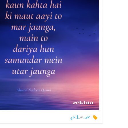
سمندر
اور
1 مزید