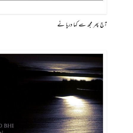
آج پھر مجھ سے کہا دریا نے