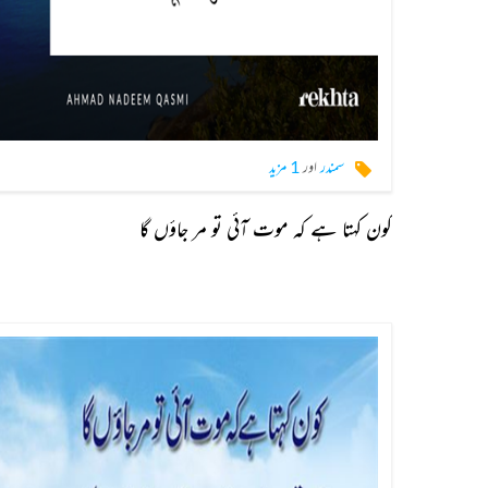
سمندر
اور
1 مزید
کون کہتا ہے کہ موت آئی تو مر جاؤں گا