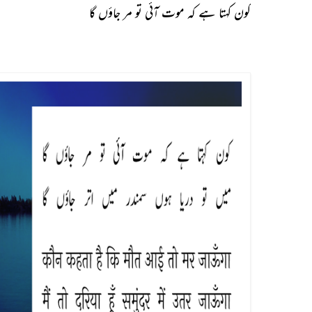
کون کہتا ہے کہ موت آئی تو مر جاؤں گا