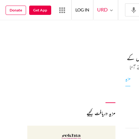
URD
LOG IN
Donate
Get App
وں کے
آتا
را یہ
مزید
مزید دریافت کیجیے