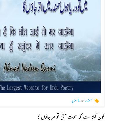
سمندر
اور
1 مزید
کون کہتا ہے کہ موت آئی تو مر جاؤں گا