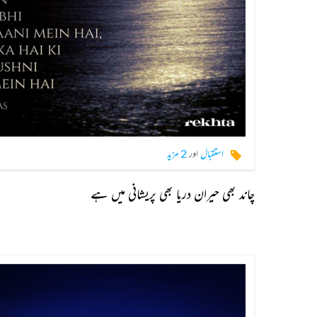
استقبال
اور
2 مزید
چاند بھی حیران دریا بھی پریشانی میں ہے