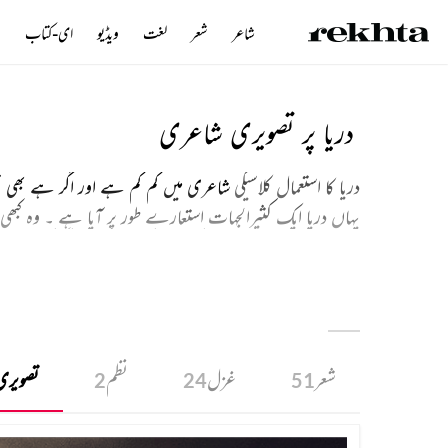
شاعر
شعر
لغت
ویڈیو
ای-کتاب
ن
دریا پر تصویری شاعری
دریا کا استعمال کلاسیکی
شاعری میں کم کم ہے اور اگر ہے بھی ت
یہاں دریا ایک کثیرالجہات استعارے طور پر آیا ہے ۔ وہ کبھی 
ہے اسے بہا لے جاتا اور کبھی اس کی روانی کو زندگی کی حرکت 
شعری انتخاب آپ کو یقیناً پسند آئے گا ۔
شعر
غزل
نظم
تصویری
2
24
51