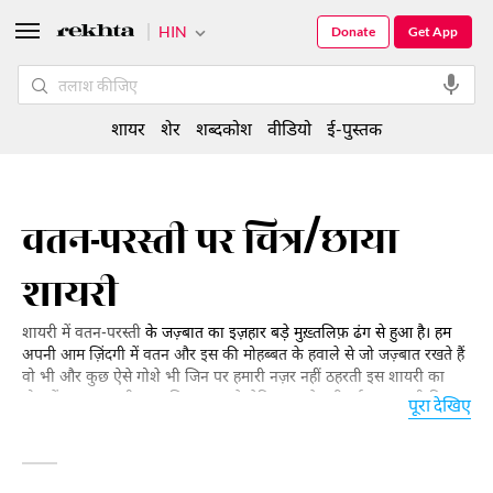
HIN
Donate
Get App
शायर
शेर
शब्दकोश
वीडियो
ई-पुस्तक
वतन-परस्ती पर चित्र/छाया
शायरी
शायरी में वतन-परस्ती
के जज़्बात का इज़हार बड़े मुख़्तलिफ़ ढंग से हुआ है। हम
अपनी आम ज़िंदगी में वतन और इस की मोहब्बत के हवाले से जो जज़्बात रखते हैं
वो भी और कुछ ऐसे गोशे भी जिन पर हमारी नज़र नहीं ठहरती इस शायरी का
मौज़ू हैं। वतन-परस्ती मुस्तहसिन जज़्बा है लेकिन हद से बढ़ी हुई वत-परस्ती किस
पूरा देखिए
क़िस्म के नताएज पैदा करती है और आलमी इन्सानी बिरादरी के सियाक़ में उस के
क्या मनफ़ी असरात होते हैं इस की झलक भी आपको इस शेअरी इंतिख़ाब में
मिलेगी। ये अशआर पढ़िए और इस जज़बे की रंगारंग दुनिया की सैर कीजिए।