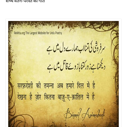
सच्चे वतन-परस्त का गीत