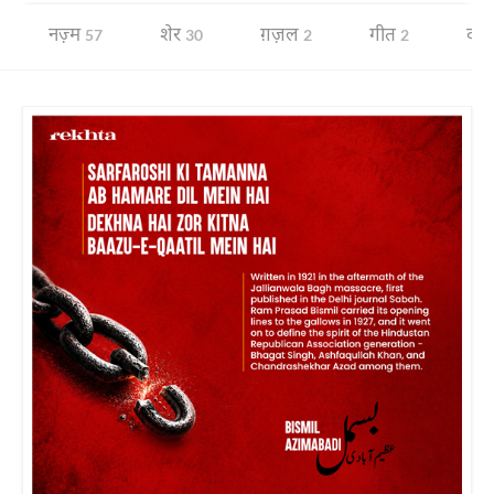
नज़्म
शेर
ग़ज़ल
गीत
दोह
57
30
2
2