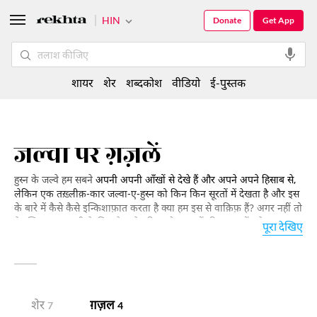
HIN
Donate
Get App
शायर
शेर
शब्दकोश
वीडियो
ई-पुस्तक
जल्वा पर ग़ज़लें
हुस्न के जल्वे हम सबने
अपनी अपनी आँखों से देखे हैं और अपने अपने हिसाब से,
लेकिन एक तख़्लीक़-कार जल्वा-ए-हुस्न को किन किन सूरतों में देखता है और इस
के बारे में कैसे कैसे इन्किशाफ़ात करता है क्या हम इस से वाक़िफ़ हैं? अगर नहीं तो
ये इन्तिख़ाब आप ही के लिए है। इसे पढ़िए और जलवों की चका चौंद से लुत्फ़
पूरा देखिए
उठाइये।
शेर
ग़ज़ल
7
4