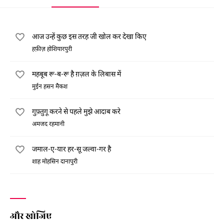
आज उन्हें कुछ इस तरह जी खोल कर देखा किए
हफ़ीज़ होशियारपुरी
महबूब रू-ब-रू है ग़ज़ल के लिबास में
मुईन हसन मैकश
गुफ़्तुगू करने से पहले मुझे आदाब करे
अमजद रहमानी
जमाल-ए-यार हर-सू जल्वा-गर है
शाह मोहसिन दानापुरी
और खोजिए