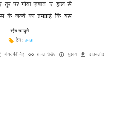
-तूर 
पर 
गोया 
ज़बान-ए-हाल 
से 
उस 
के 
जल्वे 
का 
तमन्नाई 
कि 
बस 
रईस रामपुरी
टैग :
तमन्ना
शेयर कीजिए
ग़ज़ल देखिए
सुझाव
डाउनलोड