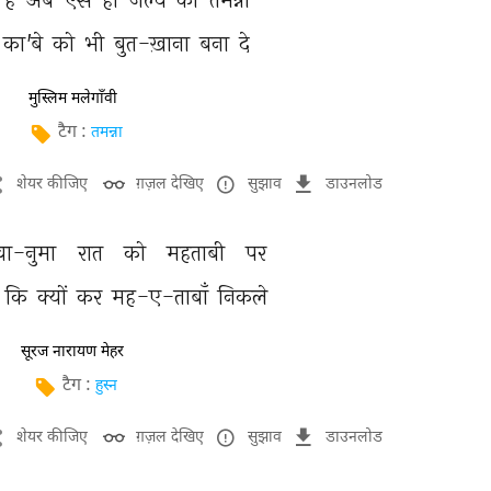
का'बे 
को 
भी 
बुत-ख़ाना 
बना 
दे 
मुस्लिम मलेगाँवी
टैग :
तमन्ना
शेयर कीजिए
ग़ज़ल देखिए
सुझाव
डाउनलोड
वा-नुमा 
रात 
को 
महताबी 
पर 
 
कि 
क्यों 
कर 
मह-ए-ताबाँ 
निकले 
सूरज नारायण मेहर
टैग :
हुस्न
शेयर कीजिए
ग़ज़ल देखिए
सुझाव
डाउनलोड