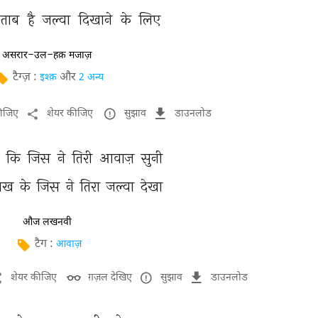
-ताब 
है 
जल्वा 
दिखाने 
के 
लिए 
असरार-उल-हक़ मजाज़
टैग्ज़ :
और
इश्क़
2 अन्य
कीजिए
शेयर कीजिए
सुझाव
डाउनलोड
 
कि 
जिस 
ने 
तिरी 
आवाज़ 
सुनी 
ँख 
के 
जिस 
ने 
तिरा 
जल्वा 
देखा 
औज लखनवी
टैग :
आवाज़
शेयर कीजिए
ग़ज़ल देखिए
सुझाव
डाउनलोड