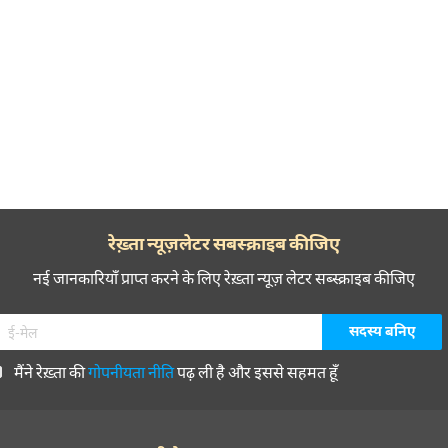
रेख़्ता न्यूज़लेटर सबस्क्राइब कीजिए
नई जानकारियाँ प्राप्त करने के लिए रेख़्ता न्यूज़ लेटर सब्स्क्राइब कीजिए
मैंने रेख़्ता की
गोपनीयता नीति
पढ़ ली है और इससे सहमत हूँ