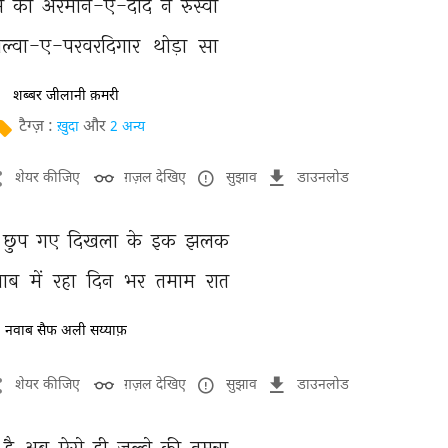
 
को 
अरमान-ए-दीद 
ने 
रुस्वा 
ल्वा-ए-परवरदिगार 
थोड़ा 
सा 
शब्बर जीलानी क़मरी
टैग्ज़ :
और
ख़ुदा
2 अन्य
शेयर कीजिए
ग़ज़ल देखिए
सुझाव
डाउनलोड
छुप 
गए 
दिखला 
के 
इक 
झलक 
ाब 
में 
रहा 
दिन 
भर 
तमाम 
रात 
नवाब सैफ अली सय्याफ़
शेयर कीजिए
ग़ज़ल देखिए
सुझाव
डाउनलोड
है 
अब 
ऐसे 
ही 
जल्वे 
की 
तमन्ना 