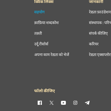
क्विक लिंक्स
जानकारी
सहयोग
रेख़्ता फ़ाउंडेशन
क़ाफ़िया शब्दकोश
संस्थापक : परि
तक़्ती
संपर्क कीजिए
उर्दू रीसोर्स
करियर
अपना काम रेख़्ता को भेजें
रेख़्ता एक्सप्लो
फॉलो कीजिए