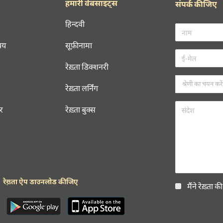
हमारी वेबसाइट्स
संपर्क कीजिए
हिन्दवी
चय
सूफ़ीनामा
रेख़्ता डिक्शनरी
रेख़्ता लर्निंग
रर
रेख़्ता बुक्स
रेख़्ता ऐप डाउनलोड कीजिए
मैंने रेख़्ता क