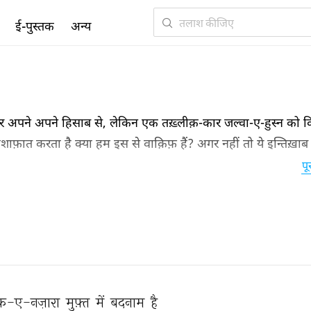
ई-पुस्तक
अन्य
और अपने अपने हिसाब से, लेकिन एक तख़्लीक़-कार जल्वा-ए-हुस्न को 
न्किशाफ़ात करता है क्या हम इस से वाक़िफ़ हैं? अगर नहीं तो ये इन्तिख़
फ़ उठाइये।
पू
क़-ए-नज़ारा 
मुफ़्त 
में 
बदनाम 
है 