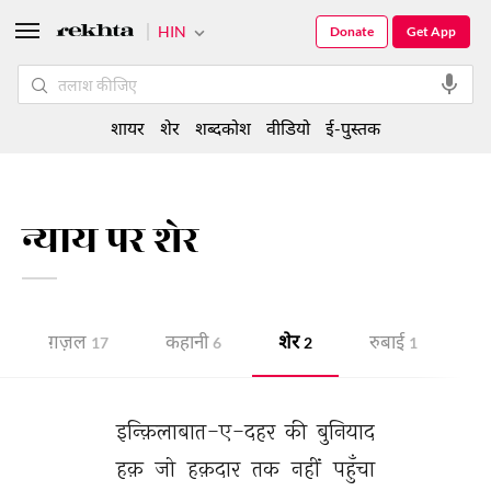
HIN
Donate
Get App
शायर
शेर
शब्दकोश
वीडियो
ई-पुस्तक
न्याय पर शेर
ग़ज़ल
कहानी
शेर
रुबाई
नज
17
6
2
1
इन्क़िलाबात-ए-दहर 
की 
बुनियाद 
हक़ 
जो 
हक़दार 
तक 
नहीं 
पहुँचा 