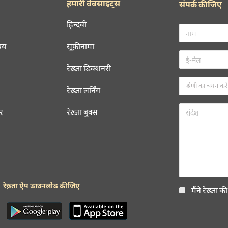
हमारी वेबसाइट्स
संपर्क कीजिए
हिन्दवी
चय
सूफ़ीनामा
रेख़्ता डिक्शनरी
रेख़्ता लर्निंग
रर
रेख़्ता बुक्स
रेख़्ता ऐप डाउनलोड कीजिए
मैंने रेख़्ता क