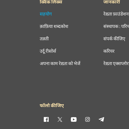
क्विक लिंक्स
जानकारी
सहयोग
रेख़्ता फ़ाउंडेशन
क़ाफ़िया शब्दकोश
संस्थापक : परि
तक़्ती
संपर्क कीजिए
उर्दू रीसोर्स
करियर
अपना काम रेख़्ता को भेजें
रेख़्ता एक्सप्लो
फॉलो कीजिए