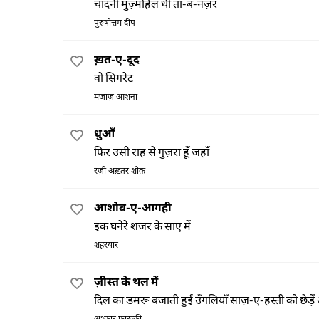
चाँदनी मुज़्महिल थी ता-ब-नज़र
पुरुषोत्तम दीप
ख़त-ए-दूद
वो सिगरेट
मजाज़ आशना
धुआँ
फिर उसी राह से गुज़रा हूँ जहाँ
रज़ी अख़्तर शौक़
आशोब-ए-आगही
इक घनेरे शजर के साए में
शहरयार
ज़ीस्त के थल में
दिल का डमरू बजाती हुई उँगलियाँ साज़-ए-हस्ती को छेड़े