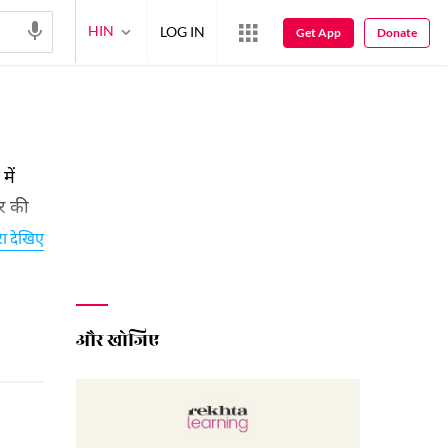
HIN
LOG IN
Get App
Donate
में
ीर की
एँगे।
रा देखिए
और खोजिए