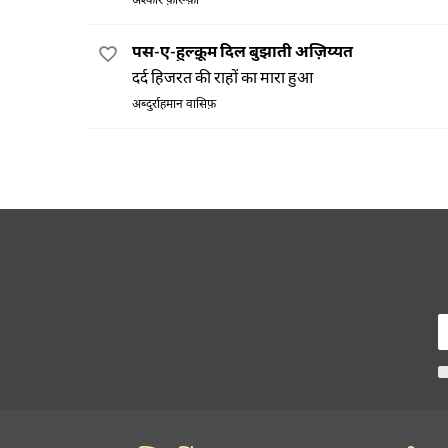
अश्कार फ़ारूक़ी
पस-ए-हुल्क़ूम दिल बुझाती अज़िय्यत
दर्द हिजरत की राहों का मारा हुआ
अब्दुर्राहमान वासिफ़