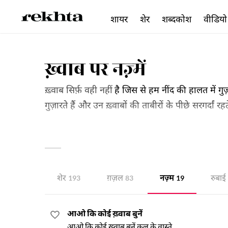
शायर
शेर
शब्दकोश
वीडियो
ख़्वाब पर नज़्में
ख़्वाब सिर्फ़ वही नहीं
है जिस से हम नींद की हालत में गुज़र
गुज़ारते हैं और उन ख़्वाबों की ताबीरों के पीछे सरगर्दां
कश्मकश में फंसे इन्सान की रूदाद सुनाते हैं। ये शायर
शेर
ग़ज़ल
नज़्म
रुबाई
193
83
19
आओ कि कोई ख़्वाब बुनें
आओ कि कोई ख़्वाब बुनें कल के वास्ते