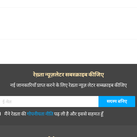
रेख़्ता न्यूज़लेटर सबस्क्राइब कीजिए
नई जानकारियाँ प्राप्त करने के लिए रेख़्ता न्यूज़ लेटर सब्स्क्राइब कीजिए
मैंने रेख़्ता की
गोपनीयता नीति
पढ़ ली है और इससे सहमत हूँ