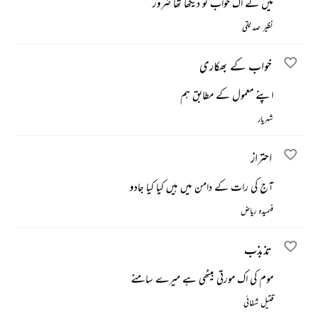
میں نے اک خواب تو دیکھا تھا ضرور
نظیر صدیقی
خواب کے بھکاری
اپنے معمول کے مطابق ہم
شہریار
احتراز
آج کی رات کے دامن میں ہیں کیا کیا جادو
فہمیدہ ریاض
تذبذب
موم کی اک مورتی بیٹھی ہے میرے سامنے
قتیل شفائی