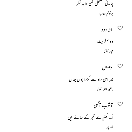
چاندنی مضمحل تھی تا بہ نظر
پرشوتم دیپ
خط دود
وہ سگریٹ
مجاز آشنا
دھواں
پھر اسی راہ سے گزرا ہوں جہاں
رضی اختر شوق
آشوب آگہی
اک گھنیرے شجر کے سائے میں
شہریار