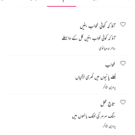
آؤ کہ کوئی خواب بنیں
آؤ کہ کوئی خواب بنیں کل کے واسطے
ساحر لدھیانوی
خواب
کھلے پانیوں میں گھری لڑکیاں
پروین شاکر
تاج محل
سنگ مرمر کی خنک بانہوں میں
پروین شاکر