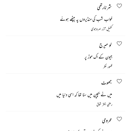
شرنارتھی
خواب شب کی منڈیروں پہ بیٹھے ہوئے
کفیل آزر امروہوی
لو میرج
جیون کے اک موڑ پر
ظہور نظر
جھوٹ
میں نے بچپن میں سنا تھا کہ اسی دنیا میں
رضی اختر شوق
محرومی