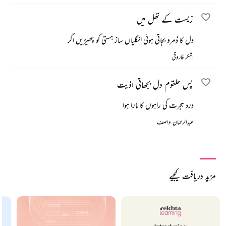
زیست کے تھل میں
دل کا ڈمرو بجاتی ہوئی انگلیاں ساز ہستی کو چھیڑیں اگر
اشکر فاروقی
پس حلقوم دل بجھاتی اذیت
درد ہجرت کی راہوں کا مارا ہوا
عبدالرحمان واصف
مزید دریافت کیجیے