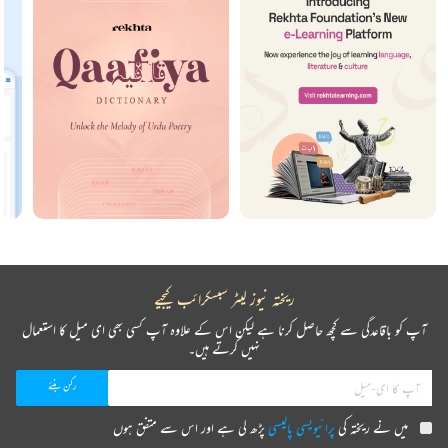
ریختہ نیوز لیٹر سبسکرائب کیجیے
آپ کو باقاعدگی سے کچھ حاصل کرنا ہے لیکن اس کے علاوہ آپ کسی بھی ای میل کا استعمال
نہیں کرتے ہیں۔
میں نے ریختہ کی
پرائیویسی پالیسی
پڑھ لی ہے اور اس سے متفق ہوں