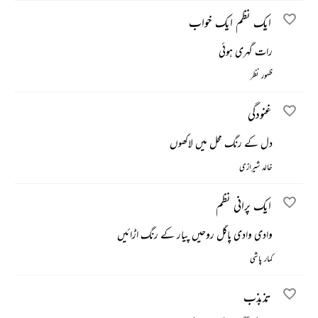
ایک نظم ایک خواب
رات گہری ہوئی
ظہور نظر
غنودگی
دل کے رنگ محل میں لاکھوں
خالد شیرازی
ایک پرانی نظم
وادی وادی پاگل روحیں پیار کے رنگ اڑائیں
کمار پاشی
تذبذب