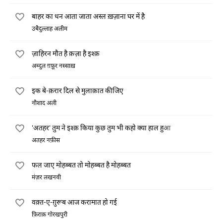
बाहर का धन आता जाता अस्ल ख़ज़ाना घर में है
उबैदुल्लाह अलीम
ज़ाहिरन मौत है क़ज़ा है इश्क़
अब्दुल ग़फ़ूर नस्साख़
इक बे-क़रार दिल से मुलाक़ात कीजिए
नौशाद अली
'अतहर' तुम ने इश्क़ किया कुछ तुम भी कहो क्या हाल हुआ
अतहर नफ़ीस
फल जाए मोहब्बत तो मोहब्बत है मोहब्बत
मंज़र लखनवी
वक़्त-ए-ग़ुरूब आज करामात हो गई
फ़िराक़ गोरखपुरी