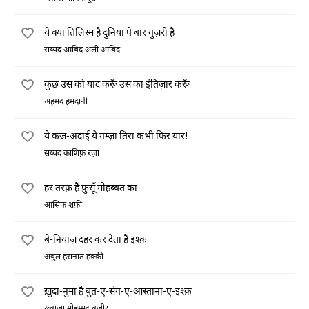
ये क्या तिलिस्म है दुनिया पे बार गुज़री है
सय्यद आबिद अली आबिद
कुछ उस को याद करूँ उस का इंतिज़ार करूँ
अहमद हमदानी
ये कज-अदाई ये ग़म्ज़ा तिरा कभी फिर यार!
सय्यद काशिफ़ रज़ा
हर तरफ़ है फ़ुसूँ मोहब्बत का
आसिफ़ शफ़ी
बे-नियाज़ दहर कर देता है इश्क़
अबुल हसनात हक़्क़ी
ख़ुदा-नुमा है बुत-ए-संग-ए-आस्ताना-ए-इश्क़