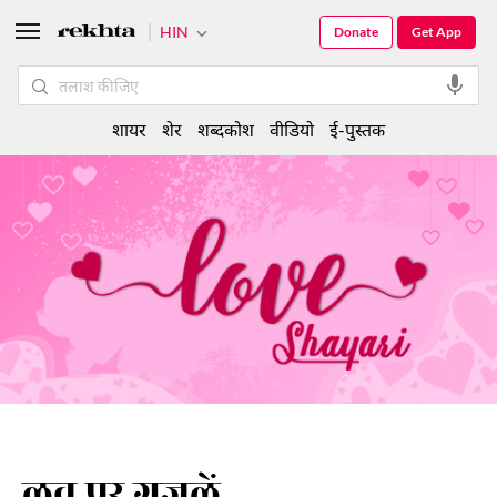
HIN
Donate
Get App
शायर
शेर
शब्दकोश
वीडियो
ई-पुस्तक
लव पर ग़ज़लें