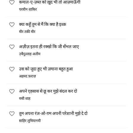
कमाल-ए-ज़ब्त को ख़ुद भी तो आज़माऊँगी
परवीन शाकिर
क्या कहूँ तुम से मैं कि क्या है इश्क़
मीर तक़ी मीर
अज़ीज़ इतना ही रक्खो कि जी सँभल जाए
उबैदुल्लाह अलीम
उस को जुदा हुए भी ज़माना बहुत हुआ
अहमद फ़राज़
अपने एहसास से छू कर मुझे संदल कर दो
वसी शाह
तुम अपना रंज-ओ-ग़म अपनी परेशानी मुझे दे दो
साहिर लुधियानवी