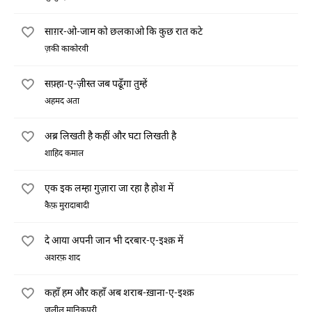
साग़र-ओ-जाम को छलकाओ कि कुछ रात कटे
ज़की काकोरवी
सफ़्हा-ए-ज़ीस्त जब पढूँगा तुम्हें
अहमद अता
अब्र लिखती है कहीं और घटा लिखती है
शाहिद कमाल
एक इक लम्हा गुज़ारा जा रहा है होश में
कैफ़ मुरादाबादी
दे आया अपनी जान भी दरबार-ए-इश्क़ में
अशरफ़ शाद
कहाँ हम और कहाँ अब शराब-ख़ाना-ए-इश्क़
जलील मानिकपूरी