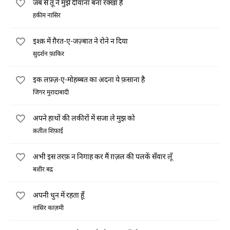
जब से तू ने मुझे दीवाना बना रक्खा है
हकीम नासिर
इश्क़ में ग़ैरत-ए-जज़्बात ने रोने न दिया
सुदर्शन फ़ाकिर
इक लफ़्ज़-ए-मोहब्बत का अदना ये फ़साना है
जिगर मुरादाबादी
अपने हाथों की लकीरों में सजा ले मुझ को
क़तील शिफ़ाई
अभी इस तरफ़ न निगाह कर मैं ग़ज़ल की पलकें सँवार लूँ
बशीर बद्र
अपनी धुन में रहता हूँ
नासिर काज़मी