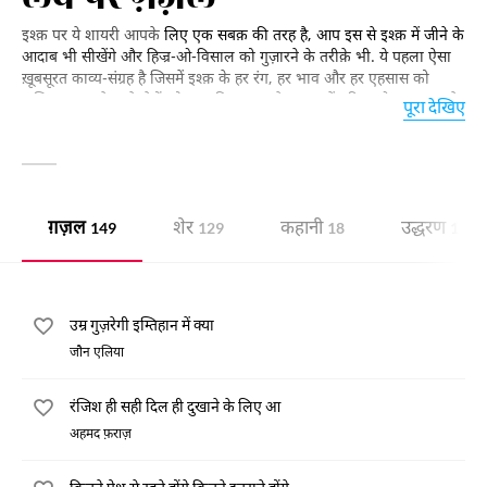
इश्क़ पर ये शायरी आपके
लिए एक सबक़ की तरह है, आप इस से इश्क़ में जीने के
आदाब भी सीखेंगे और हिज्र-ओ-विसाल को गुज़ारने के तरीक़े भी. ये पहला ऐसा
ख़ूबसूरत काव्य-संग्रह है जिसमें इश्क़ के हर रंग, हर भाव और हर एहसास को
अभिव्यक्त करने वाले शेरों को जमा किया गया है.आप इन्हें पढ़िए और इश्क़ करने
पूरा देखिए
वालों के बीच साझा कीजिए.
ग़ज़ल
शेर
कहानी
उद्धरण
149
129
18
13
उम्र गुज़रेगी इम्तिहान में क्या
जौन एलिया
रंजिश ही सही दिल ही दुखाने के लिए आ
अहमद फ़राज़