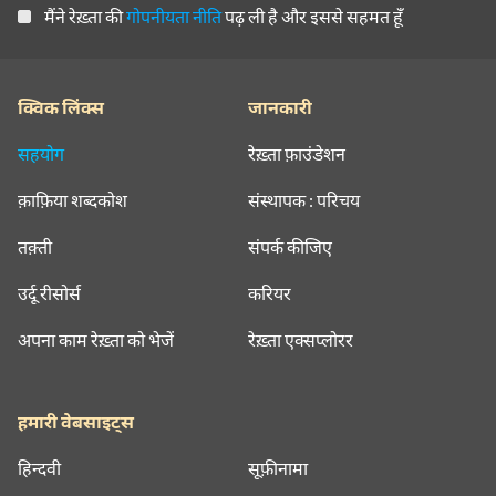
मैंने रेख़्ता की
गोपनीयता नीति
पढ़ ली है और इससे सहमत हूँ
क्विक लिंक्स
जानकारी
सहयोग
रेख़्ता फ़ाउंडेशन
क़ाफ़िया शब्दकोश
संस्थापक : परिचय
तक़्ती
संपर्क कीजिए
उर्दू रीसोर्स
करियर
अपना काम रेख़्ता को भेजें
रेख़्ता एक्सप्लोरर
हमारी वेबसाइट्स
हिन्दवी
सूफ़ीनामा