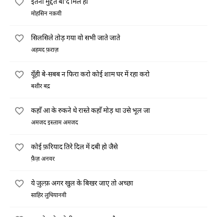
इतनी मुद्दत बा'द मिले हो
मोहसिन नक़वी
सिलसिले तोड़ गया वो सभी जाते जाते
अहमद फ़राज़
यूँही बे-सबब न फिरा करो कोई शाम घर में रहा करो
बशीर बद्र
कहाँ आ के रुकने थे रास्ते कहाँ मोड़ था उसे भूल जा
अमजद इस्लाम अमजद
कोई फ़रियाद तिरे दिल में दबी हो जैसे
फ़ैज़ अनवर
ये ज़ुल्फ़ अगर खुल के बिखर जाए तो अच्छा
साहिर लुधियानवी