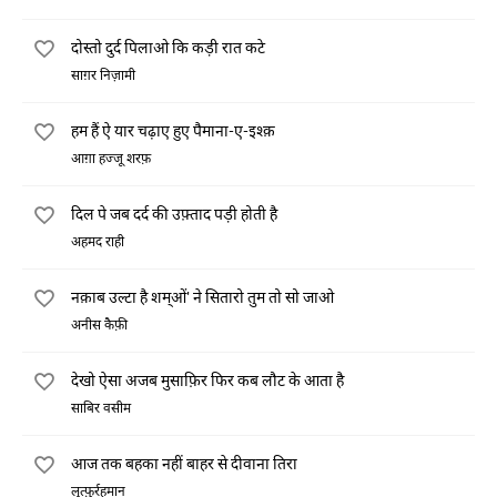
दोस्तो दुर्द पिलाओ कि कड़ी रात कटे
साग़र निज़ामी
हम हैं ऐ यार चढ़ाए हुए पैमाना-ए-इश्क़
आग़ा हज्जू शरफ़
दिल पे जब दर्द की उफ़्ताद पड़ी होती है
अहमद राही
नक़ाब उल्टा है शम्ओं' ने सितारो तुम तो सो जाओ
अनीस कैफ़ी
देखो ऐसा अजब मुसाफ़िर फिर कब लौट के आता है
साबिर वसीम
आज तक बहका नहीं बाहर से दीवाना तिरा
लुत्फ़ुर्रहमान