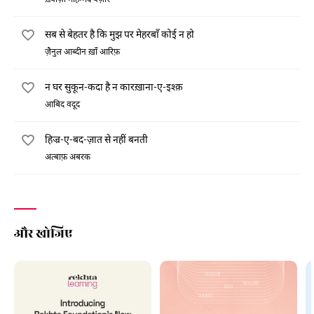
ख़्वाज़ा मोहम्मद वज़ीर
सब से बेहतर है कि मुझ पर मेहरबाँ कोई न हो
ज़ैनुल आब्दीन ख़ाँ आरिफ़
न घर सुकून-कदा है न कारख़ाना-ए-इश्क़
आबिद वदूद
हिज्र-ए-बद-ज़ात से नहीं बनती
अत्बाफ़ अबरक
और खोजिए