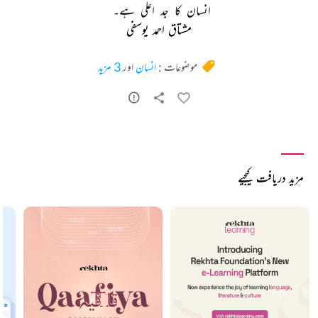
انسان 
کا 
جد 
اعلی 
ہے۔ 
مشتاق احمد یوسفی
موضوعات :
انسان
اور
3 مزید
مزید دریافت کیجیے