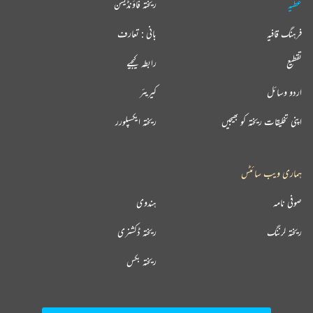
عطیہ
ریختہ فاؤنڈیشن
فرہنگ قافیہ
بانی : تعارف
تقطیع
رابطہ کیجیے
اردو وسائل
کیریئر
اپنی تخلیقات ریختہ کو بھیجیں
ریختہ ایکسپلورر
ہماری ویب سائٹس
صوفی نامہ
ہندوی
ریختہ لرننگ
ریختہ ڈکشنری
ریختہ بکس