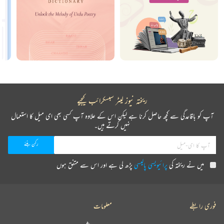
ریختہ نیوز لیٹر سبسکرائب کیجیے
آپ کو باقاعدگی سے کچھ حاصل کرنا ہے لیکن اس کے علاوہ آپ کسی بھی ای میل کا استعمال
نہیں کرتے ہیں۔
میں نے ریختہ کی
پرائیویسی پالیسی
پڑھ لی ہے اور اس سے متفق ہوں
فوری رابطے
معلومات