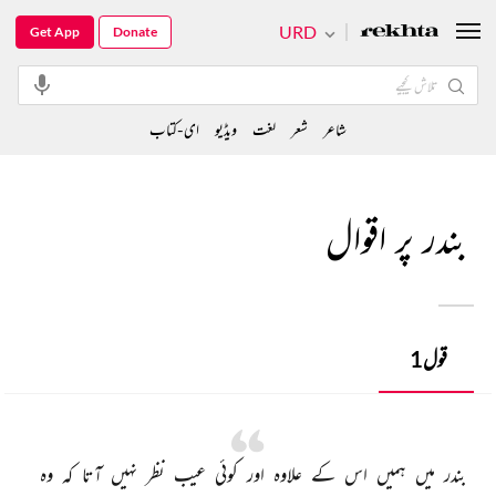
URD
Get App
Donate
شاعر
شعر
لغت
ویڈیو
ای-کتاب
بندر پر اقوال
قول
1
بندر 
میں 
ہمیں 
اس 
کے 
علاوہ 
اور 
کوئی 
عیب 
نظر 
نہیں 
آتا 
کہ 
وہ 