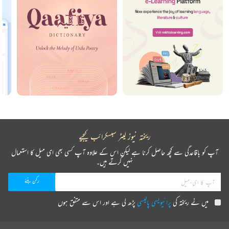
ریختہ نیوز لیٹر سبسکرائب کیجیے
آپ کو باقاعدگی سے کچھ حاصل کرنا ہے لیکن اس کے علاوہ آپ کسی بھی ای میل کا استعمال
نہیں کرتے ہیں۔
میں نے ریختہ کی
پرائیویسی پالیسی
پڑھ لی ہے اور اس سے متفق ہوں