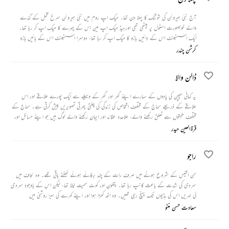
آج نئی ہیروئن کی شوٹنگ کا پہلا دن تھا۔ میک اپ روم میں نئی ہیروئن سرخ مخمل کے گدّے
والے خوبصورت اسٹول پر بیٹھی تھی اورہیڈ میک اپ مین اس کے چہرے کا میک اپ کر رہا تھا۔
ایک اسسٹینٹ اس کے دائیں بازو کا میک اپ کر رہا تھا، دوسرا اسسٹینٹ اس کے بائیں بازو
کرشن چندر
ڈالن والا
یہ کہانی بچپن کی یادوں کے سہارے اپنے گھر اور گھر کے وسیلے سے ایک پورے علاقے اور اس
علاقے کے ذریعے سماج کے مختلف اشخاص کی زندگی کی چلتی پھرتی تصویریں پیش کرتی ہے۔ سماج کے
مختلف طبقوں سے تعلق رکھنے والے، علاحدہ عقائد اور ایمان رکھنے والے لوگ ہیں جو اپنے مسائل اور
مراتب سے بندھے ہوئے ہیں۔
قرۃالعین حیدر
راجو
سن اکتیس کے شروع ہونے میں صرف رات کے چند برفائے ہوئے گھنٹے باقی تھے۔ وہ لحاف میں
سردی کی شدت کے باعث کانپ رہا تھا۔ پتلون اور کوٹ سمیت لیٹا تھا، لیکن اس کے باوجود سردی
کی لہریں اس کی ہڈیوں تک پہنچ رہی تھیں۔ وہ اٹھ کھڑا ہوا اور اپنے کمرے کی سبز روشنی میں
سعادت حسن منٹو