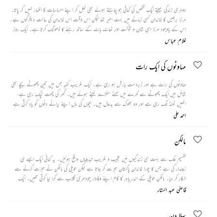
دوہری زندگی جیتے ایک شخص کی کہانی جو چاہتے ہوئے بھی کھل کر اپنے احساسات کا اظہار نہیں کر پاتا۔
مرزا برجیس کا خاندان کسی زمانے میں بہت امیر تھا لیکن اس وقت اس خاندان کی حالت دیگرگوں ہےَ۔
اس کے باوجود مرزا اسی شان و شوکت اور ٹھاٹ باٹ کے ساتھ رہنے کا ڈھونگ کرتا ہے۔ ایک روز
بازار میں خریداری کرتے وقت اس سے کھانے کے لیے پیسے مانگے تو اس نے اسے جھڑک دیا مگر
غلام عباس
شام کو سینما دیکھتے ہوئے جب اس نے ایک بوڑھیا کو بھیک مانگتے ہوئے دیکھا تو رو دیا۔
مہاوٹوں کی ایک رات
مہاوٹوں کی رات ہے اور زبردست بارش ہو رہی ہے۔ ایک غریب کنبہ جس میں تین چھوٹے بچے بھی
شامل ہیں ایک چھوٹے سے کمرے میں سمٹے سکڑے لیٹے ہوئے ہیں۔ گھر کی چھت ٹپک رہی ہے،
انھیں ٹھنڈ لگ رہی ہے اور وہ بھوک سے بدحال ہیں۔ بچوں کی ماں اپنے پرانے دنوں کو یاد کرتی ہے
اور سوچتی ہے کہ شاید وہ جنت میں ہے۔ جب بچے باربار اس سے کھانے کے لیے کہتے ہیں تو وہ اس
احمد علی
کے بارے میں سوچتی اور کہتی ہے اگر وہ ہوتا تو کھانے کے لیے کچھ نہ کچھ لاتا۔
مالکن
تقسیم ملک سے بہت سی زندگیوں میں عجیب و غریب تبدیلیاں واقع ہوئیں۔ یہ کہانی ایک ایسے ہی
زمیندار کی ہے جس کا پورا خاندان پاکستان ہجرت کر جاتا ہے لیکن حویلی کی مالکن نے ہجرت کرنے سے
انکار کر دیا۔ مالکن حویلی کے اندر باہر کا کام اپنے وفادار چودھری گلاب سے کرا لیا کرتی تھیں۔ ایک
وقت ایسا بھی آیا کہ حویلی کی بچی کھچی شان و شوکت بھی جاتی رہی اور حویلی کھنڈر میں تبدیل ہو گئی۔ حویلی
قاضی عبد الستار
کی مالکن کو گزر بسر کرنے کے لیے سینے پرونے کا کام کرنا پڑا اور اس کام میں بھی چودھری گلاب
مالکن کی مدد کرتا رہا۔ چودھری گلاب کی انسانی ہمدردی کو دنیا والے اپنی ہی نگاہ سے دیکھنے لگے۔
پہلا دن