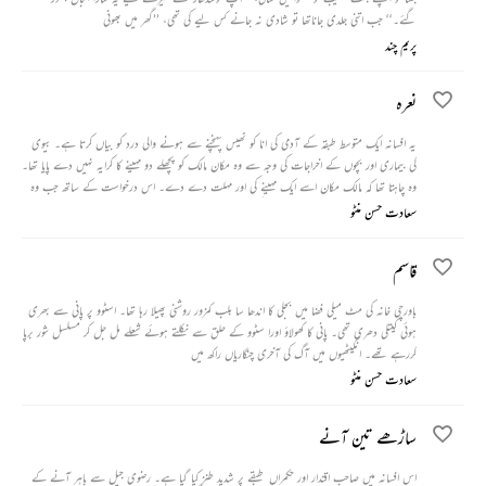
گئے۔‘‘ جب اتنی جلدی جاناتھا تو شادی نہ جانے کس لیے کی تھی، ’’گھر میں بھونی
پریم چند
نعرہ
یہ افسانہ ایک متوسط طبقہ کے آدمی کی انا کو ٹھیس پہنچنے سے ہونے والی درد کو بیاں کرتا ہے۔ بیوی
کی بیماری اور بچوں کے اخراجات کی وجہ سے وہ مکان مالک کو پچھلے دو مہینے کا کرایہ نہیں دے پایا تھا۔
وہ چاہتا تھا کہ مالک مکان اسے ایک مہینے کی اور مہلت دے دے۔ اس درخواست کے ساتھ جب وہ
مالک مکان کے پاس گیا تو اس نے اس کی بات سنے بغیر ہی اسے دو گندی گالیاں دیں۔ ان گالیوں کو
سعادت حسن منٹو
سن کر اسے بہت تکلیف ہوئی اور وہ مختلف خیالوں میں گم شہر کے دوسرے سرے پر جا پہنچا۔ وہاں
اس نے اپنی پوری قوت سے ایک ’نعرہ‘ لگایا اور خود کو بہت ہلکا محسوس کرنے لگا۔
قاسم
باورچی خانہ کی مٹ میلی فضا میں بجلی کا اندھا سا بلب کمزور روشنی پھیلا رہا تھا۔ اسٹوو پر پانی سے بھری
ہوئی کیتلی دھری تھی۔ پانی کا کھولاؤ اورا سٹوو کے حلق سے نکلتے ہوئے شعلے مل جل کر مسلسل شور برپا
کررہے تھے۔ انگیٹھیوں میں آگ کی آخری چنگاریاں راکھ میں
سعادت حسن منٹو
ساڑھے تین آنے
اس افسانہ میں صاحب اقتدار اور حکمراں طبقے پر شدید طنز کیا گیا ہے۔ رضوی جیل سے باہر آنے کے