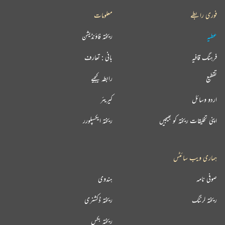
فوری رابطے
معلومات
عطیہ
ریختہ فاؤنڈیشن
فرہنگ قافیہ
بانی : تعارف
تقطیع
رابطہ کیجیے
اردو وسائل
کیریئر
اپنی تخلیقات ریختہ کو بھیجیں
ریختہ ایکسپلورر
ہماری ویب سائٹس
صوفی نامہ
ہندوی
ریختہ لرننگ
ریختہ ڈکشنری
ریختہ بکس