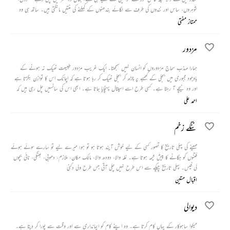
شوہروں، ساس اور نندوں کی طرف سے لگائے بندھنوں کے کھلنے کی منتیں مانگتی ہیں۔ ساتھ ہی وہ
خاندان اور سماج میں عورت کی حالت پر بھی بات چیت کرتی جاتی ہیں۔
ممتاز مفتی
مزدور
ہمارا مہذب سماج مزدوروں کو انسان نہیں سمجھتا۔ ایک غریب مزدور طبیعت ٹھیک نہ ہونے کے
باوجود مجبوری میں بجلی کے کھمبے پر چڑھ کر بجلی ٹھیک کر رہا ہوتا ہے کہ اچانک اس کا توازن بگڑتا ہے
اور وہ نیچے آ رہتا ہے۔ کسی طرح اسے اسپتال پہنچایا جاتا ہے۔ ابھی اس کی سانسیں چل رہی ہیں کہ
ڈاکٹر اسے مردہ اعلان کر دیتا ہے۔
احمد علی
ننگے زخم
مہینے کی پہلی تاریخ کا تصور کسی کے لیے خوش آیند ہوتا ہو تو ہو؛ میرے لیے تو سارے سوئے ہوئے
فتنوں کو جگانے کا پیش خیمہ ہوتا ہے۔ غلہ والا، دودھ والا، مالک مکان، ملازم، دھوبی، بھنگی، نائی بچوں
کی فیس۔ پہلی تاریخ چپکے سے اس طرح نہیں چلی آتی جس طرح ولی دکنی
اقبال متین
دیوالی
میکوا ساہوکار کے یہاں کام کرتا ہے۔ وہ اپنے کام کو ایمانداری سے اور وقت سے پورا کر دیتا ہے۔