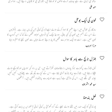
ساتھ ہی زندگی کے لیے جدوجہد کرنے والوں کو کوستے ہیں، گاندھی جی کو گالیاں دیتے ہیں۔ دوسری
طرف آزادی کے لیے مر مٹنے والے وہ نوجوان ہیں جن کی میت کو کوئی کندھا دینے والا بھی نہیں
احمد علی
ہے۔
خون کی ایک بوتل
روزگار کی تلاش میں اپنے ضمیر کا سودا کرنے والے ایسےفرد کی کہانی جس کی ماں بیمار ہے۔ ڈاکٹروں
نے اس کے جسم میں خون کی کمی بتائی۔ وہ بلڈ بینک گیا تو وہاں موجود شخص نے کہا کہ اس گروپ کا
خون نہیں ہے۔ اسے وہ ایک دوسرے شخص کا پتہ دیتے ہوئے وہاں سے خون لینے کا مشورہ دیتا
ہے۔ دریں اثنا اس کی ماں کی موت ہو جاتی ہے۔ نوکری کی تلاش میں گھومتے ہوئے اس شخص کی
مرزا ادیب
ملاقات اسی خون دینے والے شخص سے ہوتی ہے جو اس بلڈ بینک والے شخص کے ساتھ پارٹنرشپ
میں کام کرنے کا مشورہ دیتا ہے۔
جنرل نالج سے باہر کا سوال
گول چبوترے پرکھڑے ہوکر چاروں راستےصاف نظرآتے ہیں، جن پر راہ گیر سواریاں اورخوانچے والے
چلتے رہتے ہیں۔ چبوترے پرجو بوڑھا آدمی لیٹا ہے، اس کے کپڑے جگہ جگہ سے پھٹےہیں۔ کہیں کہیں
پیوند بھی لگے ہیں۔ اس کی داڑھی بےتریب ہے اورچہرے پرلاتعداد شکنیں ہیں۔ آنکھوں
سید محمد اشرف
کھل بندھنا
پورنماشی کو ایک مندر میں لگنے والے میلے کے گرد گھومتی یہ کہانی نسائی ڈسکورس پر بات کرتی ہے۔
مندر میں لگنے والا میلہ خاص طور سے خواتین کے لیے ہی ہے، جہاں وہ گھر میں چل رہے جھگڑوں،