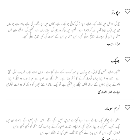
رپورٹر
سچ کی تلاش میں نکلے ایک ایسے رپورٹر کی کہانی جو ایک ایسے گاؤں میں رپورٹنگ کی لیے جاتا ہے جو حال
ہی میں ایک اچھا قصبہ بن کر ابھرا ہے۔ قصبے میں جاکر ہر چیز کی ایمانداری سے تحقیق کی۔ اگلے دن جس
صفحہ پر اس کی رپورٹ شائع ہونی تھی، اس صفحہ پر اس کے موت کی خبر شائع ہوئی تھی۔
مرزا ادیب
بھیک
’’ایک ایسے شخص کی کہانی، جو پہاڑوں پر سیر کرنے کے لیے گیا ہے۔ وہاں اسے ایک غریب لڑکی ملتی
ہے، جسے وہ اپنے یہاں نوکری کرنے کا آفر دیتا ہے۔ مگر اگلے دن امید سے لبریز جب وہ لڑکی اپنے
چھوٹے بھائی بہنوں کے ساتھ ڈاک بنگلے پر پہنچتی ہے تو ایک ساتھ اتنے بچوں کو دیکھ کر وہ اسے نوکری
پر رکھنے سے منع کر دیتا ہے۔ انکار سن کر لڑکی جب واپس جانے لگتی ہے تو وہ اسے دو روپیے دے
حیات اللہ انصاری
دیتا ہے۔‘‘
گرم سوٹ
سنگھ نے چونکہ ایک زمانے سے اپنے کپڑے تبدیل نہیں کیے تھے۔ اس لیے پسینے کے باعث ان میں
ایک عجیب قسم کی بو پیدا ہوگئی تھی جو زیادہ شدّت اختیار کرنے پر اب گنڈا سنگھ کو کبھی کبھی اداس
کردیتی تھی۔ اس کو اس بدبو نے کبھی اتنا تنگ نہیں کیا تھا جتناکہ اب اس
سعادت حسن منٹو