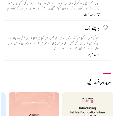
دیوالی کے موقع پر وہ گھر کی صفائی میں مصروف ہے، اسی درمیان اسے دیوار پر لگی لکشمی جی کی تصویر
دکھائی دیتی ہے۔ تصویر دیکھ کر اسے اپنی منگیتر لکشمی کی یاد آتی ہے۔ وہ سارا دن اس کے خیالوں میں
کھویا رہتا ہے۔ شام کو دیوالی کا پرشاد لینے کے بعد وہ مہتا جی کی خوشامد کر کے چار گھنٹے کی چھٹی مانگ
قاضی عبد الستار
لیتا ہے اور سائیکل پر سوار ہو کر اپنی منگیتر کے گاؤں کی طرف بھاگتا ہے لیکن وہاں جاکر اسے جس سچائی
کا علم ہوتا ہے اس سے اس کے پاؤں تلے کی زمین ہی کھسک جاتی ہے۔
پو پھٹنے تک
راملو کی چھوٹی سی کٹیا میں آٹھ زندگیاں سانس لیتی تھیں۔ اسی کٹیا میں انکیا کا بچپن جوانی سے جاملا تھا۔
اسی کٹیا میں ملیا کی میں بھیگی تھیں۔ اسی کٹیا میں پوچی نے شرمانا سیکھا تھا۔ او رپھر اسی کٹیا میں انکیا کی
بیوی نے دو بچے بھی جنے تھے۔۔۔ اور اب یہی
اقبال متین
مزید دریافت کیجیے