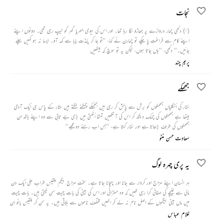
نجات
(۱) دکھی چمار دروازے پر جھاڑو لگا رہا تھا۔ اور اس کی بیوی جھریا گھر کو لیپ رہی تھی۔ دونوں اپنے
اپنے کام سے فراغت پا چکے تو چمارن نے کہا، ’’تو جا کر پنڈت بابا سے کہہ آؤ۔ ایسا نہ ہو کہیں چلے
جائیں۔‘‘ دکھی، ’’ہاں جاتا ہوں، لیکن یہ تو سوچ کہ بیٹھیں
پریم چند
جھمکے
سُنار کی اُنگلیاں جھمکوں کو برش سے پالش کر رہی ہیں جھمکے چمکنے لگتے ہیں ستار کے پاس ہی ایک آدمی
بیٹھا ہے جھمکوں کی چمک دیکھ کر اس کی آنکھیں تمتما اُٹھتی ہیں بڑی بے تابی سے وہ اپنے ہاتھ ان
جھمکوں کی طرف بڑھاتا ہے اور سُنار کہتا ہے، ’’بس اب رہنے دو مجھے‘‘
سعادت حسن منٹو
یہ پری چہرہ لوگ
ہر انسان اپنے مزاج اور کردار سے جانا اور پہچانا جاتا ہے۔ سخت مزاج بیگم بلقیس طراب علی ایک دن
مالی سے بغیچے کی صفائی کرا رہی تھیں کہ وہ مہترانی اور اس کی بیٹی کی بات چیت سن لیتی ہیں۔ بات چیت
میں ماں بیٹی بیگموں کے اصل نام نہ لے کر انھیں مختلف ناموں سے بلاتی ہیں۔ یہ سن کر بلقیس بانو ان
دونوں کو اپنے پاس بلاتی ہیں۔ وہ ان ناموں کے اصلی نام پوچھتی ہیں اور جاننا چاہتی ہیں کہ انھوں نے
غلام عباس