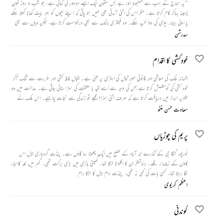
’’یہ سماج کے سب سے مضبوط اور بے بس ستون ایک ایسے مزدور کی کہانی ہے، جو شب و روز خون
پسینہ بہاکر کام کرتا ہے۔ مگر اس کی اتنی آمدنی بھی نہیں ہو پاتی کہ اپنے بچوں کو بھر پیٹ کھانا کھلا سکے
یا اپنی بیمار بیوی کی دوا خرید سکے۔ وہ فیکٹری مالک سے بھی درخواست کرتا ہے، لیکن وہاں سے بھی
اسے کوئی مدد نہیں ملتی۔‘‘
سدرشن
خودکشی کا اقدام
افسانہ ملک کی معاشی اور قانونی صورتحال کی ابتری پر مبنی ہے۔ اقبال فاقہ کشی اور غربت سے تنگ آکر
خود کشی کی کوشش کرتا ہے جس کی وجہ سے اسے قید با مشقت کی سزا سنائی جاتی ہے۔ عدالت میں وہ
طنزیہ انداز میں دریافت کرتا ہے کہ صرف اتنی سزا؟ مجھے تو زندگی سے نجات چاہیے۔ اس ملک نے
غربت ختم کرنے کا کوئی راستہ نہیں نکالا تو تعذیرات میں میرے لیے کیا قانون ہوگا؟
سعادت حسن منٹو
پریم کی چوڑیاں
نورپور گنگا جی کے کنارے الہ آباد کے ضلع میں ایک چھوٹا سا گاؤں ہے۔ پنڈت گردہاری لال اس
گاؤں کے زمیندار تھے۔ راماشنگر ان کا اکلوتا لڑکا تھا۔ کھیتی باڑی میں بڑی برکت تھی۔ گھر میں غلہ کاانبار
لگا رہتا تھا۔ کسی بات کی کمی نہ تھی۔ پنڈت رام لال کا لڑکا رام
اعظم کریوی
گوندنی