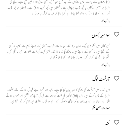
(۱) رمضان کے پورے تیس روزوں کے بعد آج عید آئی۔ کتنی سہانی اور رنگین صبح ہے۔ بچے کی
طرح پر تبسم، درختوں پر کچھ عجیب ہریاول ہے۔ کھیتوں میں کچھ عجیب رونق ہے۔ آسمان پر کچھ عجیب
فضا ہے۔ آج کا آفتاب دیکھ کتنا پیارا ہے گویا دنیا کو عید کی خوشی پر مبارکباد
پریم چند
سوا سیر گیہوں
کسی گاؤں میں شنکر نامی ایک کسان رہتا تھا۔ سیدھا سادا غریب آدمی تھا۔ اپنے کام سے کام، نہ کسی
کے لینے میں نہ کسی کے دینے میں۔ چھکّاپنجا نہ جانتا تھا۔ چھل کپٹ کی اسے چھو ت بھی نہ لگی تھی۔
ٹھگے جا نے کی فکر نہ تھی۔ ودّ یانہ جانتا تھا۔ کھانا ملا تو کھا لیا
پریم چند
آرٹسٹ لوگ
اس افسانہ میں آرٹسٹ کی زندگی کا المیہ بیان کیا گیا ہے۔ جمیلہ اور محمود اپنے فن کی بقا کے لئے مختلف
طرح کے جتن کرتے ہیں لیکن باذوق لوگوں کی قلت کی وجہ سے فن کی آبیاری مشکل امر محسوس ہونے
لگتا ہے۔ حالات سے پریشان ہو کر معاشی آسودگی کے لیے وہ ایک فیکٹری میں کام کرنے لگتے ہیں۔
لیکن دونوں کو یہ کام آرٹسٹ کے رتبہ کے شایان شان محسوس نہیں ہوتا اسی لیے دونوں ایک
سعادت حسن منٹو
دوسرے سے اپنی اس مجبوری اور کام کو چھپاتے ہیں۔
کتبہ