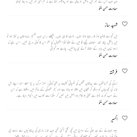
دن جب اس کے گھر میں داخل ہو جاتی ہے تو پروفیسر کہتا ہے کہ تم اسی گھر میں رہ جاؤ کیونکہ
میں دس برس تک اسکول میں لڑکیاں پڑھاتا رہا اس لیے انہیں بچیوں کی طرح تم بھی ایک بچی ہو۔
سعادت حسن منٹو
لیکن مرنے سے پانچ دن پہلے وہ اعتراف کرتا ہے کہ اس نے ہمیشہ سکینہ سمیت ان تمام لڑکیوں کو
جنہیں اس نے پڑھایا ہے، ہمیشہ دزدیدہ نگاہوں سے دیکھا ہے۔
شہید ساز
میں گجرات کاٹھیا واڑ کا رہنے والا ہوں۔ ذات کا بنیا ہوں۔ پچھلے برس جب تقسیم ہندوستان پر ٹنٹا ہوا تو
میں بالکل بیکار تھا۔ معاف کیجیے گا میں نے لفظ ٹنٹا استعمال کیا مگر اس کا کوئی ہرج نہیں۔ اس لیے کہ
اردو زبان میں باہر کے الفاظ آنے ہی چاہئیں۔ چاہے وہ گجراتی
سعادت حسن منٹو
فرشتہ
زندگی کی آزمائشوں سے پریشان شخص کی نفسیاتی کیفیت پر مبنی کہانی۔ بستر مرگ پر پڑا عطاء اللہ اپنے اہل
خانہ کی مجبوریوں کو دیکھ کر خلجان میں مبتلا ہو جاتا ہے اور نیم غنودگی کے عالم میں دیکھتا ہے کہ اس
نے سب کو مار ڈالا ہے یعنی جو کام وہ اصل میں نہیں کر سکتا اسے خواب میں انجام دیتا ہے۔
سعادت حسن منٹو
اکسیر
بیوہ ہوجانے کے بعد بوٹی کے مزاج میں کچھ تلخی آگئی تھی جب خانہ داری کی پریشانیوں سے بہت جی
جلتا تو اپنے جنت نصیب کو صلواتیں سناتی، ’’آپ توسدھار گئے میرے لیے یہ سارا جنجال چھوڑ