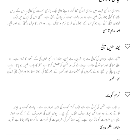
ادھوری رہ گئی محبت میں ساری زندگی تنہا گزار دینے والی ایک بوڑھی عورت کی کہانی۔ اس کے پاس
جینے کا کوئی جواز باقی نہیں ہے وہ ہر وقت موت کو پکارتی رہتی ہے۔ تبھی اس کی زندگی میں ایک
نوجوان لڑکی آتی ہے جو کپاس کے پھول کی طرح نرم و نازک ہے۔ وہ اس کا خیال رکھتی ہے اور یقین
دلاتی ہے کہ اس برے وقت میں بھی اس کی قدر کرنے والا کوئی ہے۔ انھیں دنوں بھارتی فوج گاؤں پر
احمد ندیم قاسمی
حملہ کر دیتی ہے اور مائی تاجو کا وہ پھول کسی کیڑے کی طرح مسل دیا جاتا ہے۔
نیند نہیں آتی
’’ایک ایسے نوجوان کی کہانی ہے جو غریبی، بے بسی، بھٹکاؤ اور نیم خوابیدگی کے شعور کا شکار ہے۔ وہ
اپنی معاشی اور معاشرتی حالت سدھارنے کی ہر ممکن کوشش کرتا ہے مگر کامیاب نہیں ہو پاتا۔ رات
میں چارپائی پر لیٹے ہوئے مچھروں کی بھنبھناہٹ اور کتوں کے بھونکنے کی آواز سنتا ہوا وہ اپنی بیتی زندگی
کے کئی واقعات یاد کرتا ہے اور سوچتا ہے کہ اس نے اس زندگی کو بہتر بنانے کے لیے کتنی جد و جہد
سجاد ظہیر
کی ہے۔‘‘
گرم کوٹ
یہ ایک ایسے شخص کی کہانی ہے جسے ایک گرم کوٹ کی شدید ضرورت ہے۔ پرانے کوٹ پر پیوند
لگاتے ہوئے وہ اور اسکی بیوی دونوں تھک گیے ہیں۔ بیوی بچوں کی ضرورتوں کے آگے وہ ہمیشہ
اپنی اس ضرورت کو ٹالتا رہتا ہے۔ ایک روز گھر کی ضروریات کی فہرست بنا کر وہ بازار جاتا ہے تو پتہ
چلتا ہے کہ جیب میں رکھا دس کا نوٹ کہیں گم ہو گیا ہے، مگر بعد میں پتہ چلتا ہے کہ وہ نوٹ کوٹ کی
راجندر سنگھ بیدی
پھٹی جیب میں سے کھسک کر دوسری طرف چلا گیا تھا۔ اگلی بار وہ اپنی بیوی کو بازار بھیجتا ہے۔ بیوی
اپنا اور بچوں کی ضروریات پوری کرنے کے بجائے شوہر کے لیے گرم کوٹ کا کپڑا لے آتی ہے۔