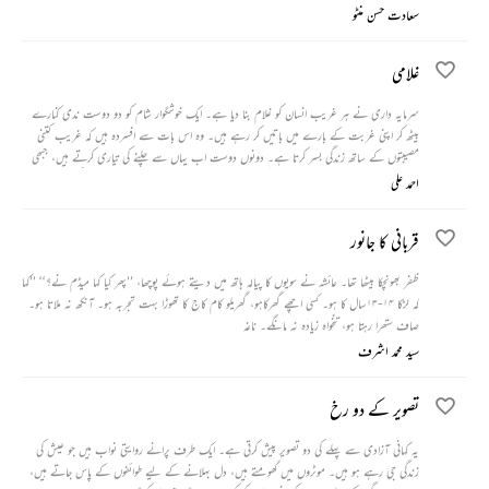
چمار کی بیٹی کو زبردستی اپنے ساتھ لے کر چل دیے۔ ٹھیکیدار نے ان نوجوانوں کے رسوخ کو بیان کرتے
سعادت حسن منٹو
ہوئے بتایا کہ یہ تو اپنے شوق کے لیے اس لڑکی کو لے جا رہے ہیں۔ کچھ دیر بعد اسے چھوڑ جا ئینگے۔‘‘
غلامی
سرمایہ داری نے ہر غریب انسان کو غلام بنا دیا ہے۔ ایک خوشگوار شام کو دو دوست ندی کنارے
بیٹھ کر اپنی غربت کے بارے میں باتیں کر رہے ہیں۔ وہ اس بات سے افسردہ ہیں کہ غریب کتنی
مصیبتوں کے ساتھ زندگی بسر کرتا ہے۔ دونوں دوست اب یہاں سے چلنے کی تیاری کرتے ہیں، جبھی
ایک غریب عورت ان کے پاس سے گزرتی ہے۔ ان میں سے ایک اس عورت سے فصل کے
احمد علی
بارے میں دریافت کرتا ہے کہ وہ عورت رونے لگتی ہے۔ دوسرا دوست اس کی مدد کرنا چاہتا ہے کہ
پہلا دوست یہ کہہ کر اسے مدد کرنے سے روک دیتا ہے کہ غلامی تو ان کے اندر بسی ہوئی ہے۔
قربانی کا جانور
ظفر بھونچکا بیٹھا تھا۔ عائشہ نے سویوں کا پیالہ ہاتھ میں دیتے ہوئے پوچھا، ’’پھر کیا کہا میڈم نے؟‘‘ ’’کہا
کہ لڑکا ۱۴-۱۳سال کا ہو۔ کسی اچھے گھرکاہو، گھریلو کام کاج کا تھوڑا بہت تجربہ ہو۔ آنکھ نہ ملاتا ہو۔
صاف ستھرا رہتا ہو، تنخواہ زیادہ نہ مانگے۔ ناغہ
سید محمد اشرف
تصویر کے دو رخ
یہ کہانی آزادی سے پہلے کی دو تصویر پیش کرتی ہے۔ ایک طرف پرانے روایتی نواب ہیں جو عیش کی
زندگی جی رہے ہو ہیں۔ موٹروں میں گھومتے ہیں، دل بہلانے کے لیے طوائفوں کے پاس جاتے ہیں،