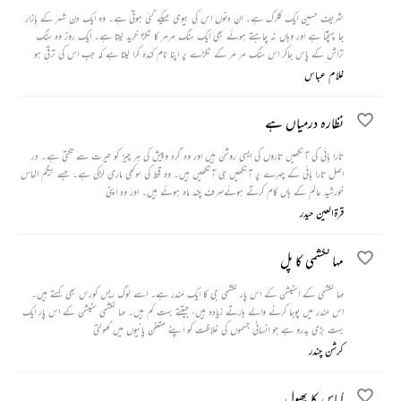
شریف حسین ایک کلرک ہے۔ ان دنوں اس کی بیوی میکے گئی ہوتی ہے۔ وہ ایک دن شہر کے بازار
جا پہنچتا ہے اور وہاں نہ چاہتے ہوئے بھی ایک سنگ مرمر کا ٹکڑا خرید لیتا ہے۔ ایک روز وہ سنگ
تراش کے پاس جاکر اس سنگ مر مر کے ٹکڑے پر اپنا نام کندہ کرا لیتا ہے کہ جب اس کی ترقی ہو
جائے گی تو وہ اپنا گھر خریدے گا اور اپنے مکان پر یہ نیم پلیٹ لگائےگا۔ عمر بیت جاتی ہے لیکن اس
غلام عباس
کی یہ خواہش پوری نہیں ہوتی۔ بالآخر یہ کتبہ اس کا بیٹا اس کی قبر پر لگوا دیتا ہے۔
نظارہ درمیاں ہے
تارا بائی کی آنکھیں تاروں کی ایسی روشن ہیں اور وہ گرد وپیش کی ہر چیز کو حیرت سے تکتی ہے۔ در
اصل تارا بائی کے چہرے پر آنکھیں ہی آنکھیں ہیں۔ وہ قحط کی سوکھی ماری لڑکی ہے۔ جسے بیگم الماس
خورشید عالم کے ہاں کام کرتے ہوئےصرف چند ماہ ہوئے ہیں۔ اور وہ اپنی
قرۃالعین حیدر
مہا لکشمی کا پل
مہا لکشمی کے اسٹیشن کے اس پار لکشمی جی کا ایک مندر ہے۔ اسے لوگ ریس کورس بھی کہتے ہیں۔
اس مندر میں پوجا کرنے والے ہارتے زیادہ ہیں، جیتتے بہت کم ہیں۔ مہا لکشمی سٹیشن کے اس پار ایک
بہت بڑی بدرو ہے جو انسانی جسموں کی غلاظت کو اپنے متعفن پانیوں میں گھولتی
کرشن چندر
کپاس کا پھول