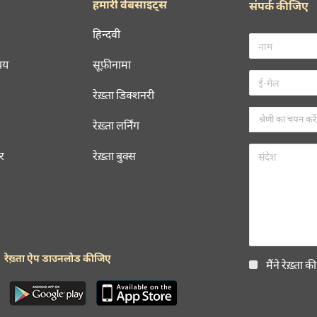
हमारी वेबसाइट्स
संपर्क कीजिए
हिन्दवी
चय
सूफ़ीनामा
रेख़्ता डिक्शनरी
रेख़्ता लर्निंग
रर
रेख़्ता बुक्स
रेख़्ता ऐप डाउनलोड कीजिए
मैंने रेख़्ता क