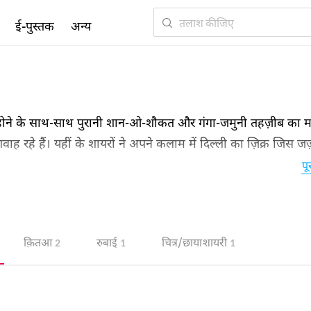
ई-पुस्तक
अन्य
े के साथ-साथ पुरानी शान-ओ-शौकत और गंगा-जमुनी तहज़ीब का मर
ह रहे हैं। यहीं के शायरों ने अपने कलाम में दिल्ली का ज़िक्र जिस जज़
 शय है। दिल्ली शायरी इसके माज़ी और हाल की ऐसी तस्वीर है जो उर्दू श
पू
क़ितआ
रुबाई
चित्र/छाया शायरी
2
1
1