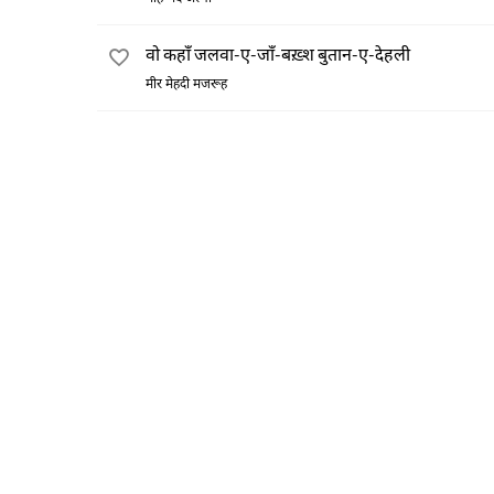
वो कहाँ जलवा-ए-जाँ-बख़्श बुतान-ए-देहली
मीर मेहदी मजरूह