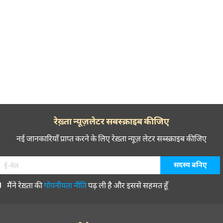
रेख़्ता न्यूज़लेटर सबस्क्राइब कीजिए
नई जानकारियाँ प्राप्त करने के लिए रेख़्ता न्यूज़ लेटर सब्स्क्राइब कीजिए
मैंने रेख़्ता की
गोपनीयता नीति
पढ़ ली है और इससे सहमत हूँ