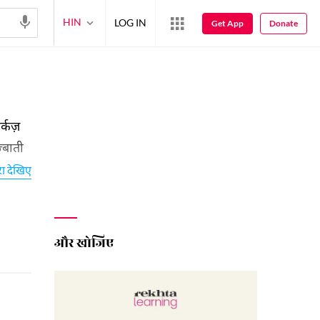
HIN
LOG IN
Get App
Donate
्कज़
्बाती
ायरी के
रा देखिए
और खोजिए