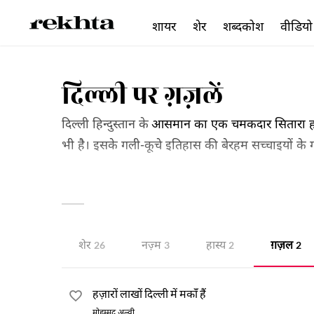
शायर
शेर
शब्दकोश
वीडियो
दिल्ली पर ग़ज़लें
दिल्ली हिन्दुस्तान के
आसमान का एक चमकदार सितारा होन
भी है। इसके गली-कूचे इतिहास की बेरहम सच्चाइयों के गवा
अन्दाज़ में किया है वह पढ़ने से ज़्यादा महसूस करने की
सिवा कहीं और नहीं मिल सकती। पेश है यह झलकः
शेर
नज़्म
हास्य
ग़ज़ल
26
3
2
2
हज़ारों लाखों दिल्ली में मकाँ हैं
मोहम्मद अल्वी