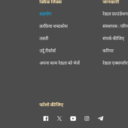
क्विक लिंक्स
जानकारी
सहयोग
रेख़्ता फ़ाउंडेशन
क़ाफ़िया शब्दकोश
संस्थापक : परि
तक़्ती
संपर्क कीजिए
उर्दू रीसोर्स
करियर
अपना काम रेख़्ता को भेजें
रेख़्ता एक्सप्लो
फॉलो कीजिए