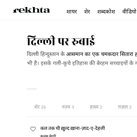
शायर
शेर
शब्दकोश
वीडियो
दिल्ली पर रुबाई
दिल्ली हिन्दुस्तान के
आसमान का एक चमकदार सितारा होन
भी है। इसके गली-कूचे इतिहास की बेरहम सच्चाइयों के गवा
अन्दाज़ में किया है वह पढ़ने से ज़्यादा महसूस करने की
सिवा कहीं और नहीं मिल सकती। पेश है यह झलकः
शेर
नज़्म
हास्य
ग़ज़ल
26
3
2
2
कल तक थी ख़ुल्द ख़ाना-ज़ाद-ए-देहली
क़लक़ मेरठी