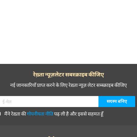
रेख़्ता न्यूज़लेटर सबस्क्राइब कीजिए
नई जानकारियाँ प्राप्त करने के लिए रेख़्ता न्यूज़ लेटर सब्स्क्राइब कीजिए
मैंने रेख़्ता की
गोपनीयता नीति
पढ़ ली है और इससे सहमत हूँ