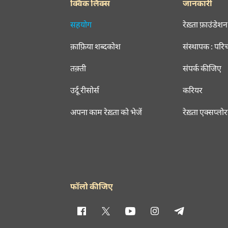
क्विक लिंक्स
जानकारी
सहयोग
रेख़्ता फ़ाउंडेशन
क़ाफ़िया शब्दकोश
संस्थापक : परि
तक़्ती
संपर्क कीजिए
उर्दू रीसोर्स
करियर
अपना काम रेख़्ता को भेजें
रेख़्ता एक्सप्लो
फॉलो कीजिए