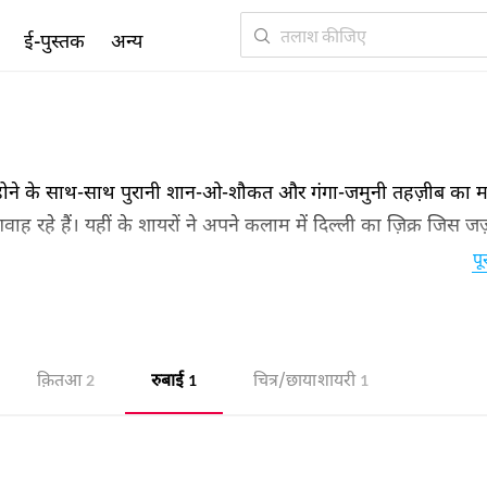
ई-पुस्तक
अन्य
े के साथ-साथ पुरानी शान-ओ-शौकत और गंगा-जमुनी तहज़ीब का मर
ह रहे हैं। यहीं के शायरों ने अपने कलाम में दिल्ली का ज़िक्र जिस जज़
 शय है। दिल्ली शायरी इसके माज़ी और हाल की ऐसी तस्वीर है जो उर्दू श
पू
क़ितआ
रुबाई
चित्र/छाया शायरी
2
1
1