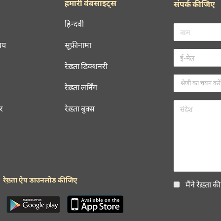
हमारी वेबसाइट्स
संपर्क कीजिए
हिन्दवी
चय
सूफ़ीनामा
रेख़्ता डिक्शनरी
रेख़्ता लर्निंग
रर
रेख़्ता बुक्स
रेख़्ता ऐप डाउनलोड कीजिए
मैंने रेख़्ता क