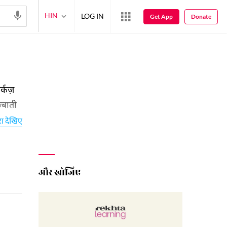
HIN
LOG IN
Get App
Donate
्कज़
्बाती
ायरी के
रा देखिए
और खोजिए