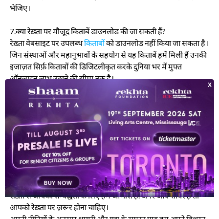
भेजिए।
7.क्या रेख़्ता पर मौजूद किताबें डाउनलोड की जा सकती हैं?
रेख़्ता वेबसाइट पर उपलब्ध
किताबों
को डाउनलोड नहीं किया जा सकता है।
जिन संस्थाओं और महानुभावों के सहयोग से यह किताबें हमें मिली हैं उनकी
इजाज़त सिर्फ़ किताबों की डिजिटलीकृत करके दुनिया भर में मुफ्त
ऑनलाइन लाभ उठाने की सीमा तक है।
8. उर्दू साहित्य के छात्रों के लिए विशेष क्या है?
हमने यूनिवर्सिटी और कालेज में पढ़ने वाले छात्रों के लिए एक पाठ्यक्रम का
खंड बनाया है। इस खंड में समस्त शैक्षिक संस्थाओं के
उर्दू पाठ्यक्रम
मौजूद
हैं। आप अपने वांछित संस्था के नाम पर क्लिक करके पाठ्यक्रम में शामिल
किताबों और पाठ तक पहुँच सकते हैं। इस खंड में अंकित संस्थाओं की सूची
में वृद्धि जारी है।
9. मैं शायर हूँ ,रेख़्ता पर मेरी शायरी किस तरह उपलब्ध हो सकेगी?
रेख़्ता से आपकी सम्बद्धता के लिए हम आभारी हैं. अगर आप शायर हैं तो
आपको रेख़्ता पर ज़रूर होना चाहिए।
अपनी नीतियों के अनुसार शायरी और गद्य के समस्त पाठ हम अपने विश्वस्त