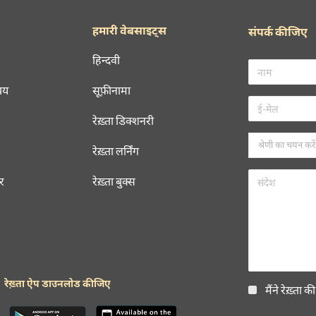
हमारी वेबसाइट्स
संपर्क कीजिए
हिन्दवी
चय
सूफ़ीनामा
रेख़्ता डिक्शनरी
रेख़्ता लर्निंग
रर
रेख़्ता बुक्स
रेख़्ता ऐप डाउनलोड कीजिए
मैंने रेख़्ता क