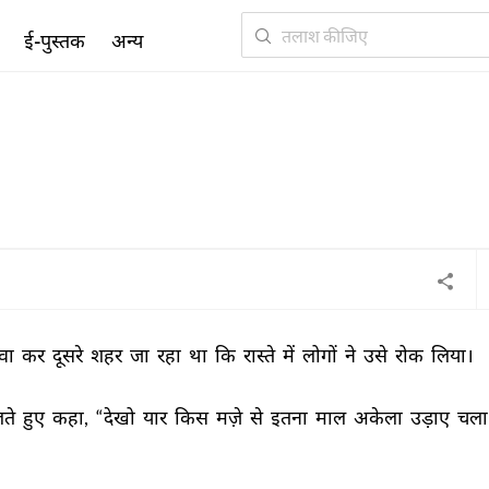
ई-पुस्तक
अन्य
वा 
कर 
दूसरे 
शहर 
जा 
रहा 
था 
कि 
रास्ते 
में 
लोगों 
ने 
उसे 
रोक 
लिया। 
ते 
हुए 
कहा, 
“देखो 
यार 
किस 
मज़े 
से 
इतना 
माल 
अकेला 
उड़ाए 
चला