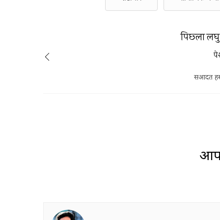
पिछ्ला लघ
पे
सआदत हस
आप 