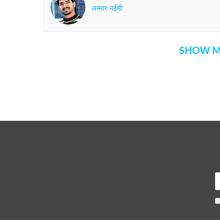
अम्मार नईमी
SHOW M