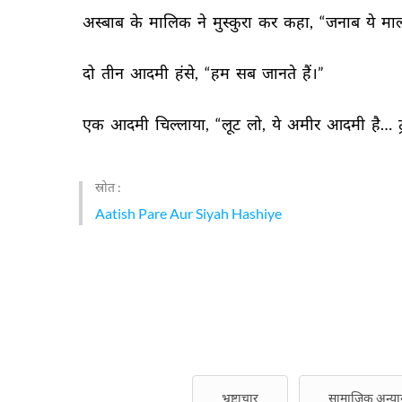
अस्बाब 
के 
मालिक 
ने 
मुस्कुरा 
कर 
कहा, 
“जनाब 
ये 
मा
दो 
तीन 
आदमी 
हंसे, 
“हम 
सब 
जानते 
हैं।” 
एक 
आदमी 
चिल्लाया, 
“लूट 
लो, 
ये 
अमीर 
आदमी 
है… 
स्रोत :
Aatish Pare Aur Siyah Hashiye
भ्रष्टाचार
सामाजिक अन्या