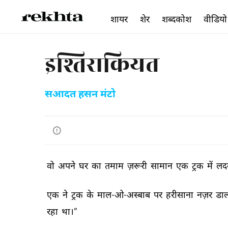
शायर
शेर
शब्दकोश
वीडियो
इश्तिराकियत
सआदत हसन मंटो
वो 
अपने 
घर 
का 
तमाम 
ज़रूरी 
सामान 
एक 
ट्रक 
में 
लद
एक 
ने 
ट्रक 
के 
माल-ओ-अस्बाब 
पर 
हरीसाना 
नज़र 
डाल
रहा 
था।” 