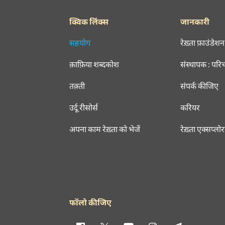
क्विक लिंक्स
जानकारी
सहयोग
रेख़्ता फ़ाउंडेशन
क़ाफ़िया शब्दकोश
संस्थापक : परि
तक़्ती
संपर्क कीजिए
उर्दू रीसोर्स
करियर
अपना काम रेख़्ता को भेजें
रेख़्ता एक्सप्लो
फॉलो कीजिए