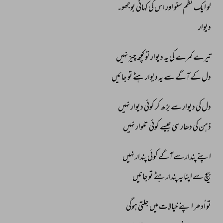
لو 
ایک 
نظم 
سنو 
اور 
اس 
کی 
کہانی 
بوجھو۔ 
دیوار 
تیرے 
کمرے 
کی 
یہ 
دیوار 
تو 
کچھ 
چیز 
نہیں 
دل 
کے 
آگے 
سے 
یہ 
دیوار 
ہٹے 
تو 
جائیں 
دل 
کی 
دیوار 
سے 
بڑھ 
کر 
کوئی 
دیوار 
نہیں 
ذہن 
کی 
دھار 
سی 
جیسے 
کوئی 
تلوار 
نہیں 
اپنے 
پندار 
سے 
آگے 
کوئی 
پندار 
نہیں 
بیچ 
سے 
اپنا 
یہ 
پندار 
ہٹے 
تو 
جانیں 
تو 
اُدھر 
ا 
پنے 
خیالات 
میں 
جلتی 
ہوگی 