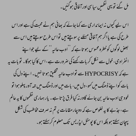
مل 
گئے 
تو 
یہی 
نظمیں 
سیاسی 
اور 
آفاقی 
ہوگئیں۔ 
اس 
لیے 
کیوں 
نہ 
ایمانداری 
سے 
کہا 
جائے 
کہ 
بھائی 
ہم 
نے 
محبت 
کی 
ہے 
اور 
اس 
طرح 
کی 
ہے 
یا 
اگر 
ہم 
آفاقی 
مسئلے 
پر 
سوچتے 
ہیں 
تو 
اس 
طرح 
سوچتے 
ہیں 
اس 
سے 
بعض 
لوگوں 
کو 
خطرہ 
محسوس 
ہوتا 
ہے 
کہ 
’’ادب 
عالیہ‘‘ 
کے 
لیے 
جو 
اپنے 
انفرادی، 
خول 
سے 
نکل 
کر 
بات 
کہنے 
کی 
ضرورت 
ہے، 
اس 
کا 
کیا 
ہوگا۔ 
تو 
بات 
یہ 
ہے 
کہ 
HYPOCRISY 
سے 
تو 
ادب 
عالیہ 
تخلیق 
ہوتا 
نہیں۔ 
اپنے 
دل 
کی 
بات 
کو 
اپنے 
ڈھنگ 
میں 
کہو، 
دل 
میں، 
بات 
میں 
اور 
ڈھنگ 
میں 
تہہ 
آور 
پہلو 
ہوا 
تو 
خود 
ہی 
ادب 
عالیہ 
بن 
جائے 
گاورنہ 
کیا 
فرق 
پڑتا 
ہے۔ 
یار 
ہماری 
نظموں 
کا 
یہ 
عالم 
ہے، 
جذبے 
کا 
یہ 
خلوص 
ہے 
کہ 
دوچار 
مقامات 
پر 
تم 
نہ 
صرف 
مخاطب 
کی 
شکل 
پہچان 
سکتے 
ہو 
بلکہ 
اس 
کا 
پوسٹل 
ایڈریس 
تک 
معلوم 
کرسکتے 
ہو۔ 