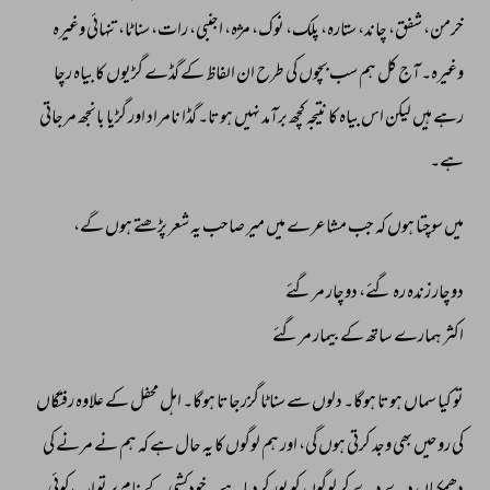
خرمن، 
شفق، 
چاند، 
ستارہ، 
پلک، 
نوک، 
مژہ، 
اجنبی، 
رات، 
سناٹا، 
تنہائی 
وغیرہ 
وغیرہ۔ 
آج 
کل 
ہم 
سب 
بچوں 
کی 
طرح 
ان 
الفاظ 
کے 
گڈے 
گڑیوں 
کا 
بیاہ 
رچا 
رہے 
ہیں 
لیکن 
اس 
بیاہ 
کا 
نتیجہ 
کچھ 
برآمد 
نہیں 
ہوتا۔ 
گڈا 
نامراد 
اور 
گڑیا 
بانجھ 
مرجاتی 
ہے۔ 
میں 
سوچتا 
ہوں 
کہ 
جب 
مشاعرے 
میں 
میر 
صاحب 
یہ 
شعر 
پڑھتے 
ہوں 
گے، 
دوچار 
زندہ 
رہ 
گئے، 
دوچار 
مرگئے 
اکثر 
ہمارے 
ساتھ 
کے 
بیمار 
مرگئے 
تو 
کیا 
سماں 
ہوتا 
ہوگا۔ 
دلوں 
سے 
سناٹا 
گزرجاتا 
ہوگا۔ 
اہل 
محفل 
کے 
علاوہ 
رفتگاں 
کی 
روحیں 
بھی 
وجد 
کرتی 
ہوں 
گی، 
اور 
ہم 
لوگوں 
کا 
یہ 
حال 
ہے 
کہ 
ہم 
نے 
مرنے 
کی 