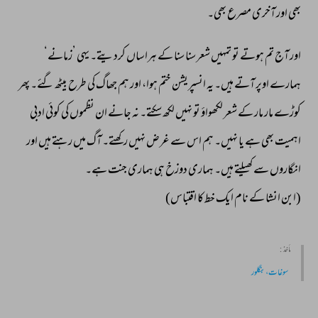
بھی 
اور 
آخری 
مصرع 
بھی۔ 
اور 
آج 
تم 
ہوتے 
تو 
تمہیں 
شعر 
سنا 
سنا 
کے 
ہراساں 
کردیتے۔ 
یہی 
’زمانے‘ 
ہمارے 
اوپر 
آتے 
ہیں۔ 
یہ 
انسپریشن 
ختم 
ہوا، 
اور 
ہم 
جھاگ 
کی 
طرح 
بیٹھ 
گئے۔ 
پھر 
کوڑے 
مار 
مار 
کے 
شعر 
لکھواؤ 
تو 
نہیں 
لکھ 
سکتے۔ 
نہ 
جانے 
ان 
نظموں 
کی 
کوئی 
ادبی 
اہمیت 
بھی 
ہے 
یا 
نہیں۔ 
ہم 
اس 
سے 
غرض 
نہیں 
رکھتے۔ 
آگ 
میں 
رہتے 
ہیں 
اور 
انگاروں 
سے 
کھیلتے 
ہیں۔ 
ہماری 
دوزخ 
ہی 
ہماری 
جنت 
ہے۔ 
(ابن 
انشا 
کے 
نام 
ایک 
خط 
کا 
اقتباس) 
مأخذ :
سوغات،بنگلور