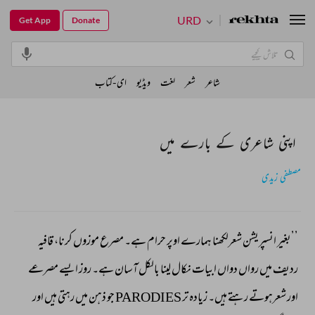
URD
Get App
Donate
شاعر
شعر
لغت
ویڈیو
ای-کتاب
اپنی شاعری کے بارے میں
مصطفی زیدی
’’بغیر 
انسپریشن 
شعرلکھنا 
ہمارے 
اوپر 
حرام 
ہے۔ 
مصرع 
موزوں 
کرنا، 
قافیہ 
ردیف 
میں 
رواں 
دواں 
ابیات 
نکال 
لینا 
بالکل 
آسان 
ہے۔ 
روز 
ایسے 
مصرعے 
اور 
شعرہوتے 
رہتے 
ہیں۔ 
زیادہ 
تر 
PARODIES 
جو 
ذہن 
میں 
رہتی 
ہیں 
اور 