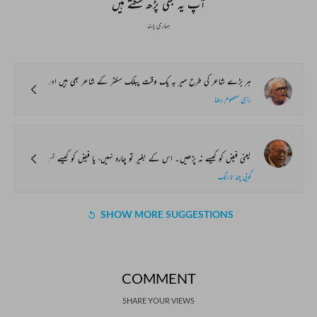
آپ یہ بھی پڑھ سکتے ہیں
ہماری پسند
ہر بڑے شاعر کی طرح میر بہ یک وقت پبلک سکٹر کے شاعر بھی ہیں اور پرائیوٹ سکٹر کے بھی۔ مجھے ان شاعروں میں کوئی خاص دل چسپی نہیں جو یا تو صرف پبلک سکٹر کے ہوتے ہیں یا پرائیوٹ سکٹر کے حالی سے علی سردار جعفری تک پبلک سکٹر کے شاعروں کا جو طویل سلسلہ ہے میں اس کا احترام تو کرتاہوں لیکن اس کی پرستش نہیں کرتا۔ اقبال کا شمار بھی میں پبلک سکٹر کے شعرا ہی میں کرتا ہوں۔ لیکن میرے لیے میراجی قبیل کے شاعر بھی بے معنی ہیں کیونکہ وہ صرف پرائیوٹ سکٹر سے تعلق رکھتے ہیں۔ پتہ نہیں میرے بزرگ مارکسی مجھے مارکسی تسلیم کرتے ہیں یا نہیں، لیکن چونکہ میں مارکسی ہوں اس لیے میں ’’فرد‘‘ کے وجود اور سماج میں اس کی اہمیت کا سختی سےقائل ہوں، خود کمیونسٹ مینی فسٹو ان الفاظ میں فرد کی اہمیت کا اعلان کرتا ہے کہ،
راہی معصوم رضا
یعنی فیض کو کیسے نہ پڑھیں۔ اس کے بغیر تو چارہ نہیں، یا فیض کو کیسے نہیں پڑھنا چاہیے، یعنی فیض کی قرأت کیسے نہیں کرنا چاہیے۔ یہاں مقصود موخر الذکر ہے لیکن مضارع کے ساتھ کہ کیسے نہ پڑھیں، آمرانہ ’’چاہیے، کے ساتھ نہیں۔ خاکسار کو منفی زمرہ اختیار کرنے کا شوق نہیں ہے، لیکن اگر کہا جاتا ہے کہ ’’فیض کو کیسے پڑھیں۔۔۔، تو یہ تجویز یہ (Prescriptive) ہوتا اور تجویز یہ تنقید کا مسلک نہیں ہے۔ ویسے ان لوگوں کی کمی نہیں جو مسلسل یہی کام کرتے ہیں، یہ دوسری بات ہے کہ انھیں اس کا احساس نہ ہو کہ اس سے نہ تنقید کا بھلا ہوتا ہے نہ ادب کا۔
گوپی چند نارنگ
SHOW MORE SUGGESTIONS
COMMENT
SHARE YOUR VIEWS