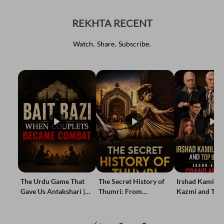
REKHTA RECENT
Watch. Share. Subscribe.
The Urdu Game That
The Secret History of
Irshad Kamil, B
Gave Us Antakshari |
Thumri: From
Kazmi and Top
Bait Bazi Explained
Lucknow’s Courts to
Poets Live at t
Global Stages
e-Rekhta Lond
Mushaira