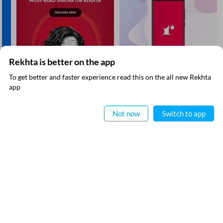
Rekhta is better on the app
To get better and faster experience read this on the all new Rekhta
ایپ میں
app
پڑھیے
Not now
Switch to app
ریختہ نیوز لیٹر سبسکرائب کیجیے
آپ کو باقاعدگی سے کچھ حاصل کرنا ہے لیکن اس کے علاوہ آپ کسی بھی ای میل کا استعمال
نہیں کرتے ہیں۔
میں نے ریختہ کی
پرائیویسی پالیسی
پڑھ لی ہے اور اس سے متفق ہوں