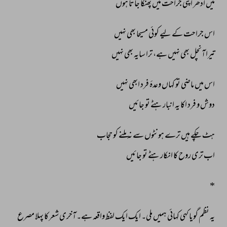
میں 
ادھر 
اپنی 
جراحت 
میں 
پھنکا 
جاتا 
ہوں 
اس 
جراحت 
کے 
لیے 
کوئی 
مسیحا 
بھی 
نہیں 
تیرا 
آنچل 
بھی 
نہیں 
ہے، 
ترا 
سایہ 
بھی 
نہیں 
اس 
میں 
ماضی 
تو 
کہاں 
وعدۂ 
فرد 
ابھی 
نہیں 
دوش 
و 
فرد 
اکا 
یہ 
انبار 
ہٹے 
تو 
جائیں 
ہٹ 
چکے 
ہیں 
ترے 
ہونٹوں 
سے 
نہ 
ملنے 
کو 
حجاب 
اب 
تری 
روح 
کا 
انکار 
ہٹے 
تو 
جائیں 
* 
یہ 
نظم 
گویا 
کہی 
کہائی 
ہمیں 
ملی۔ 
ایک 
ایک 
لفظ 
واقعہ 
ہے۔ 
آخری 
شعر 
کا 
پہلا 
مصرع 