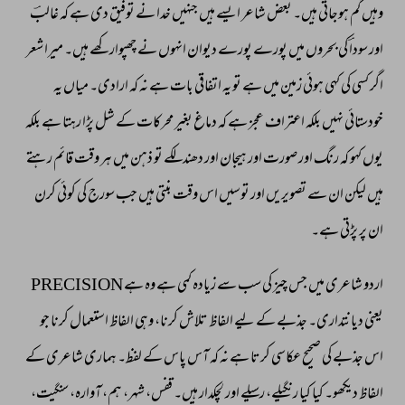
وہیں 
گم 
ہوجاتی 
ہیں۔ 
بعض 
شاعر 
ایسے 
ہیں 
جنہیں 
خدا 
نے 
توفیق 
دی 
ہے 
کہ 
غالبؔ 
اور 
سوداؔ 
کی 
بحروں 
میں 
پورے 
پورے 
دیوان 
انہوں 
نے 
چھپوارکھے 
ہیں۔ 
میرا 
شعر 
اگر 
کسی 
کی 
کہی 
ہوئی 
زمین 
میں 
ہے 
تو 
یہ 
اتفاقی 
بات 
ہے 
نہ 
کہ 
ارادی۔ 
میاں 
یہ 
خودستائی 
نہیں 
بلکہ 
اعتراف 
عجز 
ہے 
کہ 
دماغ 
بغیر 
محرکات 
کے 
شل 
پڑا 
رہتا 
ہے 
بلکہ 
یوں 
کہو 
کہ 
رنگ 
اور 
صورت 
اور 
ہیجان 
اور 
دھندلکے 
تو 
ذہن 
میں 
ہر 
وقت 
قائم 
رہتے 
ہیں 
لیکن 
ان 
سے 
تصویریں 
اور 
توسیں 
اس 
وقت 
بنتی 
ہیں 
جب 
سورج 
کی 
کوئی 
کرن 
ان 
پر 
پڑتی 
ہے۔ 
اردو 
شاعری 
میں 
جس 
چیز 
کی 
سب 
سے 
زیادہ 
کمی 
ہے 
وہ 
ہے 
PRECISION 
یعنی 
دیانتداری۔ 
جذبے 
کے 
لیے 
الفاظ 
تلاش 
کرنا، 
وہی 
الفاظ 
استعمال 
کرنا 
جو 
اس 
جذبے 
کی 
صحیح 
عکاسی 
کرتا 
ہے 
نہ 
کہ 
آس 
پاس 
کے 
لفظ۔ 
ہماری 
شاعری 
کے 
الفاظ 
دیکھو۔ 
کیا 
کیا 
رنگیلے، 
رسیلے 
اور 
لچکدار 
ہیں۔ 
قفس، 
شہر، 
ہم، 
آوارہ، 
سنگیت، 