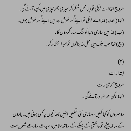
عروج 
لہٰذا 
اے 
لڑکی 
تو 
اپنا 
محل 
ٹھکراکر 
میری 
جھونپڑی 
میں 
کیسے 
آئے 
گی۔ 
انتہا 
(الف) 
لہٰذا 
اے 
لڑکی 
تو 
اپنے 
گھر 
خوش 
رہ، 
میں 
اپنے 
گھر 
خوش 
ہوں۔ 
(ب) 
لہٰذا 
میں 
ساری 
دنیا 
کو 
سنگ 
سار 
کردوں 
گا۔ 
(ج) 
لہٰذا 
جب 
تک 
میں 
محل 
نہ 
بنالوں 
تو 
میرا 
انتظار 
کر۔ 
(۳) 
ابتدا 
رات 
عروج 
آدھی 
رات 
انتہا 
لیکن 
سحر 
ضرور 
آئے 
گی۔ 
دوسروں 
کو 
کیا 
کہیں، 
ہماری 
کئی 
نظمیں 
انہیں 
ڈھانچوں 
پر 
کسی 
ہوئی 
ہیں۔ 
یاروں 
کے 
ساتھ 
بیٹھے 
تو 
عاشقی 
کے 
چسکے 
کے 
ساتھ 
سنالیں، 
سیدھے 
سادھے 
شعر 
پرست 