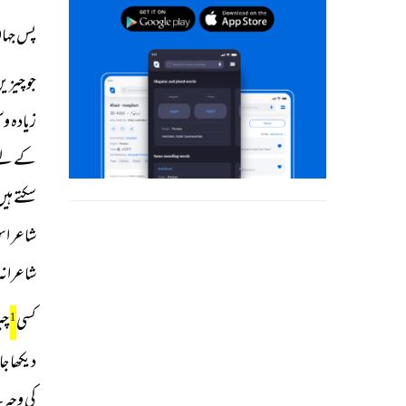
پس جہان
جو چیزی
زیادہ و
کے لئے 
سکتے ہی
شاعر اس
شاعرانہ 
کسی
چی
1
دیکھا ج
کی وجہ 