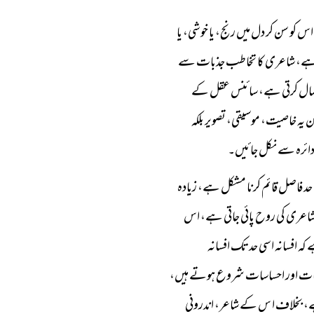
س کو سن کر دل میں رنج، یا خوشی، یا
یتی ہے، شاعری کا تخاطب جذبات سے
تعمال کرتی ہے، سائنس عقل کے
 یہ خاصیت، موسیقی، تصویر بلکہ
س دائرہ سے نکل جائیں۔
ں حد فاصل قائم کرنا مشکل ہے، زیادہ
یں شاعری کی روح پائی جاتی ہے، اس
کہ افسانہ اسی حد تک افسانہ
ذبات اور احساسات شروع ہوتے ہیں،
 ہے، بخلاف ا س کے شاعر، اندرونی