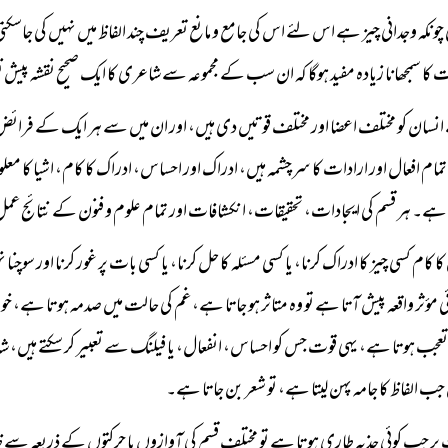
ونکہ وجدانی چیز ہے اس لئے اس کی جامع و مانع تعریف چند الفاظ میں نہیں کی جاس
ت کا سمجھانا زیادہ مفید ہوگا کہ ان سب کے مجموعہ سے شاعری کا ایک صحیح نقشہ پیش
انسان کو مختلف اعضا اور مختلف قوتیں دی ہیں، اور ان میں سے ہر ایک کے فرائض 
مام افعال اور ارادات کا سرچشمہ ہیں، ادراک اور احساس، ادراک کا کام، اشیا کا معلو
ا ہے۔ ہر قسم کی ایجادات، تحقیقات، انکشافات اور تمام علوم و فنون کے نتائج عم
 کام کسی چیز کا ادراک کرنا، یا کسی مسئلہ کا حل کرنا، یا کسی بات پر غور کرنا اور س
 مؤثر واقعہ پیش آتا ہے تو وہ متاثر ہو جاتا ہے، غم کی حالت میں صدمہ ہوتا ہے، 
تعجب ہوتا ہے، یہی قوت جس کو احساس، انفعال، یا فیلنگ سے تعبیر کر سکتے ہیں، ش
ب الفاظ کا جامہ پہن لیتا ہے، تو شعر بن جاتا ہے۔
 پر جب کوئی جذبہ طاری ہوتا ہے تو مختلف قسم کی آوازوں یا حرکتوں کے ذریعہ سے ظا