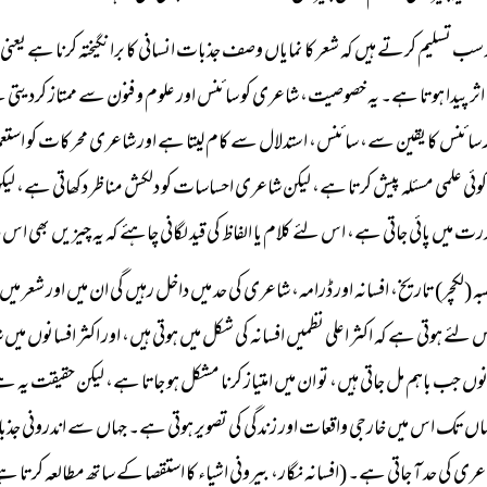
ب تسلیم کرتے ہیں کہ شعر کا نمایاں وصف جذبات انسانی کا برانگیختہ کرنا ہے یعنی ا
اثر پیدا ہوتا ہے۔ یہ خصوصیت، شاعری کو سائنس اور علوم و فنون سے ممتاز کرد
سائنس کا یقین سے، سائنس، استدلال سے کام لیتا ہے اور شاعری محرکات کو اس
وئی علمی مسئلہ پیش کرتا ہے، لیکن شاعری احساسات کو دلکش مناظر دکھاتی ہے، لیکن
رت میں پائی جاتی ہے، اس لئے کلام یا الفاظ کی قید لگانی چاہئے کہ یہ چیزیں بھی ا
ہ (لکچر) تاریخ، افسانہ اور ڈرامہ، شاعری کی حد میں داخل رہیں گی ان میں اور شعر می
لئے ہوتی ہے کہ اکثر اعلی نظمیں افسانہ کی شکل میں ہوتی ہیں، اور اکثر افسانوں م
ں جب باہم مل جاتی ہیں، تو ان میں امتیاز کرنا مشکل ہو جاتا ہے، لیکن حقیقت یہ ہے 
 تک اس میں خارجی واقعات اور زندگی کی تصویر ہوتی ہے۔ جہاں سے اندرونی ج
عری کی حد آ جاتی ہے۔ (افسانہ نگار، بیرونی اشیاء کا استقصا کے ساتھ مطالعہ کرتا