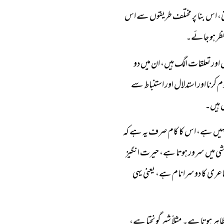
کتی، اس بنا پر مختلف طریقوں سے اس
 نظر ہو جائے۔
اور تعلقات الگ ہیں، ان میں دو
م کرنا اور استدلال اور استنباط سے
ل ہیں۔
وچنا نہیں ہے، اس کا کام صرف یہ ہے کہ
خوشی میں سرور ہوتا ہے، حیرت انگیز
اعری کا دوسرا نام ہے، یعنی یہی
ہر ہوتا ہے۔ مثلاً شیر گونجتا ہے،