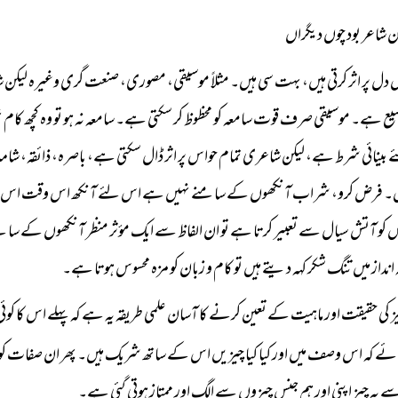
 شاعر بود چوں دیگراں
ں دل پر اثر کرتی ہیں، بہت سی ہیں۔ مثلاً موسیقی، مصوری، صنعت گری وغیرہ لیکن
سیع ہے۔ موسیقی صرف قوت سامعہ کو محظوظ کر سکتی ہے۔ سامعہ نہ ہو تو وہ کچھ کام 
بینائی شرط ہے، لیکن شاعری تمام حواس پر اثر ڈال سکتی ہے، باصرہ، ذائقہ، ش
ں۔ فرض کرو، شراب آنکھوں کے سامنے نہیں ہے اس لئے آنکھ اس وقت اس سے
 کو آتش سیال سے تعبیر کرتا ہے تو ان الفاظ سے ایک مؤثر منظر آنکھوں کے سام
انداز میں تنگ شکر کہہ دیتے ہیں تو کام و زبان کو مزہ محسوس ہوتا ہے۔
ز کی حقیقت اور ماہیت کے تعین کرنے کا آسان علمی طریقہ یہ ہے کہ پہلے اس کا کو
ائے کہ اس وصف میں اور کیا کیا چیزیں اس کے ساتھ شریک ہیں۔ پھر ان صفات کو
سے یہ چیز اپنی اور ہم جنس چیزوں سے الگ اور ممتاز ہوتی گئی ہے۔