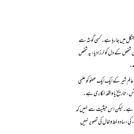
نگل میں جا رہا ہے۔ کسی گوشہ سے
 شخص کے دل کو لرزا دیا، یہ شخص
ے۔
 عالم شیر کے ایک ایک عضو کو علمی
نس، تاریخ یا واقعہ نگاری ہے۔
چتا ہے۔ لیکن اس حیثیت سے نہیں کہ
 کی، سادہ خط و خال کی تصویر نہیں