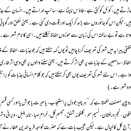
ھاڑتے ہیں، کوئل کوکتی ہے، طاؤس ناچتا ہے، سانپ لہراتے ہیں۔ انسان کے جذ
ں، لیکن اس کو جانوروں سے بڑھ کر ایک اور قوت دی گئی ہے۔ یعنی نطق اور گویائ
تا ہے تو بے ساختہ اس کی زبان سے موزوں الفاظ نکلتے ہیں۔ اسی کا نام شعر ہے۔
ی پیرایہ میں شعر کی تعریف کرنا چاہیں تو یوں کہہ سکتے ہیں کہ جو جذبات، الفاظ کے ذ
ہ الفاظ، سامعین کے جذبات پر بھی اثر کرتے ہیں، یعنی سننے والوں پر بھی وہی اثر ط
ا ہے۔ اس لئے شعر کی تعریف یوں بھی کر سکتے ہیں کہ جو کلام انسانی جذبات کو برانگ
وہ شعر ہے۔)
پین مصنف لکھتا ہے کہ ’’ہر چیز جو دل پر استعجاب، یا حیرت یا جوش یا اور کسی قسم ک
گون، نجم درفشان، نسیم سحر، گلگونہ شفق، تبسم گل، خرام صبا، نالۂ بلبل، ویرانی 
آج کل کا خیال ہے۔ لیکن عجیب بات ہے کہ حضرت خواجہ فرید الدین عطار نے آ