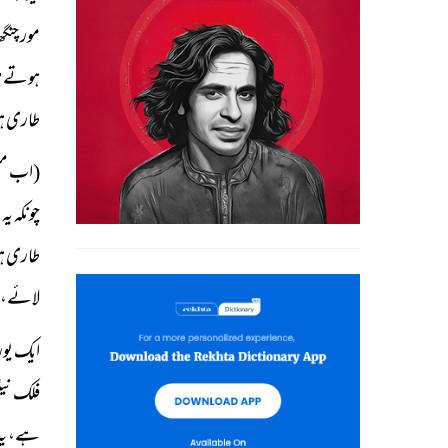
مور چنگ
ہوتے ہی
طاری ہو
(اب منطق
چونکہ ی
طاری ہو
لائے، 
ایک یورو
فلک نیل
ہے، یہ 