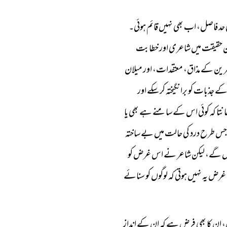
حد فاصل، اب بھی نہیں قائم ہوئی۔
یکن حقیقت میں شاعری اور خطابت
ضرین کے مذاق، معتقدات، اور میلان
 جذبات کو برانگیختہ کر سکے اور
تا کہ کوئی اس کے سامنے ہے بھی یا
 جس طرح درد کی حالت میں بے ساختہ
کریں گے، لیکن شاعر نے اس غرض کو
غرض یہ نہیں ہوتی کہ لوگوں کو سنائے
، ان کا بھی فرض ہے کہ ان کے انداز