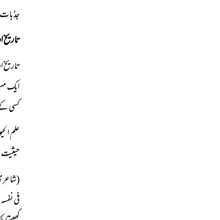
جذبات او
تاریخ او
تاریخ ا
ایک مہی
کسی کے 
علم الحی
حیثیت س
(شاعری 
فی نفسہ 