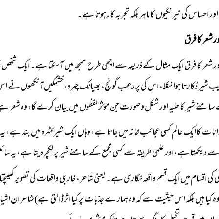
ر احساس کی نیرنگیوں کا ماہر بلکہ تجربہ کار ہوتا ہے۔
ر شعر کا فرق
ور شعر کا فرق ایک مثال کے ذریعہ سے اچھی طرح سمجھ میں آسکتا ہے۔ ایک شخص ج
ب شیر ڈکارتا ہوا نکلا، اس کی پر رعب گونج، بھیانک چہرہ، خشمگیں آنکھوں نے اس
سامنے شیر کا حلیہ اور شکل و صورت جن مؤثر لفظوں میں بیان کرے گا، وہ شعر ہ
وانات کا ایک عالم کسی عجائب خانہ میں جاتا ہے، وہاں ایک شیر کٹہرہ میں بند ہے، یہ
ے دیکھتا ہے، اور علمی طریقہ سے کسی مجمع کے سامنے شیر پر لکچر دیتا ہے، یہ سائ
کی اقسام میں ایک قسم واقعہ نگاری ہے۔ یعنی شاعر، خارجی واقعات کی تصویر کھین
وہ کیا ہیں بلکہ اس حیثیت سے کہ وہ ہمارے جذبات پر کیا اثر ڈالتی ہے) شاعر ان اشیاء