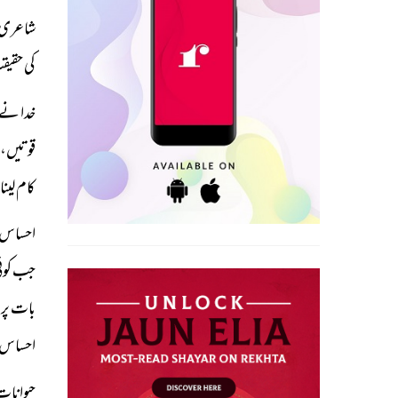
شاعری چ
کی حقیق
خدا نے 
قوتیں، ت
کام لین
احساس کا
جب کوئی
بات پر 
احساس ج
حیوانات