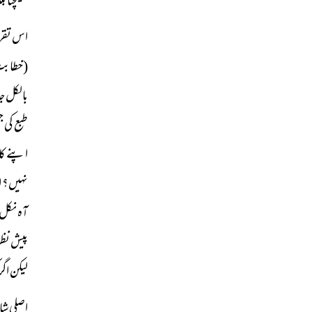
کھینچتا
اس تقری
(خطابت 
بالکل ج
طبع کی 
اپنے کا
نہیں؟ ا
آہ نکل
پیش نظر
لیکن اگ
اصلی شا