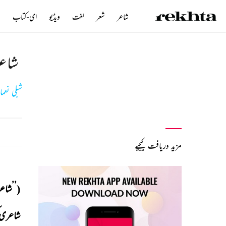
شاعر
شعر
لغت
ویڈیو
ای-کتاب
ن
شاعر
شبلی نعما
مزید دریافت کیجیے
(’’شاعر
شاعری 