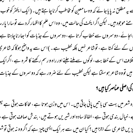
 یہ مطلق نہ پایا جائے کہ وہ سامعین کو مخاطب کرنا چاہتے ہیں۔ ( ایک ایکٹر کو
ے موجود ہیں۔ لیکن اگر ایکٹ کی حالت میں، وہ اس علم کا اظہار کردے تو سارا پا
بجائے، دوسروں سے خطاب کرتا ہے، دوسروں کے جذبات کو ابھارنا چاہتا ہے، جو 
کے لئے کہتا ہے، تو شاعر نہیں بلکہ خطیب ہے۔ ) اس سے یہ واضح ہوگا کہ شاعری تنہا
اف اس کے خطابت، لوگوں سے ملنے جلنے اور راہ و رسم رکھنے کا ثمرہ ہے، اگر ای
یں تو وہ شاعر ہو سکتا ہے لیکن خطیب کے لئے ضرور ہے کہ دوسروں کے جذبات 
ی اصلی عناصر کیا ہیں؟
ہ شعر میں بہت سی باتیں پائی جاتی ہیں۔ اس میں وزن ہوتا ہے، محاکات ہوتی ہے یعنی ک
، خیال بندی ہوتی ہے، الفاظ سادہ اور شیریں ہوتے ہیں، بندش صاف ہوتی ہے، طرز
 شاعری کے اجزا ہیں؟ کیا ان میں سے ہر ایک ایسی چیز ہے کہ اگر وہ نہ ہوتی تو شعر ش