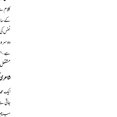
کلام سے
کے سامن
نفس کی 
دوسروں 
ہے، بخل
مشتعل ہ
شاعری ک
ایک عمد
جاتی ہے
سب چیزیں