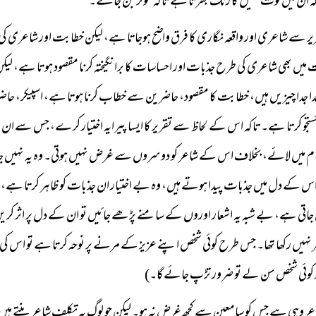
 بلکہ ان میں قوت تخیل کا رنگ بھرتا ہے تاکہ مؤثر بن جائے۔
ر سے شاعری اور واقعہ نگاری کا فرق واضح ہوجاتا ہے، لیکن خطابت اور شاعری کی 
میں بھی شاعری کی طرح جذبات اور احساسات کا برانگیختہ کرنا مقصود ہوتا ہے، ل
دا جدا چیزیں ہیں، خطابت کا مقصود، حاضرین سے خطاب کرنا ہوتا ہے، اسپیکر، حا
جستجو کرتا ہے۔ تاکہ اس کے لحاظ سے تقریر کا ایسا پیرایہ اختیار کرے، جس سے ان کے
م میں لائے، بخلاف اس کے شاعر کو دوسروں سے غرض نہیں ہوتی۔ وہ یہ نہیں جان
س کے دل میں جذبات پیدا ہوتے ہیں، وہ بے اختیار ان جذبات کو ظاہر کرتا ہے،
 جاتی ہے، بے شبہ یہ اشعار اوروں کے سامنے پڑھے جائیں تو ان کے دل پر اثر 
 نہیں رکھا تھا۔ جس طرح کوئی شخص اپنے عزیز کے مرنے پر نوحہ کرتا ہے تو اس کی 
ر کوئی شخص سن لے تو ضرور تڑپ جائے گا۔)
عر وہی ہے جس کو سامعین سے کچھ غرض نہ ہو۔ لیکن جو لوگ بہ تکلف شاعر بنتے ہیں