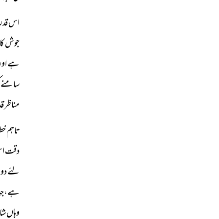
اس قدر س
جوش کا 
ہے اور 
سامنے ک
مناظر قد
تاہم خطب
دقت اس 
لئے دونو
ہے،جہاں
وہاں شا