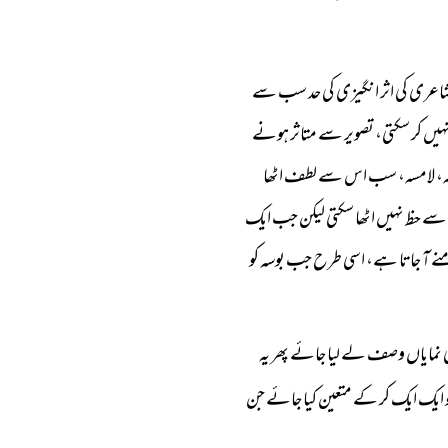
 شاعری کی اثر انگیزی کی حد سب سے
نہیں کر سکتی، تصویر سے متاثر ہونے
امہ، لامسہ، سب اس سے لطف اٹھا
 حظ نہیں اٹھا سکتی لیکن جب ایک
نے آ جاتا ہے، اسی طرح جب بوسہ کو
ئی نمایاں وصف لے لیا جائے پھر یہ
 ایک ایک کر کے متعین کیا جائے جن