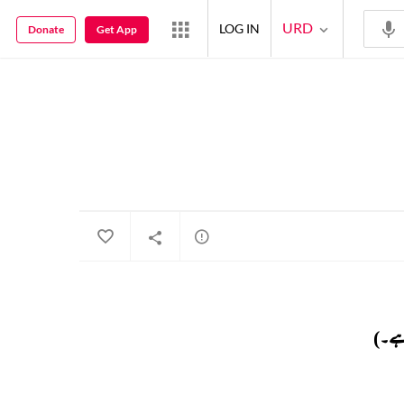
URD
LOG IN
Donate
Get App
 ہے۔)