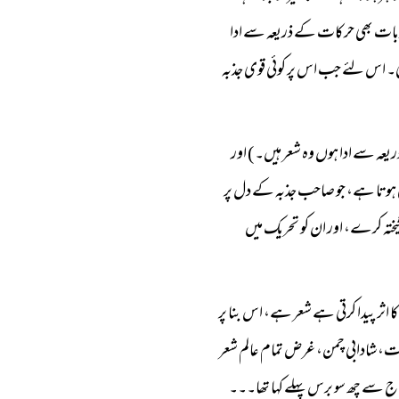
بات بھی حرکات کے ذریعہ سے ادا
ی۔ اس لئے جب اس پر کوئی قوی جذبہ
ریعہ سے ادا ہوں وہ شعر ہیں۔ ) اور
اری ہوتا ہے، جو صاحب جذبہ کے دل پر
یختہ کرے، اور ان کو تحریک میں
ا اثر پیدا کرتی ہے شعر ہے، اس بنا پر
دشت، شادابی چمن، غرض تمام عالم شعر
ج سے چھ سو برس پہلے کہا تھا۔۔۔