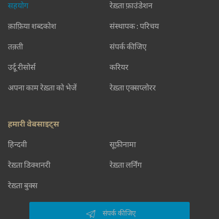
सहयोग
रेख़्ता फ़ाउंडेशन
क़ाफ़िया शब्दकोश
संस्थापक : परिचय
तक़्ती
संपर्क कीजिए
उर्दू रीसोर्स
करियर
अपना काम रेख़्ता को भेजें
रेख़्ता एक्सप्लोरर
हमारी वेबसाइट्स
हिन्दवी
सूफ़ीनामा
रेख़्ता डिक्शनरी
रेख़्ता लर्निंग
रेख़्ता बुक्स
संपर्क कीजिए