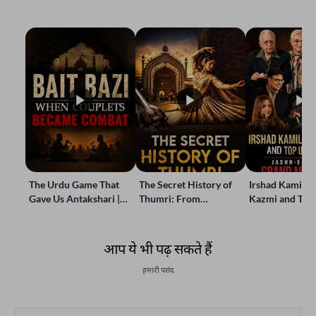
The Urdu Game That
The Secret History of
Irshad Kamil, B
Gave Us Antakshari |
Thumri: From
Kazmi and Top
Bait Bazi Explained
Lucknow’s Courts to
Poets Live at t
Global Stages
e-Rekhta Lond
Mushaira
आप ये भी पढ़ सकते हैं
हमारी पसंद