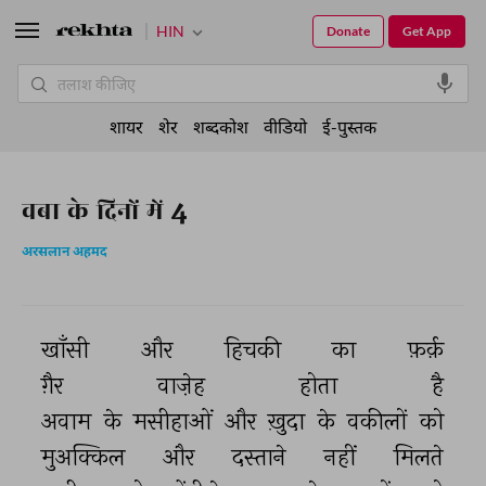
HIN
Donate
Get App
शायर
शेर
शब्दकोश
वीडियो
ई-पुस्तक
वबा के दिनों में 4
अरसलान अहमद
खाँसी 
और 
हिचकी 
का 
फ़र्क़ 
ग़ैर 
वाज़ेह 
होता 
है 
अवाम 
के 
मसीहाओं 
और 
ख़ुदा 
के 
वकीलों 
को 
मुअक्किल 
और 
दस्ताने 
नहीं 
मिलते 