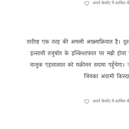
अपने फ़ेवरेट में शामिल 
तारीख़ 
एक 
तरह 
की 
अमली 
अख़्लाक़ियात 
है। 
दूस
इन्सानी 
तजुर्बात 
के 
इन्किशाफ़ात 
पर 
मब्नी 
होना 
नाज़ुक 
एहसासात 
को 
यक़ीनन 
सदमा 
पहुँचेगा। 
जिनका 
अवामी 
किरदा
अपने फ़ेवरेट में शामिल 