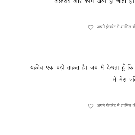
अफ़राद 
और 
कौमें 
ख़त्म 
हो 
जाती 
हैं।
अपने फ़ेवरेट में शामिल 
यक़ीन 
एक 
बड़ी 
ताक़त 
है। 
जब 
मैं 
देखता 
हूँ 
कि 
में 
मेरा 
एत
अपने फ़ेवरेट में शामिल 