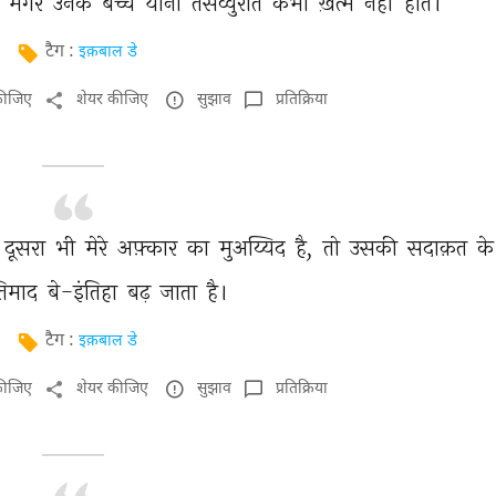
 
मगर 
उनके 
बच्चे 
यानी 
तसव्वुरात 
कभी 
ख़त्म 
नहीं 
होते। 
टैग :
इक़बाल डे
कीजिए
शेयर कीजिए
सुझाव
प्रतिक्रिया
दूसरा 
भी 
मेरे 
अफ़्कार 
का 
मुअय्यिद 
है, 
तो 
उसकी 
सदाक़त 
के
िमाद 
बे-इंतिहा 
बढ़ 
जाता 
है। 
टैग :
इक़बाल डे
कीजिए
शेयर कीजिए
सुझाव
प्रतिक्रिया