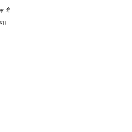
क 
मैं 
था। 