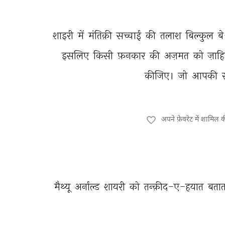
शाइरी 
में 
मंतिक़ी 
सच्चाई 
की 
तलाश 
बिल्कुल 
ब
इसलिए 
किसी 
फ़नकार 
की 
अज़मत 
को 
ज़ाहि
कीजिए। 
जो 
आपकी 
अपने फ़ेवरेट में शामिल 
मैथ्यू 
अर्नाल्ड 
शायरी 
को 
तन्क़ीद-ए-हयात 
बतात