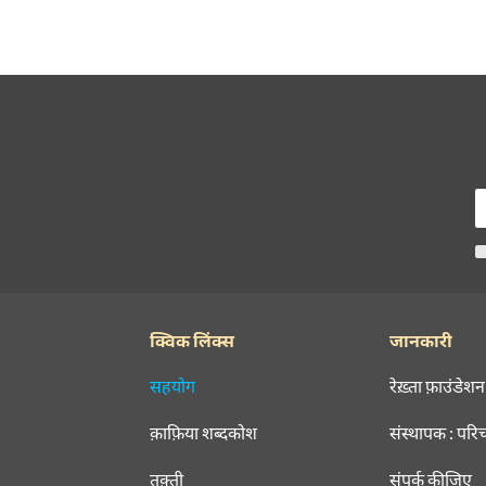
क्विक लिंक्स
जानकारी
सहयोग
रेख़्ता फ़ाउंडेशन
क़ाफ़िया शब्दकोश
संस्थापक : परि
तक़्ती
संपर्क कीजिए