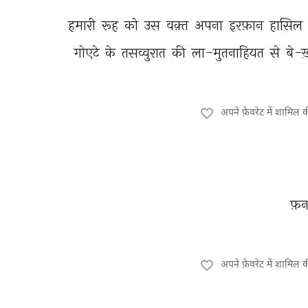
हमारी 
रूह 
को 
उस 
वक़्त 
अपना 
इरफ़ान 
हासिल 
गोएटे 
के 
तसव्वुरात 
की 
ला-मुतनाहियत 
से 
बे-ख
अपने फ़ेवरेट में शामिल 
फ़न
अपने फ़ेवरेट में शामिल 