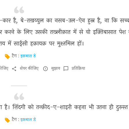
े-कार 
है, 
बे-तख़य्युल 
का 
नसब-उल-ऐन 
हुस्न 
है, 
ना 
कि 
सच्च
र 
करने 
के 
लिए 
उसकी 
तख़्लीक़ात 
में 
से 
वो 
इक़्तिबासात 
पेश 
राय 
में 
साईंसी 
हक़ायक़ 
पर 
मुश्तमिल 
हों। 
टैग :
इक़बाल डे
कीजिए
शेयर कीजिए
सुझाव
प्रतिक्रिया
ा 
है। 
ज़िंदगी 
को 
तन्क़ीद-ए-शाइरी 
कहना 
भी 
उतना 
ही 
दुरुस्त
टैग :
इक़बाल डे