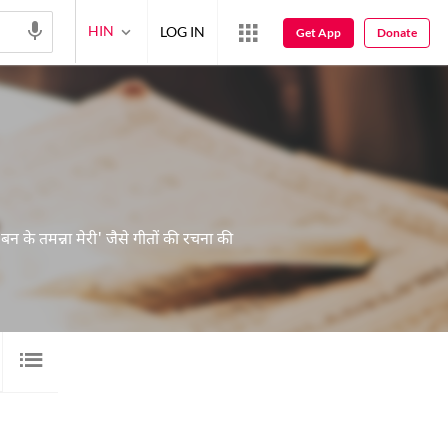
HIN
LOG IN
Get App
Donate
आ बन के तमन्ना मेरी' जैसे गीतों की रचना की
ऑडियो
वीडियो
क़ितआ
रुबाई
58
463
10
23