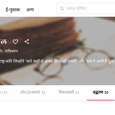
ई-पुस्तक
अन्य
ाल
ौर
,
पाकिस्तान
ाष्ट्र-कवि जिन्होंने 'सारे जहाँ से अच्छा हिन्दोस्ताँ हमारा' और 'लब पे आती है दु
टॉप 20 शायरी
चित्र शायरी
उद्धरण
1133
21
22
10