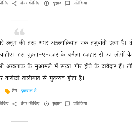
कीजिए
शेयर कीजिए
सुझाव
प्रतिक्रिया
रे 
उलूम 
की 
तरह 
अगर 
अख़्लाक़ियात 
एक 
तजुर्बाती 
इल्म 
है। 
त
चाहीए। 
इस 
नुक़्ता-ए-नज़र 
के 
बर्मला 
इज़हार 
से 
उन 
लोगों 
के
जो 
अख़लाक़ 
के 
मुआमले 
में 
सख़्त-गीर 
होने 
के 
दावेदार 
हैं। 
ले
र 
तारीख़ी 
तालीमात 
से 
मुतय्यन 
होता 
है। 
टैग :
इक़बाल डे
कीजिए
शेयर कीजिए
सुझाव
प्रतिक्रिया