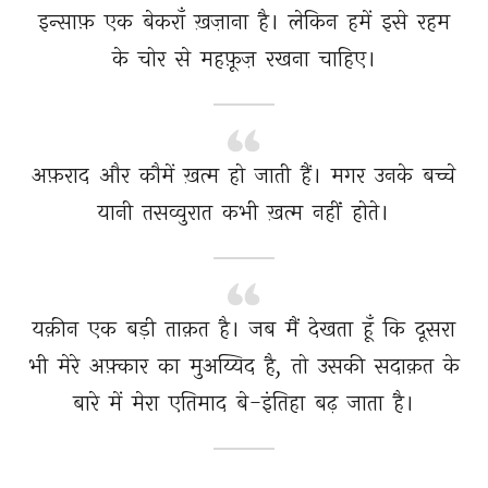
इन्साफ़ 
एक 
बेकराँ 
ख़ज़ाना 
है। 
लेकिन 
हमें 
इसे 
रहम 
के 
चोर 
से 
महफ़ूज़ 
रखना 
चाहिए। 
अफ़राद 
और 
कौमें 
ख़त्म 
हो 
जाती 
हैं। 
मगर 
उनके 
बच्चे 
यानी 
तसव्वुरात 
कभी 
ख़त्म 
नहीं 
होते। 
यक़ीन 
एक 
बड़ी 
ताक़त 
है। 
जब 
मैं 
देखता 
हूँ 
कि 
दूसरा 
भी 
मेरे 
अफ़्कार 
का 
मुअय्यिद 
है, 
तो 
उसकी 
सदाक़त 
के 
बारे 
में 
मेरा 
एतिमाद 
बे-इंतिहा 
बढ़ 
जाता 
है। 