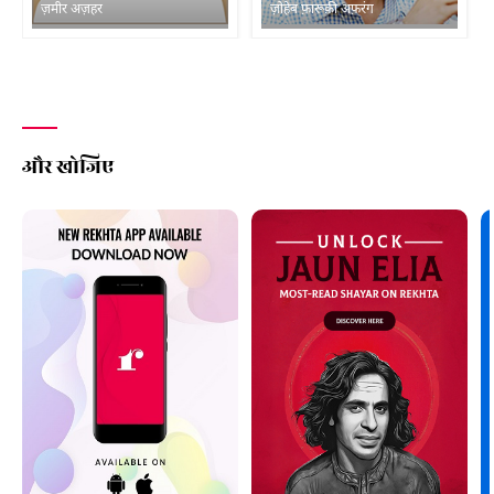
ज़मीर अज़हर
ज़ोहेब फ़ारूक़ी अफ़रंग
और खोजिए