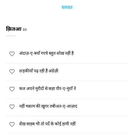
समस्त
क़ितआ
10
अंदाज़-ए-बयाँ गरचे बहुत शोख़ नहीं है
लड़कीयाँ पढ़ रही हैं अंग्रेज़ी
कल अपने मुरीदों से कहा पीर-ए-मुग़ाँ ने
नहीं मक़ाम की ख़ूगर तबीअत-ए-आज़ाद
शैख़ साहब भी तो पर्दे के कोई हामी नहीं