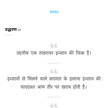
समस्त
उद्धरण
10
तहज़ीब 
एक 
ताक़तवर 
इन्सान 
की 
फ़िक्र 
है। 
इन्सानों 
से 
मिलने 
वाले 
सदमात 
के 
इलावा 
इन्सान 
की 
याददाश्त 
आम 
तौर 
पर 
ख़राब 
होती 
है। 