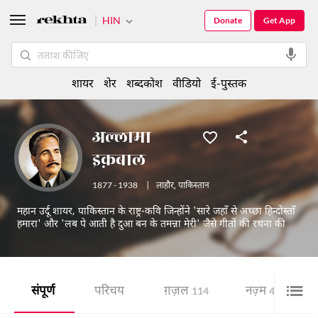
HIN
Donate
Get App
शायर
शेर
शब्दकोश
वीडियो
ई-पुस्तक
अल्लामा
इक़बाल
1877 - 1938
|
लाहौर
,
पाकिस्तान
महान उर्दू शायर, पाकिस्तान के राष्ट्र-कवि जिन्होंने 'सारे जहाँ से अच्छा हिन्दोस्ताँ
हमारा' और 'लब पे आती है दुआ बन के तमन्ना मेरी' जैसे गीतों की रचना की
संपूर्ण
परिचय
ग़ज़ल
नज़्म
114
433