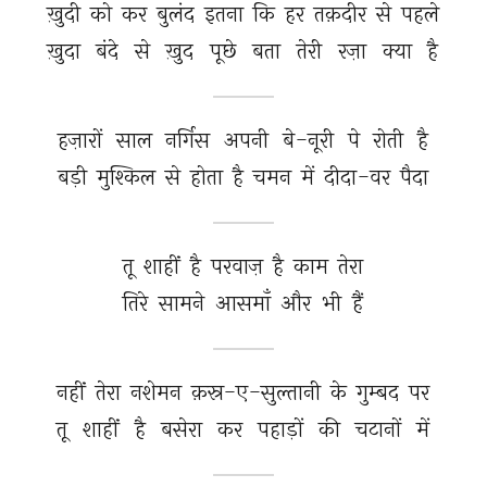
ख़ुदी 
को 
कर 
बुलंद 
इतना 
कि 
हर 
तक़दीर 
से 
पहले 
ख़ुदा 
बंदे 
से 
ख़ुद 
पूछे 
बता 
तेरी 
रज़ा 
क्या 
है 
हज़ारों 
साल 
नर्गिस 
अपनी 
बे-नूरी 
पे 
रोती 
है 
बड़ी 
मुश्किल 
से 
होता 
है 
चमन 
में 
दीदा-वर 
पैदा 
तू 
शाहीं 
है 
परवाज़ 
है 
काम 
तेरा 
तिरे 
सामने 
आसमाँ 
और 
भी 
हैं 
नहीं 
तेरा 
नशेमन 
क़स्र-ए-सुल्तानी 
के 
गुम्बद 
पर 
तू 
शाहीं 
है 
बसेरा 
कर 
पहाड़ों 
की 
चटानों 
में 