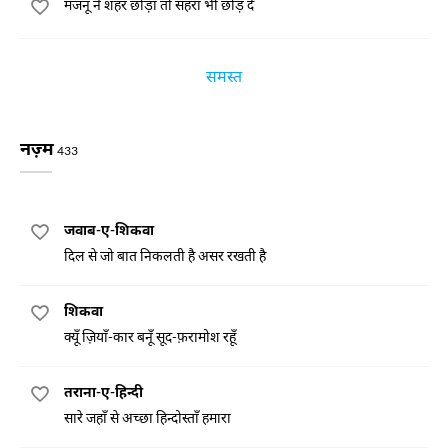
मजनूँ ने शहर छोड़ा तो सहरा भी छोड़ दे
समस्त
नज़्म
433
जवाब-ए-शिकवा
दिल से जो बात निकलती है असर रखती है
शिकवा
क्यूँ ज़ियाँ-कार बनूँ सूद-फ़रामोश रहूँ
तराना-ए-हिन्दी
सारे जहाँ से अच्छा हिन्दोस्ताँ हमारा