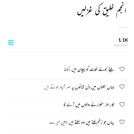
انجم خلیق کی غزلیں
1.1K
FAVORITE
بیتے ہوئے لمحات کو پہچان میں رکھنا
جہاں سینوں میں دل شانوں پہ سر آباد ہوتے ہیں
کار ہنر سنوارنے والوں میں آئے گا
یہاں جو زخم ملتے ہیں وہ سلتے ہیں یہیں میرے