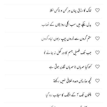
خاک کا رزق یہاں ہر کس و ناکس نکلا
بدل چکے ہیں سب اگلی روایتوں کے نصاب
ستم گروں سے ڈروں چپ رہوں نباہ کروں
جب تک فصیل جسم کا در کھل نہ جائے گا
کہو کیا مہرباں نا مہرباں تقدیر ہوتی ہے
کچھ عذر پس وعدہ خلافی نہیں رکھتے
پلکوں تک آ کے اشک کا سیلاب رہ گیا