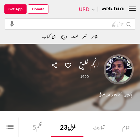
URD
Get App
Donate
شاعر
شعر
لغت
ویڈیو
ای-کتاب
انجم خلیق
1950
پاکستان کے شاعر اور صحافی
تمام
تعارف
غزل
23
نظم
5
شعر
39