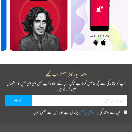
ریختہ نیوز لیٹر سبسکرائب کیجیے
آپ کو باقاعدگی سے کچھ حاصل کرنا ہے لیکن اس کے علاوہ آپ کسی بھی ای میل کا استعمال
نہیں کرتے ہیں۔
میں نے ریختہ کی
پرائیویسی پالیسی
پڑھ لی ہے اور اس سے متفق ہوں