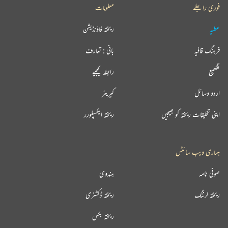
فوری رابطے
معلومات
عطیہ
ریختہ فاؤنڈیشن
فرہنگ قافیہ
بانی : تعارف
تقطیع
رابطہ کیجیے
اردو وسائل
کیریئر
اپنی تخلیقات ریختہ کو بھیجیں
ریختہ ایکسپلورر
ہماری ویب سائٹس
صوفی نامہ
ہندوی
ریختہ لرننگ
ریختہ ڈکشنری
ریختہ بکس