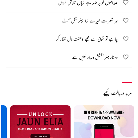
صداقتوں کو یہ ضد ہے زباں تلاش کروں
ہر شعر سے میرے ترا پیکر نکل آئے
چاہے تو شوق سے مجھے وحشت دل شکار کر
دستار ہنر بخشش دربار نہیں ہے
مزید دریافت کیجیے