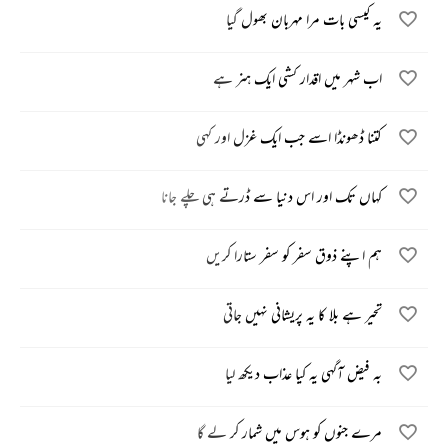
یہ کیسی بات مرا مہربان بھول گیا
اب شہر میں اقدار کشی ایک ہنر ہے
کتنا ڈھونڈا اسے جب ایک غزل اور کہی
کہاں تک اور اس دنیا سے ڈرتے ہی چلے جانا
ہم اپنے ذوق سفر کو سفر ستارا کریں
تحیر ہے بلا کا یہ پریشانی نہیں جاتی
بہ فیض آگہی یہ کیا عذاب دیکھ لیا
مرے جنوں کو ہوس میں شمار کر لے گا