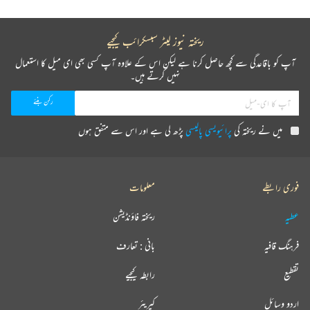
ریختہ نیوز لیٹر سبسکرائب کیجیے
آپ کو باقاعدگی سے کچھ حاصل کرنا ہے لیکن اس کے علاوہ آپ کسی بھی ای میل کا استعمال
نہیں کرتے ہیں۔
میں نے ریختہ کی
پرائیویسی پالیسی
پڑھ لی ہے اور اس سے متفق ہوں
فوری رابطے
معلومات
عطیہ
ریختہ فاؤنڈیشن
فرہنگ قافیہ
بانی : تعارف
تقطیع
رابطہ کیجیے
اردو وسائل
کیریئر