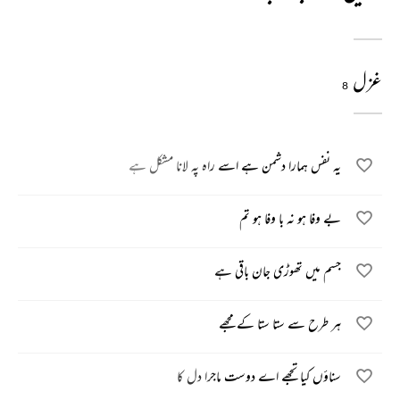
غزل
8
یہ نفس ہمارا دشمن ہے اسے راہ پہ لانا مشکل ہے
بے وفا ہو نہ با وفا ہو تم
جسم میں تھوڑی جان باقی ہے
ہر طرح سے ستا ستا کے مجھے
سناؤں کیا تجھے اے دوست ماجرا دل کا