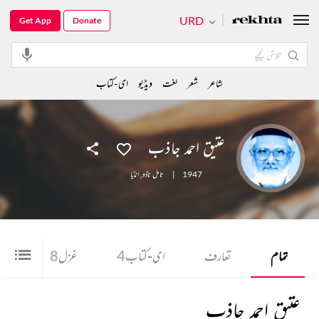
URD
Get App
Donate
شاعر
شعر
لغت
ویڈیو
ای-کتاب
عتیق احمد جاذب
1947
|
تامل ناڈو
,
انڈیا
تمام
تعارف
ای-کتاب
4
غزل
8
عتیق احمد جاذب