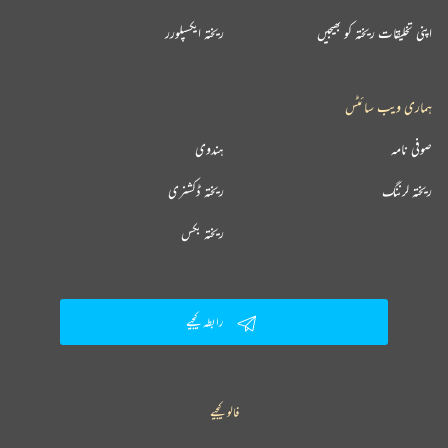
اپنی تخلیقات ریختہ کو بھیجیں
ریختہ ایکسپلورر
ہماری ویب سائٹس
صوفی نامہ
ہندوی
ریختہ لرننگ
ریختہ ڈکشنری
ریختہ بکس
رابطہ کیجیے
فالو کیجیے