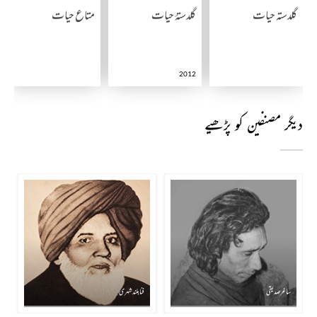
گلدستہ حیات
گلدستۂ حیات
متاع حیات
2012
دیگر مصنفین کو پڑھیے
ساغر صدیقی
فنا بلند شہری