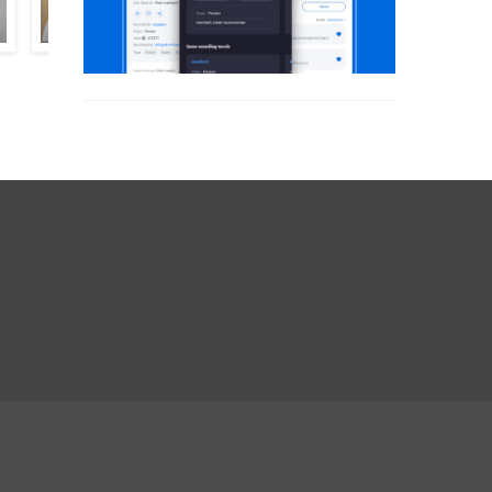
केवल कृष्ण रशी
मंज़ूर हुसैन शोर