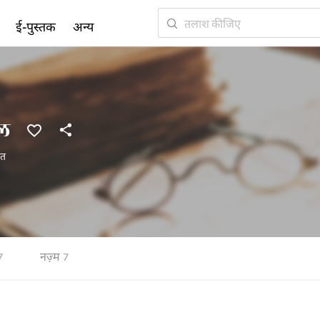
ई-पुस्तक
अन्य
ल
रत
नज़्म
7
7