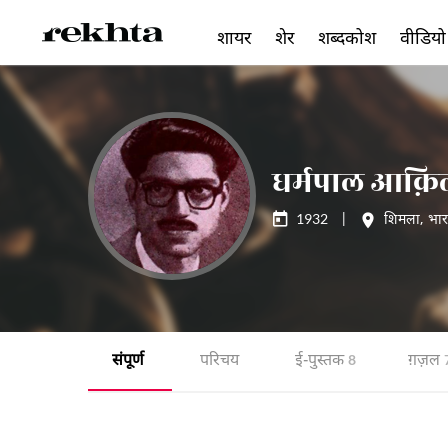
शायर
शेर
शब्दकोश
वीडियो
धर्मपाल आक़ि
1932
|
शिमला
,
भा
संपूर्ण
परिचय
ई-पुस्तक
ग़ज़ल
8