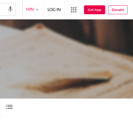
HIN
LOG IN
Get App
Donate