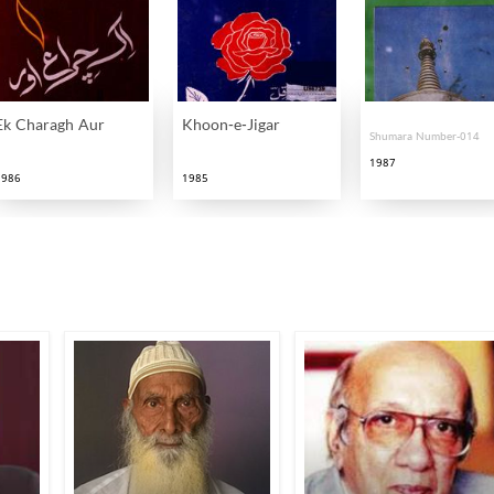
Ek Charagh Aur
Khoon-e-Jigar
Shumara Number-014
1987
1986
1985