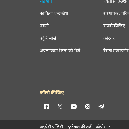
सहयोग
रेख़्ता फ़ाउंडेशन
क़ाफ़िया शब्दकोश
संस्थापक : परि
तक़्ती
संपर्क कीजिए
उर्दू रीसोर्स
करियर
अपना काम रेख़्ता को भेजें
रेख़्ता एक्सप्लो
फॉलो कीजिए
प्राइवेसी पॉलिसी
इस्तेमाल की शर्तें
कॉपीराइट