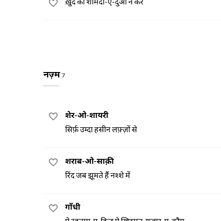
ख़ुद को शर्मिंदा-ए-दुआ न करे
नज़्म
7
शेर-ओ-शायरी
सिर्फ़ उम्दा हसीन लफ़्ज़ों से
शराब-ओ-साक़ी
रिंद जब झूमते हैं नश्शे में
गाँधी
ऐ रहनुमा-ए-हिन्द ऐ ख़िदमत-गुज़ार-ए-क़ौम