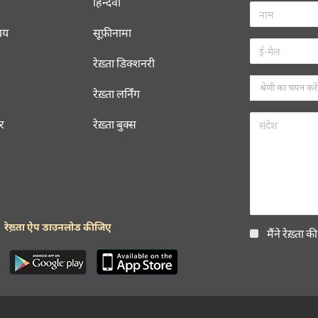
हिन्दवी
चय
सूफ़ीनामा
रेख़्ता डिक्शनरी
रेख़्ता लर्निंग
रर
रेख़्ता बुक्स
रेख़्ता ऐप डाउनलोड कीजिए
मैंने रेख़्ता क