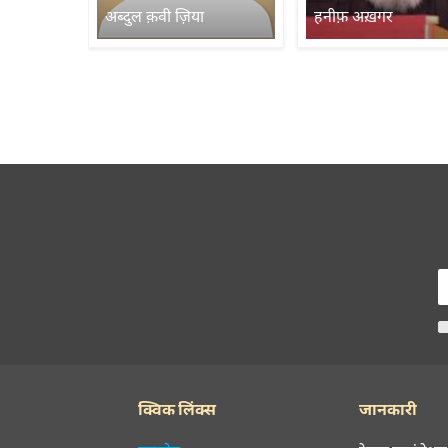
अब्दुल क़वी ज़िया
हनीफ़ अख़गर
क्विक लिंक्स
जानकारी