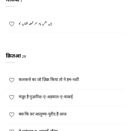
1
ہاں نفس باد سحر شعلہ فشاں ہو
क़ितआ
28
कलकत्ते का जो ज़िक्र किया तो ने हम-नशीं
मंज़ूर है गुज़ारिश-ए-अहवाल-ए-वाक़ई
बस कि फ़ा'आलुम्मा-युरीद है आज