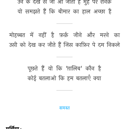
उन 
के 
देखे 
से 
जो 
आ 
जाती 
है 
मुँह 
पर 
रौनक़ 
वो 
समझते 
हैं 
कि 
बीमार 
का 
हाल 
अच्छा 
है 
मोहब्बत 
में 
नहीं 
है 
फ़र्क़ 
जीने 
और 
मरने 
का 
उसी 
को 
देख 
कर 
जीते 
हैं 
जिस 
काफ़िर 
पे 
दम 
निकले 
पूछते 
हैं 
वो 
कि 
'ग़ालिब' 
कौन 
है 
कोई 
बतलाओ 
कि 
हम 
बतलाएँ 
क्या 
समस्त
मर्सिया