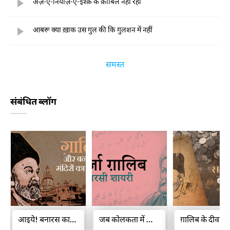
अर्ज़-ए-नियाज़-ए-इश्क़ के क़ाबिल नहीं रहा
आबरू क्या ख़ाक उस गुल की कि गुलशन में नहीं
समस्त
संबंधित ब्लॉग
आइये! बनारस का हुस्न ग़ालिब की नज़र से देखते हैं
जब कोलकता में ग़ालिब के एक फ़ारसी शेर पर विवाद खड़ा हो गया
ग़ालिब के दीवा