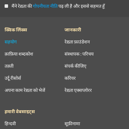
मैंने रेख़्ता की
गोपनीयता नीति
पढ़ ली है और इससे सहमत हूँ
क्विक लिंक्स
जानकारी
सहयोग
रेख़्ता फ़ाउंडेशन
क़ाफ़िया शब्दकोश
संस्थापक : परिचय
तक़्ती
संपर्क कीजिए
उर्दू रीसोर्स
करियर
अपना काम रेख़्ता को भेजें
रेख़्ता एक्सप्लोरर
हमारी वेबसाइट्स
हिन्दवी
सूफ़ीनामा