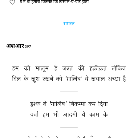
ये न थी हमारी क़िस्मत कि विसाल-ए-यार होता
समस्त
अशआर
397
हम 
को 
मालूम 
है 
जन्नत 
की 
हक़ीक़त 
लेकिन 
दिल 
के 
ख़ुश 
रखने 
को 
'ग़ालिब' 
ये 
ख़याल 
अच्छा 
है 
इश्क़ 
ने 
'ग़ालिब' 
निकम्मा 
कर 
दिया 
वर्ना 
हम 
भी 
आदमी 
थे 
काम 
के 