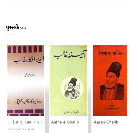
पुस्तकें
904
आईना-ए-अफ़्कार-ए-ग़ालिब
Aaina-e-Ghalib
Aasan Ghalib
कलाम-ए-ग़ालिब पर नई रौशनी