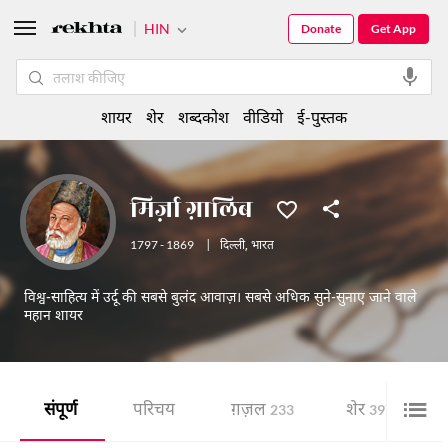
HIN
Donate
Get App
शायर
शेर
शब्दकोश
वीडियो
ई-पुस्तक
मिर्ज़ा ग़ालिब
1797 - 1869
|
दिल्ली
,
भारत
विश्व-साहित्य में उर्दू की सबसे बुलंद आवाज़। सबसे अधिक सुने-सुनाए जाने वाले
महान शायर
संपूर्ण
परिचय
ग़ज़ल
शेर
233
397