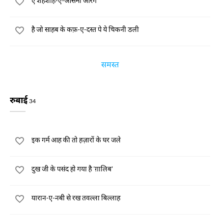
ऐ शहंशाह-ए-आसमाँ औरंग
है जो साहब के कफ़-ए-दस्त पे ये चिकनी डली
समस्त
रुबाई
34
इक गर्म आह की तो हज़ारों के घर जले
दुख जी के पसंद हो गया है 'ग़ालिब'
यारान-ए-नबी से रख तवल्ला बिल्लाह