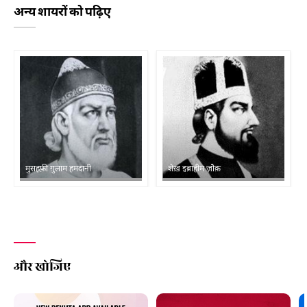
अन्य शायरों को पढ़िए
मुसहफ़ी ग़ुलाम हमदानी
शेख़ इब्राहीम ज़ौक़
और खोजिए