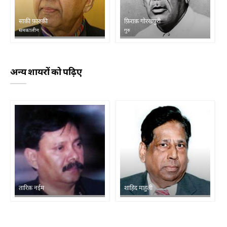
साक़ी फ़ारुक़ी
फ़िराक़ गोरखपुरी
समकालीन
गुरु
अन्य शायरों को पढ़िए
तारिक़ नईम
शाहिद माहुली