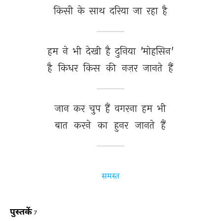
किसी 
के 
साथ 
दरिया 
जा 
रहा 
है 
हम 
ने 
भी 
देखी 
है 
दुनिया 
'मोहसिन' 
है 
किधर 
किस 
की 
नज़र 
जानते 
हैं 
जान 
कर 
चुप 
हैं 
वगरना 
हम 
भी 
बात 
करने 
का 
हुनर 
जानते 
हैं 
समस्त
पुस्तकें
7