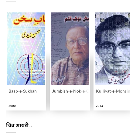
Baab-e-Sukhan
Jumbish-e-Nok-e-Qalam
Kulliyat-e-Mohsin Za
2000
2014
चित्र शायरी
3