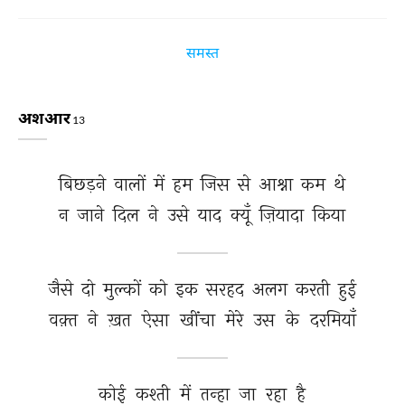
समस्त
अशआर
13
बिछड़ने 
वालों 
में 
हम 
जिस 
से 
आश्ना 
कम 
थे 
न 
जाने 
दिल 
ने 
उसे 
याद 
क्यूँ 
ज़ियादा 
किया 
जैसे 
दो 
मुल्कों 
को 
इक 
सरहद 
अलग 
करती 
हुई 
वक़्त 
ने 
ख़त 
ऐसा 
खींचा 
मेरे 
उस 
के 
दरमियाँ 
कोई 
कश्ती 
में 
तन्हा 
जा 
रहा 
है 