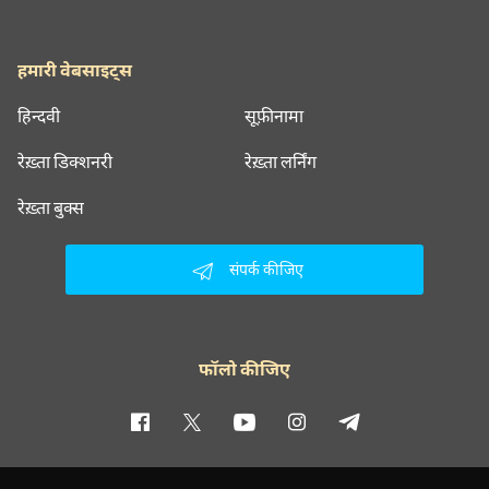
हमारी वेबसाइट्स
हिन्दवी
सूफ़ीनामा
रेख़्ता डिक्शनरी
रेख़्ता लर्निंग
रेख़्ता बुक्स
संपर्क कीजिए
फॉलो कीजिए