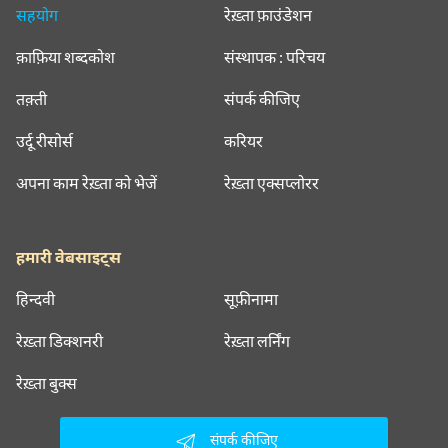
सहयोग
रेख़्ता फ़ाउंडेशन
क़ाफ़िया शब्दकोश
संस्थापक : परिचय
तक़्ती
संपर्क कीजिए
उर्दू रीसोर्स
करियर
अपना काम रेख़्ता को भेजें
रेख़्ता एक्सप्लोरर
हमारी वेबसाइट्स
हिन्दवी
सूफ़ीनामा
रेख़्ता डिक्शनरी
रेख़्ता लर्निंग
रेख़्ता बुक्स
संपर्क कीजिए