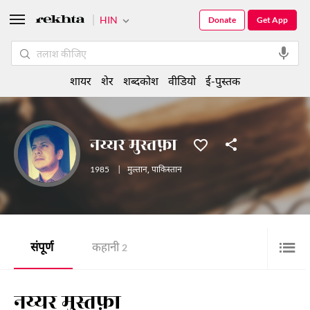
HIN
Donate
Get App
शायर
शेर
शब्दकोश
वीडियो
ई-पुस्तक
नय्यर मुस्तफ़ा
1985
|
मुल्तान
,
पाकिस्तान
संपूर्ण
कहानी
2
नय्यर मुस्तफ़ा