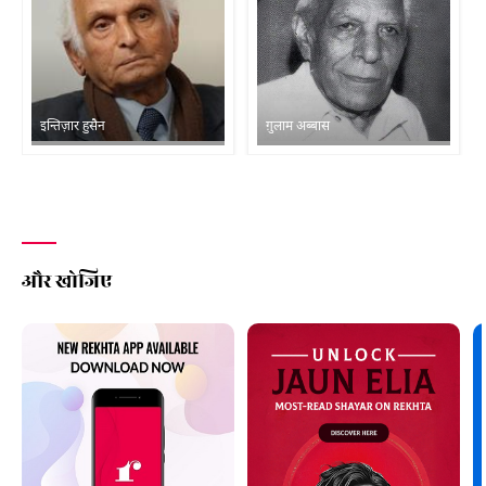
इन्तिज़ार हुसैन
ग़ुलाम अब्बास
और खोजिए