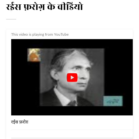
रईस फ़रोग़ के वीडियो
This video is playing from YouTube
रईस फ़रोग़