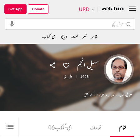
URD
Get App
Donate
شاعر
شعر
لغت
ویڈیو
ای-کتاب
سہیل انجم
1958
|
دلی
,
انڈیا
صحافی، ادیب اور اردو صحافت کے محقق
تمام
تعارف
ای-کتاب
46