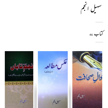
سہیل انجم
کتاب
46