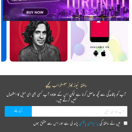
ریختہ نیوز لیٹر سبسکرائب کیجیے
آپ کو باقاعدگی سے کچھ حاصل کرنا ہے لیکن اس کے علاوہ آپ کسی بھی ای میل کا استعمال
نہیں کرتے ہیں۔
میں نے ریختہ کی
پرائیویسی پالیسی
پڑھ لی ہے اور اس سے متفق ہوں