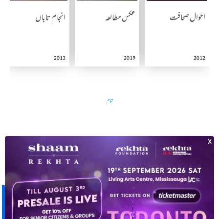
احوال صحافت
عکس مطالعہ
انجام تاباں
2013
2019
2012
تمام
مزید دریافت کیجیے