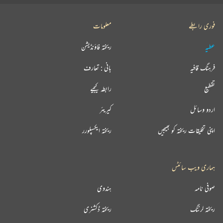
فوری رابطے
معلومات
عطیہ
ریختہ فاؤنڈیشن
فرہنگ قافیہ
بانی : تعارف
تقطیع
رابطہ کیجیے
اردو وسائل
کیریئر
اپنی تخلیقات ریختہ کو بھیجیں
ریختہ ایکسپلورر
ہماری ویب سائٹس
صوفی نامہ
ہندوی
ریختہ لرننگ
ریختہ ڈکشنری