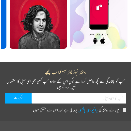
ریختہ نیوز لیٹر سبسکرائب کیجیے
آپ کو باقاعدگی سے کچھ حاصل کرنا ہے لیکن اس کے علاوہ آپ کسی بھی ای میل کا استعمال
نہیں کرتے ہیں۔
میں نے ریختہ کی
پرائیویسی پالیسی
پڑھ لی ہے اور اس سے متفق ہوں