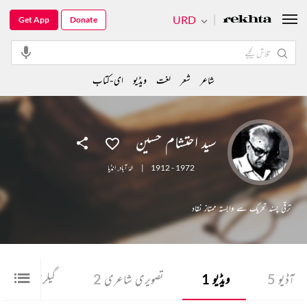
URD
Get App
Donate
شاعر
شعر
لغت
ویڈیو
ای-کتاب
سید احتشام حسین
1912 - 1972
|
الہٰ آباد
,
انڈیا
ترقی پسند تحریک سے وابستہ ممتاز نقاد
آڈیو
5
ویڈیو
1
تصویری شاعری
2
گیلری
5