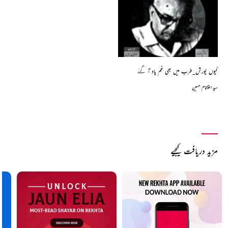
کیوں یورش_طرب میں بھی غم یاد آ گئے
سید احتشام حسین
مزید دریافت کیجیے