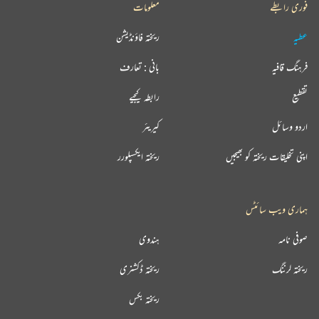
فوری رابطے
معلومات
عطیہ
ریختہ فاؤنڈیشن
فرہنگ قافیہ
بانی : تعارف
تقطیع
رابطہ کیجیے
اردو وسائل
کیریئر
اپنی تخلیقات ریختہ کو بھیجیں
ریختہ ایکسپلورر
ہماری ویب سائٹس
صوفی نامہ
ہندوی
ریختہ لرننگ
ریختہ ڈکشنری
ریختہ بکس