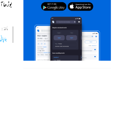
بوڑھا 
آ
مأخذ :
جاپانی