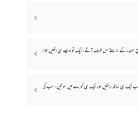
The Urdu Game That
The Secret History
Gave Us Antakshari |
Thumri: From
Bait Bazi Explained
Lucknow’s Courts 
Global Stages
 ہیں
ائیں۔ نہ رہ سکے۔ بول ہی اٹھے۔ بھئی ہمیں بھی ایک کہانی یاد ہے۔ کہو تو سنا دیں!