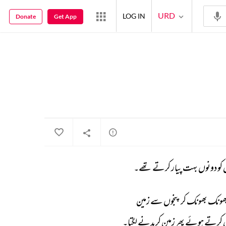
URD
LOG IN
Donate
Get App
کو 
دونوں 
بہت 
پیار 
کرتے 
تھے۔ 
ھونک 
بھونک 
کر 
پنجوں 
سے 
زمین 
 
کرتے 
ہوئے 
پھر 
زمین 
کریدنے 
لگتا۔ 