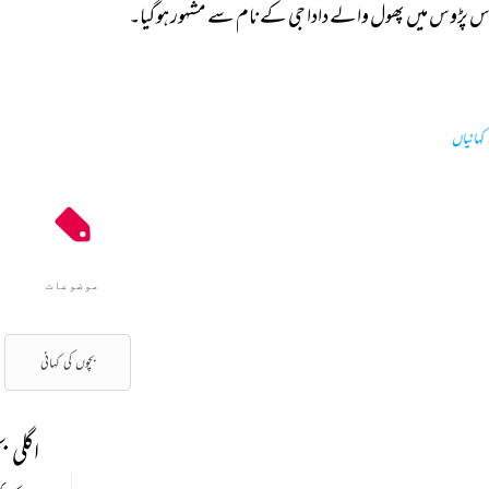
س 
پڑوس 
میں 
پھول 
والے 
دادا 
جی 
کے 
نام 
سے 
مشہور 
ہو 
گیا۔ 
 کہانیاں
موضوعات
بچوں کی کہانی
اگلی ب