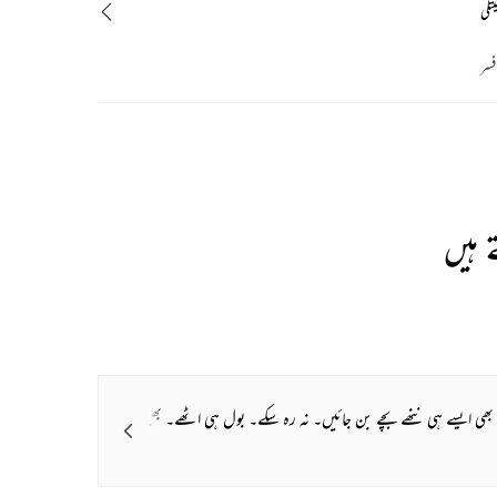
تلی
افسر
Wa