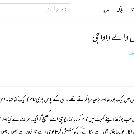
ثر
بلاگ
مزید
 والے دادا جی
افسر
ں 
میں 
ایک 
بوڑھا 
اور 
بڑھیا 
رہا 
کرتے 
تھے۔ 
ان 
کے 
پاس 
پوچی 
نام 
کا 
ایک 
کتا 
تھا۔ 
اس 
 
جب 
بوڑھا 
اپنے 
کھیت 
میں 
کام 
کر 
رہا 
تھا، 
پوچی 
اسے 
کھینچ 
کر 
ایک 
طرف 
لے 
گیا 
اور 
ب
 
لگا۔ 
بوڑھا 
جتنا 
بھی 
اسے 
ہٹانے 
کی 
کوشش 
کرتا 
پوچی 
اتنے 
ہی 
زور 
سے 
بھوں 
بھوں