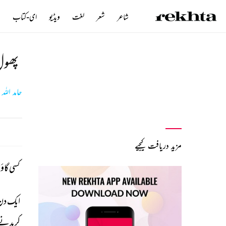
شاعر
شعر
لغت
ویڈیو
ای-کتاب
ن
پھول
حامد اللہ 
مزید دریافت کیجیے
کسی 
گاؤ
ایک 
دن
کریدنے