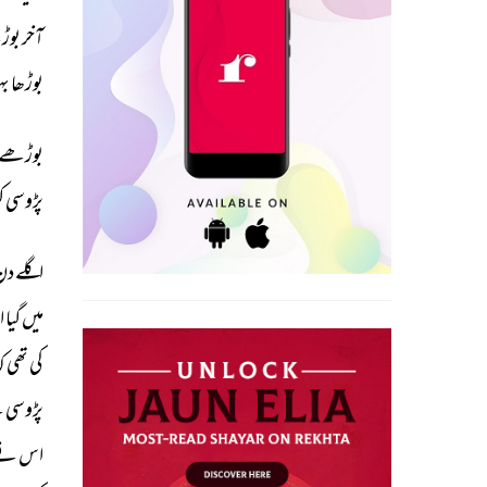
آخر 
بوڑ
بوڑھا 
بہ
بوڑھے 
پڑوسی 
کو
اگلے 
دن
میں 
گیا 
ا
کی 
تھی 
کہ
پڑوسی 
ن
اس 
نے