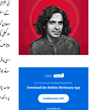
کی 
لکڑی 
کے 
سک
دھان 
گن
اوکھلی 
کی
پیڑوں 
اسی 
وقت
نے 
بو
حاسد 
پڑو
پر 
راکھ 
ا