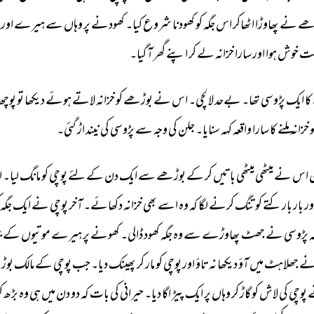
ھے 
نے 
پھاوڑا 
اٹھاکر 
اس 
جگہ 
کو 
کھودنا 
شروع 
کیا۔ 
کھودنے 
پر 
وہاں 
سے 
ہیرے 
اور 
ت 
خوش 
ہوا 
اور 
سارا 
خزانہ 
لے 
کر 
اپنے 
گھر 
آ 
گیا۔ 
کا 
ایک 
پڑوسی 
تھا۔ 
بےحد 
لالچی۔ 
اس 
نے 
بوڑھے 
کو 
خزانہ 
لاتے 
ہوئے 
دیکھا 
تو 
پوچھ 
 
خزانہ 
ملنے 
کا 
سارا 
واقعہ 
کہہ 
سنایا۔ 
جلن 
کی 
وجہ 
سے 
پڑوسی 
کی 
نیند 
اڑ 
گئی۔ 
 
اس 
نے 
میٹھی 
میٹھی 
باتیں 
کر 
کے 
بوڑھے 
سے 
ایک 
دن 
کے 
لئے 
پوچی 
کو 
مانگ 
لیا۔ 
ا
ور 
بار 
بار 
کتے 
کو 
تنگ 
کرنے 
لگا 
کہ 
وہ 
اسے 
بھی 
خزانہ 
دکھائے۔ 
آخر 
پوچی 
نے 
ایک 
جگہ 
 
پڑوسی 
نے 
جھٹ 
پھاوڑے 
سے 
وہ 
جگہ 
کھود 
ڈالی۔ 
کھونے 
پر 
ہیرے 
موتیوں 
کے 
ب
ے 
جھلاہٹ 
میں 
آؤ 
دیکھا 
نہ 
تاؤ 
اور 
پوچی 
کو 
مار 
کر 
پھینک 
دیا۔ 
جب 
پوچی 
کے 
مالک 
بوڑ
 
پوچی 
کی 
لاش 
کو 
گاڑ 
کر 
وہاں 
پر 
ایک 
پیڑ 
اگا 
دیا۔ 
حیرانی 
کی 
بات 
کہ 
دو 
دن 
میں 
ہی 
وہ 
بڑھ 
ک