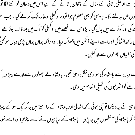
سے 
اوکھلی 
بنائی 
نئے 
سال 
کے 
پکوان 
بنانے 
کے 
لیے 
اس 
میں 
دھان 
کوٹنے 
لگا 
تو 
وں 
میں 
بدلنے 
لگا۔ 
پڑوسی 
کو 
بھی 
معلوم 
ہوا 
تو 
وہ 
اوکھلی 
ادھار 
مانگ 
کر 
لے 
گیا۔ 
جب 
اس
دگی 
اور 
کوڑے 
میں 
بدل 
گیا۔ 
پڑوسی 
نے 
غصے 
میں 
اوکھلی 
کو 
آگ 
میں 
جلا 
ڈالا۔ 
بوڑھے 
ن
 
راکھ 
اکٹھا 
کی 
اور 
اسے 
اپنے 
آنگن 
میں 
چھڑک 
دیا۔ 
وہ 
راکھ 
جہاں 
جہاں 
پڑی 
وہاں 
سوکھی 
کی 
ڈالیاں 
پھولوں 
سے 
لد 
گئیں۔ 
 
وہاں 
سے 
بادشاہ 
کی 
سواری 
نکل 
رہی 
تھی۔ 
بادشاہ 
نے 
پھولوں 
سے 
لدے 
پیڑوں 
ک
ڑھے 
کو 
اشرفیوں 
کی 
تھیلی 
انعام 
میں 
دی۔ 
سی 
نے 
یہ 
دیکھا 
تو 
بچی 
ہوئی 
راکھ 
اٹھالی 
اور 
بادشاہ 
کے 
راستے 
میں 
جاکر 
ایک 
سوکھے 
پیڑ 
ڑ 
کر 
بادشاہ 
کی 
آنکھوں 
میں 
جا 
پڑی۔ 
بادشاہ 
کے 
سپاہیوں 
نے 
اسے 
پکڑ 
لیا 
اور 
اسے 
خو