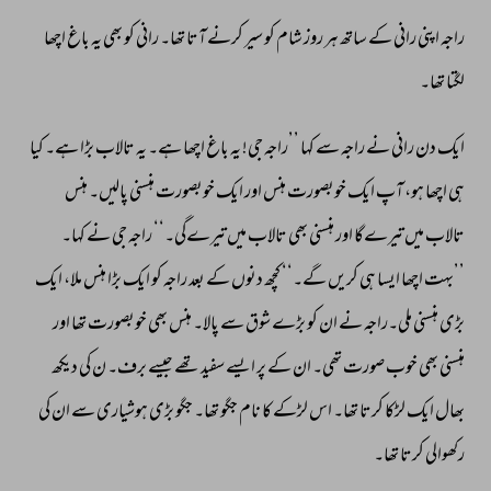
راجہ 
اپنی 
رانی 
کے 
ساتھ 
ہر 
روز 
شام 
کو 
سیر 
کرنے 
آتا 
تھا۔ 
رانی 
کو 
بھی 
یہ 
باغ 
اچھا 
لگتا 
تھا۔ 
ایک 
دن 
رانی 
نے 
راجہ 
سے 
کہا 
’’راجہ 
جی! 
یہ 
باغ 
اچھا 
ہے۔ 
یہ 
تالاب 
بڑا 
ہے۔ 
کیا 
ہی 
اچھا 
ہو، 
آپ 
ایک 
خوبصورت 
ہنس 
اور 
ایک 
خوبصورت 
ہنسنی 
پالیں۔ 
ہنس 
تالاب 
میں 
تیرےگا 
اور 
ہنسنی 
بھی 
تالاب 
میں 
تیرےگی۔‘‘ 
راجہ 
جی 
نے 
کہا۔ 
’’بہت 
اچھا 
ایسا 
ہی 
کریں 
گے۔‘‘ 
کچھ 
دنوں 
کے 
بعد 
راجہ 
کو 
ایک 
بڑا 
ہنس 
ملا، 
ایک 
بڑی 
ہنسنی 
ملی۔راجہ 
نے 
ان 
کو 
بڑے 
شوق 
سے 
پالا۔ 
ہنس 
بھی 
خوبصورت 
تھا 
اور 
ہنسنی 
بھی 
خوب 
صورت 
تھی۔ 
ان 
کے 
پر 
ایسے 
سفید 
تھے 
جیسے 
برف۔ 
ن 
کی 
دیکھ 
بھال 
ایک 
لڑکا 
کرتا 
تھا۔ 
اس 
لڑکے 
کا 
نام 
جگو 
تھا۔ 
جگو 
بڑی 
ہوشیاری 
سے 
ان 
کی 
رکھوالی 
کرتا 
تھا۔ 