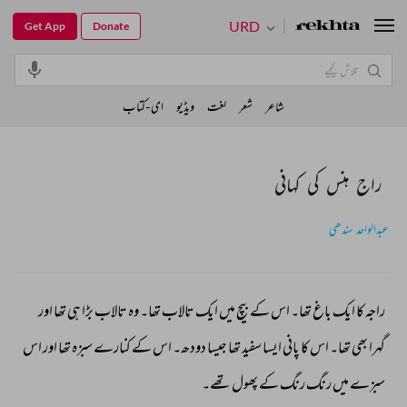
URD
Get App
Donate
شاعر
شعر
لغت
ویڈیو
ای-کتاب
راج ہنس کی کہانی
عبدالواحد سندھی
راجہ 
کا 
ایک 
باغ 
تھا۔ 
اس 
کے 
بیچ 
میں 
ایک 
تالاب 
تھا۔ 
وہ 
تالاب 
بڑا 
ہی 
تھا 
اور 
گہرا 
بھی 
تھا۔ 
اس 
کا 
پانی 
ایسا 
سفید 
تھا 
جیسا 
دودھ۔ 
اس 
کے 
کنارے 
سبزہ 
تھا 
اور 
اس 
سبزے 
میں 
رنگ 
رنگ 
کے 
پھول 
تھے۔ 