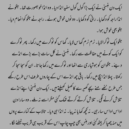
ایک 
دن 
ہنسنی 
نے 
ایک 
بڑا 
گول 
گول 
سفید 
انڈا 
دیا۔ 
وہ 
انڈا 
خوبصورت 
تھا۔ 
جگو 
نے 
انڈا 
راجہ 
کو 
دکھایا۔ 
رانی 
کو 
دکھایا۔ 
دونوں 
خوش 
ہوئے۔ 
راجہ 
نے 
جگو 
کو 
انعام 
دیا۔ 
جگو 
بھی 
خوش 
ہوا۔ 
جگو 
ایک 
ٹوکرا 
لایا۔ 
نرم 
نرم 
گھاس 
لایا۔ 
گھاس 
کو 
ٹوکرے 
میں 
رکھا۔ 
پھر 
ٹوکرے 
کو 
ایک 
کونے 
میں 
حفاظت 
سے 
رکھا۔ 
ہنسنی 
نے 
کل 
سات 
بڑے 
بڑے 
انڈے 
دیئے۔ 
جگو 
ان 
کو 
ہوشیاری 
سے 
اٹھا 
اور 
ٹوکرے 
میں 
رکھا 
جاتا۔ 
ان 
کو 
سجا 
سجا 
کر 
رکھتا۔ 
پہلا 
انڈا 
بیچ 
میں 
رکھا۔ 
باقی 
چھ 
انڈے 
اس 
کے 
چاروں 
طرف 
اس 
طرح 
رکھے 
جس 
طرح 
ننھے 
منے 
بچے 
گھیرے 
کا 
کھیل 
کھیلتے 
ہیں۔ایک 
دن 
ہنسنی 
اپنے 
انڈے 
تلاش 
کرنے 
لگی۔ 
تلاش 
کرتے 
کرتے 
تھک 
گئی 
مگر 
اسے 
نہ 
ملے۔ 
وہ 
سارا 
دن 
اداس 
اداس 
سا 
رہی۔ 
نہ 
کچھ 
کھایا 
نہ 
پیا۔ 
نہ 
انڈا 
ہی 
دیا۔ 
تالاب 
کے 
کنارے 
پروں 
میں 
منہ 
چھپا 
کر 
بیٹھ 
گئی 
اور 
ہنس 
بھی 
چپ 
چاپ 
اس 
کے 
قریب 
ہی 
قریب 
ٹہلنے 
لگا۔ 