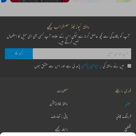
ریختہ نیوز لیٹر سبسکرائب کیجیے
آپ کو باقاعدگی سے کچھ حاصل کرنا ہے لیکن اس کے علاوہ آپ کسی بھی ای میل کا استعمال
نہیں کرتے ہیں۔
میں نے ریختہ کی
پرائیویسی پالیسی
پڑھ لی ہے اور اس سے متفق ہوں
فوری رابطے
معلومات
عطیہ
ریختہ فاؤنڈیشن
فرہنگ قافیہ
بانی : تعارف
تقطیع
رابطہ کیجیے