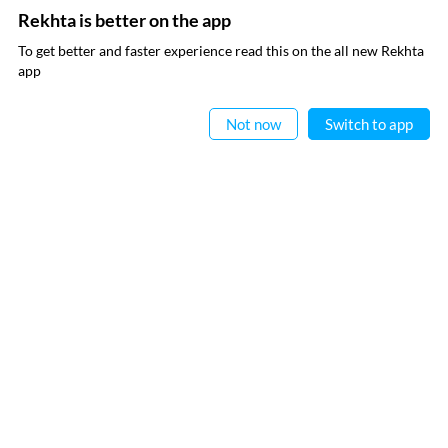
اردو وسائل
کیریئر
Rekhta is better on the app
To get better and faster experience read this on the all new Rekhta
اپنی تخلیقات ریختہ کو بھیجیں
ریختہ ایکسپلورر
ایپ میں
app
پڑھیے
Not now
Switch to app
ہماری ویب سائٹس
صوفی نامہ
ہندوی
ریختہ لرننگ
ریختہ ڈکشنری
ریختہ بکس
رابطہ کیجیے
فالو کیجیے