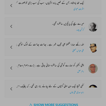
ایک تھا بادشاہ، جس کے تھیں بارہ لڑکیاں، سب کی سب بڑی خوبصورت تھیں۔ سب ایک ہی ساتھ رہتیں اور ایک ہی کمرے میں سوتیں، سب کی چارپائیاں کمرے میں برابر سے لگی ہوئی تھیں۔ جب لڑکیاں سوجاتیں توبادشاہ خوآکرباہر سے کمرے کا دروازہ بندکردیتا۔ بادشاہ کوڈرتاتھا کہ لڑکیوں کوکہیں کوئی تکلیف نہ پہنچ جائے۔ اس لئے وہ ہررات کودروازہ بند کردیتاتھا اورصبح سویرے ہی کھول جاتا۔
اشرف صبوحی
میرے بچے کی پانچویں سالگرہ تھی۔
کرشن چندر
اللہ رکھے ہمارا لکھنؤ بھی عجیب شہر ہے۔ بھانت بھانت کے لوگ انوکھی باتیں یہاں کے ہر باشندے کی الگ ریت ہے۔ امیروں رئیسوں کو تو جانے دیجئے روپئے کی گرمی ہر جگہ ہر دل و دماغ میں نیا ابال پیدا کرتی ہے۔ اس لئے دولت والوں کو تو چھوڑیئے یہاں کے غریبوں بلکہ بھکاریوں کے بھی نئے نئے انداز ہوتے ہیں۔ جھونپڑیوں میں رہنے والے اگر محلوں کے خواب دیکھیں تو کوئی تعجب کی بات نہیں، مگر اس شہر کے فٹ پاتھ پر پڑے رہنے والے فقیر بھی شیر مال اور پلاؤ سے کم درجے کی چیز کھانے کے لائق نہیں سمجھتے۔ جھوٹ نہیں کہتا، ایک سچی کہانی سنو! ایسی جو کان کی سنی نہیں آنکھ کی دیکھی ہے۔
علی عباس حسینی
پہلی اکتوبر کو ہمارے گوشی کی سالگرہ منائی جاتی ہے۔ بڑے دھوم دھام سے ننھے منے خرگوش مبارکباد دینے آتے ہیں اپنے ساتھ گوشی کے لئے تحفے بھی لاتے ہیں۔ ہری ہری گھاس، مولی کے بڑے بڑے پتے، گاجریں، مٹر، ساگ، سیب ، انگور، کیلے اور بسکٹ بھی اور یہ سب چیزیں پلاسٹک کی بڑی خوبصورت تھیلیوں میں لائی جاتی ہیں۔ ان کو دیکھ کر خرگوش کی کیا حالت ہوتی ہے بس کچھ نہ پوچھئے۔ منہ میں پانی بھر آتا ہے اور مارے خوشی کے وہ اپنے لمبے لمبے کان بھی ہلاتے جاتے ہیں۔
رام لعل
ننھی شیلا ایک دن اپنی گڑیوں کے لئے چائے بنا رہی تھی۔ کہ یکایک اس کے گھر کے دروازے پر دستک ہوئی۔ شیلا نے خیال کیا کہ اس کی کوئی سہیلی اس سے ملنے آئی ہے۔ لیکن جب اس نے دروازہ کھولا تو دیکھا کہ ایک عورت اپنے تین بچوں کو گود میں لئے کھڑی ہے۔
راجہ مہدی علی خاں
SHOW MORE SUGGESTIONS