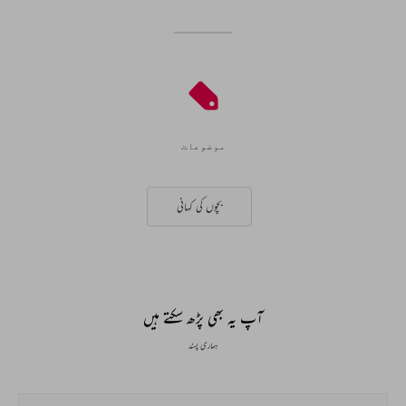
موضوعات
بچوں کی کہانی
آپ یہ بھی پڑھ سکتے ہیں
ہماری پسند