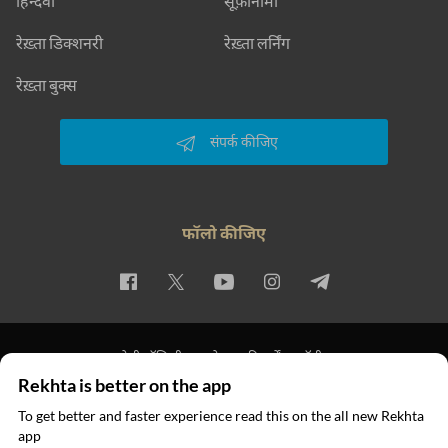
हिन्दवी
सूफ़ीनामा
रेख़्ता डिक्शनरी
रेख़्ता लर्निंग
रेख़्ता बुक्स
संपर्क कीजिए
फॉलो कीजिए
प्राइवेसी पॉलिसी
इस्तेमाल की शर्तें
कॉपीराइट
Rekhta is better on the app
© 2026 Rekhta™ Foundation. All rights reserved.
To get better and faster experience read this on the all new Rekhta
app
ऐप में पढ़िए