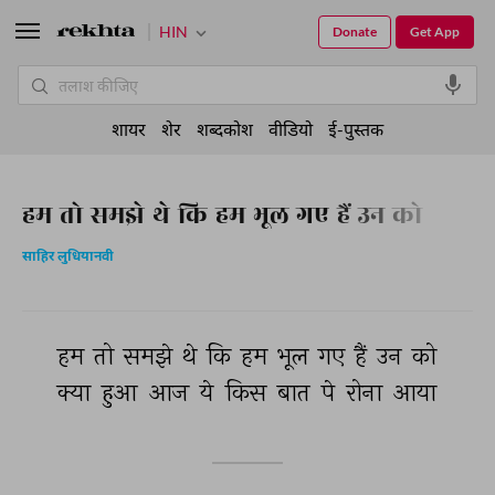
HIN
Donate
Get App
शायर
शेर
शब्दकोश
वीडियो
ई-पुस्तक
हम तो समझे थे कि हम भूल गए हैं उन को
साहिर लुधियानवी
हम 
तो 
समझे 
थे 
कि 
हम 
भूल 
गए 
हैं 
उन 
को 
क्या 
हुआ 
आज 
ये 
किस 
बात 
पे 
रोना 
आया 