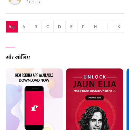
निवास :
गया
ALL
A
B
C
D
E
F
H
I
K
और खोजिए