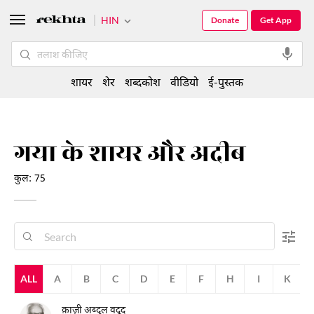
HIN
Donate
Get App
शायर
शेर
शब्दकोश
वीडियो
ई-पुस्तक
गया के शायर और अदीब
कुल: 75
ALL
A
B
C
D
E
F
H
I
K
क़ाज़ी अब्दुल वदूद