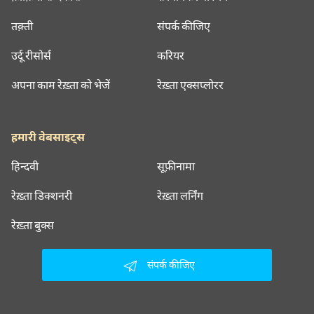
तक़्ती
संपर्क कीजिए
उर्दू रीसोर्स
करियर
अपना काम रेख़्ता को भेजें
रेख़्ता एक्सप्लोरर
हमारी वेबसाइट्स
हिन्दवी
सूफ़ीनामा
रेख़्ता डिक्शनरी
रेख़्ता लर्निंग
रेख़्ता बुक्स
संपर्क कीजिए