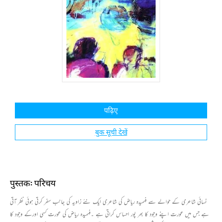
पढ़िए
बुक सूची देखें
पुस्तक: परिचय
نسائی شاعری کے حوالے سے فہمیدہ ریاض کی شاعری ایک نئے زاویہ کی جانب سفر کرتی ہوئی نظر آتی
ہے جس میں عورت اپنے وجود کا بھر پور احساس کراتی ہے ۔فہمیدہ ریاض کی عورت کسی اورکے وجود کا