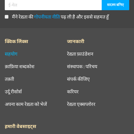
मैंने रेख़्ता की
गोपनीयता नीति
पढ़ ली है और इससे सहमत हूँ
क्विक लिंक्स
जानकारी
सहयोग
रेख़्ता फ़ाउंडेशन
क़ाफ़िया शब्दकोश
संस्थापक : परिचय
तक़्ती
संपर्क कीजिए
उर्दू रीसोर्स
करियर
अपना काम रेख़्ता को भेजें
रेख़्ता एक्सप्लोरर
हमारी वेबसाइट्स