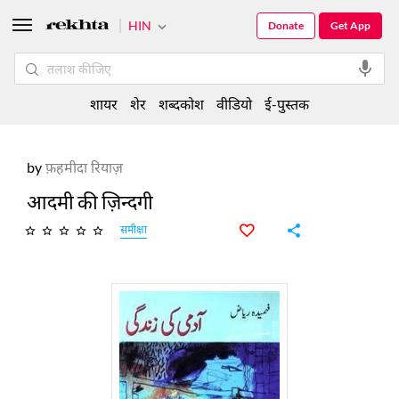
HIN
Donate
Get App
शायर
शेर
शब्दकोश
वीडियो
ई-पुस्तक
by
फ़हमीदा रियाज़
आदमी की ज़िन्दगी
समीक्षा