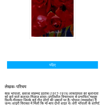
पढ़िए
लेखक: परिचय
कैफ़ भोपाली, ख़्वाजा मोहम्मद इदरीस (1917-1919) लोकप्रियता की बुलन्दियों
को छूने वाले क़लन्दर-मिज़ाज शाइर। प्रगतिशील विचारधारा से प्रभावित। मशहूर
फ़िल्म-गीतकार जिनके कई गीत लोगों की ज़बानों पर हैं। भोपाल (मध्यप्रदेश) में
जन्म। शाइरी विरासत में मिली कि माँ-बाप दोनों शाइर थे। शेरी भोपाली के शागिर्द