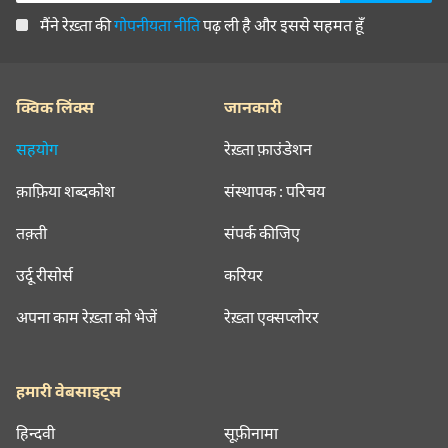
मैंने रेख़्ता की
गोपनीयता नीति
पढ़ ली है और इससे सहमत हूँ
क्विक लिंक्स
जानकारी
सहयोग
रेख़्ता फ़ाउंडेशन
क़ाफ़िया शब्दकोश
संस्थापक : परिचय
तक़्ती
संपर्क कीजिए
उर्दू रीसोर्स
करियर
अपना काम रेख़्ता को भेजें
रेख़्ता एक्सप्लोरर
हमारी वेबसाइट्स
हिन्दवी
सूफ़ीनामा