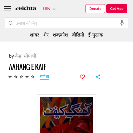
HIN
Donate
Get App
शायर
शेर
शब्दकोश
वीडियो
ई-पुस्तक
by
कैफ़ भोपाली
AAHANG-E-KAIF
समीक्षा