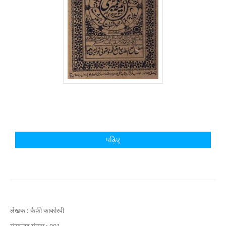
पढ़िए
लेखक :
कैफ़ी काकोरवी