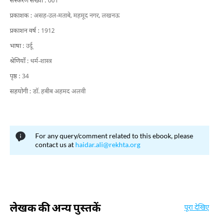
संस्करण संख्या :
001
प्रकाशक :
असह-उल-मताबे, महमूद नगर, लखनऊ
प्रकाशन वर्ष :
1912
भाषा :
उर्दू
श्रेणियाँ :
धर्म-शास्त्र
पृष्ठ :
34
सहयोगी :
डाॅ. हबीब अहमद अलवी
For any query/comment related to this ebook, please
contact us at
haidar.ali@rekhta.org
लेखक की अन्य पुस्तकें
पूरा देखिए