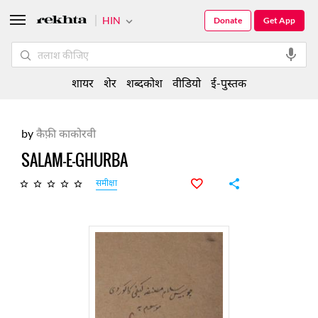
HIN
Donate
Get App
शायर
शेर
शब्दकोश
वीडियो
ई-पुस्तक
by
कैफ़ी काकोरवी
SALAM-E-GHURBA
समीक्षा