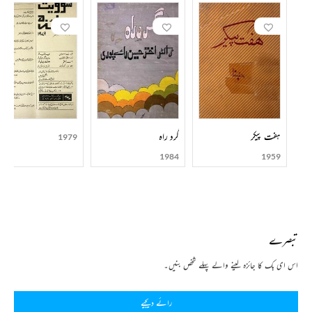
ہفت پیکر
گرد راہ
1979
1984
1959
تبصرے
اس ای بک کا جائزہ لینے والے پہلے شخص بنیں۔
رائے دیجیے