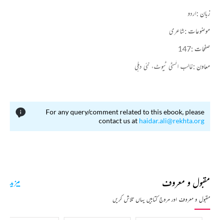
زبان :
اردو
موضوعات :
شاعری
صفحات :
147
معاون :
غالب انسٹی ٹیوٹ، نئی دہلی
For any query/comment related to this ebook, please
contact us at
haidar.ali@rekhta.org
مقبول و معروف
مزید
مقبول و معروف اور مروج کتابیں یہاں تلاش کریں