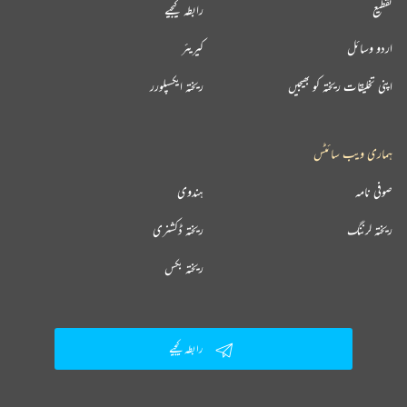
تقطیع
رابطہ کیجیے
اردو وسائل
کیریئر
اپنی تخلیقات ریختہ کو بھیجیں
ریختہ ایکسپلورر
ہماری ویب سائٹس
صوفی نامہ
ہندوی
ریختہ لرننگ
ریختہ ڈکشنری
ریختہ بکس
رابطہ کیجیے