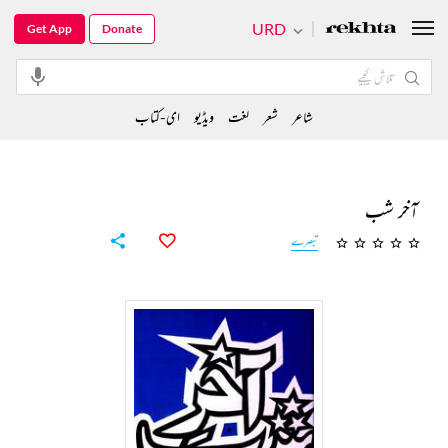
URD
Get App
Donate
شاعر
شعر
لغت
ویڈیو
ای-کتاب
آخر شب
تبصرے