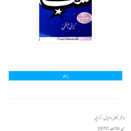
پڑھیے
ناشر :
مکتبہ دانیال، کراچی
سن اشاعت :
1977