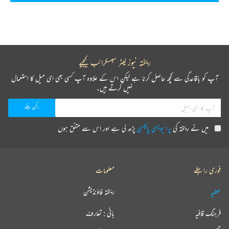
ریختہ نیوز لیٹر سبسکرائب کیجیے
آپ کو باقاعدگی سے کچھ حاصل کرنا ہے لیکن اس کے علاوہ آپ کسی بھی ای میل کا استعمال
نہیں کرتے ہیں۔
میں نے ریختہ کی
پرائیویسی پالیسی
پڑھ لی ہے اور اس سے متفق ہوں
فوری رابطے
معلومات
عطیہ
ریختہ فاؤنڈیشن
فرہنگ قافیہ
بانی : تعارف