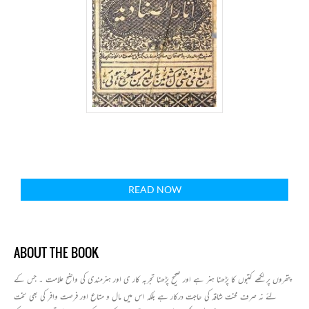
READ NOW
ABOUT THE BOOK
پتھروں پر لکھے کتبوں کا پڑھنا ہنر ہے اور صحیح پڑھنا تجربہ کار ی اور ہنرمندی کی واضح علامت ۔ جس کے
لئے نہ صرف محنت شاقہ کی حاجت درکار ہے بلکہ اس میں مال و متاع اور فرصت وافر کی بھی سخت