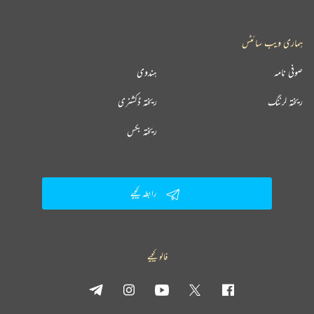
ہماری ویب سائٹس
صوفی نامہ
ہندوی
ریختہ لرننگ
ریختہ ڈکشنری
ریختہ بکس
رابطہ کیجیے
فالو کیجیے