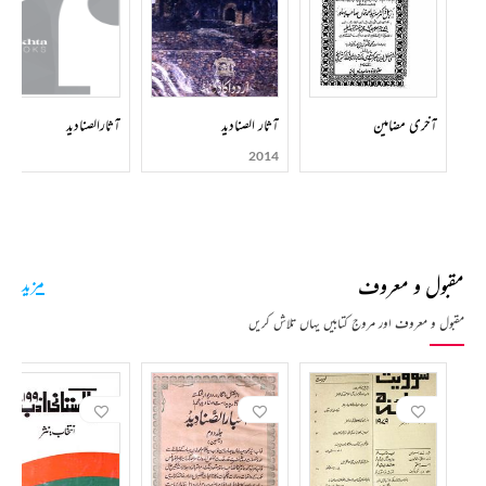
عمارتوں کے حوالے سے ایک قیمتی دستاویز ہے تو ’اسباب بغاوت ہند‘ میں غدر کے احوال درج ہیں۔
اس کتاب کے ذریعہ انہوں نے انگریزوں کی بدگمانی دور کرنے کی کوشش کی ہے۔’خطبات احمدیہ‘ میں
اس عیسائی مصنف کا جواب ہے جس نے اسلام کی شبیہ مسخ کرنے کی کوشش کی تھی۔ ’ تفسیر القرآن‘
سرسید کی متنازعہ کتاب ہے جس میں انہوں نے قرآن کی عقلی تفسیر کی اور معجزات سے انکار کیا۔ سرسید
آخری مضامین
آثار الصناديد
کے سفرنامے اور مقالات بھی کتابی شکل میں منظر عام پر آ چکے ہیں۔
آثارالصنادید
ایک عظیم تعلیمی تحریک کے بانی سرسید احمد خان کا انتقال 27 مارچ 1898 میں ہوا۔ وہ مسلم
2014
یونیورسٹی علی گڑھ کی جامع مسجد کے احاطے میں مدفون ہیں۔
مقبول و معروف
مزید
مقبول و معروف اور مروج کتابیں یہاں تلاش کریں