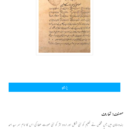
پڑھیے
مصنف: تعارف
ہندوستان میں جس شخص نے تعلیم کو نئی شکل اور اردو نثر کو نئی صورت عطا کی اس کا نام سر سید احمد