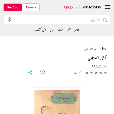
URD
Get App
Donate
شاعر
شعر
لغت
ویڈیو
ای-کتاب
by
سر سید احمد خاں
آثار الصنادید
حصہ۔002,3
تبصرے