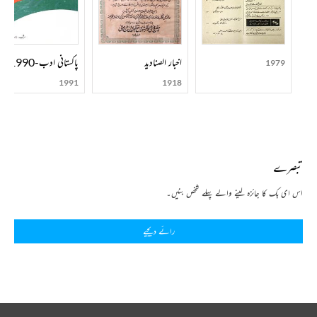
اخبار الصنادید
پاکستانی ادب-1990
1979
1991
1918
تبصرے
اس ای بک کا جائزہ لینے والے پہلے شخص بنیں۔
رائے دیجیے