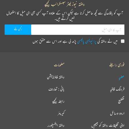
ریختہ نیوز لیٹر سبسکرائب کیجیے
آپ کو باقاعدگی سے کچھ حاصل کرنا ہے لیکن اس کے علاوہ آپ کسی بھی ای میل کا استعمال
نہیں کرتے ہیں۔
میں نے ریختہ کی
پرائیویسی پالیسی
پڑھ لی ہے اور اس سے متفق ہوں
فوری رابطے
معلومات
عطیہ
ریختہ فاؤنڈیشن
فرہنگ قافیہ
بانی : تعارف
تقطیع
رابطہ کیجیے
اردو وسائل
کیریئر
اپنی تخلیقات ریختہ کو بھیجیں
ریختہ ایکسپلورر