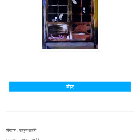
पढ़िए
लेखक :
याक़ूब साक़ी