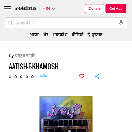
HIN
Donate
Get App
शायर
शेर
शब्दकोश
वीडियो
ई-पुस्तक
by
याक़ूब साक़ी
AATISH-E-KHAMOSH
समीक्षा