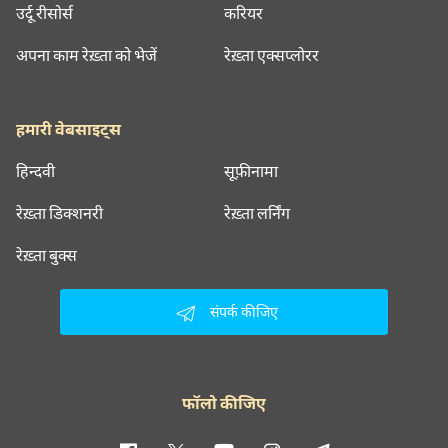
उर्दू रीसोर्स
करियर
अपना काम रेख़्ता को भेजें
रेख़्ता एक्सप्लोरर
हमारी वेबसाइट्स
हिन्दवी
सूफ़ीनामा
रेख़्ता डिक्शनरी
रेख़्ता लर्निंग
रेख़्ता बुक्स
संपर्क कीजिए
फॉलो कीजिए