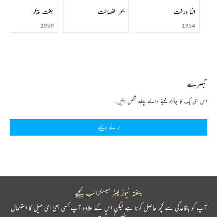
الٹا درخت
بحر الفصاحت
ہفت پیکر
1959
1954
تبصرے
اس ای بک کا جائزہ لینے والے پہلے شخص بنیں۔
رائے دیجیے
ریختہ نیوز لیٹر سبسکرائب کیجیے
آپ کو باقاعدگی سے کچھ حاصل کرنا ہے لیکن اس کے علاوہ آپ کسی بھی ای میل کا استعمال
نہیں کرتے ہیں۔