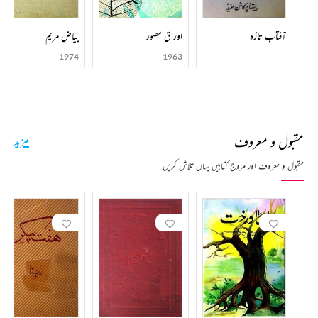
آفتاب تازہ
اوراق مصور
بیاض مریم
1974
1963
مقبول و معروف
مزید
مقبول و معروف اور مروج کتابیں یہاں تلاش کریں