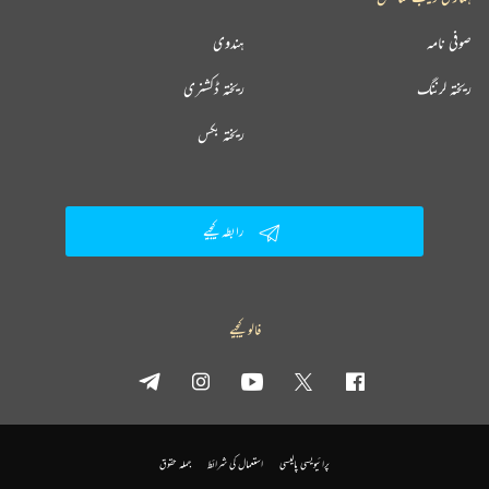
صوفی نامہ
ہندوی
ریختہ لرننگ
ریختہ ڈکشنری
ریختہ بکس
رابطہ کیجیے
فالو کیجیے
پرائیویسی پالیسی
استعمال کی شرائط
جملہ حقوق