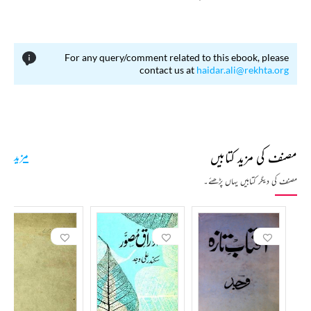
اے قافلۂ بہار آہستہ گزر
For any query/comment related to this ebook, please
contact us at
haidar.ali@rekhta.org
مصنف کی مزید کتابیں
مزید
مصنف کی دیگر کتابیں یہاں پڑھئے۔