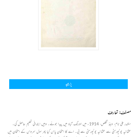
پڑھیے
مصنف: تعارف
سکندر علی نام، وجدؔ تخلص، 1914ء میں اورنگ آباد میں پیدا ہوئے۔ وہیں ابتدائی تعلیم حاصل کی۔
عثمانیہ یونیورسٹی سے عثمانیہ یونیورسٹی سے بی۔ اے کا امتحان پاس کیا پھر سول سروس کے امتحان میں