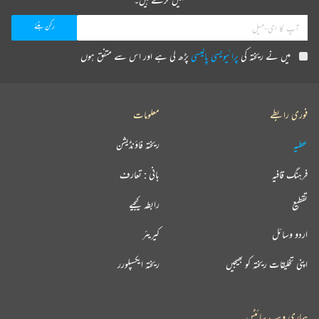
میں نے ریختہ کی
پرائیویسی پالیسی
پڑھ لی ہے اور اس سے متفق ہوں
فوری رابطے
معلومات
عطیہ
ریختہ فاؤنڈیشن
فرہنگ قافیہ
بانی : تعارف
تقطیع
رابطہ کیجیے
اردو وسائل
کیریئر
اپنی تخلیقات ریختہ کو بھیجیں
ریختہ ایکسپلورر
ہماری ویب سائٹس