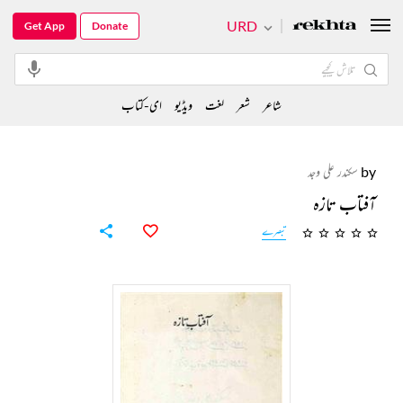
URD
Get App
Donate
شاعر
شعر
لغت
ویڈیو
ای-کتاب
by
سکندر علی وجد
آفتاب تازہ
تبصرے