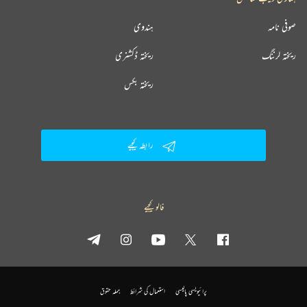
نہیں لکھی۔ (4)ایسے محقق ہیں جو دوسروں پر آسانی سے وار کرسکتے ہیں لیکن اگر ان کی گرفت کوئی کرتا
صوفی نامہ
ہندوی
ہے تو پھر تلملا اٹھتے ہیں اور اسے کبھی معاف کرنے کے حق میں نہیں ہوتے۔ (5)انہوں نے بعض
لوگوں کے ساتھ نارواسلوک کئے ہیں۔ اپنے عملی غرور میں بعضوں کے ساتھ ان کا رویہ نہایت
ریختہ لرننگ
ریختہ ڈکشنری
غیرہمدردانہ ہی نہیں بلکہ سفاکانہ رہا ہے۔
ریختہ بکس
میرے خیال میں یہ تمام اعتراضات دل جلوں کے ہیں۔ ان میں سچائی کی رمق بھی نہیں ہے۔ ان کے
حاشیوں اور بعض اشاروں کو پہلے سمجھ لینا چاہئے۔ پھر ایسے مضامین کی تفہیم بھی سہل ہوجاتی ہے اور
کہیں کوئی ناگوار صورت پیدا نہیں ہوئی۔
رابطہ کیجیے
دوسرا نکتہ یہ کہ وہ چھوٹی چھوٹی باتوں کو بھی گرفت میں لاتے ہیں۔ میرے خیال سے ایک مستحسن رویہ
ہے، جس کی نکتہ چینی فعل عبث ہے۔ ایک چھوٹی غلطی بہتوں کو گمراہ کرسکتی ہے اور یہی غلطی بڑی ہوکر
مسلسل اور متواتر سچائیوں کو مکدر کرسکتی ہے۔
فالو کیجیے
یہ کہنا کہ قاضی عبدالودود نے کوئی مستقل کتاب نہیں لکھی، دراصل ان کی نگارشات سے لاعلمی کا ثبوت
ہے۔ قاضی عبدالودود نے بعض ایسے طویل مضامین لکھے ہیں جو کئی کتابوں پر بھاری ہیں۔
یہ بھی کہا جاتا ہے کہ قاضی عبدالودود اپنی جارحانہ منفی تحریروں سے لوگوں کا تمسخر اڑا کر انہیں پست ہی
پرائیویسی پالیسی
استعمال کی شرائط
جملہ حقوق
نہیں کرتے بلکہ زخمی کر ڈالتے ہیں جب کہ خود اپنے آپ پر کوئی تنقید سننے اور سہنے کے عادی نہیں۔