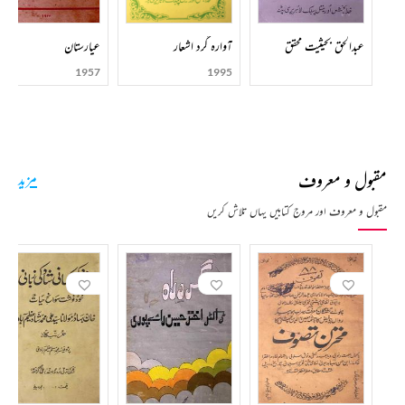
پرانی جلدیں مطالعے کے لئے منگوائیں اور پھر مسلسل منگواتے رہے۔ ’’اردو معلٰی‘‘ کے مطالعے کا ان پر
اتنا گہرا اثر ہوا کہ متشدد قسم کے کانگریسی ہوگئے۔ پھر دھیرے دھیرے کانگریسی افکارونظریات سے
عبدالحق بحیثیت محقق
آوارہ گرد اشعار
عیارستان
علیحدہ ہوگئے۔
1957
1995
قاضی صاحب کی ادبی و تحقیقی زندگی کی ابتدا 1912ء، 1913ء میں ہوئی۔ ان کا سب سے پہلا مضمون
جو اس زمانے کے کسی رسالے میں شائع ہوا وہ اردو شعرا سے متعلق تھا۔ اس مضمون میں ’’گلزار
ابراہیم‘‘ مولفہ ابراہیم خاں خلیل کے حوالے سے چند تحقیقی امور واضح کئے گئے تھے۔ 1913 ء میں
’’آگرہ اخبار‘‘ میں جذبات حسرت کے مصور کے فرضی نام سے آپ کا ایک افسانہ بھی شائع ہوا تھا۔
مقبول و معروف
مزید
عنفوان شباب میں شاعری بھی کی اور بعض فارسی اشعار کے اردو ترجمے کئے۔ انگریزی افسانوں کے
مقبول و معروف اور مروج کتابیں یہاں تلاش کریں
ترجمے بھی کئے۔ مگر قاضی صاحب نے خود کو کبھی شاعر یا افسانہ نگار کہنا پسند نہیں کیا۔ اسی لئے انہوں
نے اپنے اشعار اور افسانوں کو قابل اشاعت سمجھا نہ قابل حفاظت۔
قاضی عبدالودود کی شادی 1914ء میں ان کی خواہش کے مطابق شاہ نظام الدین کی صاحبزادی اور خان
بہادر سید ضمیر الدین احمد کی نواسی کے ساتھ انجام پائی۔ ابھی رخصتی بھی نہیں ہوئی تھی کہ ڈیڑھ سال کے
اندر ان کا انتقال ہوگیا۔ 1922ء میں قاضی صاحب کی دوسری شادی پٹنہ کے سربرآوردہ وکیل اور
سرکاری پلیڈر شاہ رشید اللہ کی صاحبزادی سے ہوئی جن کے بطن سے صرف ایک لڑکے قاضی مسعود ہیں
جو بانکی پور میں پٹنہ میں خاندانی جائیداد کی دیکھ بھال کر رہے ہیں۔