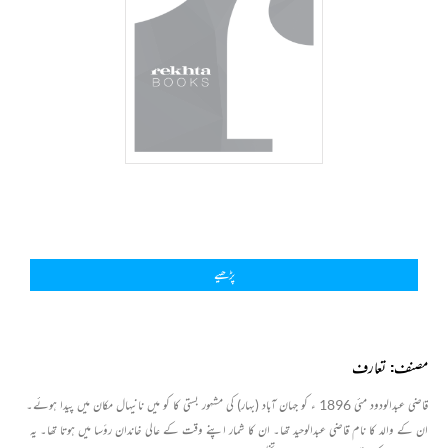
پڑھیے
مصنف: تعارف
قاضی عبدالودود مئی 1896 ء کو جہان آباد (بہار) کی مشہور بستی کا کو میں نانیہال مکان میں پیدا ہوئے۔
ان کے والد کا نام قاضی عبدالوحید تھا۔ ان کا شمار اپنے وقت کے عالی خاندان رؤسا میں ہوتا تھا۔ یہ