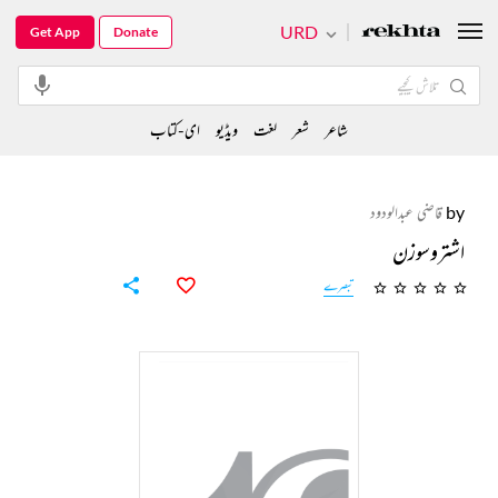
URD
Get App
Donate
شاعر
شعر
لغت
ویڈیو
ای-کتاب
by
قاضی عبدالودود
اشتروسوزن
تبصرے