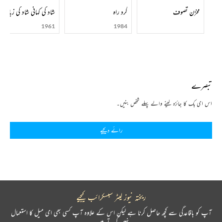
1918ء میں مولوی عبدالحق کی ایما پر پٹنہ میں انجمن ترقی اردو کی شاخ قائم کی گئی تھی۔ انگلستان سے
مخزن تصوف
گرد راہ
شاد کی کہانی شاد کی زبانی
واپسی کے بعد انہوں نے چند احباب کے ساتھ مل کر انجمن کو نئی صورت دی۔ اس نئی صورت میں
1961
1984
لیڈی انیس امام انجمن کی صدر اور قاض عبدالودود سکریٹری منتخب ہوئے اور عرصہ تک اپنا فریضہ
سرانجام دیتے رہے۔ مارچ 1936 ء میں صوبے کی انجمن کی جانب سے ایک رسالہ ’’معیار‘‘ جاری کیا
جو ان کی خرابی صحت کے باعث سات شماروں کے بعد بند ہوگیا۔
قاضی عبدالودود کی تصانیف کی ایک نامکمل فہرست درج کر رہا ہوں:۔
تبصرے
(1)’’زبان شناسی‘‘ (2)’’غالب‘‘ (3)’’میر‘‘ (4)’’عبدالحق بحیثیت محقق‘‘ (5)’’شاد عظیم آبادی‘‘
اس ای بک کا جائزہ لینے والے پہلے شخص بنیں۔
(6)’’مصحفی‘‘ (7)’’دردوسودا‘‘ (8)’’تذکرۂ شعرا‘‘ (9)’’تبصرے‘‘ (10)’’آوارہ گرداشعار‘‘ (11)’’تحقیقات
ودود‘‘ (12)’’فارسی شعروادب‘‘ (13)’’اردو شعروادب‘‘ (14)’’دیوان نعیم دہلوی‘‘ (15)’’ابوالکلام
رائے دیجیے
آزاد‘‘ (16)’’قطعات دلدار‘‘ (17)’’گارساں دتاسی‘‘ (18)’’تعینزمانہ‘‘ (19)’’جہان غالب‘‘
(20)’’دیوان رضا عظیم آبادی‘‘ (21)’’دیوان نعیم‘‘ (22)’’دیواننوازش‘‘ (23)’’کلام شاد‘‘ (24)’’شاہ
کمال علی کمالی دیوروی اور ان کی تصانیف‘‘ (25)شعرا کے تذکرے‘‘ (26)’’فارسی شعروادب: چند
مطالعے‘‘ (27)’’چند اہم اخبارات و رسائل‘‘ (28)’’محمد حسین آزاد بحیثیت محقق‘‘ (29)’’عالب بحیثیت
محقق‘‘ (30)’’فرہنگ آصفیہ پر تبصرہ‘‘ (31)’’مآثر غالب‘‘ (32)’’بہار کے اخبار بہار کی روشنی میں‘‘
(33)’’کچھ شاد عظیم آبادی کے بارے میں‘‘ (34)’’مصحفی اور ان کے اہم معاصرین‘‘ (35)’’کچھ
ریختہ نیوز لیٹر سبسکرائب کیجیے
غالب کے بارے میں‘‘ (حصہ اوّل) (36)’’کچھ غالب کے بارے میں‘‘(حصہ دوم)
آپ کو باقاعدگی سے کچھ حاصل کرنا ہے لیکن اس کے علاوہ آپ کسی بھی ای میل کا استعمال
(یہ تمام کتابیں خدا بخش اورینٹل پبلک لائبریری، پٹنہ نے ان ہی ناموں سے شائع کرائی ہیں جن کی
نہیں کرتے ہیں۔