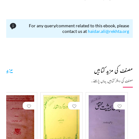
میں داخل کرائے گئے۔ تیسرے درجے کا امتحان پاس کرنے اور دوسرے درجات میں کامیابی کے بعد
مزید تعلیم کے لئے انگلستان جانے کا ارادہ کیااور اس ارادے کے تحت بلگرامی ٹیوٹوریل کالج میں داخلہ
لیا۔ داخلے کے تقریباً ڈیڑھ سال بعد اس کالج کے بانی میجر سید حسن بلگرامی کا انتقال ہوگیا اور کالج بند
For any query/comment related to this ebook, please
ہوگیا۔ اس کے بعد قاضی صاحب نے سردست یورپ جانے کا ارادہ ترک کردیا۔ 1916ء میں پٹنہ سے
contact us at
haidar.ali@rekhta.org
پرائیویٹ طور پر میٹریکولیشن کے امتحان میں شریک ہوئے اور فرسٹ ڈویژن حاصل کیا۔ 1918 ء میں
پٹنہ کالج سے فرسٹ ڈویژن کے ساتھ آئی اے کیا۔ پھر یہیں سے 1920ء میں امتیاز کے ساتھ بی اے
کی سند لی۔ اس کے بعد تحریک ترک موالات میں شرکت کے سبب دو تین برسوں تک تعلیمی سلسلہ
منقطع رہا۔ مارچ 1923ء میں تعلیمی سلسلہ مکمل کرنے کے لئے انگلستان چلے گئے۔ 1927ء میں
کیمبرج ٹرائی پوس کا دوسرا حصہ مکمل بھی نہیں کیا تھا کہ پلوریسی کا شکار ہوگئے۔ چند ماہ تک کیمبرج میں
مصنف کی مزید کتابیں
مزید
ہی ایک سینی ٹوریم میں زیر علاج رہے پھر ڈاکٹروں کے مشورے پر مزید علاج اور تبدیلی آب و ہوا کے
لیے مونتانا چلے آئے صحتیاب ہونے کے بعد ٹرائی پوس حصہ دوم کے امتحان میں شریک ہوئے اور
مصنف کی دیگر کتابیں یہاں پڑھئے۔
سکنڈ ڈویژن سے پاس ہوئے۔ اس درمیان فلسفہ اور نفسیات کے مضامین مطالعے میں رہے۔ 1929ء
میں بارایٹ لا ہوئے اور پھر اپنے وطن پٹنہ واپس آگئے۔ یہاں آکر کچھ دنوں تک پریکٹس کرتے رہے
اور باضابطہ طور پر علمی، بارایٹ لا ہوئے اور پھر اپنے وطن پٹنہ واپس آگئے۔ یہاں آکر کچھ دنوں تک
پریکٹس کرتے رہے اور باضابطہ طور پر علمی، ادبی اور تحقیقی کاموں کی طرف متوجہ ہوگئے۔
قاضی صاحب کے والد زمانے میں ان کے گھر پر ہفتہ وار ’’آگرہ اخبار‘‘ آیا کرتا تھا۔ بچپن میں انہوں نے
اس اخبار کا مطالعہ کیا۔ اس زمانے میں حسرت موہانی کے رسالے ’’اردو معلٰی‘‘ کی دھوم تھی۔ اس کی چند